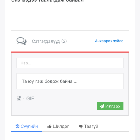
Сэтгэгдэлүүд (2)
Анхаарах зүйлс
·
GIF
Илгээх
Сүүлийн
Шилдэг
Таагүй