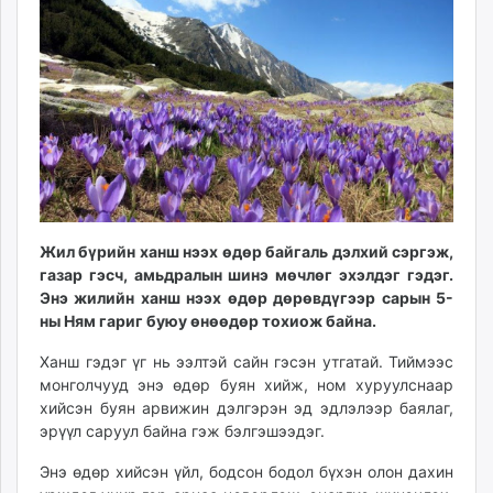
14:02:16
07:30:43
ikon.mn
mnb.mn
Livetv.mn
Eguur.mn
24tsag.mn
shuud.mn
eagle.mn
ergelt.mn
zarig.mn
Жил бүрийн ханш нээх өдөр байгаль дэлхий сэргэж,
today.mn
газар гэсч, амьдралын шинэ мөчлөг эхэлдэг гэдэг.
zuv.mn
Энэ жилийн ханш нээх өдөр дөрөвдүгээр сарын 5-
mminfo.mn
ны Ням гариг буюу өнөөдөр тохиож байна.
ugluu.mn
Ханш гэдэг үг нь ээлтэй сайн гэсэн утгатай. Тиймээс
urlag.mn
монголчууд энэ өдөр буян хийж, ном хуруулснаар
unen.mn
хийсэн буян арвижин дэлгэрэн эд эдлэлээр баялаг,
asu.mn
эрүүл саруул байна гэж бэлгэшээдэг.
shudarga.mn
Энэ өдөр хийсэн үйл, бодсон бодол бүхэн олон дахин
shuurhai.mn