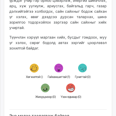
үрждэг учир гэр орноо цэвэрлэж, энергиэ шинэчлэх,
unuudur.mn
арц, хүж уугиулж, ариусгах, байгальд гарч, газар
isee.mn
дэлхийтэйгээ холбогдох, сайн сайхныг бодож сайхан
үг хэлэх, өвөг дээдсээ дурсан талархах, шинэ
mglradio.com
зорилгоо тодорхойлох зэргээр сайн сайхныг хийх
fact.mn
учиртай.
itoim.mn
tumen.mn
Түүнчлэн хэрүүл маргаан хийх, бусдыг гомдоох, муу
үг хэлэх, сөрөг бодолд автах зэргийг цээрлэвэл
shuum.mn
зохилтой байдаг.
times.mn
tvmongolia.mn
mass.mn
unegui.mn
assa.mn
Хөгжилтэй (
)
Гайхамшигтай (
1
)
Гунигтай (
0
)
toim.mn
tac.mn
paparazzi.mn
Жихүүцмээр (
0
)
Үзэн ядмаар (
0
)
unread.today
Энэ мэдээ таалагдаж байвал