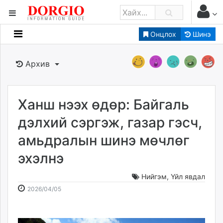
Онцлох
Шинэ
Мэдээллийн
Зар мэдээллийн
Архив
Банк санхүү
Бизнес ААН
Төрийн
Ханш нээх өдөр: Байгаль
Нийслэлийн
дэлхий сэргэж, газар гэсч,
амьдралын шинэ мөчлөг
dorgio.mn
эхэлнэ
Gogo.mn
caak.mn
Нийгэм
,
Үйл явдал
news.mn
2026-
2026-
2026/04/05
zindaa.mn
04-
08-
Baabar.mn
05
09
tovch.mn