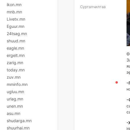
ikon.mn
Сурталчилгаа
mnb.mn
Livetv.mn
Eguur.mn
24tsag.mn
shuud.mn
eagle.mn
Ө
ergelt.mn
З
zarig.mn
я
today.mn
э
zuv.mn
-
mminfo.mn
н
ugluu.mn
urlag.mn
-
с
unen.mn
с
asu.mn
shudarga.mn
-
shuurhai.mn
Н