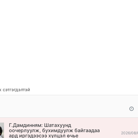
 сэтгэгдэлтэй
Г.Дамдинням: Шатахуунд
оочерлуулж, бухимдуулж байгаадаа
2026/08/
ард иргэдээсээ хүлцэл өчье