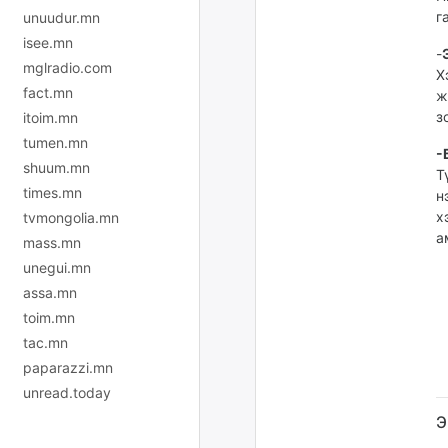
г
unuudur.mn
isee.mn
-
mglradio.com
Х
fact.mn
ж
з
itoim.mn
tumen.mn
-
shuum.mn
Т
times.mn
н
х
tvmongolia.mn
а
mass.mn
unegui.mn
assa.mn
toim.mn
tac.mn
paparazzi.mn
unread.today
Э