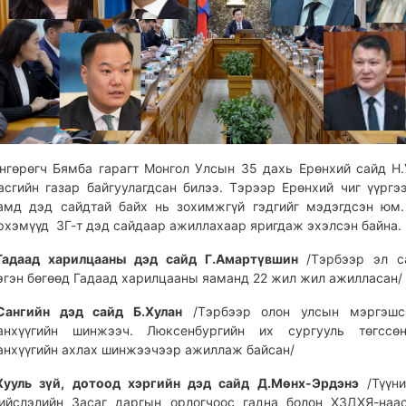
нгөрөгч Бямба гарагт Монгол Улсын 35 дахь Ерөнхий сайд Н
асгийн газар байгуулагдсан билээ. Тэрээр Ерөнхий чиг үүргэ
амд дэд сайдтай байх нь зохимжгүй гэдгийг мэдэгдсэн юм
рхэмүүд ЗГ-т дэд сайдаар ажиллахаар яригдаж эхэлсэн байна.
Гадаад харилцааны дэд сайд Г.Амартүвшин
/Тэрбээр эл с
эгэн бөгөөд Гадаад харилцааны яаманд 22 жил жил ажилласан/
Сангийн дэд сайд Б.Хулан
/Тэрбээр олон улсын мэргэшс
анхүүгийн шинжээч. Люксенбургийн их сургууль төгссө
анхүүгийн ахлах шинжээчээр ажиллаж байсан/
Хууль зүй, дотоод хэргийн дэд сайд Д.Мөнх-Эрдэнэ
/Түүни
ийслэлийн Засаг даргын орлогчоос гадна болон ХЗДХЯ-наа