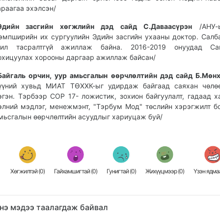
араагаа эхэлсэн/
Эдийн засгийн хөгжлийн дэд сайд С.Даваасүрэн
/АНУ-
эмпширийн их сургуулийн Эдийн засгийн ухааны доктор. Салб
ил тасралтгүй ажиллаж байна. 2016-2019 онуудад Сан
охицуулах хорооны даргаар ажиллаж байсан/
Байгаль орчин, уур амьсгалын өөрчлөлтийн дэд сайд Б.Мөн
үүний хувьд МИАТ ТӨХХК-ыг удирдаж байгаад саяхан чөлөө
эгэн. Тэрбээр COP 17- ложистик, зохион байгуулалт, гадаад х
элний мэдлэг, менежмэнт, "Тэрбум Мод" төслийн хэрэгжилт б
мьсгалын өөрчлөлтийн асуудлыг хариуцаж буй/
Хөгжилтэй (
0
)
Гайхамшигтай (
0
)
Гунигтай (
0
)
Жихүүцмээр (
0
)
Үзэн ядмаа
нэ мэдээ таалагдаж байвал