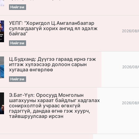
Нийгэм
УЕПГ: “Хоригдол Ц.Амгаланбаатар
cуллагдаагүй хорих ангид ял эдэлж
2026/08/
байгаа“
Нийгэм
Ц.Будханд: Дүүгээ гараад ирнэ гэж
итгэж хүлээсээр долоон сарын
2026/08/
хугацаа өнгөрлөө
Нийгэм
Э.Бат-Үүл: Оросууд Монголын
шатахууны хараат байдлыг хадгалах
2026/08/
сонирхолтой учраас өгөхгүй
гэдэггүй, дандаа өгнө гэж хуурч,
тайвшруулсаар ирсэн