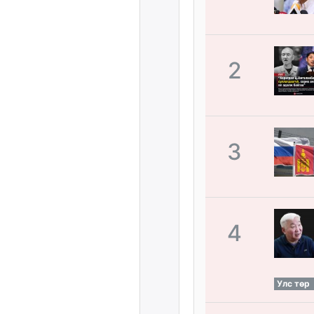
2
3
4
Улс төр