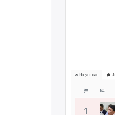
Их уншсан
Их
1