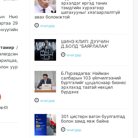
эрхэлдэг иргэд таних
тэмдгийн хүрээгээр
шатахууныг хязгаарлалтгүй
ын Нью
авах боломжтой
артаа 29
өчигдѳр
хүүгийн
ШИНЭ КЛИП: ДУУЧИН
Д.БОЛД "БАЯРЛАЛАА"
хтамир
/
лөгдсөн
өчигдѳр
арилцаа,
олон уур
Б.Пүрэвдагва: Найман
салбарын 103 үйлчилгээний
бүртгэлийг цуцалснаар бизнес
эрхлэхэд таатай нөхцөл
бүрдэнэ
өчигдѳр
р (
0
)
301 цистерн вагон буулгалтад
болон замд явж байна
өчигдѳр