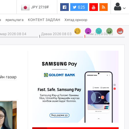
625
JPY 27.19₮
э
ярилцлага
КОНТЕНТ ЗАДЛАН
Хятад орноор
ар 2026 08 04
Даваа 2026 08 03
Ням 2026 08 02
йн газар