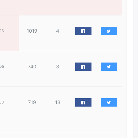
наймдугаар сарын 14-нөөс
ажиллуулж эхэлнэ
уржигдар
1019
4
03
Орон сууц, нийтийн аж ахуй,
авто зам, тохижилт
үйлчилгээний ажилтнуудын
ХАРИЛЦАА хандлагатай
холбоотой ГОМДОЛ их байгааг
дурдлаа
уржигдар
740
3
05
Бариста хийх нь залуусын
дунд яагаад трэнд болов
уржигдар
719
13
03
Өмгөөлөгч Б.Оюунбилэг:
"Урьхан" Б.Чинбат гэж хүн
бизнес хамтрагчаа гүтгэж
хууль хяналтын байгууллагаар
шалгуулж, торны цаана
суулгана гэх мэтээр дарамталдаг