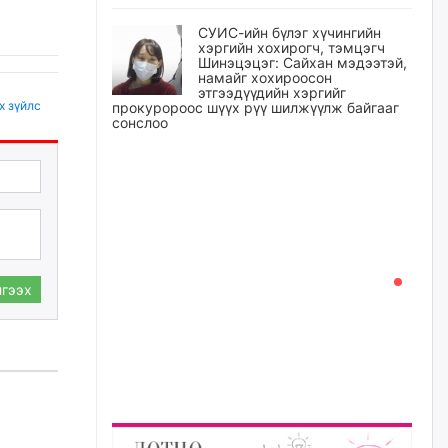
СУИС-ийн бүлэг хүчингийн
хэргийн хохирогч, тэмцэгч
Шинэцэцэг: Сайхан мэдээтэй,
намайг хохироосон
этгээдүүдийн хэргийг
х зүйлс
прокуророос шүүх рүү шилжүүлж байгааг
сонслоо
өчигдѳр
Өчигдрийн байдлаар ₮10000
доош дүнгээр шатахууны
худалдан авалт хийсэн 1500
баримт бүртгэгджээ
өчигдѳр
гээх
Шатахуун олголтыг 50,000
төгрөгөөр хязгаарласныг
нэмэгдүүлж 100,000 төгрөгт
хүргэхээр судалж байгаа
өчигдѳр