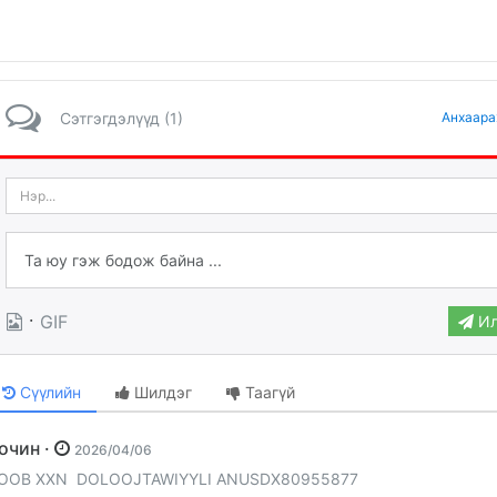
Сэтгэгдэлүүд (1)
Анхаара
·
GIF
Ил
Сүүлийн
Шилдэг
Таагүй
Зочин ·
2026/04/06
OOB XXN DOLOOJTAWIYYLI ANUSDX80955877