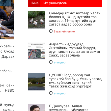
Шинэ
Их уншигдсан
Өнөөдөр ихэнх нутгаар халах
боловч 9, 10-нд нутгийн төв
хэсгээр, 11-нд нутгийн зүүн
хагаст аадар бороо орно
8 цагийн өмнө
Амралтын өдрүүдэд
.Учралын
Энхтайвны гүүрний баруун,
эс бусад
зүүн талын туслах авто замыг
хааж, засварлана
. Дараах
өчигдѳр
албарын
ЦУОШГ: Голд ороод хөл
тулахгүй бол буц. Усны урсгал,
нүх, хуйлрал гэнэт хүнийг
эн банк
татаж живэхэд хүргэдэг
н. HSBC
өчигдѳр
й хувьд
Б.Дашпүрэв: Аялал
жуулчлалын үйлчилгээ
с ажлын