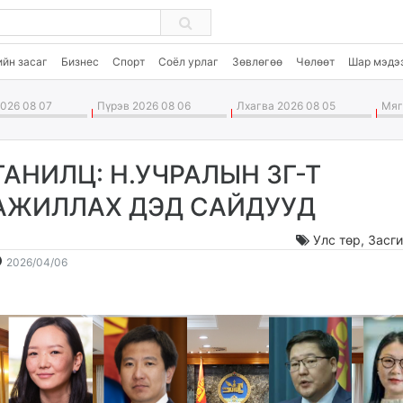
ийн засаг
Бизнес
Спорт
Соёл урлаг
Зөвлөгөө
Чөлөөт
Шар мэдэ
026 08 07
Пүрэв 2026 08 06
Лхагва 2026 08 05
Мягм
ТАНИЛЦ: Н.УЧРАЛЫН ЗГ-Т
АЖИЛЛАХ ДЭД САЙДУУД
Улс төр
,
Засги
2026-
2026-
2026/04/06
04-
08-
06
08
14:50:43
20:13:08