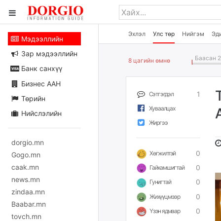
Эхлэл
Улс төр
Нийгэм
Эд
Мэдээллийн
Зар мэдээллийн
Баасан 2
8 цагийн өмнө
Банк санхүү
Бизнес ААН
1
Сэтгэгдэл
Төрийн
Хуваалцах
Нийслэлийн
Жиргээ
dorgio.mn
0
Хөгжилтэй
Gogo.mn
caak.mn
0
Гайхамшигтай
news.mn
0
Гунигтай
zindaa.mn
0
Жихүүцмээр
Baabar.mn
0
Үзэн ядмаар
tovch.mn