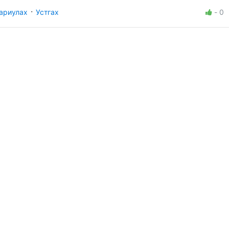
·
ариулах
Устгах
-
0