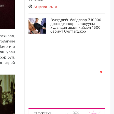
23 цагийн өмнө
Өчигдрийн байдлаар ₮10000
доош дүнгээр шатахууны
худалдан авалт хийсэн 1500
баримт бүртгэгджээ
захирал,
23 цагийн өмнө
урлагийн
Помогите
Шатахуун олголтыг 50,000
лэн уран
төгрөгөөр хязгаарласныг
ээр буй.
нэмэгдүүлж 100,000 төгрөгт
эгчидтэй
хүргэхээр судалж байгаа
23 цагийн өмнө
Ц.Сандаг-Очир: COP17 ба
COP31 хурлын уялдаа нь
Риогийн гурван конвенцын
нэгдсэн хэрэгжилтийг ахиулах
чухал алхам болно
өчигдѳр