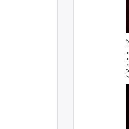
А
Г
н
н
с
Э
“