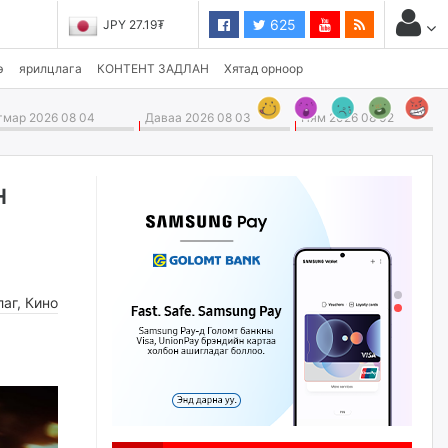
625
JPY 27.19₮
CHF 3,824.26₮
э
ярилцлага
КОНТЕНТ ЗАДЛАН
Хятад орноор
мар 2026 08 04
Даваа 2026 08 03
Ням 2026 08 02
н
лаг
,
Кино