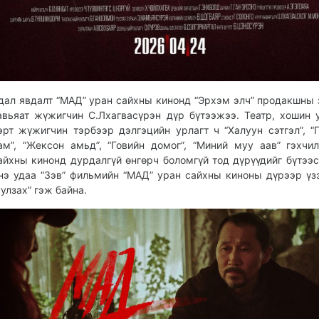
дал явдалт “МАД” уран сайхны кинонд “Эрхэм элч” продакшны 
авьяат жүжигчин С.Лхагвасүрэн дүр бүтээжээ. Театр, хошин 
эрт жүжигчин тэрбээр дэлгэцийн урлагт ч “Халуун сэтгэл”, “
ам”, “Жексон амьд”, “Говийн домог”, “Миний муу аав” гэхчи
айхны кинонд дурдалгүй өнгөрч боломгүй тод дүрүүдийг бүтээс
нэ удаа “Зэв” фильмийн “МАД” уран сайхны киноны дүрээр үз
уулзах” гэж байна.