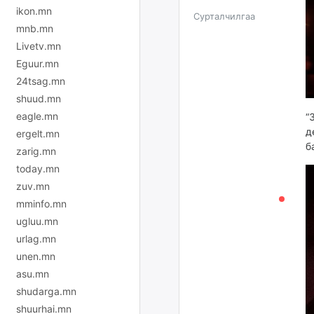
ikon.mn
Сурталчилгаа
mnb.mn
Livetv.mn
Eguur.mn
24tsag.mn
shuud.mn
eagle.mn
“
д
ergelt.mn
б
zarig.mn
today.mn
zuv.mn
mminfo.mn
ugluu.mn
urlag.mn
unen.mn
asu.mn
shudarga.mn
shuurhai.mn