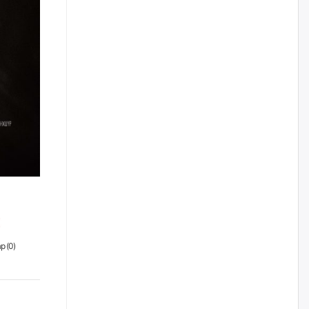
нийлүүлэх ажлыг сэргээх
ёстой
өчигдѳр
Худалдагч Н.Амарзаяа:
Дэлгүүрийн 32 хуудастай
өрийн дэвтэр долоо хоногт л
дүүрдэг
өчигдѳр
АИ-92 шатахууны нийлүүлэлт
тасралтгүй үргэлжилж байна
өчигдѳр
I ангийн цахим бүртгэл энэ
сарын 17-ноос эхэлнэ
р (
0
)
уржигдар
Үндсэн хууль зөрчсөн
Х.Булгантуяа, үндэсний эв