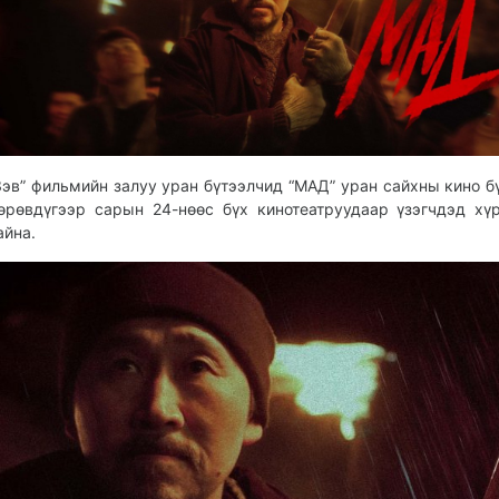
Зэв” фильмийн залуу уран бүтээлчид “МАД” уран сайхны кино б
өрөвдүгээр сарын 24-нөөс бүх кинотеатруудаар үзэгчдэд хү
айна.