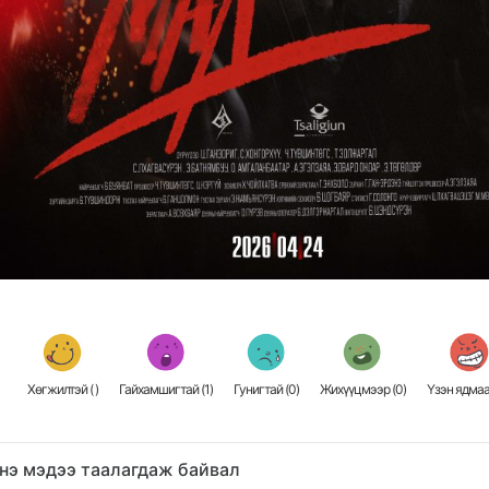
Хөгжилтэй (
)
Гайхамшигтай (
1
)
Гунигтай (
0
)
Жихүүцмээр (
0
)
Үзэн ядмаа
нэ мэдээ таалагдаж байвал