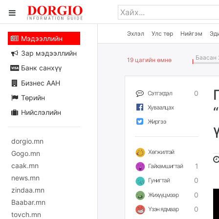
Эхлэл
Улс төр
Нийгэм
Эд
Мэдээллийн
Зар мэдээллийн
Баасан 
19 цагийн өмнө
Банк санхүү
Бизнес ААН
0
Сэтгэгдэл
Төрийн
Хуваалцах
Нийслэлийн
Жиргээ
dorgio.mn
Хөгжилтэй
Gogo.mn
caak.mn
1
Гайхамшигтай
news.mn
0
Гунигтай
zindaa.mn
0
Жихүүцмээр
Baabar.mn
0
Үзэн ядмаар
tovch.mn