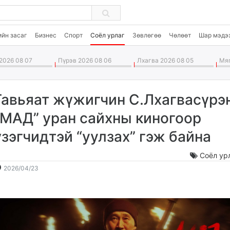
ийн засаг
Бизнес
Спорт
Соёл урлаг
Зөвлөгөө
Чөлөөт
Шар мэдэ
2026 08 07
Пүрэв 2026 08 06
Лхагва 2026 08 05
Мяг
Гавьяат жүжигчин С.Лхагвасүрэ
“МАД” уран сайхны киногоор
үзэгчидтэй “уулзах” гэж байна
Соёл ур
2026-
2026-
2026/04/23
04-
08-
23
08
14:10:59
11:35:59