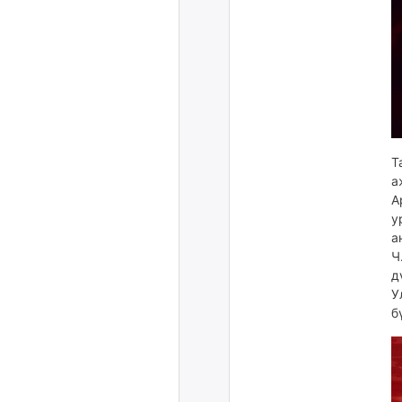
Т
а
А
у
а
Ч
д
У
б