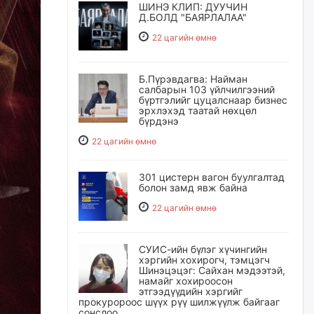
ШИНЭ КЛИП: ДУУЧИН
Д.БОЛД "БАЯРЛАЛАА"
22 цагийн өмнө
Б.Пүрэвдагва: Найман
салбарын 103 үйлчилгээний
бүртгэлийг цуцалснаар бизнес
эрхлэхэд таатай нөхцөл
бүрдэнэ
22 цагийн өмнө
301 цистерн вагон буулгалтад
болон замд явж байна
22 цагийн өмнө
СУИС-ийн бүлэг хүчингийн
хэргийн хохирогч, тэмцэгч
Шинэцэцэг: Сайхан мэдээтэй,
намайг хохироосон
этгээдүүдийн хэргийг
прокуророос шүүх рүү шилжүүлж байгааг
сонслоо