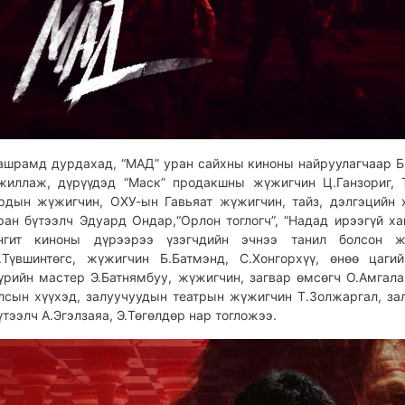
ашрамд дурдахад, “МАД” уран сайхны киноны найруулагчаар Б
жиллаж, дүрүүдэд “Маск” продакшны жүжигчин Ц.Ганзориг, 
рдын жүжигчин, ОХУ-ын Гавьяат жүжигчин, тайз, дэлгэцийн 
ран бүтээлч Эдуард Ондар,“Орлон тоглогч”, “Надад ирээгүй ха
нгит киноны дүрээрээ үзэгчдийн эчнээ танил болсон ж
.Түвшинтөгс, жүжигчин Б.Батмэнд, С.Хонгорхүү, өнөө цаги
үрийн мастер Э.Батнямбуу, жүжигчин, загвар өмсөгч О.Амгала
лсын хүүхэд, залуучуудын театрын жүжигчин Т.Золжаргал, за
үтээлч А.Эгэлзаяа, Э.Төгөлдөр нар тогложээ.