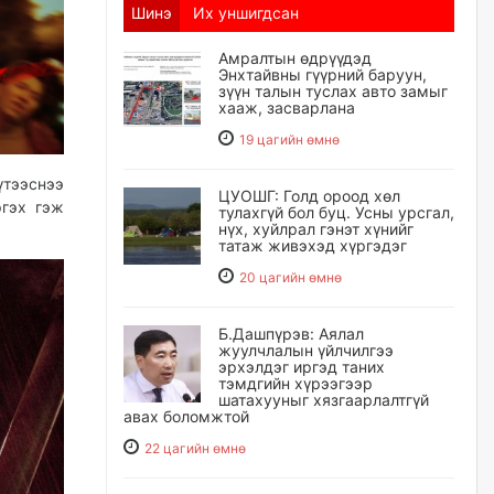
Шинэ
Их уншигдсан
Амралтын өдрүүдэд
Энхтайвны гүүрний баруун,
зүүн талын туслах авто замыг
хааж, засварлана
19 цагийн өмнө
үтээснээ
ЦУОШГ: Голд ороод хөл
ргэх гэж
тулахгүй бол буц. Усны урсгал,
нүх, хуйлрал гэнэт хүнийг
татаж живэхэд хүргэдэг
20 цагийн өмнө
Б.Дашпүрэв: Аялал
жуулчлалын үйлчилгээ
эрхэлдэг иргэд таних
тэмдгийн хүрээгээр
шатахууныг хязгаарлалтгүй
авах боломжтой
22 цагийн өмнө