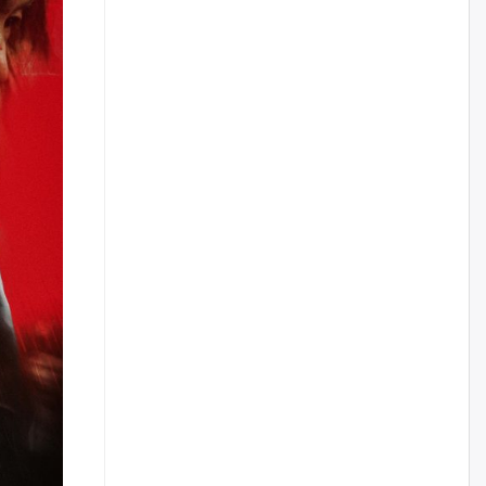
үйлчилгээний ажилтнуудын
ХАРИЛЦАА хандлагатай
холбоотой ГОМДОЛ их байгааг
дурдлаа
өчигдѳр
Бариста хийх нь залуусын
дунд яагаад трэнд болов
өчигдѳр
Өмгөөлөгч Б.Оюунбилэг:
"Урьхан" Б.Чинбат гэж хүн
бизнес хамтрагчаа гүтгэж
хууль хяналтын байгууллагаар
шалгуулж, торны цаана
суулгана гэх мэтээр дарамталдаг
өчигдѳр
Д.Амарбаясгалан:
Шатахууныхаа 97 хувийг нэг
улсаас авдаг хараат байдлаа
зогсоож, Арабын орнуудаас