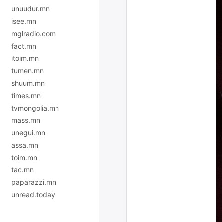
unuudur.mn
isee.mn
mglradio.com
fact.mn
itoim.mn
tumen.mn
shuum.mn
times.mn
tvmongolia.mn
mass.mn
unegui.mn
assa.mn
toim.mn
tac.mn
paparazzi.mn
unread.today