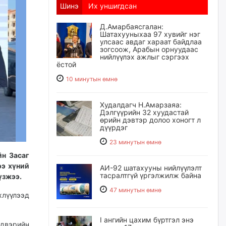
Шинэ
Их уншигдсан
Д.Амарбаясгалан:
Шатахууныхаа 97 хувийг нэг
улсаас авдаг хараат байдлаа
зогсоож, Арабын орнуудаас
нийлүүлэх ажлыг сэргээх
ёстой
10 минутын өмнө
Худалдагч Н.Амарзаяа:
Дэлгүүрийн 32 хуудастай
өрийн дэвтэр долоо хоногт л
дүүрдэг
23 минутын өмнө
йн Засаг
ээ хүний
АИ-92 шатахууны нийлүүлэлт
тасралтгүй үргэлжилж байна
үзжээ.
47 минутын өмнө
хлүүлээд
I ангийн цахим бүртгэл энэ
йдвэрийн