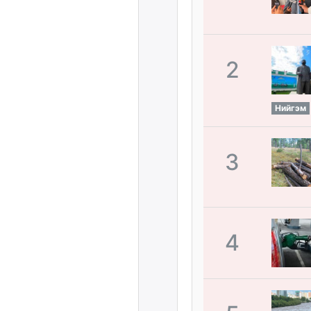
2
Нийгэм
3
4