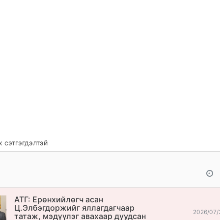
 сэтгэгдэлтэй
АТГ: Ерөнхийлөгч асан
Ц.Элбэгдоржийг яллагдагчаар
2026/07/
татаж, мэдүүлэг авахаар дуудсан