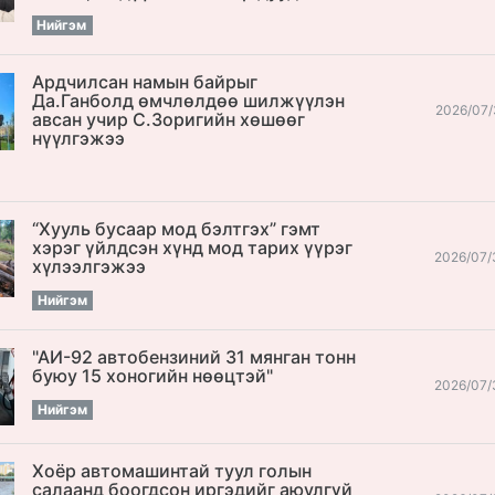
Нийгэм
Ардчилсан намын байрыг
Да.Ганболд өмчлөлдөө шилжүүлэн
2026/07/
авсан учир С.Зоригийн хөшөөг
нүүлгэжээ
“Хууль бусаар мод бэлтгэх” гэмт
хэрэг үйлдсэн хүнд мод тарих үүрэг
2026/07/
хүлээлгэжээ
Нийгэм
"АИ-92 автобензиний 31 мянган тонн
буюу 15 хоногийн нөөцтэй"
2026/07/
Нийгэм
Хоёр автомашинтай туул голын
салаанд боогдсон иргэдийг аюулгүй