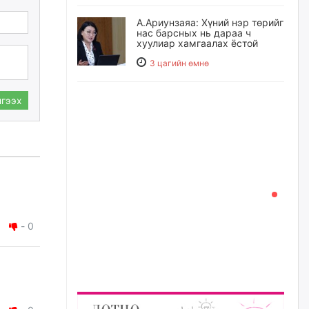
А.Ариунзаяа: Хүний нэр төрийг
нас барсных нь дараа ч
хуулиар хамгаалах ёстой
3 цагийн өмнө
Оюу толгойгоос “Рио Тинто”
гээх
ашиг хүртэж эхэлсэн ч Монгол
Улс өр төлсөөр байна
3 цагийн өмнө
ХЗДХ-ын сайд С.Амарсайхан:
Авлигаар авсан хөрөнгийг
хурааж, нийгмийн сайн
сайхны хөгжилд зориулах
бөгөөд үүнийг хэд хэдэн эрх
бүхий байгууллагаас санал авна
-
0
23 цагийн өмнө
Шатахууныг олдож байгаа
газраас нь л авч байна. Үнэ
тарифаас илүү хангамж дээр