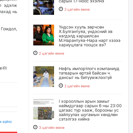
сарын 17-ноос эхэлнэ
эл эдэлж
2 цагийн өмнө
лахад нь
Үндсэн хууль зөрчсөн
Гомдол,
Х.Булгантуяа, үндэсний эв
нэгдэлд харшилсан
М.Нарантуяа-Нара нарт хэзээ
хариуцлага тооцох вэ?
2 цагийн өмнө
р (
0
)
Нефть импортлогч компаниуд
татварын өртэй байсан ч
дансыг нь битүүмжлэхгүй
2 цагийн өмнө
I хорооллын арын замыг
наймдугаар сарын 6-ны 23:00
цагаас түр хааж, борооны ус
зайлуулах шугамын хөндлөн
сэтэлгээ хийнэ
х зүйлс
3 цагийн өмнө