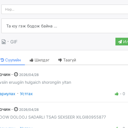
·
GIF
Ил
Сүүлийн
Шилдэг
Таагүй
Зочин ·
2026/04/28
vsiin eruugiin hulgaich shorongiin yltan
·
ариулах
Устгах
-
0
Зочин ·
2026/04/28
OOW DOLOOJ SADARLI TSAG SEXSEER XILGI80955877