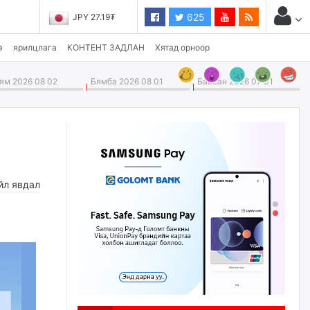
625
JPY 27.19₮
э
ярилцлага
КОНТЕНТ ЗАДЛАН
Хятад орноор
м 2026 08 02
Бямба 2026 08 01
Баасан 2026 07 31
йл явдал