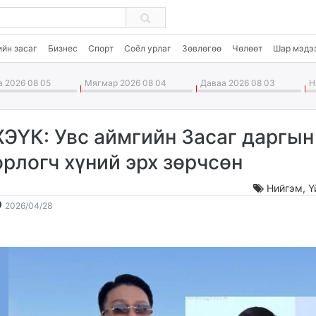
ийн засаг
Бизнес
Спорт
Соёл урлаг
Зөвлөгөө
Чөлөөт
Шар мэдэ
 2026 08 05
Мягмар 2026 08 04
Даваа 2026 08 03
Ня
ХЭҮК: Увс аймгийн Засаг даргын
орлогч хүний эрх зөрчсөн
Нийгэм
,
Ү
2026-
2026-
2026/04/28
04-
08-
28
06
09:48:50
13:09:55