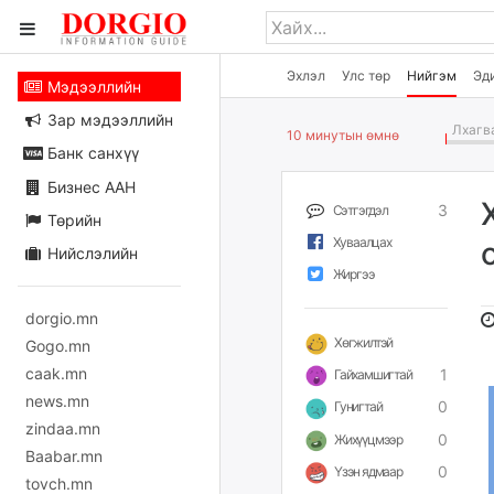
Эхлэл
Улс төр
Нийгэм
Эд
Мэдээллийн
Зар мэдээллийн
Лхагва
10 минутын өмнө
Банк санхүү
Бизнес ААН
3
Сэтгэгдэл
Төрийн
Хуваалцах
Нийслэлийн
Жиргээ
dorgio.mn
Хөгжилтэй
Gogo.mn
caak.mn
1
Гайхамшигтай
news.mn
0
Гунигтай
zindaa.mn
0
Жихүүцмээр
Baabar.mn
0
Үзэн ядмаар
tovch.mn