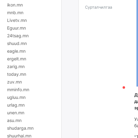
ikon.mn
Сурталчилгаа
mnb.mn
Livetv.mn
Eguur.mn
24tsag.mn
shuud.mn
eagle.mn
ergelt.mn
zarig.mn
today.mn
zuv.mn
mminfo.mn
Д
ugluu.mn
д
urlag.mn
э
unen.mn
У
asu.mn
б
shudarga.mn
shuurhai.mn
"