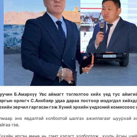
уучин Б.Амархүү Увс аймагт тоглолтоо хийх үед тус аймги
аргын орлогч С.Анхбаяр удаа дараа постоор мэдэгдэл хийхд
рхийн зөрчил гаргасан гэж Хүний эрхийн үндэсний комиссоос 
лмаар энэ явдалтай холбоотой шалгах ажиллагааг шуурхай э
айгаа гэв.
Тухайн иргэн өмнө нь гэмт хэрэгт холбогдож, хууль ёсны ши