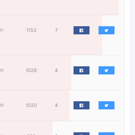
төлбөргүй авах боломжтой
өчигдѳр
ЕБС-ийн захирлын үүргийг түр
1153
7
31
орлон гүйцэтгэгч
манаачтайгаа бүлэглэн
эзэмшлийнх нь дансаар заал,
зогсоолын төлбөр ₮121.5
саяыг авчээ
өчигдѳр
1028
4
30
ЗГ-ын зөвшөөрөлгүй бүх
томилолтын санхүүжилтийг
зогсоож, хурал, чуулганыг
цахимаар хийнэ гэв
өчигдѳр
1020
4
30
Монголчууд үйлдвэр
байгуулахыг эсэргүүцдэг
болтлоо тэнэгэрчихсэн гэж үү?
өчигдѳр