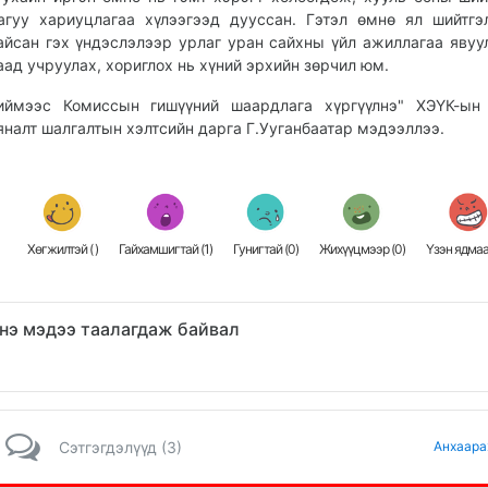
агуу хариуцлагаа хүлээгээд дууссан. Гэтэл өмнө ял шийтг
айсан гэх үндэслэлээр урлаг уран сайхны үйл ажиллагаа явуу
аад учруулах, хориглох нь хүний эрхийн зөрчил юм.
иймээс Комиссын гишүүний шаардлага хүргүүлнэ" ХЭҮК-ын 
яналт шалгалтын хэлтсийн дарга Г.Ууганбаатар мэдээллээ.
Хөгжилтэй (
)
Гайхамшигтай (
1
)
Гунигтай (
0
)
Жихүүцмээр (
0
)
Үзэн ядмаа
нэ мэдээ таалагдаж байвал
Сэтгэгдэлүүд (3)
Анхаара