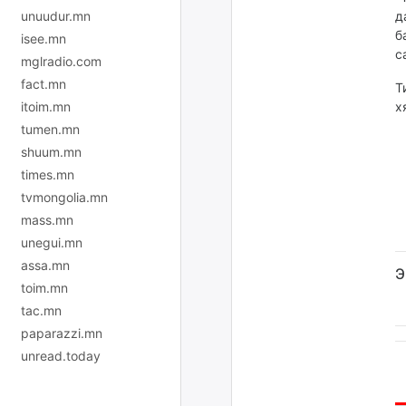
unuudur.mn
д
б
isee.mn
с
mglradio.com
fact.mn
Т
itoim.mn
х
tumen.mn
shuum.mn
times.mn
tvmongolia.mn
mass.mn
unegui.mn
assa.mn
Э
toim.mn
tac.mn
paparazzi.mn
unread.today