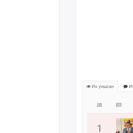
Их уншсан
Их
1