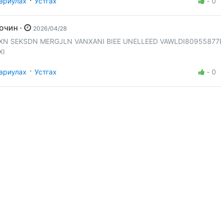
·
ариулах
Устгах
-
0
Зочин ·
2026/04/28
XN SEKSDN MERGJLN VANXANI BIEE UNELLEED VAWLDI8095587
XI
·
ариулах
Устгах
-
0