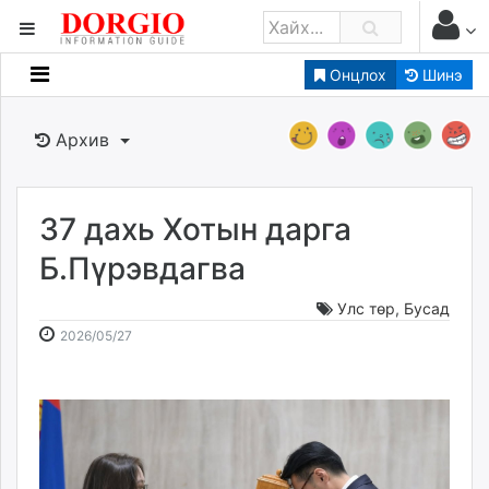
Онцлох
Шинэ
Мэдээллийн
Зар мэдээллийн
Архив
Банк санхүү
Бизнес ААН
Төрийн
37 дахь Хотын дарга
Нийслэлийн
Б.Пүрэвдагва
Улс төр
,
Бусад
dorgio.mn
2026-
2026-
2026/05/27
Gogo.mn
05-
08-
caak.mn
27
07
news.mn
10:19:44
09:16:37
zindaa.mn
Baabar.mn
tovch.mn