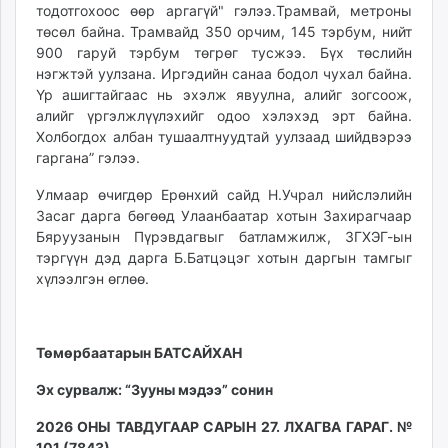
тодотгохоос өөр аргагүй" гэлээ.Трамвай, метроны
төсөл байна. Трамвайд 350 орчим, 145 тэрбум, нийт
900 гаруй тэрбум төгрөг тусжээ. Бүх төслийн
нэгжтэй уулзана. Иргэдийн санаа бодол чухал байна.
Үр ашигтайгаас нь эхэлж явуулна, алийг зогсоож,
алийг үргэлжлүүлэхийг одоо хэлэхэд эрт байна.
Холбогдох албан тушаалтнуудтай уулзаад шийдвэрээ
гаргана” гэлээ.
Улмаар өчигдөр Ерөнхий сайд Н.Учрал нийслэлийн
Засаг дарга бөгөөд Улаанбаатар хотын Захирагчаар
Бяруузанын Пүрэвдагвыг батламжилж, ЗГХЭГ-ын
тэргүүн дэд дарга Б.Батцэцэг хотын даргын тамгыг
хүлээлгэн өглөө.
Төмөрбаатарын БАТСАЙХАН
Эх сурвалж: “Зууны мэдээ” сонин
2026 ОНЫ ТАВДУГААР САРЫН 27. ЛХАГВА ГАРАГ. №
101 (7843)