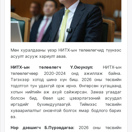
Мөн хуралдааны үеэр НИТХ-ын төлөөлөгчид түүнээс
асуулт асууж хариулт авав.
НИТХ-ын төлөөлөгч Ү.Оюунзул:
НИТХ-ын
төлөөлөгчөөр 2020-2024 онд ажиллаж байна.
Тэгэхээр хотод шинэ хүн биш. 2026 оны төсвийн
тодотгол тун удахгүй орж ирнэ. Өнгөрсөн хугацаанд
хотын нийтийн аж ахуй сайжирсан. Замаа угаадаг
болсон бид. Өвөл цас цэвэрлэгээний асуудал
иргэдийг бухимдуулаагүй. Тиймээс төсвийн
хуваарилалтыг оновчтой болгох ямар бодлого барих
вэ.
Нэр дэвшигч Б.Пүрэвдагва:
2026 оны төсвийн