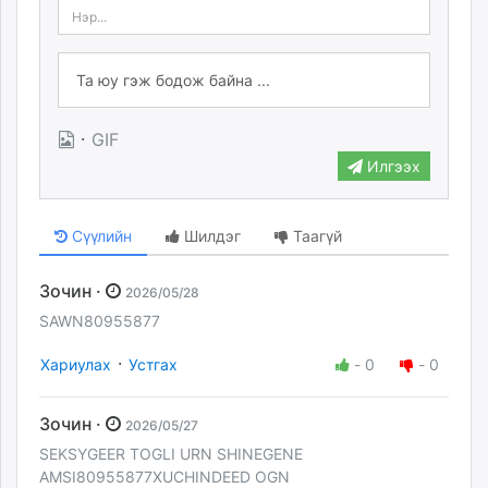
·
GIF
Илгээх
Сүүлийн
Шилдэг
Таагүй
Зочин ·
2026/05/28
SAWN80955877
·
Хариулах
Устгах
-
0
-
0
Зочин ·
2026/05/27
SEKSYGEER TOGLI URN SHINEGENE
AMSI80955877XUCHINDEED OGN