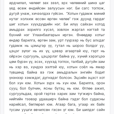
ардчилал, чөлөөт зах зээл, эрх чөлөөний шинэ цаг
unuudur.mn
үед өсөж өндийсөн залуусын нэг. Би сагс тоглож,
isee.mn
дугуй унаж, хичээлдээ гүйсэн. “Хотын гудамж миний
mglradio.com
нутаг холхиж өссөн өргөн чөлөө” гэж дуунд гардаг
fact.mn
шиг хотын хүүхдүүдийн нэг. Би илүү сайхан хотод
амьдрах зорилго хүсэл, зовлон жаргал нэгтэй та
itoim.mn
бүхний нэг Улаанбаатарын иргэн. Өнөөдөр хотыг
tumen.mn
өндөр барилга, өргөн зам, урт гүүрээр нь бус алхдаг
shuum.mn
гудамж нь цэмцгэр үү, гутал нь шороо болдог уу,
times.mn
цэцэг зүлэг нь их үү, цэвэр агаартай юу, гэрт нь
tvmongolia.mn
ойрхон сургууль, цэцэрлэг байна уу, хүний хэрэгцээ
цөм бүрэн үү, эсэх, хүүхэд тоглох, талбай, дугуйн зам
mass.mn
нь хэр вэ, хүндээ ээлтэй юу, хотын соёл нь ямар
unegui.mn
түвшинд байна вэ гэж амьдралын энгийн бодит
assa.mn
үнэнээр хэмждэг, дүгнэдэг болсон. Эцсийн эцэст хот
toim.mn
бол хүн юм. Хотын зүрх нь хүн юм. Барилга, орон
tac.mn
сууц бол булчин, ясны бүтэц нь юм. Өглөө ажил,
paparazzi.mn
сургуульдаа, орой гэртээ харих зам түгжирч байна,
нийтийн тээвэр удааширч байна гэдэг бол судасны
unread.today
нарийсал, бөглөрөл юм. Агаар бага, угаар их байх
тусам уушги өвчилсөн гэсэн үг юм. Би шилдэг сайн