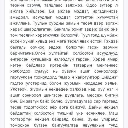
төрийн хэрүүл, талцлаас залхжээ. Одоо зүгээр л
ажлаа хийцгээе. Би ажлаа мэддэг, иргэдийнхээ
амьдрал, асуудлыг мэддэг сэтгэлтэй хүмүүстэй
ажиллана. Туулын хурдны замын төсөл дээр эргэж
харах шаардлагатай. Байгаль эхийг эвдэж байж энэ
том төслийг хэрэгжүүлж болохгүй. Туул голд шумбаж
өссөн хүний хувьд энэ мега төсөл явах ёстой. Гэхдээ
байгаль орчноо эвдэж болохгүй гэсэн зарчим
баримтална.Олон хулгайтай холбоотой асуудлууд
өнгөрсөн хугацаанд нэлээдгүй гарсан. Хэрэв ямар
нэгэн байдлаар иргэдийн татварын мөнгөнөөс
холбогдох хүмүүс нь хувийн ашиг сонирхлоор
гаргуулсан тохиолдолд “ямар ч хайргүйгээр шийднэ”
гэдгээ улстөрчид болон журмын нөхдөдөө хэлье.
Улстөрч, журмын нөхдөдөө хэлэхэд над руу нэг ч
ашиг сонирхол шингэсэн дуудлага, мессеж битгий
бич. Би завгүй байх болно. Зургаадугаар сар гаргаад
төсөв тодотгохоос өөр арга байхгүй. Дайны нөхцөл
байдалтай холбоотой түлшний үнэ өсчихлөө. Маш
тогтворгүй нөхцөл байдалд байна. Зуны улиралд
томоохон бүтээн байгуулалтаа явуулахын тулд