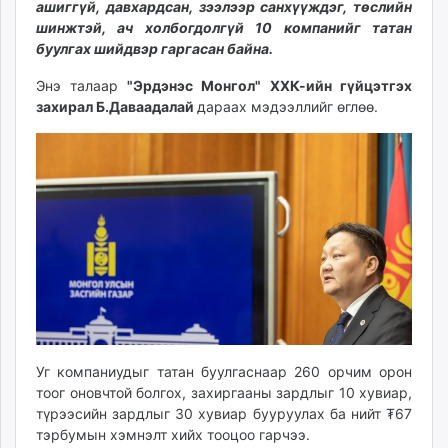
ашиггүй, давхардсан, зээлээр санхүүждэг, төслийн
ikon.mn
шинжтэй, ач холбогдолгүй 10 компанийг татан
mnb.mn
буулгах шийдвэр гаргасан байна.
Livetv.mn
Энэ талаар
"Эрдэнэс Монгол" ХХК-ийн гүйцэтгэх
Eguur.mn
захирал Б.Даваадалай
дараах мэдээллийг өглөө.
24tsag.mn
shuud.mn
eagle.mn
ergelt.mn
zarig.mn
today.mn
zuv.mn
mminfo.mn
ugluu.mn
urlag.mn
unen.mn
Уг компаниудыг татан буулгаснаар 260 орчим орон
asu.mn
тоог оновчтой болгох, захиргааны зардлыг 10 хувиар,
түрээсийн зардлыг 30 хувиар бууруулах ба нийт ₮67
shudarga.mn
тэрбумын хэмнэлт хийх тооцоо гарчээ.
shuurhai.mn