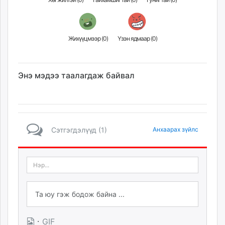
Жихүүцмээр (
0
)
Үзэн ядмаар (
0
)
Энэ мэдээ таалагдаж байвал
Сэтгэгдэлүүд (1)
Анхаарах зүйлс
·
GIF