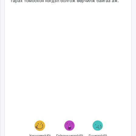
гарах томоохон нэгдэл болгож өөрчилж байгаа аж.
Хөгжилтэй (
0
)
Гайхамшигтай (
0
)
Гунигтай (
0
)