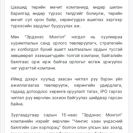
unuudur.mn
Цаашид төрийн өмчит компаниуд өндөр шилэн
isee.mn
барилгад өндөр түрээс төлдгийг болиулж, төрийн
өмчит сул орон байр, хөрөнгүүдээ ашиглах зэргээр
mglradio.com
түрээсийн зардлыг бууруулах аж.
fact.mn
itoim.mn
Мөн "Эрдэнэс Монгол" нэгдэл нь хуулиараа
tumen.mn
хуримтлалын санд орлого төвлөрүүлэгч, стратегийн
ач холбогдол бүхий ашигт малтмалын ордын тусгай
shuum.mn
зөвшөөрөл эзэмшигчдийн толгой компани, байгалийн
times.mn
баялгаас орж ирж байгаа орлогыг өсгөж үржүүлэх
tvmongolia.mn
чиг үүрэгтэй компани.
mass.mn
Иймд дээрх хуульд заасан чиглэл рүү бүрэн үйл
unegui.mn
ажиллагаагаа төвлөрүүлж, хөрөнгийн удирдлага,
assa.mn
гадаад дотоодоос хөрөнгө оруулалт татах, IPO гаргах
toim.mn
чиглэл рүү өөрчлөн зохион байгуулах шийдвэр гарсан
tac.mn
байна.
paparazzi.mn
Зургаадугаар сарын 15-наас "Эрдэнэс Монгол"
unread.today
компанийн нэрийг өөрчлөн "Чингис хаан үндэсний
баялгийн сан корпорац" болгон олон улсын зах зээлд