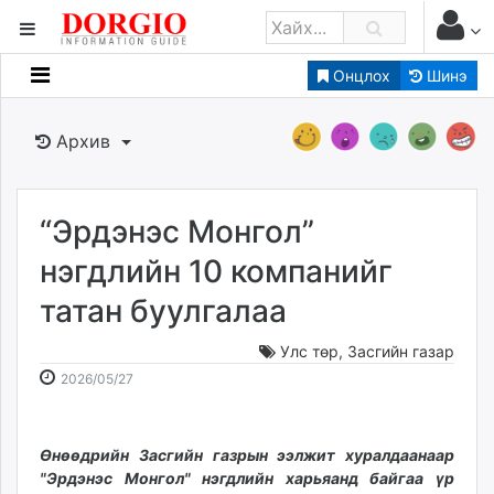
Онцлох
Шинэ
Мэдээллийн
Зар мэдээллийн
Архив
Банк санхүү
Бизнес ААН
Төрийн
“Эрдэнэс Монгол”
Нийслэлийн
нэгдлийн 10 компанийг
татан буулгалаа
dorgio.mn
Gogo.mn
Улс төр
,
Засгийн газар
caak.mn
2026-
2026-
2026/05/27
news.mn
05-
08-
27
08
zindaa.mn
12:52:48
16:19:48
Өнөөдрийн Засгийн газрын ээлжит хуралдаанаар
Baabar.mn
"Эрдэнэс Монгол" нэгдлийн харьяанд байгаа үр
tovch.mn