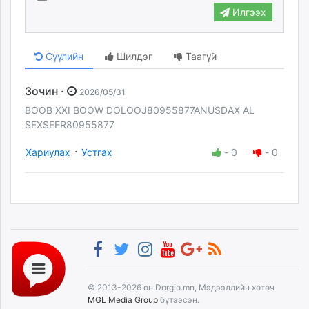
Илгээх
Сүүлийн
Шилдэг
Таагүй
Зочин ·
2026/05/31
BOOB XXI BOOW DOLOOJ80955877ANUSDAX AL
SEXSEER80955877
·
Хариулах
Устгах
-
0
-
0
© 2013-2026 он Dorgio.mn, Мэдээллийн хөтөч
MGL Media Group
бүтээсэн.