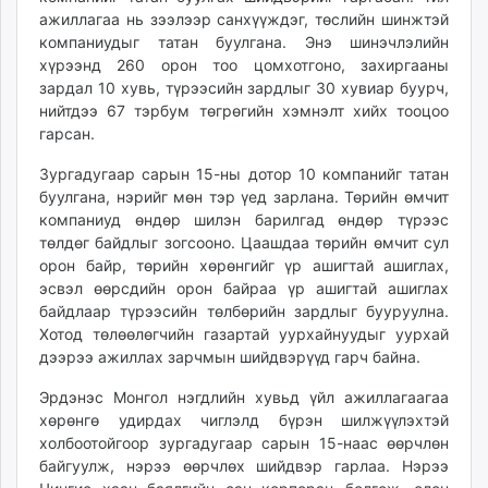
ажиллагаа нь зээлээр санхүүждэг, төслийн шинжтэй
компаниудыг татан буулгана. Энэ шинэчлэлийн
хүрээнд 260 орон тоо цомхотгоно, захиргааны
зардал 10 хувь, түрээсийн зардлыг 30 хувиар буурч,
нийтдээ 67 тэрбум төгрөгийн хэмнэлт хийх тооцоо
гарсан.
Зургадугаар сарын 15-ны дотор 10 компанийг татан
буулгана, нэрийг мөн тэр үед зарлана. Төрийн өмчит
компаниуд өндөр шилэн барилгад өндөр түрээс
төлдөг байдлыг зогсооно. Цаашдаа төрийн өмчит сул
орон байр, төрийн хөрөнгийг үр ашигтай ашиглах,
эсвэл өөрсдийн орон байраа үр ашигтай ашиглах
байдлаар түрээсийн төлбөрийн зардлыг бууруулна.
Хотод төлөөлөгчийн газартай уурхайнуудыг уурхай
дээрээ ажиллах зарчмын шийдвэрүүд гарч байна.
Эрдэнэс Монгол нэгдлийн хувьд үйл ажиллагаагаа
хөрөнгө удирдах чиглэлд бүрэн шилжүүлэхтэй
холбоотойгоор зургадугаар сарын 15-наас өөрчлөн
байгуулж, нэрээ өөрчлөх шийдвэр гарлаа. Нэрээ