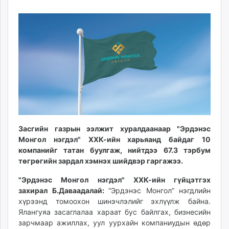
28
10
ikon.mn
09:11:54
21:38:10
mnb.mn
Livetv.mn
Eguur.mn
24tsag.mn
shuud.mn
eagle.mn
ergelt.mn
zarig.mn
today.mn
Засгийн газрын ээлжит хуралдаанаар "Эрдэнэс
zuv.mn
Монгол нэгдэл" ХХК-ийн харьяанд байдаг 10
mminfo.mn
компанийг татан буулгаж, нийтдээ 67.3 тэрбум
төгрөгийн зардал хэмнэх шийдвэр гаргажээ.
ugluu.mn
urlag.mn
"Эрдэнэс Монгол нэгдэл" ХХК-ийн гүйцэтгэх
unen.mn
захирал Б.Даваадалай:
“Эрдэнэс Монгол” нэгдлийн
asu.mn
хүрээнд томоохон шинэчлэлийг эхлүүлж байна.
Ялангуяа засаглалаа хараат бус байлгах, бизнесийн
shudarga.mn
зарчмаар ажиллах, уул уурхайн компаниудын өдөр
shuurhai.mn