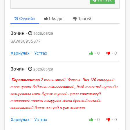
Сүүлийн
Шилдэг
Таагүй
Зочин ·
2026/05/29
SAWI80955877
·
Хариулах
Устгах
-
0
-
0
Зочин ·
2026/05/29
Параламентаа
2 танхимтай болгож Энэ 126 гишүүний
тоог цөөлж байнгын ажиллагаатай, дээд танхимд нутгийн
захиргааны нэгж бүрээс тусгай цалин хангамжгүй
төлөөлөгч сонгож ажлуулах эсвэл ёрөнхийлөгчийн
засаглалтай болох энэ үед л улс хөгжинө
·
Хариулах
Устгах
-
0
-
0