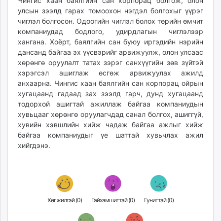
Чингис хаан баялгийн сан корпорац болгож, олон
улсын зээлд гарах томоохон нэгдэл болгохыг үүрэг
чиглэл болгосон. Одоогийн чиглэл болох төрийн өмчит
компаниудад бодлого, удирдлагын чиглэлээр
хангана. Хоёрт, баялгийн сан буюу иргэдийн нэрийн
дансанд байгаа эх үүсвэрийг арвижуулж, олон улсаас
хөрөнгө оруулалт татах зэрэг санхүүгийн зөв зүйтэй
хэрэгсэл ашиглаж өсгөж арвижуулах ажилд
анхаарна. Чингис хаан баялгийн сан корпорац ойрын
хугацаанд гадаад зах зээлд гарч, дунд хугацаанд
тодорхой ашигтай ажиллаж байгаа компаниудын
хувьцааг хөрөнгө оруулагчдад санал болгох, ашиггүй,
хувийн хэвшлийн хийж чадаж байгаа ажлыг хийж
байгаа компаниудыг үе шаттай хувьчлах ажил
хийгдэнэ.
Хөгжилтэй (
0
)
Гайхамшигтай (
0
)
Гунигтай (
0
)