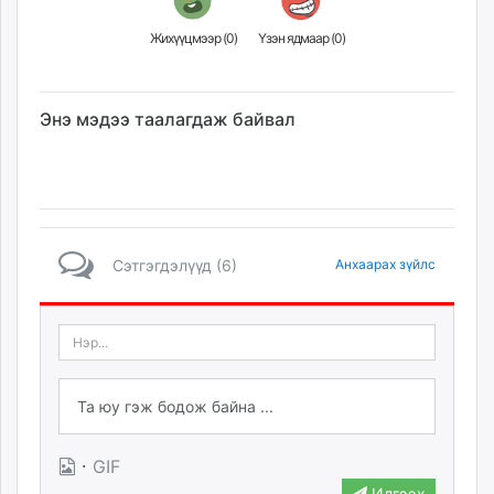
Жихүүцмээр (
0
)
Үзэн ядмаар (
0
)
Энэ мэдээ таалагдаж байвал
Сэтгэгдэлүүд (6)
Анхаарах зүйлс
·
GIF
Илгээх