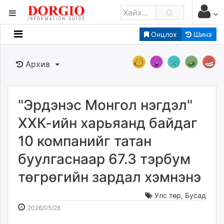
Онцлох
Шинэ
Мэдээллийн
Зар мэдээллийн
Архив
Банк санхүү
Бизнес ААН
Төрийн
"Эрдэнэс Монгол нэгдэл"
Нийслэлийн
ХХК-ийн харьяанд байдаг
10 компанийг татан
dorgio.mn
буулгаснаар 67.3 тэрбум
Gogo.mn
caak.mn
төгрөгийн зардал хэмнэнэ
news.mn
zindaa.mn
Улс төр
,
Бусад
2026-
2026-
Baabar.mn
2026/05/28
05-
08-
tovch.mn