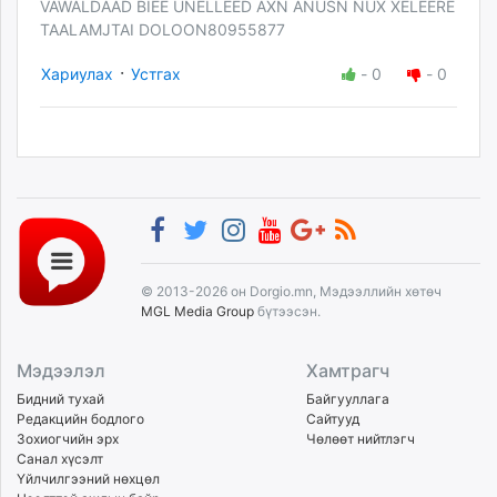
VAWALDAAD BIEE UNELLEED AXN ANUSN NUX XELEERE
TAALAMJTAI DOLOON80955877
·
Хариулах
Устгах
-
0
-
0
© 2013-2026 он Dorgio.mn, Мэдээллийн хөтөч
MGL Media Group
бүтээсэн.
Мэдээлэл
Хамтрагч
Бидний тухай
Байгууллага
Редакцийн бодлого
Сайтууд
Зохиогчийн эрх
Чөлөөт нийтлэгч
Санал хүсэлт
Үйлчилгээний нөхцөл