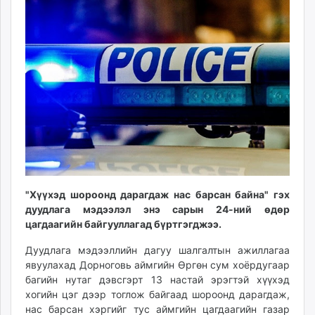
17:38:48
18:07:47
ikon.mn
mnb.mn
Livetv.mn
Eguur.mn
24tsag.mn
shuud.mn
eagle.mn
ergelt.mn
zarig.mn
today.mn
zuv.mn
"Хүүхэд шороонд дарагдаж нас барсан байна" гэх
mminfo.mn
дуудлага мэдээлэл энэ сарын 24-ний өдөр
ugluu.mn
цагдаагийн байгууллагад бүртгэгджээ.
urlag.mn
Дуудлага мэдээллийн дагуу шалгалтын ажиллагаа
unen.mn
явуулахад Дорноговь аймгийн Өргөн сум хоёрдугаар
asu.mn
багийн нутаг дэвсгэрт 13 настай эрэгтэй хүүхэд
shudarga.mn
хогийн цэг дээр тоглож байгаад шороонд дарагдаж,
нас барсан хэргийг тус аймгийн цагдаагийн газар
shuurhai.mn