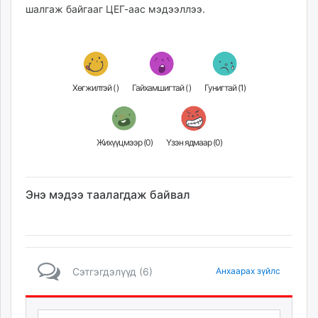
шалгаж байгааг ЦЕГ-аас мэдээллээ.
unuudur.mn
isee.mn
mglradio.com
fact.mn
itoim.mn
Хөгжилтэй (
)
Гайхамшигтай (
)
Гунигтай (
1
)
tumen.mn
shuum.mn
times.mn
Жихүүцмээр (
0
)
Үзэн ядмаар (
0
)
tvmongolia.mn
mass.mn
unegui.mn
Энэ мэдээ таалагдаж байвал
assa.mn
toim.mn
tac.mn
paparazzi.mn
Сэтгэгдэлүүд (6)
Анхаарах зүйлс
unread.today