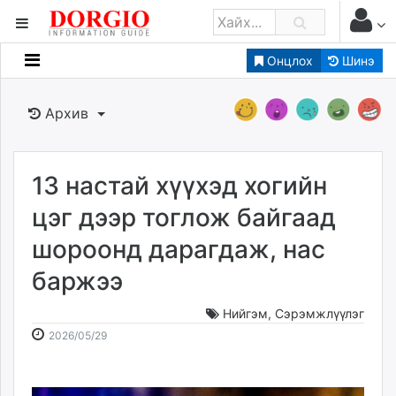
Онцлох
Шинэ
Мэдээллийн
Зар мэдээллийн
Архив
Банк санхүү
Бизнес ААН
Төрийн
13 настай хүүхэд хогийн
Нийслэлийн
цэг дээр тоглож байгаад
шороонд дарагдаж, нас
dorgio.mn
баржээ
Gogo.mn
caak.mn
Нийгэм
,
Сэрэмжлүүлэг
news.mn
2026-
2026-
2026/05/29
zindaa.mn
05-
08-
Baabar.mn
29
07
tovch.mn