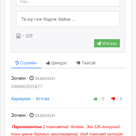
·
GIF
Илгээх
Сүүлийн
Шилдэг
Таагүй
Зочин ·
2026/05/31
SAWI80955877
·
Хариулах
Устгах
-
0
-
0
Зочин ·
2026/05/31
Параламентаа
2 танхимтай болгож Энэ 126 гишүүний
тоог цөөлж байнгын ажиллагаатай, дээд танхимд нутгийн