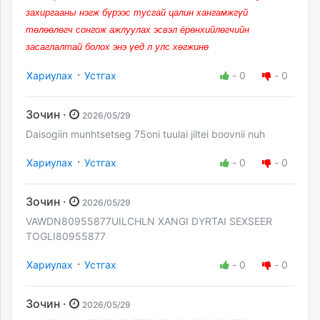
захиргааны нэгж бүрээс тусгай цалин хангамжгүй
төлөөлөгч сонгож ажлуулах эсвэл ёрөнхийлөгчийн
засаглалтай болох энэ үед л улс хөгжинө
·
Хариулах
Устгах
-
0
-
0
Зочин ·
2026/05/29
Daisogiin munhtsetseg 75oni tuulai jiltei boovnii nuh
·
Хариулах
Устгах
-
0
-
0
Зочин ·
2026/05/29
VAWDN80955877UILCHLN XANGI DYRTAI SEXSEER
TOGLI80955877
·
Хариулах
Устгах
-
0
-
0
Зочин ·
2026/05/29