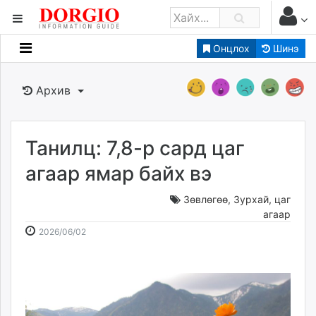
Онцлох
Шинэ
Мэдээллийн
Зар мэдээллийн
Архив
Банк санхүү
Бизнес ААН
Төрийн
Танилц: 7,8-р сард цаг
Нийслэлийн
агаар ямар байх вэ
Зөвлөгөө
,
Зурхай, цаг
dorgio.mn
агаар
Gogo.mn
2026-
2026-
2026/06/02
caak.mn
06-
08-
news.mn
02
09
zindaa.mn
10:34:52
07:17:43
Baabar.mn
tovch.mn