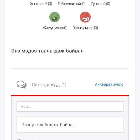
Хөгжилтэй (
0
)
Гайхамшигтай (
0
)
Гунигтай (
0
)
Жихүүцмээр (
0
)
Үзэн ядмаар (
0
)
Энэ мэдээ таалагдаж байвал
Сэтгэгдэлүүд (1)
Анхаарах зүйлс