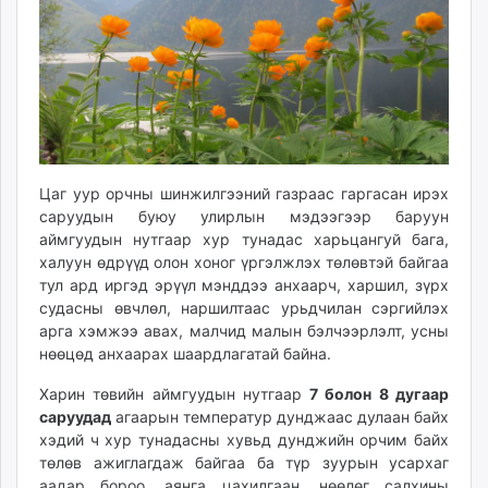
ikon.mn
mnb.mn
Livetv.mn
Eguur.mn
24tsag.mn
shuud.mn
eagle.mn
Цаг уур орчны шинжилгээний газраас гаргасан ирэх
ergelt.mn
саруудын буюу улирлын мэдээгээр баруун
zarig.mn
аймгуудын нутгаар хур тунадас харьцангуй бага,
халуун өдрүүд олон хоног үргэлжлэх төлөвтэй байгаа
today.mn
тул ард иргэд эрүүл мэнддээ анхаарч, харшил, зүрх
zuv.mn
судасны өвчлөл, наршилтаас урьдчилан сэргийлэх
mminfo.mn
арга хэмжээ авах, малчид малын бэлчээрлэлт, усны
ugluu.mn
нөөцөд анхаарах шаардлагатай байна.
urlag.mn
Харин төвийн аймгуудын нутгаар
7 болон 8 дугаар
unen.mn
саруудад
агаарын температур дунджаас дулаан байх
asu.mn
хэдий ч хур тунадасны хувьд дунджийн орчим байх
shudarga.mn
төлөв ажиглагдаж байгаа ба түр зуурын усархаг
shuurhai.mn
аадар бороо, аянга цахилгаан, нөөлөг салхины