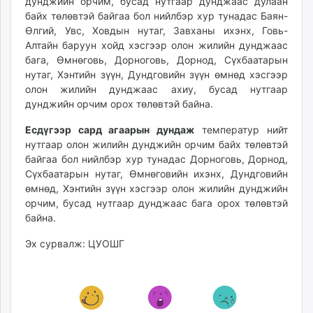
дунджийн орчим, бусад нутгаар дунджаас дулаан
байх төлөвтэй байгаа бол нийлбэр хур тунадас Баян-
Өлгий, Увс, Ховдын нутаг, Завханы ихэнх, Говь-
Алтайн баруун хойд хэсгээр олон жилийн дунджаас
бага, Өмнөговь, Дорноговь, Дорнод, Сүхбаатарын
нутаг, Хэнтийн зүүн, Дундговийн зүүн өмнөд хэсгээр
олон жилийн дунджаас ахиу, бусад нутгаар
дунджийн орчим орох төлөвтэй байна.
Есдүгээр сард агаарын дундаж
температур нийт
нутгаар олон жилийн дунджийн орчим байх төлөвтэй
байгаа бол нийлбэр хур тунадас Дорноговь, Дорнод,
Сүхбаатарын нутаг, Өмнөговийн ихэнх, Дундговийн
өмнөд, Хэнтийн зүүн хэсгээр олон жилийн дунджийн
орчим, бусад нутгаар дунджаас бага орох төлөвтэй
байна.
Эх сурвалж: ЦУОШГ