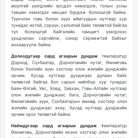
unuudur.mn
аюултай үзэгдлийн эрсдэл нэмэгдэж, голын усны
түвшин нэмэгдэх нөхцөл бүрдэж болзошгүй байна.
isee.mn
Түүнчлэн говь болон зүүн аймгуудын нутгаар хур
mglradio.com
тунадас ихтэй, сэрүүн, салхитай байх төлөвтэй байгаа
fact.mn
тул болзошгүй байгалийн гамшигт үзэгдлээс
itoim.mn
урьдчилан сэргийлж, сонор сэрэмжтэй байхыг
tumen.mn
анхааруулж байна.
shuum.mn
Долоодугаар сард агаарын дундаж
температур
times.mn
Дорнод, Сүхбаатар, Дорноговийн нутаг, Өмнөговь
tvmongolia.mn
болон Хэнтийн зүүн хэсгээр олон жилийн дунджийн
mass.mn
орчим, бусад нутгаар дунджаас дулаан байх
төлөвтэй байгаа бол сарын нийлбэр хур тунадас
unegui.mn
Баян-Өлгий, Увс, Ховд, Завхан, Говь-Алтайн нутгаар
assa.mn
олон жилийн дунджаас бага, Дорноговийн нутаг,
toim.mn
Өмнөговийн зүүн, Сүхбаатарын өмнөд хэсгээр олон
tac.mn
жилийн дунджаас ахиу, бусад нутгаар дунджийн
paparazzi.mn
орчим орох төлөвтэй байна.
unread.today
Наймдугаар сард агаарын дундаж т
емператур
Өмнөговь, Дорноговийн ихэнх хэсгээр олон жилийн