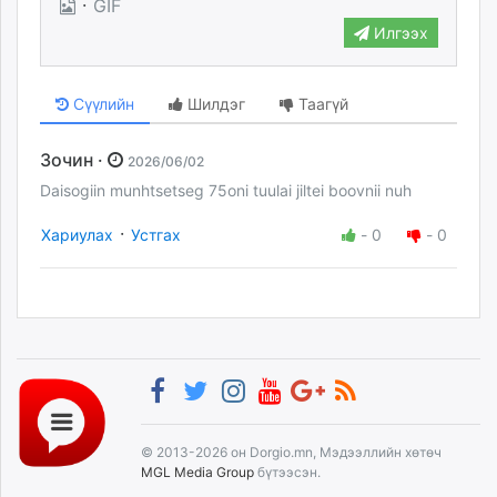
·
GIF
Илгээх
Сүүлийн
Шилдэг
Таагүй
Зочин ·
2026/06/02
Daisogiin munhtsetseg 75oni tuulai jiltei boovnii nuh
·
Хариулах
Устгах
-
0
-
0
© 2013-2026 он Dorgio.mn, Мэдээллийн хөтөч
MGL Media Group
бүтээсэн.