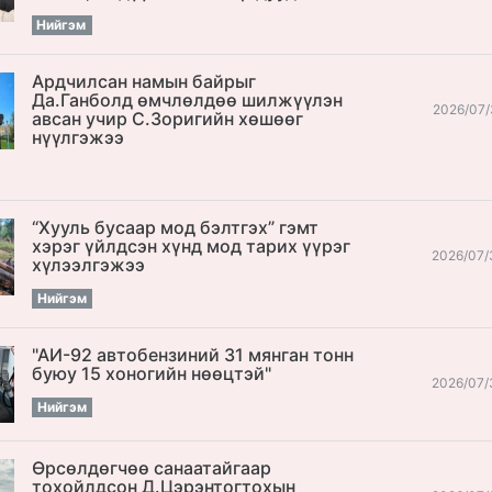
Нийгэм
Ардчилсан намын байрыг
Да.Ганболд өмчлөлдөө шилжүүлэн
2026/07/
авсан учир С.Зоригийн хөшөөг
нүүлгэжээ
“Хууль бусаар мод бэлтгэх” гэмт
хэрэг үйлдсэн хүнд мод тарих үүрэг
2026/07/
хүлээлгэжээ
Нийгэм
"АИ-92 автобензиний 31 мянган тонн
буюу 15 хоногийн нөөцтэй"
2026/07/
Нийгэм
Өрсөлдөгчөө санаатайгаар
тохойлдсон Д.Цэрэнтогтохын