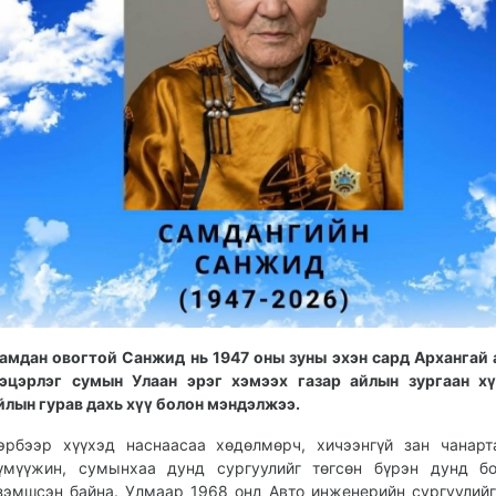
амдан овогтой Санжид нь 1947 оны зуны эхэн сард Архангай
эцэрлэг сумын Улаан эрэг хэмээх газар айлын зургаан хү
йлын гурав дахь хүү болон мэндэлжээ.
эрбээр хүүхэд наснаасаа хөдөлмөрч, хичээнгүй зан чанар
үмүүжин, сумынхаа дунд сургуулийг төгсөн бүрэн дунд бо
зэмшсэн байна. Улмаар 1968 онд Авто инженерийн сургуулий