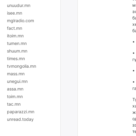
м
unuudur.mn
э
isee.mn
б
mglradio.com
х
fact.mn
б
itoim.mn
•
tumen.mn
shuum.mn
•
times.mn
г
tvmongolia.mn
•
mass.mn
unegui.mn
•
г
assa.mn
toim.mn
Т
tac.mn
х
paparazzi.mn
ж
о
unread.today
з
т