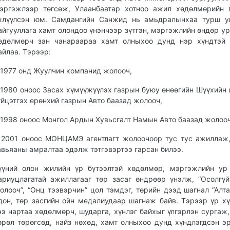
эргэжлээр төгсөж, Улаанбаатар хотноо ажил хөдөлмөрийн 
хлүүлсэн юм. Самдангийн Санжид нь амьдралынхаа турш ул
айгууллага хамт олондоо үнэнчээр зүтгэн, мэргэжлийн өндөр ур
өдөлмөрч зан чанараараа хамт олныхоо дунд нэр хүндтэй 
айлаа. Тэрээр:
 1977 онд Жуулчин компанид жолооч,
 1980 оноос Засах хүмүүжүүлэх газрын буюу өнөөгийн Шүүхийн
үйцэтгэх ерөнхий газрын Авто баазад жолооч,
 1998 оноос Монгол Ардын Хувьсгалт Намын Авто баазад жолооч
 2001 оноос МОНЦАМЭ агентлагт жолоочоор тус тус ажиллаж
авьяаны амралтаа эдэлж тэтгэвэртээ гарсан билээ.
үүний олон жилийн үр бүтээлтэй хөдөлмөр, мэргэжлийн ур
ариуцлагатай ажиллагааг төр засаг өндрөөр үнэлж, “Осолгү
олооч”, “Онц тээвэрчин” цол тэмдэг, төрийн дээд шагнал “Алта
дон, төр засгийн ойн медалиудаар шагнаж байв. Тэрээр үр хү
ээ нартаа хөдөлмөрч, шударга, хүнлэг байхыг үлгэрлэн сургаж, 
өрөл төрөгсөд, найз нөхөд, хамт олныхоо дунд хүндлэгдсэн э