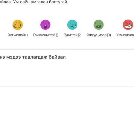
айлаа. Ум сайн амгалан болтугай.
Хөгжилтэй (
)
Гайхамшигтай (
)
Гунигтай (
2
)
Жихүүцмээр (
0
)
Үзэн ядмаар
нэ мэдээ таалагдаж байвал