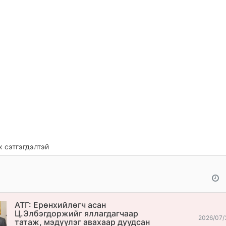
 сэтгэгдэлтэй
АТГ: Ерөнхийлөгч асан
Ц.Элбэгдоржийг яллагдагчаар
2026/07/
татаж, мэдүүлэг авахаар дуудсан