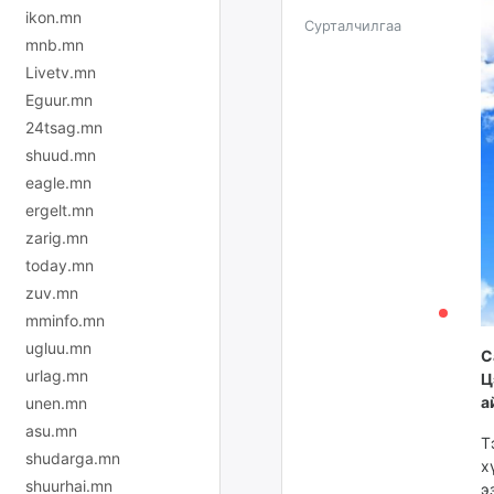
ikon.mn
Сурталчилгаа
mnb.mn
Livetv.mn
Eguur.mn
24tsag.mn
shuud.mn
eagle.mn
ergelt.mn
zarig.mn
today.mn
zuv.mn
mminfo.mn
ugluu.mn
С
urlag.mn
Ц
а
unen.mn
asu.mn
Т
shudarga.mn
х
shuurhai.mn
э