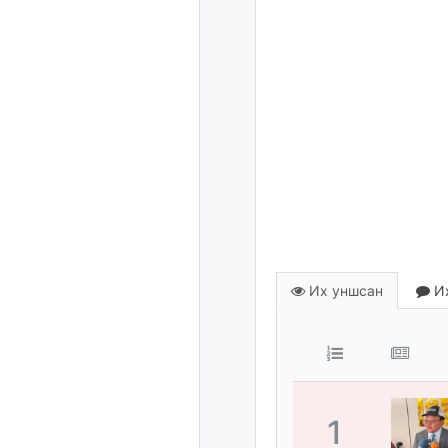
Их уншсан
Их
1