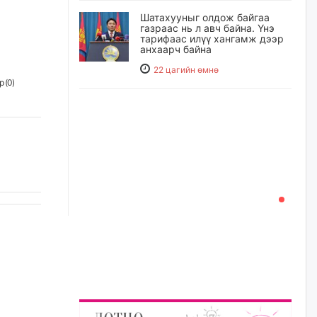
Шатахууныг олдож байгаа
газраас нь л авч байна. Үнэ
тарифаас илүү хангамж дээр
анхаарч байна
22 цагийн өмнө
 (
0
)
Ц.Будханд: Дүүгээ гараад
ирнэ гэж итгэж хүлээсээр
долоон сарын хугацаа
өнгөрлөө
23 цагийн өмнө
Барилгын салбарын 100
жилийн ойд зориулсан
наадмыг хойшлуулав
23 цагийн өмнө
Монгол Улсад 162 вагон - 9720
тонн АИ-92 орж иржээ
23 цагийн өмнө