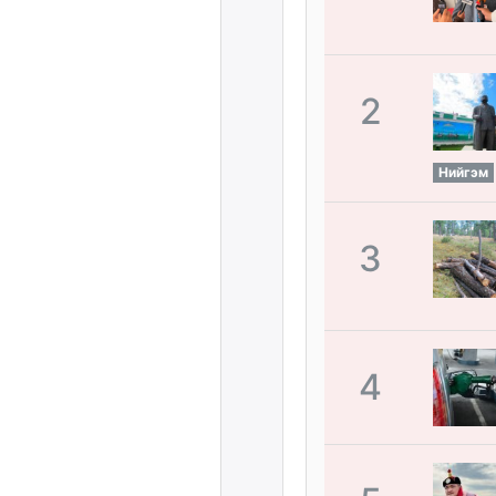
2
Нийгэм
3
4