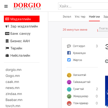
Эхлэл
Улс төр
Нийгэм
Эд
Мэдээллийн
Зар мэдээллийн
Лхагва
26 минутын өмнө
Банк санхүү
Бизнес ААН
3
Сэтгэгдэл
Төрийн
Хуваалцах
Нийслэлийн
Жиргээ
dorgio.mn
Хөгжилтэй
Gogo.mn
caak.mn
Гайхамшигтай
news.mn
2
Гунигтай
zindaa.mn
0
Жихүүцмээр
Baabar.mn
0
Үзэн ядмаар
tovch.mn