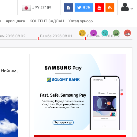
625
JPY 27.19₮
э
ярилцлага
КОНТЕНТ ЗАДЛАН
Хятад орноор
м 2026 08 02
Бямба 2026 08 01
Баасан 2026 07 31
Нийгэм
,