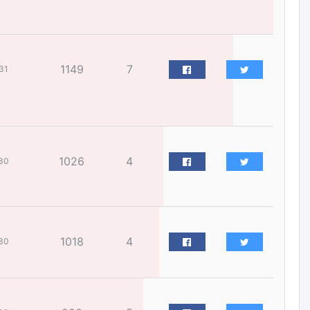
болтлоо тэнэгэрчихсэн гэж үү?
өчигдѳр
Толгойтыг 3, 4 дүгээр
1149
7
31
хороололтой холбосон авто
замын хөдөлгөөнийг
хэсэгчлэн хаана
өчигдѳр
Эрх зүйн үндэслэл нь
1026
4
30
тодорхойгүй “гадаад элч
нарын” томилгоо
өчигдѳр
COP17 хурлын үеэр 5
дүүргийн 73 цэцэрлэг, 60
1018
4
30
сургуульд зохицуулалт хийнэ
өчигдѳр
Шатахууны хомсдолоос