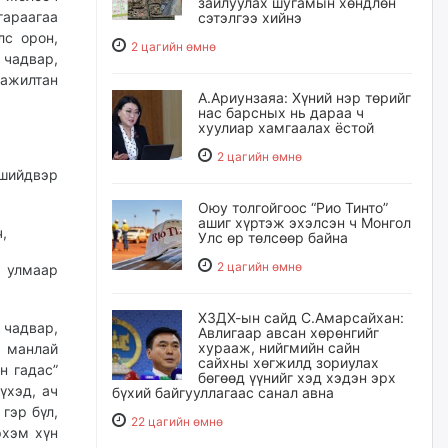
зайлуулах шугамын хөндлөн
гараагаа
сэтэлгээ хийнэ
с орон,
2 цагийн өмнө
 чадвар,
ажилтан
А.Ариунзаяа: Хүний нэр төрийг
нас барсных нь дараа ч
хуулиар хамгаалах ёстой
2 цагийн өмнө
 шийдвэр
Оюу толгойгоос “Рио Тинто”
ашиг хүртэж эхэлсэн ч Монгол
,
Улс өр төлсөөр байна
2 цагийн өмнө
, улмаар
ХЗДХ-ын сайд С.Амарсайхан:
 чадвар,
Авлигаар авсан хөрөнгийг
хурааж, нийгмийн сайн
й манлай
сайхны хөгжилд зориулах
н гадас”
бөгөөд үүнийг хэд хэдэн эрх
үхэд, ач
бүхий байгууллагаас санал авна
гэр бүл,
22 цагийн өмнө
рхэм хүн