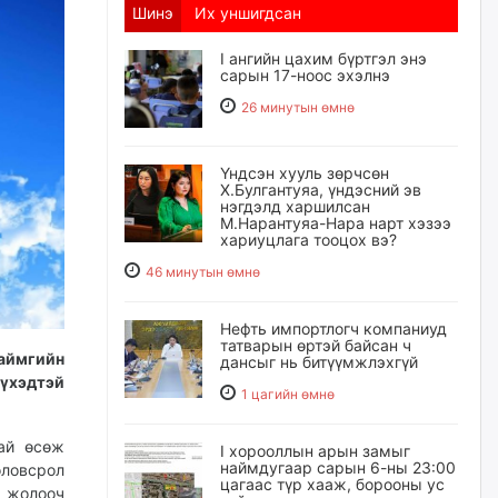
Шинэ
Их уншигдсан
I ангийн цахим бүртгэл энэ
сарын 17-ноос эхэлнэ
26 минутын өмнө
Үндсэн хууль зөрчсөн
Х.Булгантуяа, үндэсний эв
нэгдэлд харшилсан
М.Нарантуяа-Нара нарт хэзээ
хариуцлага тооцох вэ?
46 минутын өмнө
Нефть импортлогч компаниуд
татварын өртэй байсан ч
 аймгийн
дансыг нь битүүмжлэхгүй
үхэдтэй
1 цагийн өмнө
тай өсөж
I хорооллын арын замыг
наймдугаар сарын 6-ны 23:00
ловсрол
цагаас түр хааж, борооны ус
г жолооч