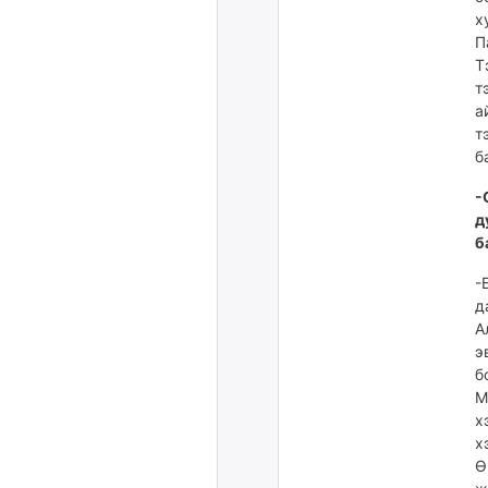
х
П
Т
т
а
т
б
-
д
б
-
д
А
э
б
М
х
х
Ө