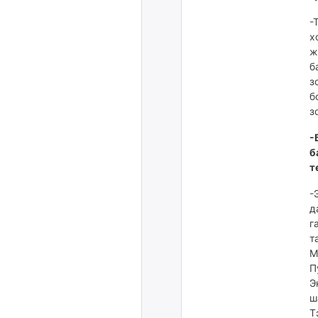
-
х
ж
б
з
б
з
-
б
т
-
д
г
т
М
П
Э
ш
Т