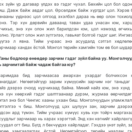
рх зүйн үр дагавар үлдэх вэ гэдэг чухал. Бөхийн цол бол одо
иш. Давж байж авдаг цол. Өрсөлдөж байж хүртдэг цол. Хэрэв 
анааны үүднээс цол олгоод эхэлбэл дараа нь өөр олон тохиол
рнэ. Тэр хүн дөрвийн даваанд таван удаа унасан юм, хар
гчихье, энэ хүн олон жил барилдсан юм, цол нэмээд өгчихь
олно. Урлагт олон жил зүтгэлээ, гавьяат болгоё гэдэг шиг. Ингэ
үүгээ л явна. Тийм учраас энэ асуудалд сэтгэл хөдлөлө
арчмаар хандах ёстой. Монгол төрийн хамгийн том өв бол шудар
Таны бодлоор өнөөдөр зарчим гэдэг зүйл байна уу. Монголчуу
ь зарчимтай байж чадаж байгаа юу?
Заримдаа бид зарчмаасаа амархан ухардаг болчихсон
анагддаг. Нөгөөтэйгүүр зарим хүмүүсийн зарчим нэг таньдаг 
айз дээрээ очоод нурчихаад байна. Миний найз юм, энэ хүнд 
нэ хүн хөөрхий гэдэг шалтгаанаар дүрэм, журмаа өөрчилдөг
этэл энэ бол Чингис хааны ухаан биш. Монголчуудын уламжлал
этгэлгээ ч биш. Монголчууд цэх шулуун зан, зарчим дээрэ
лдсэн ард түмэн. Тийм учраас хүмүүс хувь хүн тойрч маргаха
суудлыг зарчмаар нь харах хэрэгтэй. Энд хэн нэгнийг хайрлахгү
суудал огт биш. Бүгд л бөхчүүдээ хайрладаг. Гэхдээ үнэт зүйл, 
өрөө хамгаалагдах ёстой. Нөгөөтэйгүүр төрийн наадам гэ