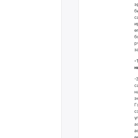
э
б
с
и
ө
б
р
з
-
н
-
с
н
э
Г
с
ү
а
а
ө