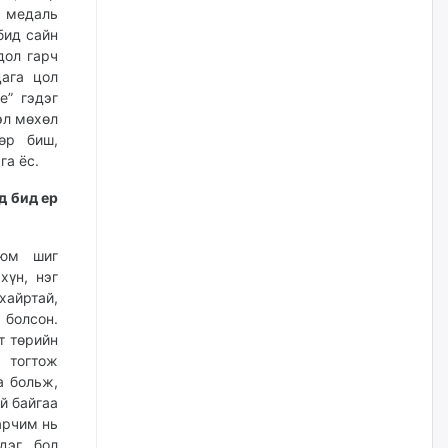
жилийн ойд зориулсан
н медаль
наадмыг хойшлуулав
бид сайн
өчигдѳр
дол гарч
цага цол
е” гэдэг
Монгол Улсад 162 вагон - 9720
тонн АИ-92 орж иржээ
вэл мөхөл
өр биш,
өчигдѳр
га ёс.
д бид ер
Jade Gas: 1.1 тэрбум австрали
долларын санхүүжилтийн
эцсийн гэрээг есдүгээр сард
байгуулбал Тавантолгойн
 юм шиг
метан хийн үйлдвэрлэлийн
хүн, нэг
өрөмдлөгийг 2027 онд эхлүүлнэ
хайртай,
өчигдѳр
 болсон.
т төрийн
Ханын материалд эхний
э тогтож
ээлжийн 6 блок орон сууцны
а больж,
барилга угсралтын ажил
й байгаа
үргэлжилж байна
зарчим нь
өчигдѳр
дэг бол