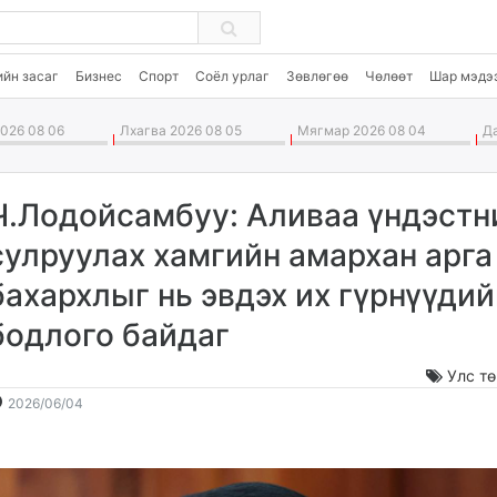
ийн засаг
Бизнес
Спорт
Соёл урлаг
Зөвлөгөө
Чөлөөт
Шар мэдэ
026 08 06
Лхагва 2026 08 05
Мягмар 2026 08 04
Да
Ч.Лодойсамбуу: Аливаа үндэстн
сулруулах хамгийн амархан арга
бахархлыг нь эвдэх их гүрнүүдий
бодлого байдаг
Улс т
2026-
2026-
2026/06/04
06-
08-
04
07
15:15:29
07:18:35