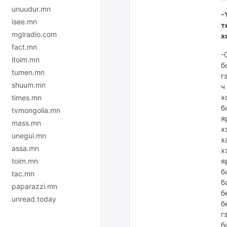
unuudur.mn
-
isee.mn
т
mglradio.com
х
fact.mn
-
itoim.mn
б
tumen.mn
г
shuum.mn
ч
х
times.mn
б
tvmongolia.mn
я
mass.mn
х
unegui.mn
х
assa.mn
х
я
toim.mn
б
tac.mn
б
paparazzi.mn
б
unread.today
б
г
б