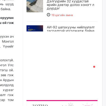
Дэлгүүрийн 32 хуудастай
 нь шууд
өрийн дэвтэр долоо хоногт л
дүүрдэг
 байна.
19 цагийн өмнө
оруулах
ш ой гэж
АИ-92 шатахууны нийлүүлэлт
тасралтгүй үргэлжилж байна
үүхэн ач
19 цагийн өмнө
л Монгол
. Үүнийг
I ангийн цахим бүртгэл энэ
сарын 17-ноос эхэлнэ
олохгүй.
20 цагийн өмнө
нгол Улс
тэгш ой.
 зөв гэж
Үндсэн хууль зөрчсөн
Х.Булгантуяа, үндэсний эв
он Ардын
нэгдэлд харшилсан
иолдолд
М.Нарантуяа-Нара нарт хэзээ
 хүрээг
хариуцлага тооцох вэ?
лалт гэж
20 цагийн өмнө
сар том