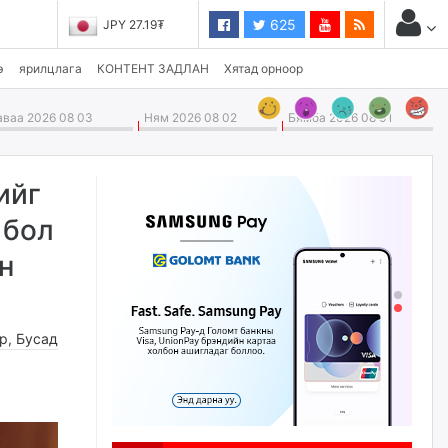
625
JPY 27.19₮
э
ярилцлага
КОНТЕНТ ЗАДЛАН
Хятад орноор
ваа 2026 08 03
Ням 2026 08 02
Бямба 2026 08 01
ийг
 бол
н
өр
,
Бусад