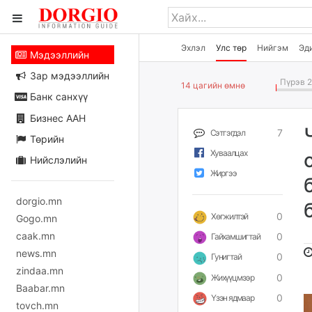
Эхлэл
Улс төр
Нийгэм
Эд
Мэдээллийн
Зар мэдээллийн
Пүрэв 2
14 цагийн өмнө
Банк санхүү
Бизнес ААН
7
Сэтгэгдэл
Төрийн
Хуваалцах
Нийслэлийн
Жиргээ
dorgio.mn
0
Хөгжилтэй
Gogo.mn
caak.mn
0
Гайхамшигтай
news.mn
0
Гунигтай
zindaa.mn
0
Жихүүцмээр
Baabar.mn
0
Үзэн ядмаар
tovch.mn