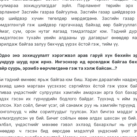
уулиараа зохицуулагддаг зүйл. Парламент төрийн эрх 
арламент Засгийн газраа байгуулна. Засгийн газар шийдвэрээ 
эр шийдвэр хүчин төгөлдөр мөрдөгдөнө. Засгийн газар
эмдэглэхгүй гэж шийдвэр гаргачхаад байхад өөр байгууллаг
ймаг, сум, орон нутаг яагаад тэмдэглэдэг юм. Тэдний ду
эмдэглэсэн тухайн үеийн алдааны үр дагаврыг өнөөдөр яа
арилдаж байгаа залуу бөхчүүд үүрэх ёстой гэж, тийм үү.
Одоо энэ зохицуулалт хэрэгжвэл арав гаруй хүн бөхийн э
ундуур шууд орж ирнэ. Ингэснээр ид өрсөлдөж байгаа бөх
айр суурь, эрэмбэ өөрчлөгдөнө гэж та хэлж байсан...?
Би тэдний өмнөөс ярьж байгаа юм биш. Харин дараагийн наадм
ахиад шинэ маргаан үүсэхээс сэргийлэх ёстой гэж үзэж ба
ливаа үндэстнийг сулруулах хамгийн амархан арга бол баха
вдэх гэсэн их гүрнүүдийн бодлого байдаг. Түүхэнд ч ийм з
олсон. Хэл соёл, бичиг үсэг, ой санамж руу нь хамгийн түрүүнд 
онголчууд ч ийм сорилтуудыг туулсан. Хэл бичгээ мэддэг 
элмэгдүүлсэн үе бий. Бичиг соёлын өвөө алдах шахсан үе бий
элбэл, үндэстнийг мөхөөе гэвэл эхлээд бахархлыг нь үгүй
нөөдөр ч гэсэн бид өөрсдөө мэдэлгүй үндэсний үнэт зү