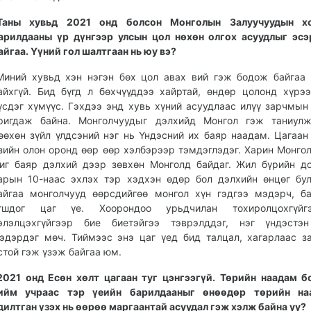
Таны хувьд 2021 онд болсон Монголын Залуучуудын х
арилдааны үр дүнгээр улсын цол нөхөн олгох асуудлыг эс
айгаа. Үүний гол шалтгаан нь юу вэ?
Миний хувьд хэн нэгэн бөх цол авах вий гэж бодож байгаа 
айхгүй. Бид бүгд л бөхчүүддээ хайртай, өндөр цолонд хүрэ
үсдэг хүмүүс. Гэхдээ энд хувь хүний асуудлаас илүү зарчмын
ригдаж байна. Монголчуудыг дэлхийд Монгол гэж таниулж
өөхөн зүйл үлдсэний нэг нь Үндэсний их баяр наадам. Цагаан
зийн олон оронд өөр өөр хэлбэрээр тэмдэглэдэг. Харин Монго
иг баяр дэлхий дээр зөвхөн Монголд байдаг. Жил бүрийн д
арын 10-наас эхлэх тэр хэдхэн өдөр бол дэлхийн өнцөг бу
айгаа монголчууд өөрсдийгөө монгол хүн гэдгээ мэдэрч, б
гшдог цаг үе. Хоорондоо урьдчилан тохиролцохгүйг
элэлцэхгүйгээр бие биетэйгээ тэврэлддэг, нэг үндэстэн
эдэрдэг мөч. Тиймээс энэ цаг үед бид талцал, хагарлаас з
стой гэж үзэж байгаа юм.
2021 онд Есөн хөлт цагаан туг цэнгээгүй. Төрийн наадам б
ийм учраас тэр үеийн барилдааныг өнөөдөр төрийн на
дилтган үзэх нь өөрөө маргаантай асуудал гэж хэлж байна уу?