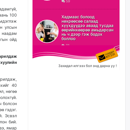
59
адамгүй,
ХЗДХ-ын сайд С.Амарсайхан:
Авлигаар авсан хөрөнгийг
аань 100
Хадмаас болоод
хурааж, нийгмийн сайн
эмдэглэж
нөхрөөсөө салаад
сайхны хөгжилд зориулах
хүүхдүүдээ аваад тусдаа
он улсын
бөгөөд үүнийг хэд хэдэн эрх
өөрийнхөөрөө амьдарсан
бүхий байгууллагаас санал авна
н наадам
нь ч дээр гэж бодох
боллоо
агын ойд
өчигдѳр
91
Шатахууныг олдож байгаа
арилдаж
газраас нь л авч байна. Үнэ
 хуулийн
тарифаас илүү хангамж дээр
Захидал илгээх бол энд дарна уу !
анхаарч байна
өчигдѳр
арилдаж,
өхийг 40
л, нөгөө
Ц.Будханд: Дүүгээ гараад
ирнэ гэж итгэж хүлээсээр
лохгүй.
долоон сарын хугацаа
ч болсон
өнгөрлөө
ө гэдэг.
өчигдѳр
й. Эсвэл
лон бий.
Барилгын салбарын 100
вэ, ямар