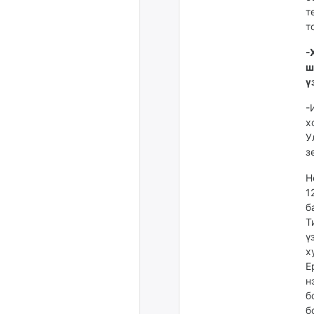
т
т
-
ш
ү
-
х
У
з
Н
1
б
Т
ү
х
Е
н
б
б