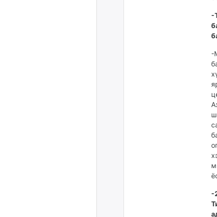
-
б
б
-
б
х
я
ц
А
ш
с
б
о
х
м
ё
-
Т
а