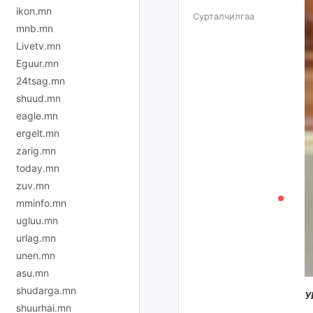
ikon.mn
Сурталчилгаа
mnb.mn
Livetv.mn
Eguur.mn
24tsag.mn
shuud.mn
eagle.mn
ergelt.mn
zarig.mn
today.mn
zuv.mn
mminfo.mn
ugluu.mn
urlag.mn
unen.mn
asu.mn
shudarga.mn
У
shuurhai.mn