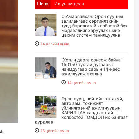
Шинэ
Их уншигдсан
С.Амарсайхан: Орон сууцны
залилангаас сэргийлэхийн
тулд барилгатай холбоотой бүх
мэдээллийг харуулах шинэ
цахим систем танилцуулна
14 цагийн өмнө
“Хотын дарга сонсож байна”
150150 тусгай дугаарыг
наймдугаар сарын 14-нөөс
ажиллуулж эхэлнэ
14 цагийн өмнө
Орон сууц, нийтийн аж ахуй,
авто зам, тохижилт
үйлчилгээний ажилтнуудын
ХАРИЛЦАА хандлагатай
холбоотой ГОМДОЛ их байгааг
дурдлаа
а.
16 цагийн өмнө