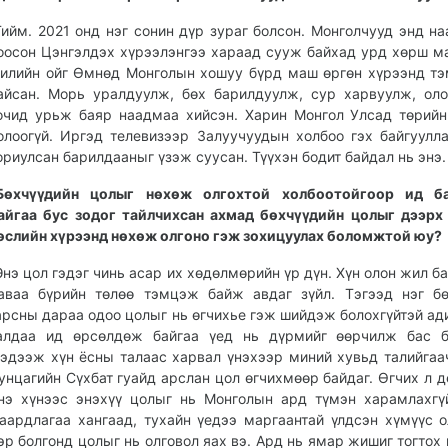
Тийм. 2021 онд нэг сонин дүр зураг болсон. Монголчууд энд на
оосон Цэнгэлдэх хүрээлэнгээ хараад сууж байхад урд хөрш м
илийн ойг Өмнөд Монголын хошуу бүрд маш өргөн хүрээнд т
айсан. Морь уралдуулж, бөх барилдуулж, сур харвуулж, ол
очид урьж баяр наадмаа хийсэн. Харин Монгол Улсад төрий
олоогүй. Иргэд телевизээр Залуучуудын холбоо гэх байгуулл
ориулсан барилдааныг үзэж суусан. Түүхэн бодит байдал нь энэ.
Бөхчүүдийн цолыг нөхөж олгохтой холбоотойгоор ид б
айгаа бус зодог тайлчихсан ахмад бөхчүүдийн цолыг дээрх
өслийн хүрээнд нөхөж олгоно гэж зохицуулах боломжтой юу?
Энэ цол гэдэг чинь асар их хөдөлмөрийн үр дүн. Хүн олон жил б
аваа бүрийн төлөө тэмцэж байж авдаг зүйл. Тэгээд нэг б
арсны дараа одоо цолыг нь өгчихье гэж шийдэж болохгүйтэй ади
алдаа ид өрсөлдөж байгаа үед нь дүрмийг өөрчилж бас бо
эдээж хүн ёсны талаас харвал үнэхээр миний хувьд талийгаа
унцагийн Сүхбат гуайд арслан цол өгчихмөөр байдаг. Өгчих л дө
нэ хүнээс энэхүү цолыг нь Монголын ард түмэн харамлахгү
аардлагаа хангаад, тухайн үедээ маргаантай үлдсэн хүмүүс о
эр болгонд цолыг нь олговол яах вэ. Ард нь ямар жишиг тогтох 