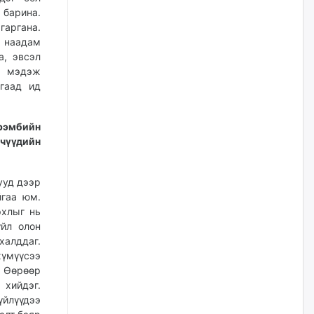
барина.
Цагдаагийн дэд хурандаа
гаргана.
Д.Будзаан: Хүүхдийн эсрэг
 наадам
бэлгийн хүчирхийлэл үйлдвэл
а, эвсэл
бүх насаар нь хорих ял
оногдуулах хуулийн
р мэдэж
зохицуулалттай
гаад ид
өчигдѳр
рэмбийн
“Аяллын газрын зураг”-ийн
чүүдийн
хэвлэмэл хувилбарыг Голомт
банкны салбараас үнэ
төлбөргүй авах боломжтой
ууд дээр
өчигдѳр
йгаа юм.
рхлыг нь
ЕБС-ийн захирлын үүргийг түр
үйл олон
орлон гүйцэтгэгч
халддаг.
манаачтайгаа бүлэглэн
эзэмшлийнх нь дансаар заал,
хүмүүсээ
зогсоолын төлбөр ₮121.5
. Өөрөөр
саяыг авчээ
 хийдэг.
өчигдѳр
йлүүдээ