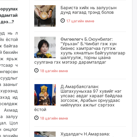
Бариста хийх нь залуусын
 оруулах
дунд яагаад трэнд болов
адамтай
17 цагийн өмнө
дээ...?
ууд нь л
Өмгөөлөгч Б.Оюунбилэг:
йх ёстой
"Урьхан" Б.Чинбат гэж хүн
ж байгаа
бизнес хамтрагчаа гүтгэж
й бөхийн
хууль хяналтын байгууллагаар
шалгуулж, торны цаана
гэж ярьж
суулгана гэх мэтээр дарамталдаг
утсаар ч
18 цагийн өмнө
нгөрсөн
суудлыг
в зааныг
Д.Амарбаясгалан:
хүрээнд
Шатахууныхаа 97 хувийг нэг
улсаас авдаг хараат байдлаа
гэхэд ид
зогсоож, Арабын орнуудаас
өрсөлдөж
нийлүүлэх ажлыг сэргээх
ёстой
. Ахмад
а залуу
18 цагийн өмнө
дал. Цол
н онцлог
Худалдагч Н.Амарзаяа:
р эрхийн