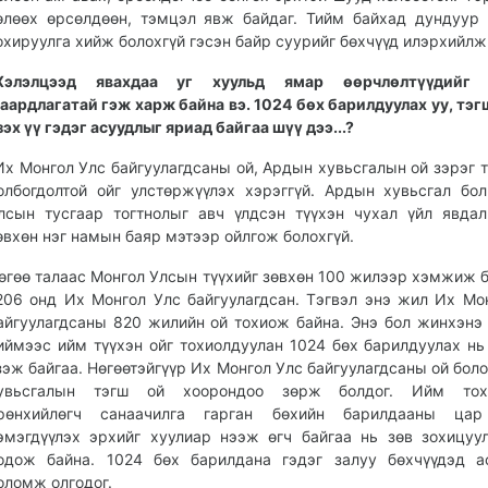
өлөөх өрсөлдөөн, тэмцэл явж байдаг. Тийм байхад дундуур
охируулга хийж болохгүй гэсэн байр суурийг бөхчүүд илэрхийлж
Хэлэлцээд явахдаа уг хуульд ямар өөрчлөлтүүдийг 
аардлагатай гэж харж байна вэ. 1024 бөх барилдуулах уу, тэг
зэх үү гэдэг асуудлыг яриад байгаа шүү дээ...?
Их Монгол Улс байгуулагдсаны ой, Ардын хувьсгалын ой зэрэг т
олбогдолтой ойг улстөржүүлэх хэрэггүй. Ардын хувьсгал бо
лсын тусгаар тогтнолыг авч үлдсэн түүхэн чухал үйл явдал
өвхөн нэг намын баяр мэтээр ойлгож болохгүй.
өгөө талаас Монгол Улсын түүхийг зөвхөн 100 жилээр хэмжиж б
206 онд Их Монгол Улс байгуулагдсан. Тэгвэл энэ жил Их Мо
айгуулагдсаны 820 жилийн ой тохиож байна. Энэ бол жинхэнэ 
иймээс ийм түүхэн ойг тохиолдуулан 1024 бөх барилдуулах нь
зэж байгаа. Нөгөөтэйгүүр Их Монгол Улс байгуулагдсаны ой бол
увьсгалын тэгш ой хоорондоо зөрж болдог. Ийм тох
рөнхийлөгч санаачилга гарган бөхийн барилдааны цар
эмэгдүүлэх эрхийг хуулиар нээж өгч байгаа нь зөв зохицуу
одож байна. 1024 бөх барилдана гэдэг залуу бөхчүүдэд а
оломж олгодог.