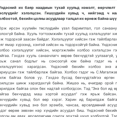
Үндэсний их баяр наадмын тухай хуульд нэмэлт, өөрчлөлт
өслүүдийг хэлэлцсэн. Гишүүдийн хувьд ч, нийгэмд ч на
олбоотой, бөхийн цолны асуудлаар талцал их өрнөж байна шүү 
Орж ирсэн хуулийн төслүүдийн үзэл баримтлал, гол санаан
олохгүй байна. Хууль тогтоомжийн тухай хуульд хэлэлцүүлэг хи
эж тодорхой заасан байдаг. Хэлэлцүүлэг хийсэн гэж тайлбарла
 яг ямар хүрээнд, хэнтэй хийсэн нь тодорхойгүй байна. Үндэсни
олбоо хэлэлцүүлэг хийсэн, мэргэжлийн холбоо хэлэлцсэн 
айгаа. Гэхдээ хууль санаачлагч өөрөө бөхчүүдтэй уулзаагүй, 
рьж санал бодлыг нь сонсоогүй юм байна гэдэг нь ө
элэлцүүлгээс харагдсан. Үндэсний бөхийн холбоо энэ а
ариуцсан гэж тайлбарлаж байгаа. Холбоо гэдэг нь С.Магалжа
элж байгаа болов уу. Гэхдээ бусад бөхчүүдтэйгээ өргөн 
рилцсан шинж харагдахгүй байна. Жишээ нь, өчигдөр орой 
арилдаж байгаа олон бөх надтай холбогдсон. Тэд “Энэ бол ид 
айгаа бөхчүүдэд маш хортой асуудал” гэж ярьж байсан
өхчүүдийн хувьд бол өөр хэрэг. Харин ид барилдаж байга
өхчүүдийн хувьд энэ бол эрэмбэ, чансаа, өрсөлдөөний асуу
эдэг өөрөө зөвхөн нэр хүндийн асуудал биш. Үндэсний бөхий
олсон ам авах, өрсөлдөгчөө сонгох эрхтэй шууд холбоотой. Тэ