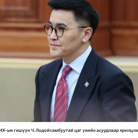
ИХ-ын гишүүн Ч.Лодойсамбуутай цаг үеийн асуудлаар ярилцла