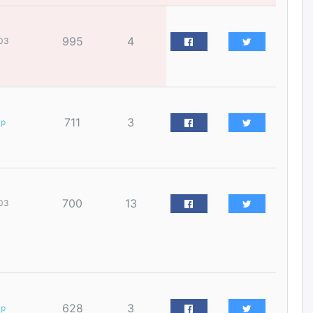
нийлүүлэх ажлыг сэргээх
ёстой
өчигдѳр
995
4
03
Худалдагч Н.Амарзаяа:
Дэлгүүрийн 32 хуудастай
өрийн дэвтэр долоо хоногт л
дүүрдэг
өчигдѳр
711
3
ар
АИ-92 шатахууны нийлүүлэлт
тасралтгүй үргэлжилж байна
өчигдѳр
700
13
03
I ангийн цахим бүртгэл энэ
сарын 17-ноос эхэлнэ
өчигдѳр
Үндсэн хууль зөрчсөн
628
3
ар
Х.Булгантуяа, үндэсний эв