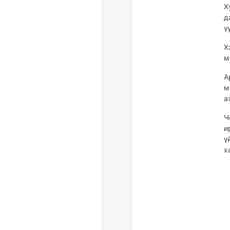
Х
д
ү
Х
м
А
м
а
Ч
и
ү
х