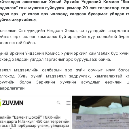
ийтлэлдээ ашигласныг Хүний Эрхийн Үндэсний Комисс “Би
эдээлэл” гэж мушгин гуйвуулж, улмаар 20 сая төгрөгөөр тор
эдэх эрх, үг хэлэх эрх чөлөөнд халдсан бусармаг үйлдэл 
уйгаа илэрхийлье.
онголын Сэтгүүлчдийн Нэгдсэн Эвлэл, сэтгүүлчдийн шаардлага
ийтлэх эрх чөлөөг хамгаалж буй иргэдийн дуу хоолойтой бүрэ
анал нэгтэй байна.
үний Эрхийн Үндэсний Комисс хүний эрхийг хамгаалах бус хүни
рхэнд халдсан үйлдэл гаргасныг эрс буруушааж байна.
эвлэл мэдээллийн салбарын эрх зүйн орчныг илүү болов
олгоход Хувь хүний мэдээлэл задруулах, хамгаалахтай хо
рүүгийн болон Зөрчлийн хуулийн асуудлыг өөрчлөн ш
аардлагатай.