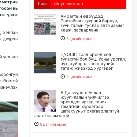
ометрик
Шинэ
Их уншигдсан
госон нь
гэж үзэж
Амралтын өдрүүдэд
Энхтайвны гүүрний баруун,
зүүн талын туслах авто замыг
хааж, засварлана
, хэвлэн
н дүүрэн
6 цагийн өмнө
ЦУОШГ: Голд ороод хөл
й үндсэн
тулахгүй бол буц. Усны урсгал,
нүх, хуйлрал гэнэт хүнийг
татаж живэхэд хүргэдэг
сронгуй
7 цагийн өмнө
лбоотой
инэчлэх
Б.Дашпүрэв: Аялал
жуулчлалын үйлчилгээ
эрхэлдэг иргэд таних
тэмдгийн хүрээгээр
шатахууныг хязгаарлалтгүй
авах боломжтой
9 цагийн өмнө