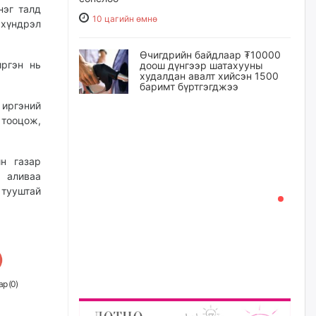
нэг талд
10 цагийн өмнө
 хүндрэл
Өчигдрийн байдлаар ₮10000
иргэн нь
доош дүнгээр шатахууны
худалдан авалт хийсэн 1500
баримт бүртгэгджээ
 иргэний
10 цагийн өмнө
 тооцож,
Шатахуун олголтыг 50,000
төгрөгөөр хязгаарласныг
н газар
нэмэгдүүлж 100,000 төгрөгт
хүргэхээр судалж байгаа
 аливаа
тууштай
10 цагийн өмнө
Ц.Сандаг-Очир: COP17 ба
COP31 хурлын уялдаа нь
Риогийн гурван конвенцын
нэгдсэн хэрэгжилтийг ахиулах
чухал алхам болно
р (
0
)
11 цагийн өмнө