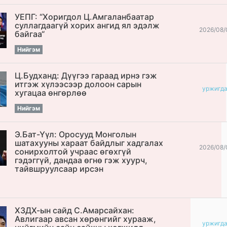
УЕПГ: “Хоригдол Ц.Амгаланбаатар
cуллагдаагүй хорих ангид ял эдэлж
2026/08/
байгаа“
Нийгэм
Ц.Будханд: Дүүгээ гараад ирнэ гэж
итгэж хүлээсээр долоон сарын
уржигд
хугацаа өнгөрлөө
Нийгэм
Э.Бат-Үүл: Оросууд Монголын
шатахууны хараат байдлыг хадгалах
2026/08/
сонирхолтой учраас өгөхгүй
гэдэггүй, дандаа өгнө гэж хуурч,
тайвшруулсаар ирсэн
ХЗДХ-ын сайд С.Амарсайхан:
Авлигаар авсан хөрөнгийг хурааж,
уржигд