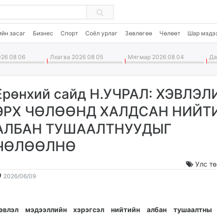
ийн засаг
Бизнес
Спорт
Соёл урлаг
Зөвлөгөө
Чөлөөт
Шар мэдэ
26 08 06
Лхагва 2026 08 05
Мягмар 2026 08 04
Дав
Ерөнхий сайд Н.УЧРАЛ: ХЭВЛЭ
ЭРХ ЧӨЛӨӨНД ХАЛДСАН НИЙТ
АЛБАН ТУШААЛТНУУДЫГ
ЧӨЛӨӨЛНӨ
Улс т
2026-
2026-
2026/06/09
06-
08-
09
07
14:35:57
22:44:26
эвлэл мэдээллийн хэрэгсэл нийтийн албан тушаалтны 