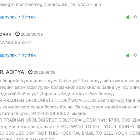
aisogiin munhtsetseg 75oni tuulai jiltei boovnii nuh
·
ариулах
Устгах
-
0
Зочин ·
2026/06/09
AWN80955877
·
ариулах
Устгах
-
0
DR. ADITYA ·
2026/06/09
а бөөрийг худалдахыг хүсч байна уу? Та санхүүгийн хямралын у
өөрийг зарж борлуулах боломжийг эрэлхийлж байна уу, юу хий
эдэхгүй байна уу? Дараа нь бидэнтэй холбоо бариад
R.PRADHAN.UROLOGIST.LT.COL@GMAIL.COM
хаягаар бид танд б
ь хэмжээгээр санал болгох болно. Яагаад гэвэл манай эмнэлэгт
утагдалд орж, 91424323800802. имэйл:
R.PRADHAN.UROLOGIST.LT.COL@GMAIL.COM
Yнэ: $780, 000 (До
уун, Наян мянган доллар) IF YOU WANT TO SELL YOUR KIDNEY $
80,000 USD CONTACT THIS HOSPITAL EMAIL TO SELL YOUR KIDN
ONEY NOW $ 780,000.00