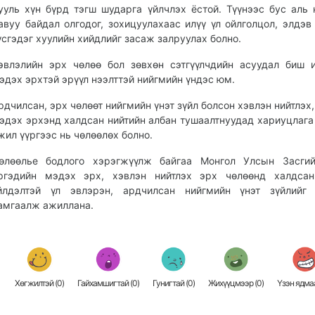
ууль хүн бүрд тэгш шударга үйлчлэх ёстой. Түүнээс бус аль 
авуу байдал олгодог, зохицуулахаас илүү үл ойлголцол, элдэв
үсгэдэг хуулийн хийдлийг засаж залруулах болно.
эвлэлийн эрх чөлөө бол зөвхөн сэтгүүлчдийн асуудал биш 
эдэх эрхтэй эрүүл нээлттэй нийгмийн үндэс юм.
рдчилсан, эрх чөлөөт нийгмийн үнэт зүйл болсон хэвлэн нийтлэх,
эдэх эрхэнд халдсан нийтийн албан тушаалтнуудад хариуцлага
жил үүргээс нь чөлөөлөх болно.
өлөөлье бодлого хэрэгжүүлж байгаа Монгол Улсын Засгий
ргэдийн мэдэх эрх, хэвлэн нийтлэх эрх чөлөөнд халдсан
йлдэлтэй үл эвлэрэн, ардчилсан нийгмийн үнэт зүйлийг 
амгаалж ажиллана.
Хөгжилтэй (
0
)
Гайхамшигтай (
0
)
Гунигтай (
0
)
Жихүүцмээр (
0
)
Үзэн ядмаа