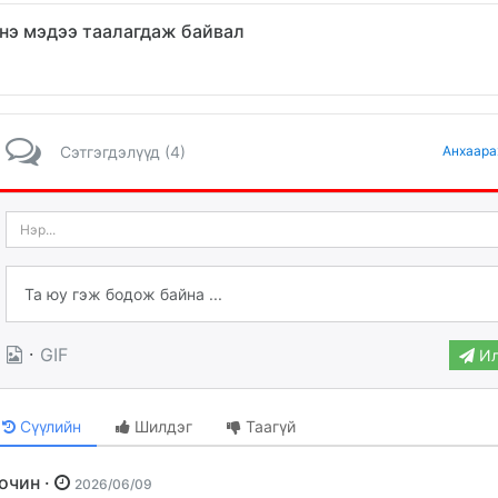
нэ мэдээ таалагдаж байвал
Сэтгэгдэлүүд (4)
Анхаара
·
GIF
Ил
Сүүлийн
Шилдэг
Таагүй
Зочин ·
2026/06/09