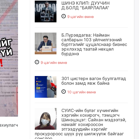
ШИНЭ КЛИП: ДУУЧИН
Д.БОЛД "БАЯРЛАЛАА"
9 цагийн өмнө
Б.Пүрэвдагва: Найман
салбарын 103 үйлчилгээний
бүртгэлийг цуцалснаар бизнес
эрхлэхэд таатай нөхцөл
бүрдэнэ
9 цагийн өмнө
301 цистерн вагон буулгалтад
болон замд явж байна
10 цагийн өмнө
СУИС-ийн бүлэг хүчингийн
хэргийн хохирогч, тэмцэгч
Шинэцэцэг: Сайхан мэдээтэй,
намайг хохироосон
ахиулагч
этгээдүүдийн хэргийг
прокуророос шүүх рүү шилжүүлж байгааг
сонслоо