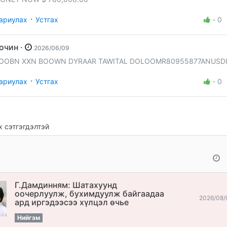
·
ариулах
Устгах
-
0
Зочин ·
2026/06/09
OOBN XXN BOOWN DYRAAR TAWITAL DOLOOMR80955877ANUSD
·
ариулах
Устгах
-
0
 сэтгэгдэлтэй
Г.Дамдинням: Шатахуунд
оочерлуулж, бухимдуулж байгаадаа
2026/08/
ард иргэдээсээ хүлцэл өчье
Нийгэм