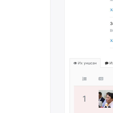
Х
B
Х
Их уншсан
Их
1