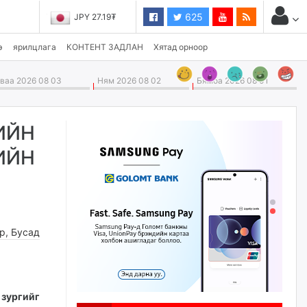
625
JPY 27.19₮
э
ярилцлага
КОНТЕНТ ЗАДЛАН
Хятад орноор
аа 2026 08 03
Ням 2026 08 02
Бямба 2026 08 01
ЛИЙН
ИЙН
өр
,
Бусад
зургийг