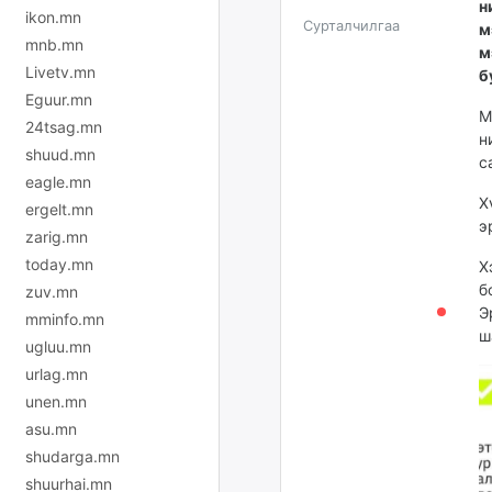
н
ikon.mn
Сурталчилгаа
м
mnb.mn
м
Livetv.mn
б
Eguur.mn
М
24tsag.mn
н
shuud.mn
с
eagle.mn
Х
ergelt.mn
э
zarig.mn
today.mn
Х
б
zuv.mn
Э
mminfo.mn
ш
ugluu.mn
urlag.mn
unen.mn
asu.mn
shudarga.mn
shuurhai.mn