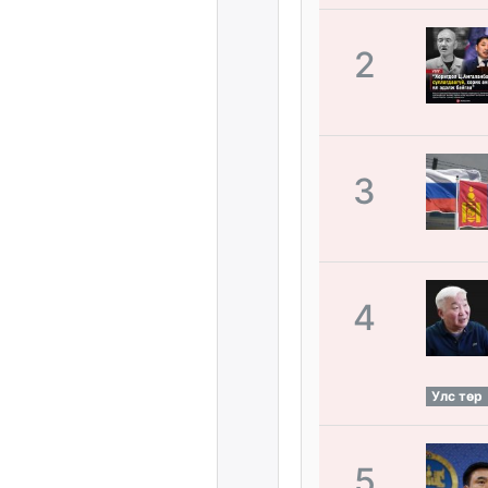
2
3
4
Улс төр
5