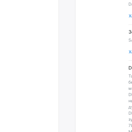
D
Х
S
Х
Т
б
м
D
н
д
D
з
7
M