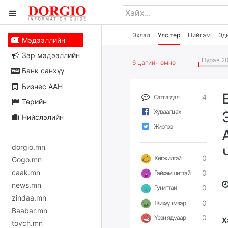
Эхлэл
Улс төр
Нийгэм
Эд
Мэдээллийн
Зар мэдээллийн
Пүрэв 20
6 цагийн өмнө
Банк санхүү
Бизнес ААН
4
Сэтгэгдэл
Төрийн
Хуваалцах
Нийслэлийн
Жиргээ
dorgio.mn
0
Хөгжилтэй
Gogo.mn
caak.mn
0
Гайхамшигтай
news.mn
0
Гунигтай
zindaa.mn
0
Жихүүцмээр
Baabar.mn
0
Үзэн ядмаар
Х
tovch.mn