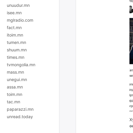
unuudur.mn
isee.mn
mglradio.com
fact.mn
itoim.mn
tumen.mn
shuum.mn
times.mn
tvmongolia.mn
mass.mn
unegui.mn
assa.mn
toim.mn
tac.mn
paparazzi.mn
unread.today
Х
ө