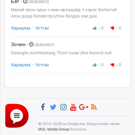
Бат ·
2026/06/12
Манай орон одоо ч мөн ирээдүйд ч хэрэг болохгүй
олон дээд боловсоролтон бэлдэх юм даа
·
Хариулах
Устгах
-
0
-
0
Зочин ·
2026/06/11
Daisogiin munhtsetseg 75oni tuulai jiltei boovnii nuh
·
Хариулах
Устгах
-
0
-
0
© 2013-2026 он Dorgio.mn, Мэдээллийн хөтөч
MGL Media Group
бүтээсэн.