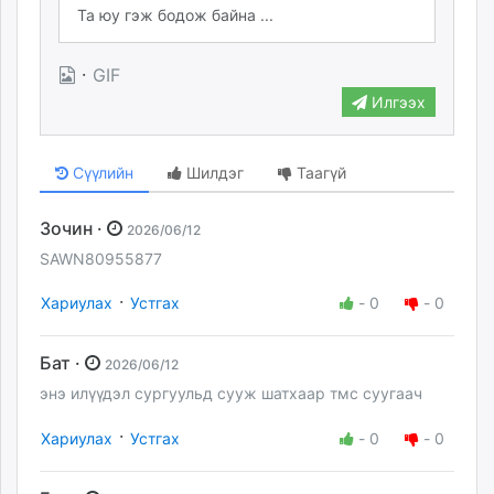
·
GIF
Илгээх
Сүүлийн
Шилдэг
Таагүй
Зочин ·
2026/06/12
SAWN80955877
·
Хариулах
Устгах
-
0
-
0
Бат ·
2026/06/12
энэ илүүдэл сургуульд сууж шатхаар тмс суугаач
·
Хариулах
Устгах
-
0
-
0