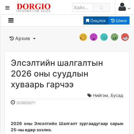
Онцлох
Шинэ
Мэдээллийн
Зар мэдээллийн
Архив
Банк санхүү
Бизнес ААН
Төрийн
Элсэлтийн шалгалтын
Нийслэлийн
2026 оны суудлын
хуваарь гарчээ
dorgio.mn
Gogo.mn
Нийгэм
,
Бусад
caak.mn
2026-
2026-
2026/06/11
news.mn
06-
08-
11
09
zindaa.mn
13:33:30
22:48:47
2026 оны Элсэлтийн Шалгалт зургаадугаар сарын
Baabar.mn
25-ны өдөр эхэлнэ.
tovch.mn