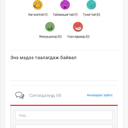
unuudur.mn
isee.mn
Хөгжилтэй (
1
)
Гайхамшигтай (
1
)
Гунигтай (
0
)
mglradio.com
fact.mn
itoim.mn
Жихүүцмээр (
0
)
Үзэн ядмаар (
0
)
tumen.mn
shuum.mn
times.mn
Энэ мэдээ таалагдаж байвал
tvmongolia.mn
mass.mn
unegui.mn
assa.mn
toim.mn
Сэтгэгдэлүүд (4)
Анхаарах зүйлс
tac.mn
paparazzi.mn
unread.today