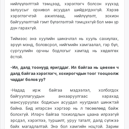
нийлүүлэлттэй тэмцээд, хэрэглэгч болсон хүүхэд
залуусыг орхивол асуудал шийдэгдэхгүй. Хэрэв
хэрэглэгчтэй ажиллаад, нийлүүлэлт, зохион
байгуулалттай гэмт бүлэглэлтэй тэмцэхгүй бол мөн үр
дүн гарахгүй.
Тиймээс энэ хуулийн шинэчлэл нь хууль сахиулах,
эрүүл мэнд, боловсрол, нийгмийн хамгаалал, гэр бүл,
сургуулийн орчны бодлогыг хамтад нь хөдөлгөх
ёстой.
-Ил, далд тоонууд яригддаг. Ил байгаа нь цөөхөн ч
далд байгаа хэрэглэгч, хохирогчдын тоог тооцоолж
чаддаг болов уу?
-Надад ирж байгаа мэдээлэл, холбогдох
байгууллагуудын анхааруулгаас харахад
мансууруулах бодисын асуудал нуугдмал шинжтэй
байна. Бид илэрсэн хэргээр нь л төсөөлөөд байж
болохгүй. Илэрч байгаа тохиолдлын цаана илрээгүй
эрсдэл, хэрэглээ, туршилт, уруу таталт, далд сүлжээ
байх магадлалтай. Энэ бол хамгийн ноцтой. Зарим