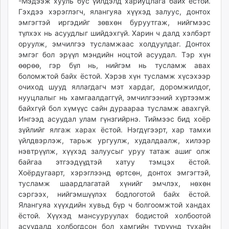
-Мэдээж хууль бус үйлдэлд хариуцлага байх ёстой.
Гэхдээ хэрэглэгч, ялангуяа хүүхэд залуус, донтох
эмгэгтэй иргэдийг зөвхөн буруутгаж, нийгмээс
түлхэх нь асуудлыг шийдэхгүй. Харин ч далд хэлбэрт
оруулж, эмчилгээ тусламжаас холдуулдаг. Донтох
эмгэг бол эрүүл мэндийн ноцтой асуудал. Тэр хүн
өөрөө, гэр бүл нь, нийгэм нь тусламж авах
боломжтой байх ёстой. Хэрэв хүн тусламж хүсэхээр
очиход шууд яллагдагч мэт хардаг, доромжилдог,
нууцлалыг нь хамгаалдаггүй, эмчилгээний хүртээмж
байхгүй бол хүмүүс сайн дураараа тусламж авахгүй.
Ингээд асуудал улам гүнзгийрнэ. Тиймээс бид хоёр
зүйлийг ялгаж харах ёстой. Нэгдүгээрт, хар тамхи
үйлдвэрлэж, тарьж ургуулж, худалдаалж, хилээр
нэвтрүүлж, хүүхэд залуусыг уруу татаж ашиг олж
байгаа этгээдүүдтэй хатуу тэмцэх ёстой.
Хоёрдугаарт, хэрэглээнд өртсөн, донтох эмгэгтэй,
тусламж шаардлагатай хүнийг эмчлэх, нөхөн
сэргээх, нийгэмшүүлэх бодлоготой байх ёстой.
Ялангуяа хүүхдийн хувьд бүр ч болгоомжтой хандах
ёстой. Хүүхэд мансууруулах бодистой холбоотой
асуудалд холбогдсон бол хамгийн түрүүнд тухайн