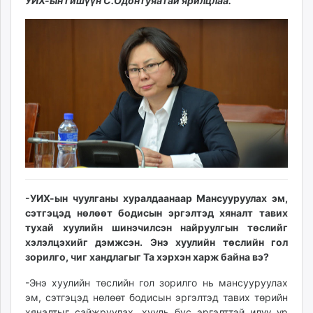
14:20:22
07:38:16
УИХ-ын гишүүн С.Одонтуяатай ярилцлаа.
ikon.mn
mnb.mn
Livetv.mn
Eguur.mn
24tsag.mn
shuud.mn
eagle.mn
ergelt.mn
zarig.mn
today.mn
zuv.mn
-УИХ-ын чуулганы хуралдаанаар Мансууруулах эм,
mminfo.mn
сэтгэцэд нөлөөт бодисын эргэлтэд хяналт тавих
ugluu.mn
тухай хуулийн шинэчилсэн найруулгын төслийг
urlag.mn
хэлэлцэхийг дэмжсэн. Энэ хуулийн төслийн гол
unen.mn
зорилго, чиг хандлагыг Та хэрхэн харж байна вэ?
asu.mn
-Энэ хуулийн төслийн гол зорилго нь мансууруулах
shudarga.mn
эм, сэтгэцэд нөлөөт бодисын эргэлтэд тавих төрийн
shuurhai.mn
хяналтыг сайжруулах, хууль бус эргэлттэй илүү үр