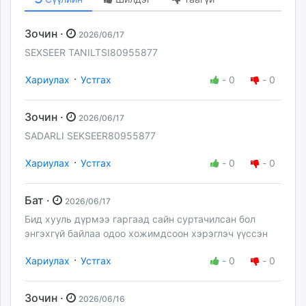
Зочин ·
2026/06/17
SEXSEER TANILTSI80955877
·
Хариулах
Устгах
-
0
-
0
Зочин ·
2026/06/17
SADARLI SEKSEER80955877
·
Хариулах
Устгах
-
0
-
0
Бат ·
2026/06/17
Бид хууль дүрмээ гаргаад сайн суртачилсан бол
энгэхгүй байлаа одоо хожимдсоон хэрэглэч үүссэн
·
Хариулах
Устгах
-
0
-
0
Зочин ·
2026/06/16