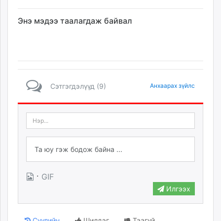
Энэ мэдээ таалагдаж байвал
Сэтгэгдэлүүд (9)
Анхаарах зүйлс
·
GIF
Илгээх
Сүүлийн
Шилдэг
Таагүй