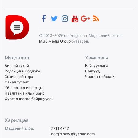
© 2013-2026 он Dorgio.mn, Мэдээллийн хөтөч
MGL Media Group
бүтээсэн.
Мэдээлэл
Хамтрагч
Бидний тухай
Байгууллага
Редакцийн бодлого
Сайтууд
Зохиогчийн эрх
Чөлөөт нийтлэгч
Санал хүсэлт
Үйлчилгээний нөхцөл
Нээлттэй ажлын байр
Сурталчилгаа байршуулах
Харилцаа
Мэдээний алба:
7711 4747
dorgio.news@yahoo.com