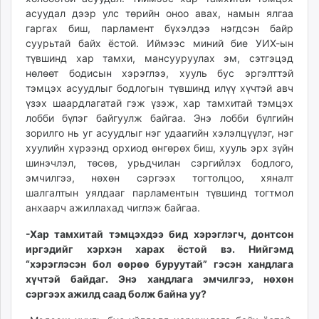
асуудал дээр улс төрийн оноо авах, намын ялгаа
гаргах биш, парламент бүхэлдээ нэгдсэн байр
суурьтай байх ёстой. Иймээс миний бие УИХ-ын
түвшинд хар тамхи, мансууруулах эм, сэтгэцэд
нөлөөт бодисын хэрэглээ, хууль бус эргэлттэй
тэмцэх асуудлыг бодлогын түвшинд илүү хүчтэй авч
үзэх шаардлагатай гэж үзэж, хар тамхитай тэмцэх
лобби бүлэг байгуулж байгаа. Энэ лобби бүлгийн
зорилго нь уг асуудлыг нэг удаагийн хэлэлцүүлэг, нэг
хуулийн хүрээнд орхиод өнгөрөх биш, хууль эрх зүйн
шинэчлэл, төсөв, урьдчилан сэргийлэх бодлого,
эмчилгээ, нөхөн сэргээх тогтолцоо, хяналт
шалгалтын уялдааг парламентын түвшинд тогтмол
анхаарч ажиллахад чиглэж байгаа.
-Хар тамхитай тэмцэхдээ бид хэрэглэгч, донтсон
иргэдийг хэрхэн харах ёстой вэ. Нийгэмд
“хэрэглэсэн бол өөрөө буруутай” гэсэн хандлага
хүчтэй байдаг. Энэ хандлага эмчилгээ, нөхөн
сэргээх ажилд саад болж байна уу?