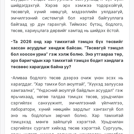
шийдэгдэхгүй. Хэрэв эрх хэмжээ тодорхойгүй,
төсөвгүй, хүний нөөцгүй, мэдээллийн уялдаагүй,
эмчилгээний системгүй бол нэртэй байгууллага
байгаад үр дүн гарахгүй. Тиймээс бүтэц, бодлого,
төсөв, хариуцлага дөрвийг хамтад нь шийдэх ёстой.
-Та 2026 онд хар тамхитай тэмцэх бүх төсвийг
хассан асуудлыг хөндөж байсан. “Төсөвгүй тэмцэл
бол хоосон уриа” гэж хэлж болно. Энэ утгаараа төр,
эрх баригчдын хар тамхитай тэмцэх бодит хандлага
төсвөөс харагдаж байна уу?
-Аливаа бодлого төсөв дээрээ очиж үнэн эсэх нь
харагддаг. “Хар тамхи бол аюултай”, “Хүүхэд залуусаа
хамгаална”, “Үндэсний аюулгүй байдлын асуудал” гэж
ярьчихаад, нөгөө талдаа тэмцэх төсөв, урьдчилан
сэргийлэх санхүүжилт, эмчилгээний үйлчилгээ,
лаборатори, хүний нөөцийн зардлыг хангахгүй бол
энэ нь бодлогын зөрчил болно. Хар тамхитай
тэмцэхэд мөнгө зайлшгүй хэрэгтэй. Урьдчилан
сэргийлэх сургалт хийхэд төсөв хэрэгтэй. Сургууль,