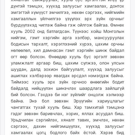
unuudur.mn
дүнтэй тэмцэх, хүүхэд залуусыг хамгаалах, донтох
эмгэгтэй хүмүүст эмчилгээ, нөхөн сэргээх, нийгмийн
isee.mn
хамгааллын үйлчилгээ үзүүлэх эрх зүйн орчныг
mglradio.com
бүрдүүлэхэд чиглэж байна гэж ойлгож байгаа. Өмнөх
fact.mn
хууль 2002 онд батлагдсан. Түүнээс хойш Монголын
itoim.mn
нийгэм, гэмт хэргийн арга хэлбэр, мансууруулах
tumen.mn
бодисын тархалт, хэрэглээний хүрээ, цахим орчны
нөлөөлөл, хил дамнасан гэмт хэргийн шинж байдал
shuum.mn
огт өөр болсон. Өнөөдөр хууль бус эргэлт зөвхөн
times.mn
уламжлалт аргаар биш, цахим сүлжээ, олон улсын
tvmongolia.mn
шуудан, далд зохион байгуулалт, хүүхэд залуусыг
mass.mn
ашиглах хэлбэрээр явагдах эрсдэл нэмэгдэж байна.
unegui.mn
Тиймээс хууль эрх зүйн орчноо өнөөгийн бодит
assa.mn
байдалд нийцүүлэн шинэчлэх шаардлага зайлшгүй
бий болсон. Гэхдээ би нэг зүйлийг онцолж хэлмээр
toim.mn
байна. Энэ бол зөвхөн Эрүүгийн хариуцлагыг
tac.mn
чангатгах тухай хууль биш. Хар тамхитай тэмцэнэ
paparazzi.mn
гэдэг зөвхөн баривчлах, хорих, яллах асуудал биш.
unread.today
Урьдчилан сэргийлэх, хяналт тавих, эмчлэх, нөхөн
сэргээх, дахин нийгэмшүүлэх, хүүхэд залуусыг
хамгаалах цогц бодлого байх ёстой. Хэрэв бид