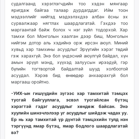
судалгаанд хэрэглэгчдийн тоо хэдэн мянгаар
яригдаж байгаа талаар дурдагддаг. Ийм тоон
мэдээллийг нийтэд мэдээлэхдээ албан ёсны эх
сурвалжаар нягтлах шаардлагатай. Гэхдээ тоо
маргаантай байж болох ч нэг зүйл тодорхой. Хар
тамхи бол Монголын хаалган дээр биш, Монголын
нийгэм дотор аль хэдийнэ орж ирсэн аюул. Миний
хувьд хар тамхины асуудлыг Эрүүгийн хэрэг төдий
гэж харахгүй. Энэ бол үндэсний аюулгүй байдал, хүн
амын эрүүл мэнд, хүүхэд залуусын ирээдүй, гэр
бүлийн тогтвортой байдалтай шууд холбоотой
асуудал. Хэрэв бид өнөөдөр анхаарахгүй бол
маргааш оройтно.
-УИХ-ын гишүүдийн зүгээс хар тамхитай тэмцэх
тусгай байгууллага, эсвэл тусгайлсан бүтэц
хэрэгтэй гэдэг асуудлыг хөндөж байсан. Энэ
хуулийн шинэчлэлээр уг асуудлыг шийдэж чадах уу.
Ер нь хар тамхитай үр дүнтэй тэмцэхийн тулд нэн
тэргүүнд ямар бүтэц, ямар бодлого шаардлагатай
вэ?