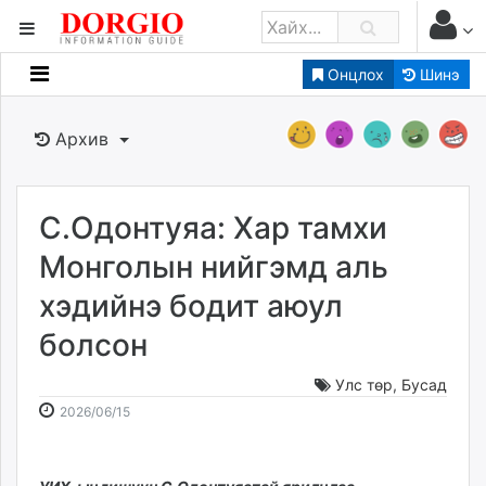
Онцлох
Шинэ
Мэдээллийн
Зар мэдээллийн
Архив
Банк санхүү
Бизнес ААН
Төрийн
С.Одонтуяа: Хар тамхи
Нийслэлийн
Монголын нийгэмд аль
хэдийнэ бодит аюул
dorgio.mn
болсон
Gogo.mn
caak.mn
Улс төр
,
Бусад
news.mn
2026-
2026-
2026/06/15
zindaa.mn
06-
08-
Baabar.mn
15
09
tovch.mn