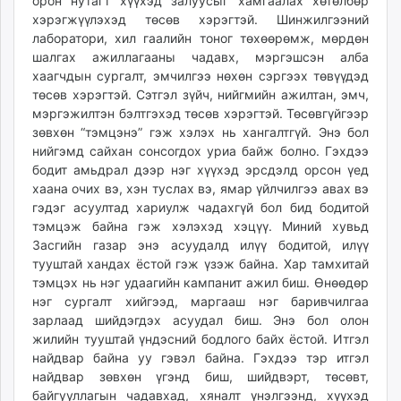
орон нутагт хүүхэд залуусыг хамгаалах хөтөлбөр
хэрэгжүүлэхэд төсөв хэрэгтэй. Шинжилгээний
лаборатори, хил гаалийн тоног төхөөрөмж, мөрдөн
шалгах ажиллагааны чадавх, мэргэшсэн алба
хаагчдын сургалт, эмчилгээ нөхөн сэргээх төвүүдэд
төсөв хэрэгтэй. Сэтгэл зүйч, нийгмийн ажилтан, эмч,
мэргэжилтэн бэлтгэхэд төсөв хэрэгтэй. Төсөвгүйгээр
зөвхөн “тэмцэнэ” гэж хэлэх нь хангалтгүй. Энэ бол
нийгэмд сайхан сонсогдох уриа байж болно. Гэхдээ
бодит амьдрал дээр нэг хүүхэд эрсдэлд орсон үед
хаана очих вэ, хэн туслах вэ, ямар үйлчилгээ авах вэ
гэдэг асуултад хариулж чадахгүй бол бид бодитой
тэмцэж байна гэж хэлэхэд хэцүү. Миний хувьд
Засгийн газар энэ асуудалд илүү бодитой, илүү
тууштай хандах ёстой гэж үзэж байна. Хар тамхитай
тэмцэх нь нэг удаагийн кампанит ажил биш. Өнөөдөр
нэг сургалт хийгээд, маргааш нэг баривчилгаа
зарлаад шийдэгдэх асуудал биш. Энэ бол олон
жилийн тууштай үндэсний бодлого байх ёстой. Итгэл
найдвар байна уу гэвэл байна. Гэхдээ тэр итгэл
найдвар зөвхөн үгэнд биш, шийдвэрт, төсөвт,
байгууллагын чадавхад, хяналт үнэлгээнд, хүүхэд