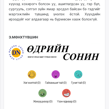
хүүхэд хохирогч болсон уу, ашиглагдсан уу, гэр бүл,
сургууль, сэтгэл зүйн ямар эрсдэл байсан бэ гэдгийг
мэргэжлийн түвшинд үнэлэх ёстой. Хүүхдийн
ирээдүйг нэг алдаагаар нь бүрмөсөн хааж болохгүй.
Э.МӨНХТҮВШИН
Хөгжилтэй (
0
)
Гайхамшигтай (
0
)
Гунигтай (
0
)
Жихүүцмээр (
0
)
Үзэн ядмаар (
0
)