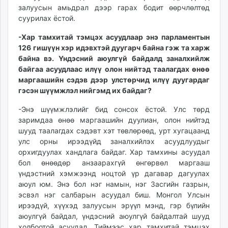
залуусын амьдрал дээр гарах бодит өөрчлөлтөд
суурилах ёстой.
-Хар тамхитай тэмцэх асуудлаар энэ парламентын
126 гишүүн хэр идэвхтэй дуугарч байна гэж та харж
байна вэ. Үндэсний аюулгүй байдалд заналхийлж
байгаа асуудлаас илүү олон нийтэд таалагдах өнөө
маргаашийн сэдэв дээр улстөрчид илүү дуугардаг
гэсэн шүүмжлэл нийгэмд их байдаг?
-Энэ шүүмжлэлийг бид сонсох ёстой. Улс төрд
заримдаа өнөө маргаашийн дуулиан, олон нийтэд
шууд таалагдах сэдэвт хэт төвлөрөөд, урт хугацаанд
улс орны ирээдүйд заналхийлэх асуудлуудыг
орхигдуулах хандлага байдаг. Хар тамхины асуудал
бол өнөөдөр анзаарахгүй өнгөрвөл маргааш
үндэстний хэмжээнд ноцтой үр дагавар дагуулах
аюул юм. Энэ бол нэг намын, нэг Засгийн газрын,
эсвэл нэг салбарын асуудал биш. Монгол Улсын
ирээдүй, хүүхэд залуусын эрүүл мэнд, гэр бүлийн
аюулгүй байдал, үндэсний аюулгүй байдалтай шууд
холбоотой асуудал. Тиймээс хар тамхитай тэмцэх