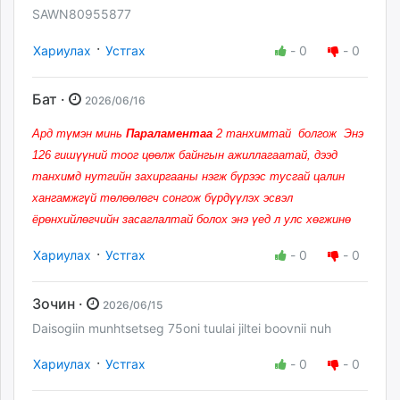
SAWN80955877
·
Хариулах
Устгах
-
0
-
0
Бат ·
2026/06/16
Ард түмэн минь
Параламентаа
2 танхимтай болгож Энэ
126 гишүүний тоог цөөлж байнгын ажиллагаатай, дээд
танхимд нутгийн захиргааны нэгж бүрээс тусгай цалин
хангамжгүй төлөөлөгч сонгож бүрдүүлэх эсвэл
ёрөнхийлөгчийн засаглалтай болох энэ үед л улс хөгжинө
·
Хариулах
Устгах
-
0
-
0
Зочин ·
2026/06/15
Daisogiin munhtsetseg 75oni tuulai jiltei boovnii nuh
·
Хариулах
Устгах
-
0
-
0