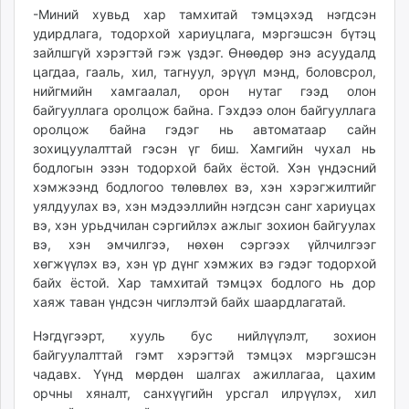
-Миний хувьд хар тамхитай тэмцэхэд нэгдсэн
удирдлага, тодорхой хариуцлага, мэргэшсэн бүтэц
зайлшгүй хэрэгтэй гэж үздэг. Өнөөдөр энэ асуудалд
цагдаа, гааль, хил, тагнуул, эрүүл мэнд, боловсрол,
нийгмийн хамгаалал, орон нутаг гээд олон
байгууллага оролцож байна. Гэхдээ олон байгууллага
оролцож байна гэдэг нь автоматаар сайн
зохицуулалттай гэсэн үг биш. Хамгийн чухал нь
бодлогын эзэн тодорхой байх ёстой. Хэн үндэсний
хэмжээнд бодлогоо төлөвлөх вэ, хэн хэрэгжилтийг
уялдуулах вэ, хэн мэдээллийн нэгдсэн санг хариуцах
вэ, хэн урьдчилан сэргийлэх ажлыг зохион байгуулах
вэ, хэн эмчилгээ, нөхөн сэргээх үйлчилгээг
хөгжүүлэх вэ, хэн үр дүнг хэмжих вэ гэдэг тодорхой
байх ёстой. Хар тамхитай тэмцэх бодлого нь дор
хаяж таван үндсэн чиглэлтэй байх шаардлагатай.
Нэгдүгээрт, хууль бус нийлүүлэлт, зохион
байгуулалттай гэмт хэрэгтэй тэмцэх мэргэшсэн
чадавх. Үүнд мөрдөн шалгах ажиллагаа, цахим
орчны хяналт, санхүүгийн урсгал илрүүлэх, хил