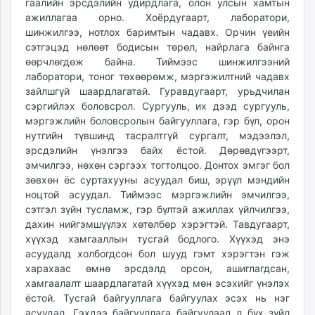
гаалийн эрсдэлийн удирдлага, олон улсын хамтын
ажиллагаа орно. Хоёрдугаарт, лаборатори,
шинжилгээ, нотлох баримтын чадавх. Орчин үеийн
сэтгэцэд нөлөөт бодисын төрөл, найрлага байнга
өөрчлөгдөж байна. Тиймээс шинжилгээний
лаборатори, тоног төхөөрөмж, мэргэжилтний чадавх
зайлшгүй шаардлагатай. Гуравдугаарт, урьдчилан
сэргийлэх боловсрол. Сургууль, их дээд сургууль,
мэргэжлийн боловсролын байгууллага, гэр бүл, орон
нутгийн түвшинд тасралтгүй сургалт, мэдээлэл,
эрсдэлийн үнэлгээ байх ёстой. Дөрөвдүгээрт,
эмчилгээ, нөхөн сэргээх тогтолцоо. Донтох эмгэг бол
зөвхөн ёс суртахууны асуудал биш, эрүүл мэндийн
ноцтой асуудал. Тиймээс мэргэжлийн эмчилгээ,
сэтгэл зүйн тусламж, гэр бүлтэй ажиллах үйлчилгээ,
дахин нийгэмшүүлэх хөтөлбөр хэрэгтэй. Тавдугаарт,
хүүхэд хамгааллын тусгай бодлого. Хүүхэд энэ
асуудалд холбогдсон бол шууд гэмт хэрэгтэн гэж
харахаас өмнө эрсдэлд орсон, ашиглагдсан,
хамгаалалт шаардлагатай хүүхэд мөн эсэхийг үнэлэх
ёстой. Тусгай байгууллага байгуулах эсэх нь нэг
асуудал. Гэхдээ байгууллага байгуулаад л бүх зүйл