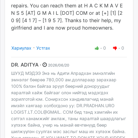
repairs. You can reach them at H A C K M A V E
N S 5 [AT] G M A I L [DOT] COM or at [+] [1] [2
0 9] [4 1 7] – [1 9 5 7]. Thanks to their help, my
girlfriend and I are now proud homeowners.
·
Хариулах
Устгах
-
0
-
0
DR. ADITYA ·
2026/06/20
ШУУД МЭДЭЭ Энэ нь Адити Апрадхан эмнэлгийн
эмнэлэг бөөрөө 780,000 ам.доллараар зарахаар
100% бэлэн байгаа эрүүл бөөрний доноруудыг
яаралтай хайж байгааг олон нийтэд мэдэгдэх
зорилготой юм. Сонирхсон хандивлагчид манай
имэйл хаягаар холбогдоно уу: DR.PRADHAN.URO
LOGIST.LT.COL@GMAIL. COM бид танд хамгийн их
сэтгэл ханамжийг амлаж, таны яаралтай шаардлагыг
хүлээж байна, учир нь манай өвчтөнүүд бөөр
шилжүүлэн суулгах мэс заслыг маш их хүлээж байна.
Хүнд этгэсэн. IF YOU WANT TO DONATE YOUR KIDDEY