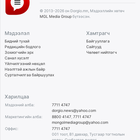
© 2013-2026 он Dorgio.mn, Мэдээллийн хөтөч
MGL Media Group
бүтээсэн.
Мэдээлэл
Хамтрагч
Бидний тухай
Байгууллага
Редакцийн бодлого
Сайтууд
Зохиогчийн эрх
Чөлөөт нийтлэгч
Санал хүсэлт
Үйлчилгээний нөхцөл
Нээлттэй ажлын байр
Сурталчилгаа байршуулах
Харилцаа
Мэдээний алба:
7711 4747
dorgio.news@yahoo.com
Маркетингийн алба:
8800 4147
,
7711 4747
mongolmediagroup@yahoo.com
Оффис:
7711 4747
001 тоот, B1 давхар, Тусгаар тогтнолын
ордон, Сүхбаатар дүүрэг