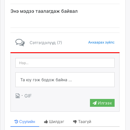
Энэ мэдээ таалагдаж байвал
Сэтгэгдэлүүд (7)
Анхаарах зүйлс
·
GIF
Илгээх
Сүүлийн
Шилдэг
Таагүй