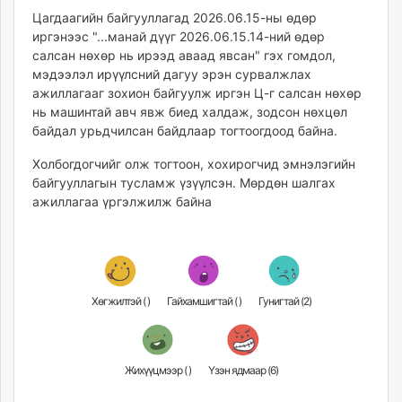
unuudur.mn
Цагдаагийн байгууллагад 2026.06.15-ны өдөр
иргэнээс "...манай дүүг 2026.06.15.14-ний өдөр
isee.mn
салсан нөхөр нь ирээд аваад явсан" гэх гомдол,
mglradio.com
мэдээлэл ирүүлсний дагуу эрэн сурвалжлах
fact.mn
ажиллагааг зохион байгуулж иргэн Ц-г салсан нөхөр
itoim.mn
нь машинтай авч явж биед халдаж, зодсон нөхцөл
tumen.mn
байдал урьдчилсан байдлаар тогтоогдоод байна.
shuum.mn
Холбогдогчийг олж тогтоон, хохирогчид эмнэлэгийн
times.mn
байгууллагын тусламж үзүүлсэн. Мөрдөн шалгах
tvmongolia.mn
ажиллагаа үргэлжилж байна
mass.mn
unegui.mn
assa.mn
toim.mn
Хөгжилтэй (
)
Гайхамшигтай (
)
Гунигтай (
2
)
tac.mn
paparazzi.mn
unread.today
Жихүүцмээр (
)
Үзэн ядмаар (
6
)