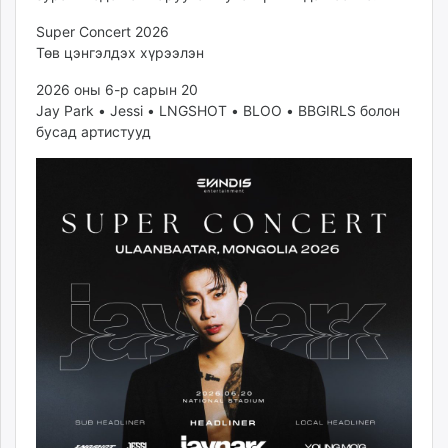
Super Concert 2026
Төв цэнгэлдэх хүрээлэн
2026 оны 6-р сарын 20
Jay Park • Jessi • LNGSHOT • BLOO • BBGIRLS болон
бусад артистууд