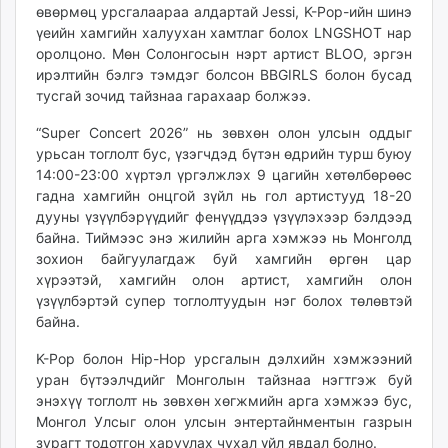
өвөрмөц урсгалаараа алдартай Jessi, K-Pop-ийн шинэ
unuudur.mn
үеийн хамгийн халуухан хамтлаг болох LNGSHOT нар
isee.mn
оролцоно. Мөн Солонгосын нэрт артист BLOO, эргэн
mglradio.com
ирэлтийн бэлгэ тэмдэг болсон BBGIRLS болон бусад
fact.mn
тусгай зочид тайзнаа гарахаар болжээ.
itoim.mn
“Super Concert 2026” нь зөвхөн олон улсын оддыг
tumen.mn
урьсан тоглолт бус, үзэгчдэд бүтэн өдрийн турш буюу
shuum.mn
14:00-23:00 хүртэл үргэлжлэх 9 цагийн хөтөлбөрөөс
times.mn
гадна хамгийн онцгой зүйл нь гол артистууд 18-20
дууны үзүүлбэрүүдийг фенүүддээ үзүүлэхээр бэлдээд
tvmongolia.mn
байна. Тиймээс энэ жилийн арга хэмжээ нь Монголд
mass.mn
зохион байгуулагдаж буй хамгийн өргөн цар
unegui.mn
хүрээтэй, хамгийн олон артист, хамгийн олон
assa.mn
үзүүлбэртэй супер тоглолтуудын нэг болох төлөвтэй
toim.mn
байна.
tac.mn
K-Pop болон Hip-Hop урсгалын дэлхийн хэмжээний
paparazzi.mn
уран бүтээлчдийг Монголын тайзнаа нэгтгэж буй
unread.today
энэхүү тоглолт нь зөвхөн хөгжмийн арга хэмжээ бус,
Монгол Улсыг олон улсын энтертайнментын газрын
зурагт тодотгон харуулах чухал үйл явдал болно.