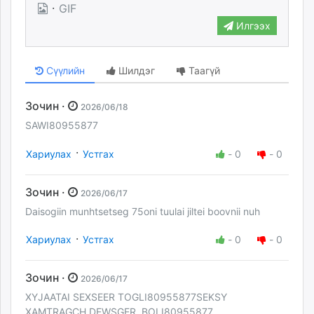
·
GIF
Илгээх
Сүүлийн
Шилдэг
Таагүй
Зочин ·
2026/06/18
SAWI80955877
·
Хариулах
Устгах
-
0
-
0
Зочин ·
2026/06/17
Daisogiin munhtsetseg 75oni tuulai jiltei boovnii nuh
·
Хариулах
Устгах
-
0
-
0
Зочин ·
2026/06/17
XYJAATAI SEXSEER TOGLI80955877SEKSY
XAMTRAGCH DEWSGER BOLI80955877