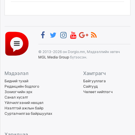
© 2013-2026 он Dorgio.mn, Мэдээллийн хөтөч
MGL Media Group
бүтээсэн.
Мэдээлэл
Хамтрагч
Бидний тухай
Байгууллага
Редакцийн бодлого
Сайтууд
Зохиогчийн эрх
Чөлөөт нийтлэгч
Санал хүсэлт
Үйлчилгээний нөхцөл
Нээлттэй ажлын байр
Сурталчилгаа байршуулах
Харилцаа