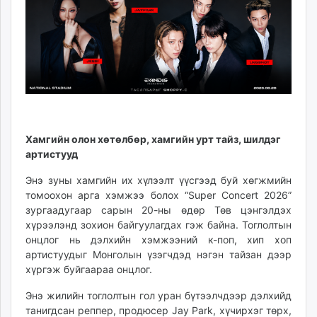
ikon.mn
mnb.mn
Livetv.mn
Eguur.mn
24tsag.mn
shuud.mn
eagle.mn
ergelt.mn
Хамгийн олон хөтөлбөр, хамгийн урт тайз, шилдэг
zarig.mn
артистууд
today.mn
Энэ зуны хамгийн их хүлээлт үүсгээд буй хөгжмийн
zuv.mn
томоохон арга хэмжээ болох “Super Concert 2026”
mminfo.mn
зургаадугаар сарын 20-ны өдөр Төв цэнгэлдэх
ugluu.mn
хүрээлэнд зохион байгуулагдах гэж байна. Тоглолтын
онцлог нь дэлхийн хэмжээний к-поп, хип хоп
urlag.mn
артистуудыг Монголын үзэгчдэд нэгэн тайзан дээр
unen.mn
хүргэж буйгаараа онцлог.
asu.mn
shudarga.mn
Энэ жилийн тоглолтын гол уран бүтээлчдээр дэлхийд
танигдсан реппер, продюсер Jay Park, хүчирхэг төрх,
shuurhai.mn