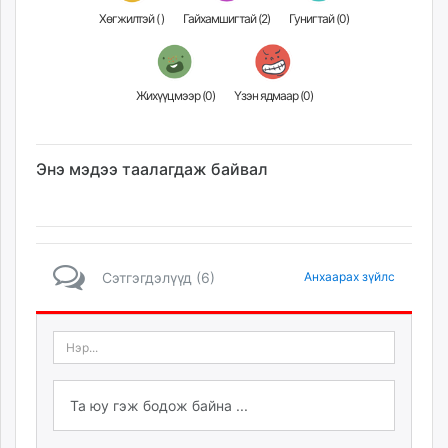
Хөгжилтэй (
)
Гайхамшигтай (
2
)
Гунигтай (
0
)
Жихүүцмээр (
0
)
Үзэн ядмаар (
0
)
Энэ мэдээ таалагдаж байвал
Сэтгэгдэлүүд (6)
Анхаарах зүйлс