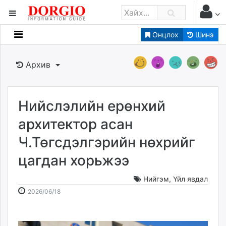
Онцлох
Шинэ
Мэдээллийн
Зар мэдээллийн
Архив
Банк санхүү
Бизнес ААН
Төрийн
Нийслэлийн ерөнхий
Нийслэлийн
архитектор асан
Ч.Төгсдэлгэрийн нөхрийг
dorgio.mn
цагдан хорьжээ
Gogo.mn
caak.mn
Нийгэм
,
Үйл явдал
news.mn
2026-
2026-
2026/06/18
zindaa.mn
06-
08-
Baabar.mn
18
07
tovch.mn