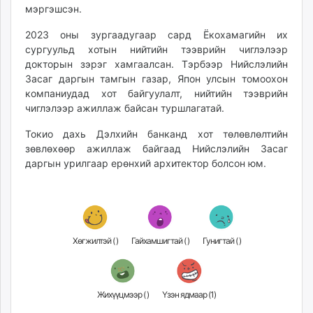
мэргэшсэн.
unuudur.mn
isee.mn
2023 оны зургаадугаар сард Ёкохамагийн их
mglradio.com
сургуульд хотын нийтийн тээврийн чиглэлээр
докторын зэрэг хамгаалсан. Тэрбээр Нийслэлийн
fact.mn
Засаг даргын тамгын газар, Япон улсын томоохон
itoim.mn
компаниудад хот байгуулалт, нийтийн тээврийн
tumen.mn
чиглэлээр ажиллаж байсан туршлагатай.
shuum.mn
Токио дахь Дэлхийн банканд хот төлөвлөлтийн
times.mn
зөвлөхөөр ажиллаж байгаад Нийслэлийн Засаг
tvmongolia.mn
даргын урилгаар ерөнхий архитектор болсон юм.
mass.mn
unegui.mn
assa.mn
toim.mn
tac.mn
Хөгжилтэй (
)
Гайхамшигтай (
)
Гунигтай (
)
paparazzi.mn
unread.today
Жихүүцмээр (
)
Үзэн ядмаар (
1
)