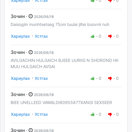
Хариулах
Устгах
-
0
-
0
Зочин ·
2026/06/18
Daisogiin munhtsetseg 75oni tuulai jiltei boovnii nuh
·
Хариулах
Устгах
-
0
-
0
Зочин ·
2026/06/18
AVILGACHIN HULGAICH BJEEE UURIIG N SHOROND HII
MUU HULGAICH AVGAI
·
Хариулах
Устгах
-
0
-
0
Зочин ·
2026/06/18
BIEE UNELLEED VAWALDI80955877XANGI SEXSEER
·
Хариулах
Устгах
-
0
-
0
Зочин ·
2026/06/18