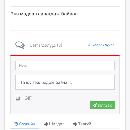
Энэ мэдээ таалагдаж байвал
Сэтгэгдэлүүд (8)
Анхаарах зүйлс
·
GIF
Илгээх
Сүүлийн
Шилдэг
Таагүй