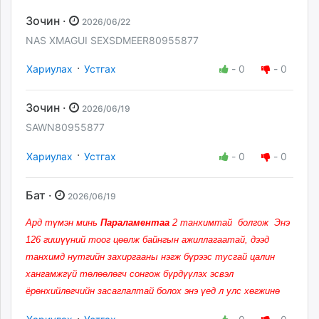
Зочин ·
2026/06/22
NAS XMAGUI SEXSDMEER80955877
·
Хариулах
Устгах
-
0
-
0
Зочин ·
2026/06/19
SAWN80955877
·
Хариулах
Устгах
-
0
-
0
Бат ·
2026/06/19
Ард түмэн минь
Параламентаа
2 танхимтай болгож Энэ
126 гишүүний тоог цөөлж байнгын ажиллагаатай, дээд
танхимд нутгийн захиргааны нэгж бүрээс тусгай цалин
хангамжгүй төлөөлөгч сонгож бүрдүүлэх эсвэл
ёрөнхийлөгчийн засаглалтай болох энэ үед л улс хөгжинө
·