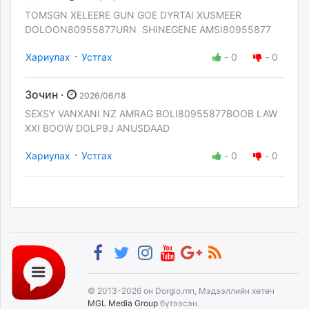
TOMSGN XELEERE GUN GOE DYRTAI XUSMEER
DOLOON80955877URN SHINEGENE AMSI80955877
·
Хариулах
Устгах
-
0
-
0
Зочин ·
2026/06/18
SEXSY VANXANI NZ AMRAG BOLI80955877BOOB LAW
XXI BOOW DOLP9J ANUSDAAD
·
Хариулах
Устгах
-
0
-
0
© 2013-2026 он Dorgio.mn, Мэдээллийн хөтөч
MGL Media Group
бүтээсэн.