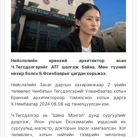
14:57:42
19:14:14
ikon.mn
mnb.mn
Livetv.mn
Eguur.mn
24tsag.mn
shuud.mn
eagle.mn
ergelt.mn
Нийслэлийн ерөнхий архитектор асан
zarig.mn
Ч.Төгсдэлгэрийг АТГ шалгаж байна. Мөн түүний
нөхөр болох Б.Өсөхбаярыг цагдан хорьжээ.
today.mn
zuv.mn
Нийслэлийн Засаг даргын захирамжаар Z үеийн
mminfo.mn
төлөөлөл Чинбатын Төгсдэлгэрийг Улаанбаатар хотын
ugluu.mn
Ерөнхий архитектороор томилсноо хотын дарга
Х.Нямбаатар 2024.08.08-нд танилцуулсан юм.
urlag.mn
unen.mn
Ч.Төгсдэлгэр нь “Шинэ Монгол” дунд сургуулийг
asu.mn
дүүргэж, Япон улсын Ёкохамагийн үндэсний их
shudarga.mn
сургуульд магистр, докторын зэрэг хамгаалсан. Хот
төлөвлөгч, хотын нийтийн тээврийн чиглэлээр
shuurhai.mn