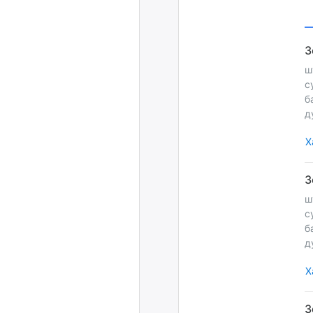
ш
с
б
д
Х
ш
с
б
д
Х