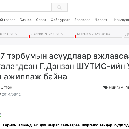
ийн засаг
Бизнес
Спорт
Соёл урлаг
Зөвлөгөө
Чөлөөт
Шар мэдэ
026 08 06
Лхагва 2026 08 05
Мягмар 2026 08 04
Да
17 тэрбумын асуудлаар ажлааса
халагдсан Г.Дэнзэн ШУТИС-ийн 
д ажиллаж байна
.Отгон
Нийгэм
,
Ү
2014-
2026-
2014/08/12
08-
08-
12
07
16:49:19
05:26:16
өрийн албанд ах дүү амраг саднаараа шургалж тендер будилуу