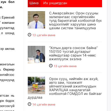
 хүн бол
Шинэ
Их уншигдсан
юм.
С.Амарсайхан: Орон сууцны
залилангаас сэргийлэхийн
х Ерөнхий
тулд барилгатай холбоотой бүх
” компани
мэдээллийг харуулах шинэ
цахим систем танилцуулна
руулалтад
 л олонд
13 цагийн өмнө
“Хотын дарга сонсож байна”
ээр ажлаа
150150 тусгай дугаарыг
наймдугаар сарын 14-нөөс
ажиллуулж эхэлнэ
 монголын
13 цагийн өмнө
. Өөрөөр
энтийгээс
Орон сууц, нийтийн аж ахуй,
лдэхүүнд
авто зам, тохижилт
үйлчилгээний ажилтнуудын
ХАРИЛЦАА хандлагатай
холбоотой ГОМДОЛ их байгааг
агтсан нь
дурдлаа
цон бодох
14 цагийн өмнө
зогсохгүй