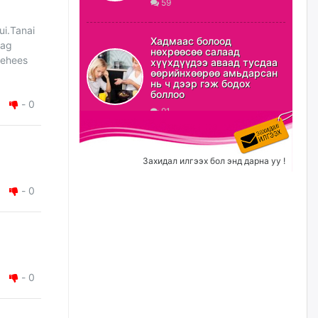
59
ХЗДХ-ын сайд С.Амарсайхан:
ui.Tanai
Авлигаар авсан хөрөнгийг
Хадмаас болоод
yag
хурааж, нийгмийн сайн
нөхрөөсөө салаад
сайхны хөгжилд зориулах
rehees
хүүхдүүдээ аваад тусдаа
бөгөөд үүнийг хэд хэдэн эрх
өөрийнхөөрөө амьдарсан
бүхий байгууллагаас санал авна
нь ч дээр гэж бодох
боллоо
өчигдѳр
-
0
91
Шатахууныг олдож байгаа
газраас нь л авч байна. Үнэ
тарифаас илүү хангамж дээр
Захидал илгээх бол энд дарна уу !
анхаарч байна
өчигдѳр
-
0
Ц.Будханд: Дүүгээ гараад
ирнэ гэж итгэж хүлээсээр
долоон сарын хугацаа
өнгөрлөө
өчигдѳр
-
0
Барилгын салбарын 100