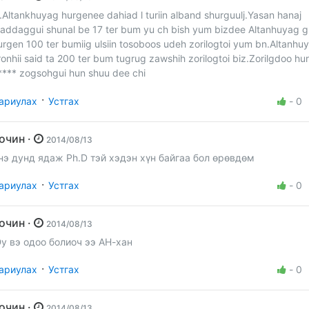
.Altankhuyag hurgenee dahiad l turiin alband shurguulj.Yasan hanaj
saddaggui shunal be 17 ter bum yu ch bish yum bizdee Altanhuyag g
urgen 100 ter bumiig ulsiin tosoboos udeh zorilogtoi yum bn.Altanhu
ronhii said ta 200 ter bum tugrug zawshih zorilogtoi biz.Zorilgdoo hu
**** zogsohgui hun shuu dee chi
·
ариулах
Устгах
-
0
Зочин ·
2014/08/13
нэ дунд ядаж Ph.D тэй хэдэн хүн байгаа бол өрөвдөм
·
ариулах
Устгах
-
0
Зочин ·
2014/08/13
у вэ одоо болиоч ээ АН-хан
·
ариулах
Устгах
-
0
Зочин ·
2014/08/13