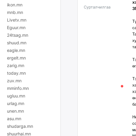
х
ikon.mn
Сурталчилгаа
З
mnb.mn
Livetv.mn
Т
Eguur.mn
с
Т
24tsag.mn
х
shuud.mn
т
eagle.mn
ergelt.mn
Т
zarig.mn
ө
today.mn
Т
zuv.mn
х
mminfo.mn
х
ugluu.mn
ө
urlag.mn
б
unen.mn
Н
asu.mn
с
shudarga.mn
м
shuurhai.mn