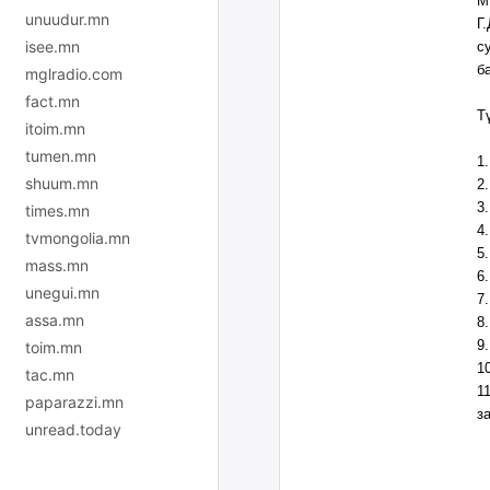
М
unuudur.mn
Г
isee.mn
с
б
mglradio.com
fact.mn
Т
itoim.mn
tumen.mn
1
shuum.mn
2
3
times.mn
4
tvmongolia.mn
5
mass.mn
6
unegui.mn
7
assa.mn
8
9
toim.mn
1
tac.mn
1
paparazzi.mn
з
unread.today