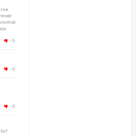
 гэж
Цагдаагийн дэд хурандаа
Д.Будзаан: Хүүхдийн эсрэг
уягийг
бэлгийн хүчирхийлэл үйлдвэл
ололтой.
бүх насаар нь хорих ял
шүү.
оногдуулах хуулийн
зохицуулалттай
-
0
өчигдѳр
“Аяллын газрын зураг”-ийн
хэвлэмэл хувилбарыг Голомт
банкны салбараас үнэ
-
0
төлбөргүй авах боломжтой
өчигдѳр
ЕБС-ийн захирлын үүргийг түр
орлон гүйцэтгэгч
манаачтайгаа бүлэглэн
-
0
эзэмшлийнх нь дансаар заал,
зогсоолын төлбөр ₮121.5
саяыг авчээ
өчигдѳр
 бэ?