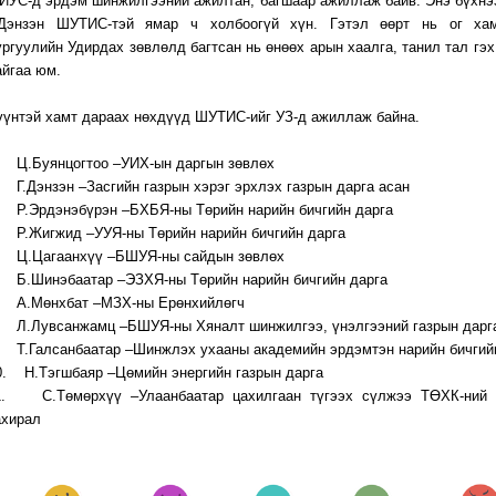
ИУС-д эрдэм шинжилгээний ажилтан, багшаар ажиллаж байв. Энэ бүхнэ
.Дэнзэн ШУТИС-тэй ямар ч холбоогүй хүн. Гэтэл өөрт нь ог хам
ургуулийн Удирдах зөвлөлд багтсан нь өнөөх арын хаалга, танил тал гэх
айгаа юм.
үүнтэй хамт дараах нөхдүүд ШУТИС-ийг УЗ-д ажиллаж байна.
. Ц.Буянцогтоо –УИХ-ын даргын зөвлөх
. Г.Дэнзэн –Засгийн газрын хэрэг эрхлэх газрын дарга асан
. Р.Эрдэнэбүрэн –БХБЯ-ны Төрийн нарийн бичгийн дарга
. Р.Жигжид –УУЯ-ны Төрийн нарийн бичгийн дарга
. Ц.Цагаанхүү –БШУЯ-ны сайдын зөвлөх
. Б.Шинэбаатар –ЭЗХЯ-ны Төрийн нарийн бичгийн дарга
. А.Мөнхбат –МЗХ-ны Ерөнхийлөгч
. Л.Лувсанжамц –БШУЯ-ны Хяналт шинжилгээ, үнэлгээний газрын дар
. Т.Галсанбаатар –Шинжлэх ухааны академийн эрдэмтэн нарийн бичгий
0. Н.Тэгшбаяр –Цөмийн энергийн газрын дарга
1. С.Төмөрхүү –Улаанбаатар цахилгаан түгээх сүлжээ ТӨХК-ний г
ахирал