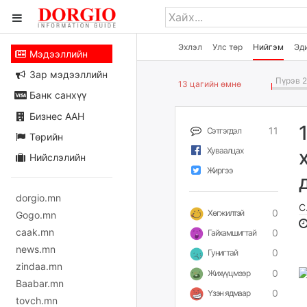
Эхлэл
Улс төр
Нийгэм
Эд
Мэдээллийн
Зар мэдээллийн
Пүрэв 2
13 цагийн өмнө
Банк санхүү
Бизнес ААН
11
Сэтгэгдэл
Төрийн
Хуваалцах
Нийслэлийн
Жиргээ
dorgio.mn
С
0
Хөгжилтэй
Gogo.mn
caak.mn
0
Гайхамшигтай
news.mn
0
Гунигтай
zindaa.mn
0
Жихүүцмээр
Baabar.mn
0
Үзэн ядмаар
Т
tovch.mn