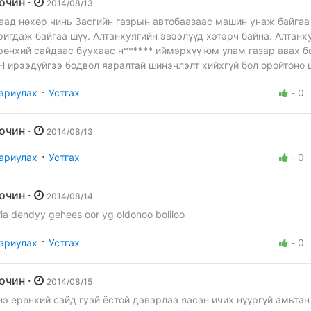
Зочин ·
2014/08/13
аад нөхөр чинь Засгийн газрын автобаазаас машин унаж байгаа
ригдаж байгаа шүү. Алтанхуягийн эвээлүүд хэтэрч байна. Алтанх
рөнхий сайдаас буухаас н****** иймэрхүү юм улам газар авах б
Н ирээдүйгээ бодвол яаралтай шинэчлэлт хийхгүй бол оройтоно 
·
ариулах
Устгах
-
0
Зочин ·
2014/08/13
·
ариулах
Устгах
-
0
Зочин ·
2014/08/14
ria dendyy gehees oor yg oldohoo boliloo
·
ариулах
Устгах
-
0
Зочин ·
2014/08/15
нэ ерөнхий сайд гуай ёстой даварлаа яасан ичих нүүргүй амьтан