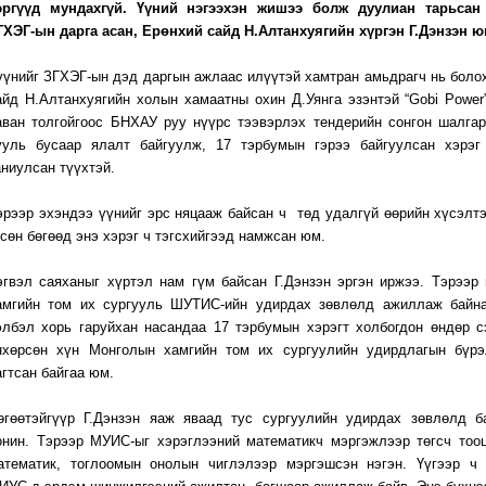
эргүүд мундахгүй. Үүний нэгээхэн жишээ болж дуулиан тарьсан
ГХЭГ-ын дарга асан, Ерөнхий сайд Н.Алтанхуягийн хүргэн Г.Дэнзэн 
үүнийг ЗГХЭГ-ын дэд даргын ажлаас илүүтэй хамтран амьдрагч нь боло
айд Н.Алтанхуягийн холын хамаатны охин Д.Уянга эзэнтэй “Gobi Power
аван толгойгоос БНХАУ руу нүүрс тээвэрлэх тендерийн сонгон шалга
ууль бусаар ялалт байгуулж, 17 тэрбумын гэрээ байгуулсан хэрэг
аниулсан түүхтэй.
эрээр эхэндээ үүнийг эрс няцааж байсан ч төд удалгүй өөрийн хүсэлт
гсөн бөгөөд энэ хэрэг ч тэгсхийгээд намжсан юм.
эгвэл саяханыг хүртэл нам гүм байсан Г.Дэнзэн эргэн иржээ. Тэрээр
амгийн том их сургууль ШУТИС-ийн удирдах зөвлөлд ажиллаж байна
элбэл хорь гаруйхан насандаа 17 тэрбумын хэрэгт холбогдон өндөр с
нхөрсөн хүн Монголын хамгийн том их сургуулийн удирдлагын бүрэ
агтсан байгаа юм.
өгөөтэйгүүр Г.Дэнзэн яаж яваад тус сургуулийн удирдах зөвлөлд б
онин. Тэрээр МУИС-ыг хэрэглээний математикч мэргэжлээр төгсч тоо
атематик, тоглоомын онолын чиглэлээр мэргэшсэн нэгэн. Үүгээр ч 