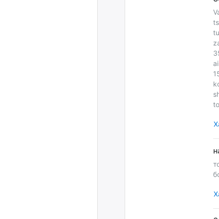
V
t
t
z
3
a
1
k
s
t
Х
т
б
Х