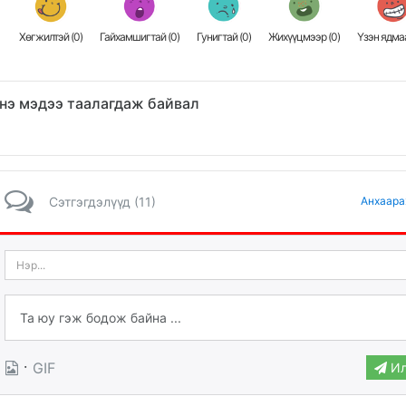
Хөгжилтэй (
0
)
Гайхамшигтай (
0
)
Гунигтай (
0
)
Жихүүцмээр (
0
)
Үзэн ядмаа
нэ мэдээ таалагдаж байвал
Сэтгэгдэлүүд (11)
Анхаара
·
GIF
Ил