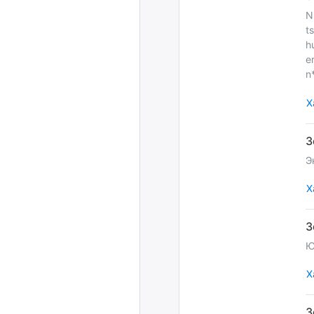
N
t
h
e
n
Х
Э
Х
Ю
Х