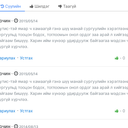
Сүүлийн
Шилдэг
Таагүй
Зочин ·
2015/05/14
утис-тэй ямар ч хамаагүй гэнэ шүү манай сургуулийн хэрэглээн
ургуульд тооцон бодох, тоглоомын онол ордог заа арай л хийгээ
айгаам бишүүү. Харин ийм хүнээр удирдуулж байгаагаа мэдсэн 
ургүй хүрчлээ.
·
ариулах
Устгах
-
0
Зочин ·
2015/05/14
утис-тэй ямар ч хамаагүй гэнэ шүү манай сургуулийн хэрэглээн
ургуульд тооцон бодох, тоглоомын онол ордог заа арай л хийгээ
айгаам бишүүү. Харин ийм хүнээр удирдуулж байгаагаа мэдсэн 
ургүй хүрчлээ.
·
ариулах
Устгах
-
0
Зочин ·
2014/08/13