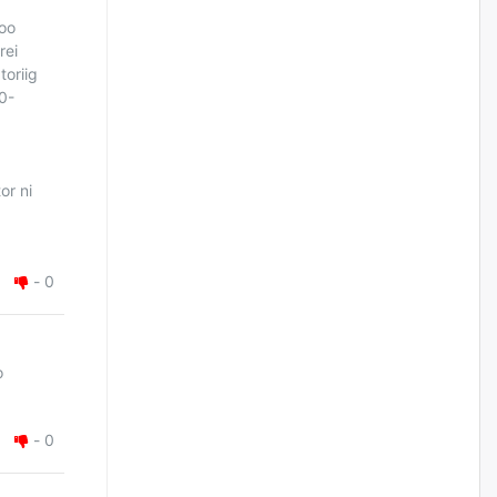
жилийн ойд зориулсан
наадмыг хойшлуулав
oo
rei
өчигдѳр
toriig
0-
Монгол Улсад 162 вагон - 9720
тонн АИ-92 орж иржээ
g
өчигдѳр
or ni
Jade Gas: 1.1 тэрбум австрали
долларын санхүүжилтийн
эцсийн гэрээг есдүгээр сард
байгуулбал Тавантолгойн
-
0
метан хийн үйлдвэрлэлийн
өрөмдлөгийг 2027 онд эхлүүлнэ
өчигдѳр
о
Ханын материалд эхний
ээлжийн 6 блок орон сууцны
барилга угсралтын ажил
-
0
үргэлжилж байна
өчигдѳр