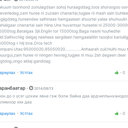
akuum tsonhond zoriulagdsan sohoj huraagddag,toos shoroogoo oor
severledeg,zam huree ni zuzaan chanartai,tugjee ni mash sain buhlee
ugjigddeg,hureendee salhinaas hamgaalsan shuurtei yalaa shumuulin 
ahialgaar chanartai sain hiine.Une huvantsar hureetei ni 25000-3000
5000tog.Batalgaa 3jil.Engiin tor 15000tog.Baga nasnii huuhedtei
ild:Salhivchiig delgej neehees sergiilsen hamgaalaltiin tsoojtoi bariulii
5000tog-r hiij bna.Oros tech
ompani.Utas:95000020,95050020..............Anhaarah zuil:Hulhi muu t
huurgui,zam huree ni nimgen hevreg,tugjee ni muu 2sh degeen deer
ogtdog,ongo aldaj ganddag
·
ариулах
Устгах
-
0
наранбаатар ·
2014/08/13
оон до о үсэг цохиж явна гэж болж байна даа ардчиллынханодо
олимоор юм даа
·
ариулах
Устгах
-
0