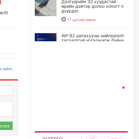
Дэлгүүрийн 32 хуудастай
өрийн дэвтэр долоо хоногт л
дүүрдэг
р (
0
)
17 цагийн өмнө
АИ-92 шатахууны нийлүүлэлт
тасралтгүй үргэлжилж байна
17 цагийн өмнө
I ангийн цахим бүртгэл энэ
х зүйлс
сарын 17-ноос эхэлнэ
18 цагийн өмнө
Үндсэн хууль зөрчсөн
Х.Булгантуяа, үндэсний эв
нэгдэлд харшилсан
М.Нарантуяа-Нара нарт хэзээ
хариуцлага тооцох вэ?
гээх
18 цагийн өмнө