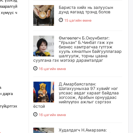
эс үзэхэд
ааралгүй
Бариста хийх нь залуусын
дунд яагаад трэнд болов
 хүмүүс ч
15 цагийн өмнө
Өмгөөлөгч Б.Оюунбилэг:
"Урьхан" Б.Чинбат гэж хүн
бизнес хамтрагчаа гүтгэж
хууль хяналтын байгууллагаар
шалгуулж, торны цаана
суулгана гэх мэтээр дарамталдаг
16 цагийн өмнө
Д.Амарбаясгалан:
га
Шатахууныхаа 97 хувийг нэг
улсаас авдаг хараат байдлаа
н дарга
зогсоож, Арабын орнуудаас
нийлүүлэх ажлыг сэргээх
ёстой
үйцэтгэх
16 цагийн өмнө
Худалдагч Н.Амарзаяа: