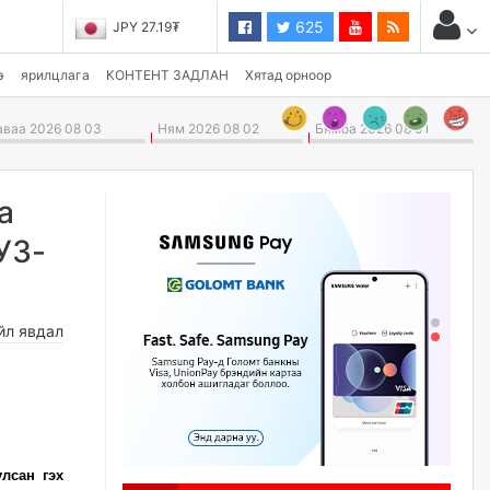
625
JPY 27.19₮
э
ярилцлага
КОНТЕНТ ЗАДЛАН
Хятад орноор
ваа 2026 08 03
Ням 2026 08 02
Бямба 2026 08 01
а
УЗ-
йл явдал
лсан гэх