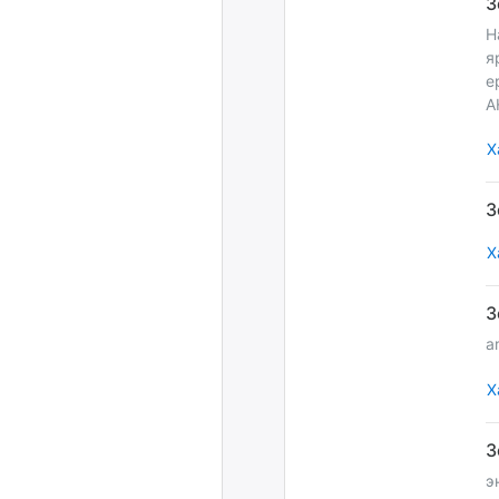
Н
я
е
А
Х
Х
a
Х
э