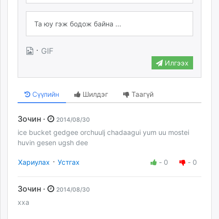
·
GIF
Илгээх
Сүүлийн
Шилдэг
Таагүй
Зочин ·
2014/08/30
ice bucket gedgee orchuulj chadaagui yum uu mostei
huvin gesen ugsh dee
·
Хариулах
Устгах
-
0
-
0
Зочин ·
2014/08/30
xxa