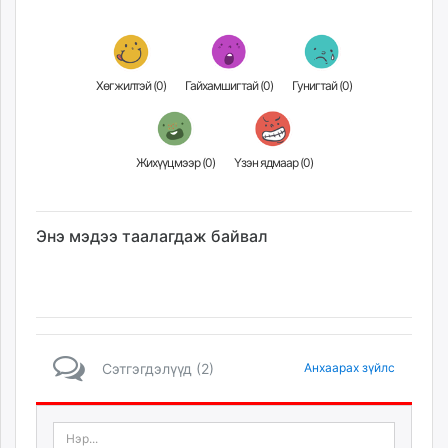
unuudur.mn
isee.mn
mglradio.com
Хөгжилтэй (
0
)
Гайхамшигтай (
0
)
Гунигтай (
0
)
fact.mn
itoim.mn
tumen.mn
Жихүүцмээр (
0
)
Үзэн ядмаар (
0
)
shuum.mn
times.mn
tvmongolia.mn
Энэ мэдээ таалагдаж байвал
mass.mn
unegui.mn
assa.mn
toim.mn
tac.mn
paparazzi.mn
Сэтгэгдэлүүд (2)
Анхаарах зүйлс
unread.today