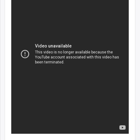
ikon.mn
mnb.mn
Livetv.mn
Eguur.mn
24tsag.mn
shuud.mn
eagle.mn
ergelt.mn
zarig.mn
today.mn
zuv.mn
mminfo.mn
ugluu.mn
urlag.mn
unen.mn
asu.mn
shudarga.mn
shuurhai.mn