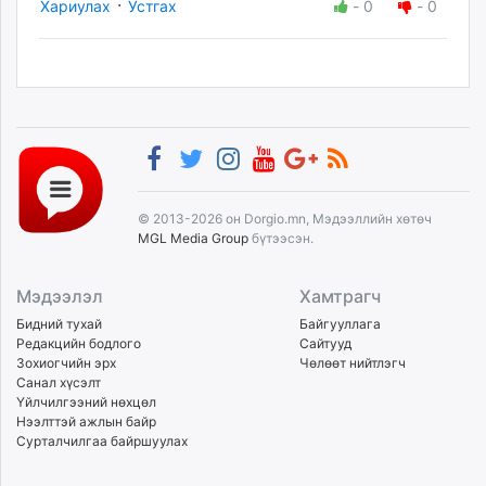
·
Хариулах
Устгах
-
0
-
0
© 2013-2026 он Dorgio.mn, Мэдээллийн хөтөч
MGL Media Group
бүтээсэн.
Мэдээлэл
Хамтрагч
Бидний тухай
Байгууллага
Редакцийн бодлого
Сайтууд
Зохиогчийн эрх
Чөлөөт нийтлэгч
Санал хүсэлт
Үйлчилгээний нөхцөл
Нээлттэй ажлын байр
Сурталчилгаа байршуулах