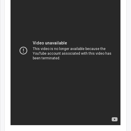
ikon.mn
mnb.mn
Livetv.mn
Eguur.mn
24tsag.mn
shuud.mn
eagle.mn
ergelt.mn
zarig.mn
today.mn
zuv.mn
mminfo.mn
ugluu.mn
urlag.mn
unen.mn
asu.mn
shudarga.mn
shuurhai.mn