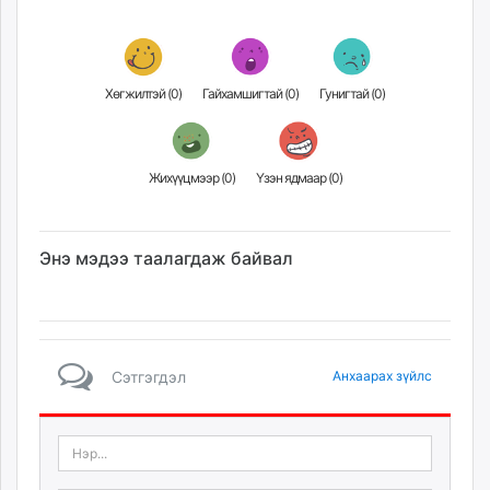
unuudur.mn
isee.mn
mglradio.com
Хөгжилтэй (
0
)
Гайхамшигтай (
0
)
Гунигтай (
0
)
fact.mn
itoim.mn
tumen.mn
Жихүүцмээр (
0
)
Үзэн ядмаар (
0
)
shuum.mn
times.mn
tvmongolia.mn
Энэ мэдээ таалагдаж байвал
mass.mn
unegui.mn
assa.mn
toim.mn
tac.mn
Сэтгэгдэл
Анхаарах зүйлс
paparazzi.mn
unread.today