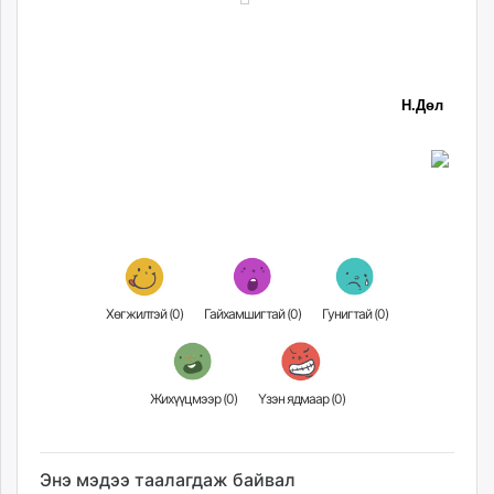
Н.Дөл
Хөгжилтэй (
0
)
Гайхамшигтай (
0
)
Гунигтай (
0
)
Жихүүцмээр (
0
)
Үзэн ядмаар (
0
)
Энэ мэдээ таалагдаж байвал