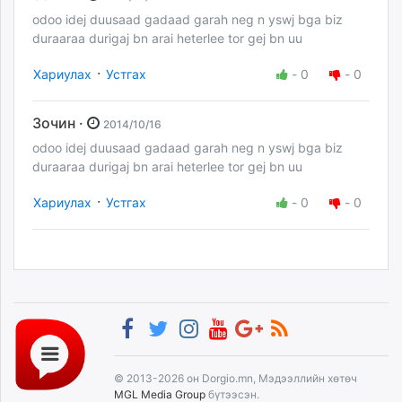
odoo idej duusaad gadaad garah neg n yswj bga biz
duraaraa durigaj bn arai heterlee tor gej bn uu
·
Хариулах
Устгах
-
0
-
0
Зочин ·
2014/10/16
odoo idej duusaad gadaad garah neg n yswj bga biz
duraaraa durigaj bn arai heterlee tor gej bn uu
·
Хариулах
Устгах
-
0
-
0
© 2013-2026 он Dorgio.mn, Мэдээллийн хөтөч
MGL Media Group
бүтээсэн.