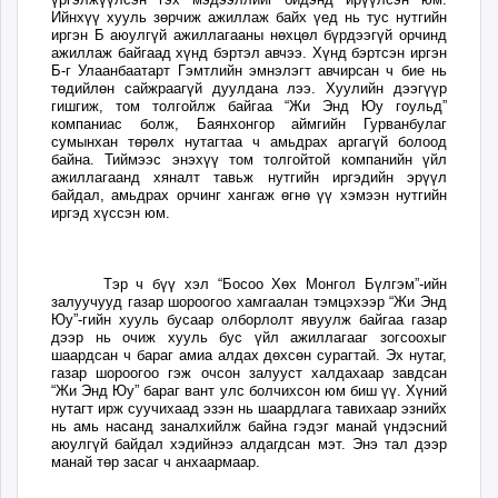
Ийнхүү хууль зөрчиж ажиллаж байх үед нь тус нутгийн
unuudur.mn
иргэн Б аюулгүй ажиллагааны нөхцөл бүрдээгүй орчинд
isee.mn
ажиллаж байгаад хүнд бэртэл авчээ. Хүнд бэртсэн иргэн
Б-г Улаанбаатарт Гэмтлийн эмнэлэгт авчирсан ч бие нь
mglradio.com
төдийлөн сайжраагүй дуулдана лээ. Хуулийн дээгүүр
fact.mn
гишгиж, том толгойлж байгаа “Жи Энд Юу гоульд”
компаниас болж, Баянхонгор аймгийн Гурванбулаг
itoim.mn
сумынхан төрөлх нутагтаа ч амьдрах аргагүй болоод
tumen.mn
байна. Тиймээс энэхүү том толгойтой компанийн үйл
ажиллагаанд хяналт тавьж нутгийн иргэдийн эрүүл
shuum.mn
байдал, амьдрах орчинг хангаж өгнө үү хэмээн нутгийн
иргэд хүссэн юм.
times.mn
tvmongolia.mn
mass.mn
Тэр ч бүү хэл “Босоо Хөх Монгол Бүлгэм”-ийн
unegui.mn
залуучууд газар шороогоо хамгаалан тэмцэхээр “Жи Энд
Юу”-гийн хууль бусаар олборлолт явуулж байгаа газар
assa.mn
дээр нь очиж хууль бус үйл ажиллагааг зогсоохыг
toim.mn
шаардсан ч бараг амиа алдах дөхсөн сурагтай. Эх нутаг,
газар шороогоо гэж очсон залууст халдахаар завдсан
tac.mn
“Жи Энд Юу” бараг вант улс болчихсон юм биш үү. Хүний
paparazzi.mn
нутагт ирж суучихаад эзэн нь шаардлага тавихаар эзнийх
нь амь насанд заналхийлж байна гэдэг манай үндэсний
unread.today
аюулгүй байдал хэдийнээ алдагдсан мэт. Энэ тал дээр
манай төр засаг ч анхаармаар.