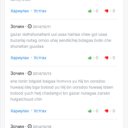
·
Хариулах
Устгах
-
0
-
0
Зочин ·
2014/10/11
gazar delhshunaltanii uul usaa hairlaa chee gol usaa
buzarlaj nutag ornoo uhaj sendiichej bdagaa bolio che
shunaltan guudaa
·
Хариулах
Устгах
-
0
-
0
Зочин ·
2014/10/13
ene toriin tolgoid baigaa hvmvvs yu hiij bn oorsdoo
huwaaj idej bga bolood yu hiij bn oorsdoo huwaaj idsen
bolood yuch helj chadahgvi bn gazar nutagaa zarsan
hulgaichuud chin
·
Хариулах
Устгах
-
0
-
0
Зочин ·
2014/10/16