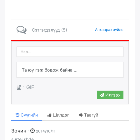
Сэтгэгдэлүүд (5)
Анхаарах зүйлс
·
GIF
Илгээх
Сүүлийн
Шилдэг
Таагүй
Зочин ·
2014/10/11
surtej shde