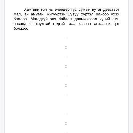
Хамгийн гол нь өнөөдөр тус сумын нутаг дэвсгэрт
мал, ан амьтан, жигүүртэн шувуу хүртэл олноор үхэх
боллоо. Магадгүй энэ байдал даамжирвал хүний амь
насанд ч аюултай гэдгийг хаа хаанаа анхаарах цаг
болжээ.