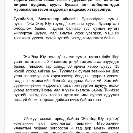
ikon.mn
лиценз цуцалж, хууль бусаар алт олборлогчдыг
журамлалаа гэсэн мэдээлэл цацахаас хэтэрсэнгүй.
mnb.mn
Тухайлбал, Баянхонгор аймгийн Гурванбулаг сумын
Livetv.mn
нутагт “Жи Энд Юу гоульд” компани хууль бусаар алт
Eguur.mn
олборлож байна. Тэдний балгаар тус сумын нутагт
жигүүртэн шувуу, мал амьтан үхэж үрэгдэж, маш их
24tsag.mn
тоосжилт үүссэн тухай нутгийн иргэд гомдоллож байна.
shuud.mn
eagle.mn
ergelt.mn
“Жи Энд Юу гоульд” нь тус сумын нутагт байх Шар
усан голын эхээс 2-3 километрт үйл ажиллагаа явуулдаг
zarig.mn
байна. Тиймээс тэр хавьд 50 орчим хэрээ шувуу, 15
нохой үхээд байгаа аж. Түүнчлэн сумын төвийнхөн Шар
today.mn
усан голоос ус авч хэрэглэхээр биед нь тууралт үүссэн
zuv.mn
гээд энэ компанийн балгийг дурдаад барахгүй. Хамгийн
сүүлийн үеийн мэдээлэл гэвэл жигүүртэн шувуу, нохой
mminfo.mn
үхээд зогсохгүй хонь мал ч үхэж эхэлсэн байна. Тиймээс
ugluu.mn
нутгийн иргэд өсч төрсөн нутагтаа мал сүргээ адуулах
аргагүй болж, тэднээс дайжин нүүж байгаа гэнэ.
urlag.mn
unen.mn
asu.mn
Ийнхүү гамшиг тариад байгаа “Жи Энд Юу гоульд”
shudarga.mn
компанийн үйл ажиллагааг аймгийн Мэргэжлийн
хяналтын газраас зогсоосон ч тэд дур мэдэн ажлаа
shuurhai.mn
үргэлжүүлсэн гэх мэдээллийг бидэнд ирүүлсэн юм.