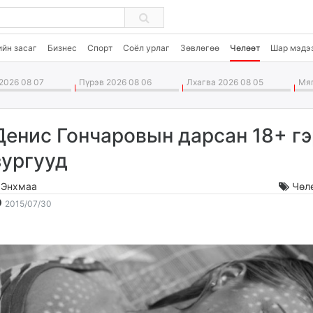
ийн засаг
Бизнес
Спорт
Соёл урлаг
Зөвлөгөө
Чөлөөт
Шар мэдэ
2026 08 07
Пүрэв 2026 08 06
Лхагва 2026 08 05
Мяг
Денис Гончаровын дарсан 18+ г
зургууд
.Энхмаа
Чөл
2015-
2026-
2015/07/30
07-
08-
30
08
15:13:39
04:29:48