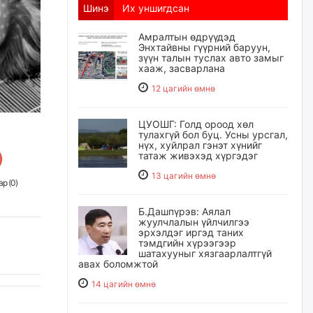
Шинэ
Их уншигдсан
Амралтын өдрүүдэд
Энхтайвны гүүрний баруун,
зүүн талын туслах авто замыг
хааж, засварлана
12 цагийн өмнө
ЦУОШГ: Голд ороод хөл
тулахгүй бол буц. Усны урсгал,
нүх, хуйлрал гэнэт хүнийг
татаж живэхэд хүргэдэг
13 цагийн өмнө
р (
0
)
Б.Дашпүрэв: Аялал
жуулчлалын үйлчилгээ
эрхэлдэг иргэд таних
тэмдгийн хүрээгээр
шатахууныг хязгаарлалтгүй
авах боломжтой
14 цагийн өмнө