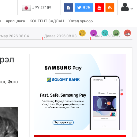
625
JPY 27.19₮
э
ярилцлага
КОНТЕНТ ЗАДЛАН
Хятад орноор
мар 2026 08 04
Даваа 2026 08 03
Ням 2026 08 02
эрэл
өөт
,
Фото