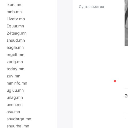
ikon.mn
Сурталчилгаа
mnb.mn
Livetv.mn
Eguur.mn
24tsag.mn
shuud.mn
eagle.mn
ergelt.mn
zarig.mn
today.mn
zuv.mn
mminfo.mn
ugluu.mn
Э
urlag.mn
unen.mn
asu.mn
shudarga.mn
shuurhai.mn