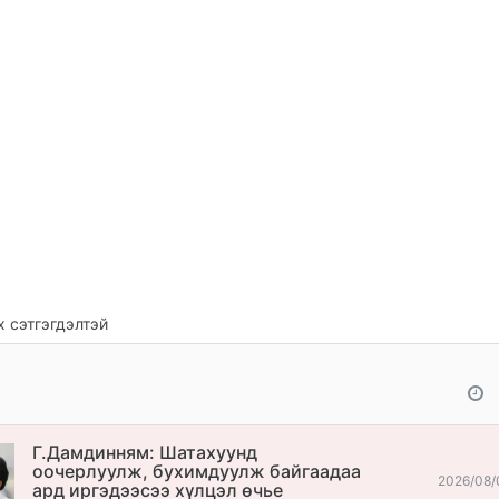
 сэтгэгдэлтэй
Г.Дамдинням: Шатахуунд
оочерлуулж, бухимдуулж байгаадаа
2026/08/
ард иргэдээсээ хүлцэл өчье