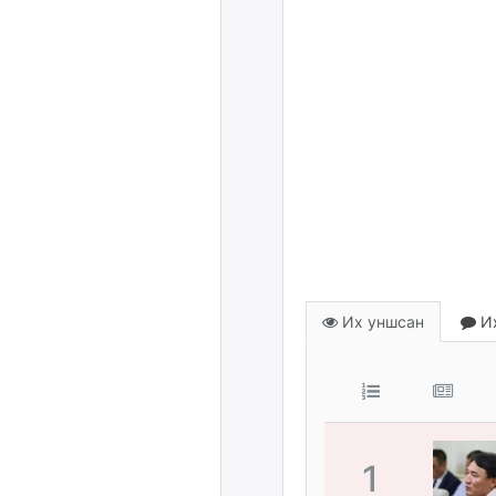
Их уншсан
Их
1