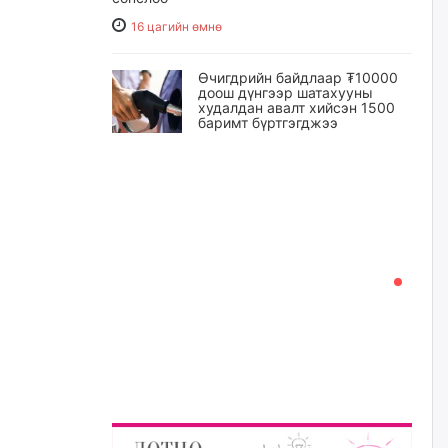
16 цагийн өмнө
Өчигдрийн байдлаар ₮10000
доош дүнгээр шатахууны
худалдан авалт хийсэн 1500
баримт бүртгэгджээ
16 цагийн өмнө
Шатахуун олголтыг 50,000
төгрөгөөр хязгаарласныг
нэмэгдүүлж 100,000 төгрөгт
хүргэхээр судалж байгаа
16 цагийн өмнө
Ц.Сандаг-Очир: COP17 ба
COP31 хурлын уялдаа нь
Риогийн гурван конвенцын
нэгдсэн хэрэгжилтийг ахиулах
чухал алхам болно
17 цагийн өмнө