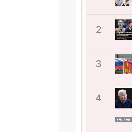
2
3
4
Улс төр