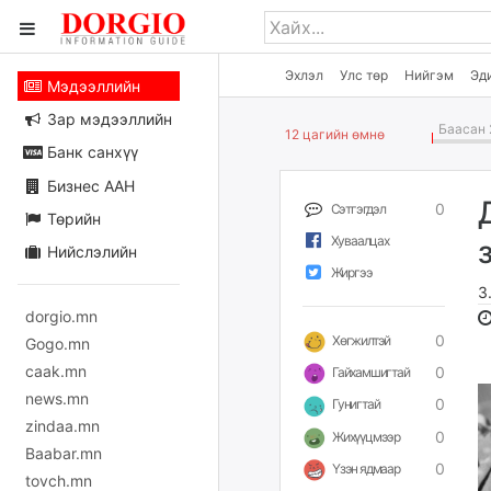
Эхлэл
Улс төр
Нийгэм
Эд
Мэдээллийн
Зар мэдээллийн
Баасан 
12 цагийн өмнө
Банк санхүү
Бизнес ААН
0
Сэтгэгдэл
Төрийн
Хуваалцах
Нийслэлийн
Жиргээ
З
dorgio.mn
0
Хөгжилтэй
Gogo.mn
caak.mn
0
Гайхамшигтай
news.mn
0
Гунигтай
zindaa.mn
0
Жихүүцмээр
Baabar.mn
0
Үзэн ядмаар
tovch.mn