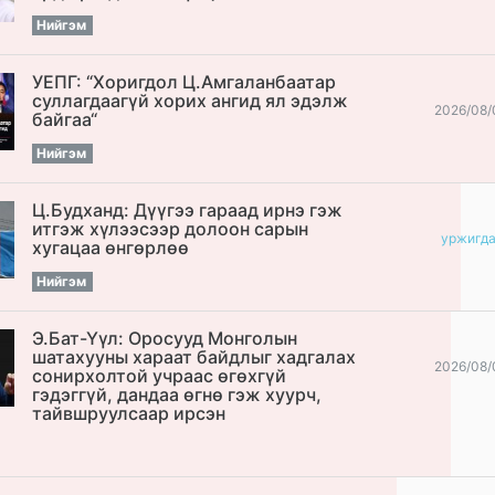
Нийгэм
УЕПГ: “Хоригдол Ц.Амгаланбаатар
cуллагдаагүй хорих ангид ял эдэлж
2026/08/
байгаа“
Нийгэм
Ц.Будханд: Дүүгээ гараад ирнэ гэж
итгэж хүлээсээр долоон сарын
уржигд
хугацаа өнгөрлөө
Нийгэм
Э.Бат-Үүл: Оросууд Монголын
шатахууны хараат байдлыг хадгалах
2026/08/
сонирхолтой учраас өгөхгүй
гэдэггүй, дандаа өгнө гэж хуурч,
тайвшруулсаар ирсэн