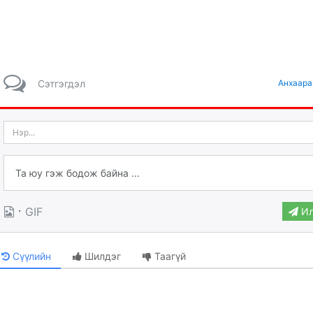
Сэтгэгдэл
Анхаара
·
GIF
Ил
Сүүлийн
Шилдэг
Таагүй