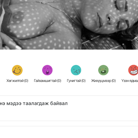
Хөгжилтэй (
0
)
Гайхамшигтай (
0
)
Гунигтай (
0
)
Жихүүцмээр (
0
)
Үзэн ядмаа
нэ мэдээ таалагдаж байвал