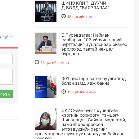
ШИНЭ КЛИП: ДУУЧИН
Д.БОЛД "БАЯРЛАЛАА"
15 цагийн өмнө
Б.Пүрэвдагва: Найман
х зүйлс
салбарын 103 үйлчилгээний
бүртгэлийг цуцалснаар бизнес
эрхлэхэд таатай нөхцөл
бүрдэнэ
15 цагийн өмнө
301 цистерн вагон буулгалтад
болон замд явж байна
15 цагийн өмнө
гээх
СУИС-ийн бүлэг хүчингийн
хэргийн хохирогч, тэмцэгч
Шинэцэцэг: Сайхан мэдээтэй,
намайг хохироосон
этгээдүүдийн хэргийг
прокуророос шүүх рүү шилжүүлж байгааг
сонслоо