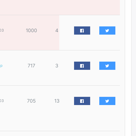
үйлчилгээний ажилтнуудын
ХАРИЛЦАА хандлагатай
холбоотой ГОМДОЛ их байгааг
дурдлаа
өчигдѳр
1000
4
03
Бариста хийх нь залуусын
дунд яагаад трэнд болов
өчигдѳр
717
3
ар
Өмгөөлөгч Б.Оюунбилэг:
"Урьхан" Б.Чинбат гэж хүн
бизнес хамтрагчаа гүтгэж
хууль хяналтын байгууллагаар
шалгуулж, торны цаана
суулгана гэх мэтээр дарамталдаг
705
13
03
өчигдѳр
Д.Амарбаясгалан:
Шатахууныхаа 97 хувийг нэг
улсаас авдаг хараат байдлаа
зогсоож, Арабын орнуудаас