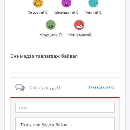
unuudur.mn
isee.mn
Хөгжилтэй (
0
)
Гайхамшигтай (
0
)
Гунигтай (
0
)
mglradio.com
fact.mn
itoim.mn
Жихүүцмээр (
0
)
Үзэн ядмаар (
0
)
tumen.mn
shuum.mn
Энэ мэдээ таалагдаж байвал
times.mn
tvmongolia.mn
mass.mn
unegui.mn
assa.mn
Сэтгэгдэлүүд (1)
Анхаарах зүйлс
toim.mn
tac.mn
paparazzi.mn
unread.today