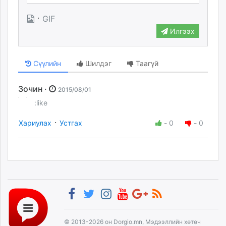
·
GIF
Илгээх
Сүүлийн
Шилдэг
Таагүй
Зочин ·
2015/08/01
:like
·
Хариулах
Устгах
-
0
-
0
© 2013-2026 он Dorgio.mn, Мэдээллийн хөтөч