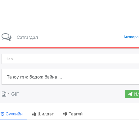
Сэтгэгдэл
Анхаара
·
GIF
Ил
Сүүлийн
Шилдэг
Таагүй