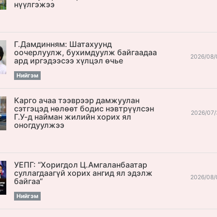
нүүлгэжээ
Г.Дамдинням: Шатахуунд
оочерлуулж, бухимдуулж байгаадаа
2026/08/
ард иргэдээсээ хүлцэл өчье
Нийгэм
Карго ачаа тээврээр дамжуулан
сэтгэцэд нөлөөт бодис нэвтрүүлсэн
2026/07/
Г.У-д найман жилийн хорих ял
оногдуулжээ
УЕПГ: “Хоригдол Ц.Амгаланбаатар
cуллагдаагүй хорих ангид ял эдэлж
2026/08/
байгаа“
Нийгэм