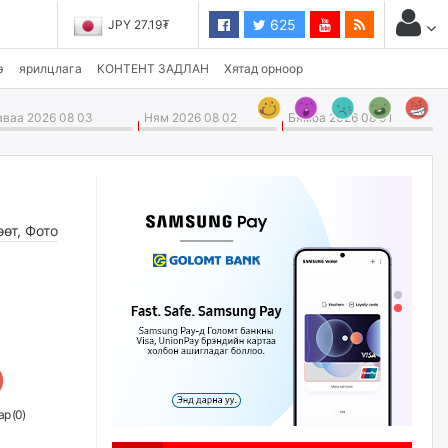
625
JPY 27.19₮
э
ярилцлага
КОНТЕНТ ЗАДЛАН
Хятад орноор
ваа 2026 08 03
Ням 2026 08 02
Бямба 2026 08 01
өөт
,
Фото
р (
0
)