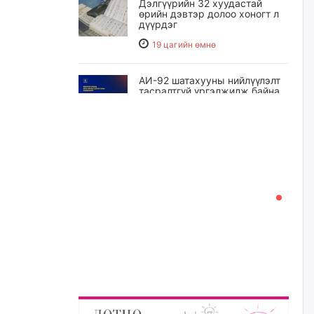
Дэлгүүрийн 32 хуудастай
өрийн дэвтэр долоо хоногт л
дүүрдэг
19 цагийн өмнө
АИ-92 шатахууны нийлүүлэлт
тасралтгүй үргэлжилж байна
19 цагийн өмнө
I ангийн цахим бүртгэл энэ
сарын 17-ноос эхэлнэ
20 цагийн өмнө
Үндсэн хууль зөрчсөн
Х.Булгантуяа, үндэсний эв
нэгдэлд харшилсан
М.Нарантуяа-Нара нарт хэзээ
хариуцлага тооцох вэ?
20 цагийн өмнө