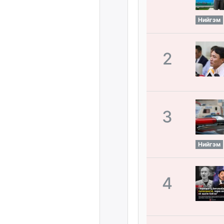
Нийгэм
2
3
Нийгэм
4