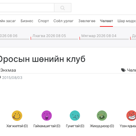
ийн засаг
Бизнес
Спорт
Соёл урлаг
Зөвлөгөө
Чөлөөт
Шар мэдэ
026 08 06
Лхагва 2026 08 05
Мягмар 2026 08 04
Да
Оросын шөнийн клуб
.Энхмаа
Чөл
2015-
2026-
2015/08/03
08-
08-
03
07
15:01:57
07:30:34
Хөгжилтэй (
0
)
Гайхамшигтай (
0
)
Гунигтай (
0
)
Жихүүцмээр (
0
)
Үзэн ядмаа