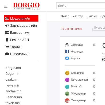
Эхлэл
Улс төр
Нийгэм
Эд
Мэдээллийн
Зар мэдээллийн
Пүрэв 2
15 цагийн өмнө
Банк санхүү
Бизнес ААН
0
Сэтгэгдэл
Төрийн
Хуваалцах
Нийслэлийн
З
Жиргээ
dorgio.mn
0
Хөгжилтэй
Gogo.mn
caak.mn
0
Гайхамшигтай
news.mn
0
Гунигтай
zindaa.mn
0
Жихүүцмээр
Baabar.mn
0
Үзэн ядмаар
tovch.mn