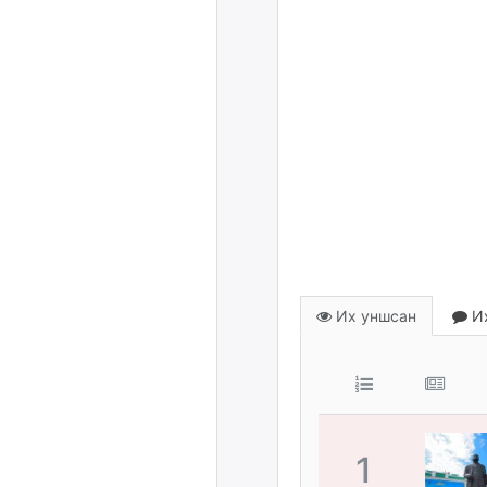
Их уншсан
Их
1