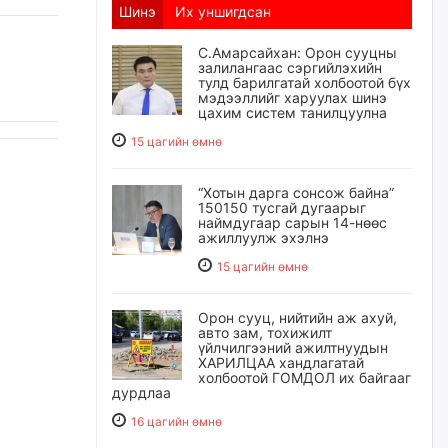
Шинэ
Их уншигдсан
С.Амарсайхан: Орон сууцны
залилангаас сэргийлэхийн
тулд барилгатай холбоотой бүх
мэдээллийг харуулах шинэ
цахим систем танилцуулна
15 цагийн өмнө
“Хотын дарга сонсож байна”
150150 тусгай дугаарыг
наймдугаар сарын 14-нөөс
ажиллуулж эхэлнэ
15 цагийн өмнө
Орон сууц, нийтийн аж ахуй,
авто зам, тохижилт
үйлчилгээний ажилтнуудын
ХАРИЛЦАА хандлагатай
холбоотой ГОМДОЛ их байгааг
дурдлаа
16 цагийн өмнө