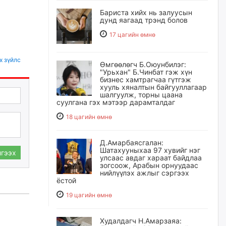
Бариста хийх нь залуусын
дунд яагаад трэнд болов
17 цагийн өмнө
х зүйлс
Өмгөөлөгч Б.Оюунбилэг:
"Урьхан" Б.Чинбат гэж хүн
бизнес хамтрагчаа гүтгэж
хууль хяналтын байгууллагаар
шалгуулж, торны цаана
суулгана гэх мэтээр дарамталдаг
18 цагийн өмнө
Д.Амарбаясгалан:
Шатахууныхаа 97 хувийг нэг
гээх
улсаас авдаг хараат байдлаа
зогсоож, Арабын орнуудаас
нийлүүлэх ажлыг сэргээх
ёстой
19 цагийн өмнө
Худалдагч Н.Амарзаяа: