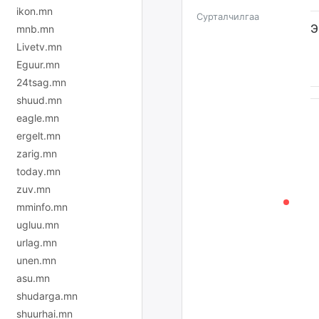
ikon.mn
Сурталчилгаа
Э
mnb.mn
Livetv.mn
Eguur.mn
24tsag.mn
shuud.mn
eagle.mn
ergelt.mn
zarig.mn
today.mn
zuv.mn
mminfo.mn
ugluu.mn
urlag.mn
unen.mn
asu.mn
shudarga.mn
shuurhai.mn