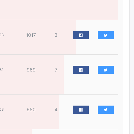
жилийн ойд зориулсан
наадмыг хойшлуулав
өчигдѳр
Монгол Улсад 162 вагон - 9720
1017
3
тонн АИ-92 орж иржээ
03
өчигдѳр
Jade Gas: 1.1 тэрбум австрали
долларын санхүүжилтийн
969
7
31
эцсийн гэрээг есдүгээр сард
байгуулбал Тавантолгойн
метан хийн үйлдвэрлэлийн
өрөмдлөгийг 2027 онд эхлүүлнэ
өчигдѳр
Ханын материалд эхний
950
4
03
ээлжийн 6 блок орон сууцны
барилга угсралтын ажил
үргэлжилж байна
өчигдѳр