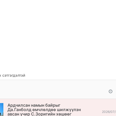
 сэтгэгдэлтэй
Ардчилсан намын байрыг
Да.Ганболд өмчлөлдөө шилжүүлэн
2026/07/
авсан учир С.Зоригийн хөшөөг