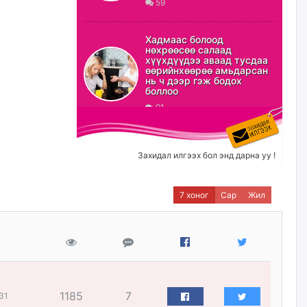
59
ХЗДХ-ын сайд С.Амарсайхан:
Авлигаар авсан хөрөнгийг
Хадмаас болоод
хурааж, нийгмийн сайн
нөхрөөсөө салаад
сайхны хөгжилд зориулах
хүүхдүүдээ аваад тусдаа
бөгөөд үүнийг хэд хэдэн эрх
өөрийнхөөрөө амьдарсан
бүхий байгууллагаас санал авна
нь ч дээр гэж бодох
боллоо
өчигдѳр
91
Шатахууныг олдож байгаа
газраас нь л авч байна. Үнэ
тарифаас илүү хангамж дээр
Захидал илгээх бол энд дарна уу !
анхаарч байна
өчигдѳр
7 хоног
Сар
Жил
Ц.Будханд: Дүүгээ гараад
ирнэ гэж итгэж хүлээсээр
долоон сарын хугацаа
өнгөрлөө
өчигдѳр
1185
7
31
Барилгын салбарын 100