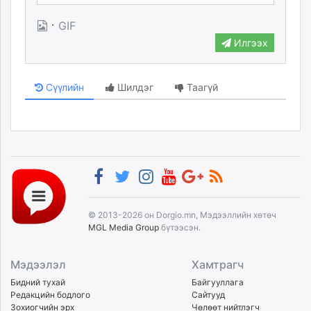
unuudur.mn
·
GIF
isee.mn
Илгээх
mglradio.com
fact.mn
itoim.mn
Сүүлийн
Шилдэг
Таагүй
tumen.mn
shuum.mn
times.mn
tvmongolia.mn
mass.mn
unegui.mn
assa.mn
© 2013-2026 он Dorgio.mn, Мэдээллийн хөтөч
toim.mn
MGL Media Group
бүтээсэн.
tac.mn
paparazzi.mn
Мэдээлэл
Хамтрагч
unread.today
Бидний тухай
Байгууллага
Редакцийн бодлого
Сайтууд
Зохиогчийн эрх
Чөлөөт нийтлэгч