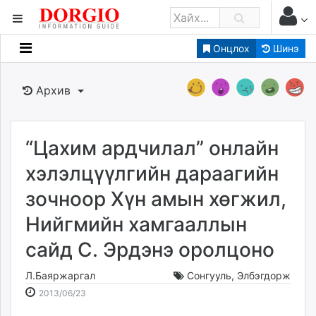
Онцлох
Шинэ
Мэдээллийн
Зар мэдээллийн
Архив
Банк санхүү
Бизнес ААН
Төрийн
“Цахим ардчилал” онлайн
Нийслэлийн
хэлэлцүүлгийн дараагийн
зочноор Хүн амын хөгжил,
dorgio.mn
Нийгмийн хамгааллын
Gogo.mn
caak.mn
сайд С. Эрдэнэ оролцоно
news.mn
zindaa.mn
Л.Баяржаргал
Сонгууль
,
Элбэгдорж
2013-
2026-
Baabar.mn
2013/06/23
06-
08-
tovch.mn