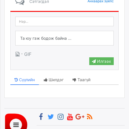
Сэтгэгдэл
Анхаарах зүйлс
·
GIF
Илгээх
Сүүлийн
Шилдэг
Таагүй