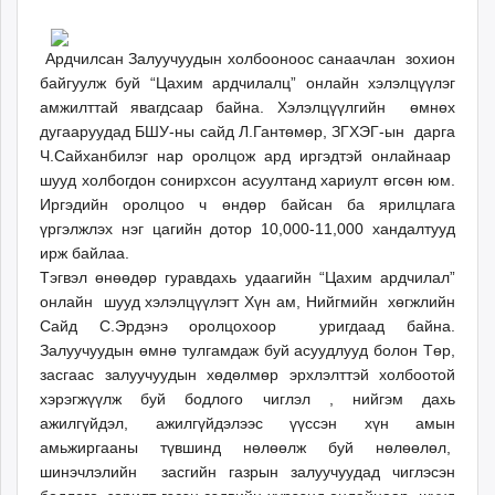
23
06
ikon.mn
17:50:46
10:24:55
mnb.mn
Ардчилсан Залуучуудын холбооноос санаачлан зохион
Livetv.mn
байгуулж буй “Цахим ардчилалц” онлайн хэлэлцүүлэг
Eguur.mn
амжилттай явагдсаар байна. Хэлэлцүүлгийн өмнөх
24tsag.mn
дугааруудад БШУ-ны сайд Л.Гантөмөр, ЗГХЭГ-ын дарга
shuud.mn
Ч.Сайханбилэг нар оролцож ард иргэдтэй онлайнаар
шууд холбогдон сонирхсон асуултанд хариулт өгсөн юм.
eagle.mn
Иргэдийн оролцоо ч өндөр байсан ба ярилцлага
ergelt.mn
үргэлжлэх нэг цагийн дотор 10,000-11,000 хандалтууд
zarig.mn
ирж байлаа.
today.mn
Тэгвэл өнөөдөр гуравдахь удаагийн “Цахим ардчилал”
zuv.mn
онлайн шууд хэлэлцүүлэгт Хүн ам, Нийгмийн хөгжлийн
mminfo.mn
Сайд С.Эрдэнэ оролцохоор уригдаад байна.
ugluu.mn
Залуучуудын өмнө тулгамдаж буй асуудлууд болон Төр,
засгаас залуучуудын хөдөлмөр эрхлэлттэй холбоотой
urlag.mn
хэрэгжүүлж буй бодлого чиглэл , нийгэм дахь
unen.mn
ажилгүйдэл, ажилгүйдэлээс үүссэн хүн амын
asu.mn
амьжиргааны түвшинд нөлөөлж буй нөлөөлөл,
shudarga.mn
шинэчлэлийн засгийн газрын залуучуудад чиглэсэн
shuurhai.mn