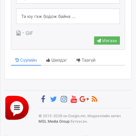
unuudur.mn
isee.mn
mglradio.com
fact.mn
·
GIF
itoim.mn
Илгээх
tumen.mn
shuum.mn
times.mn
Сүүлийн
Шилдэг
Таагүй
tvmongolia.mn
mass.mn
unegui.mn
assa.mn
toim.mn
tac.mn
paparazzi.mn
© 2013-2026 он Dorgio.mn, Мэдээллийн хөтөч
unread.today
MGL Media Group
бүтээсэн.