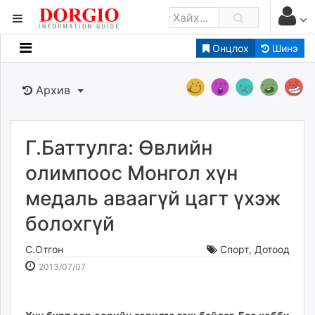
Онцлох
Шинэ
Мэдээллийн
Зар мэдээллийн
Архив
Банк санхүү
Бизнес ААН
Төрийн
Г.Баттулга: Өвлийн
Нийслэлийн
олимпоос Монгол хүн
медaль аваагүй цагт үхэж
dorgio.mn
болохгүй
Gogo.mn
caak.mn
С.Отгон
Спорт
,
Дотоод
news.mn
2013-
2026-
2013/07/07
zindaa.mn
07-
08-
Baabar.mn
07
06
tovch.mn