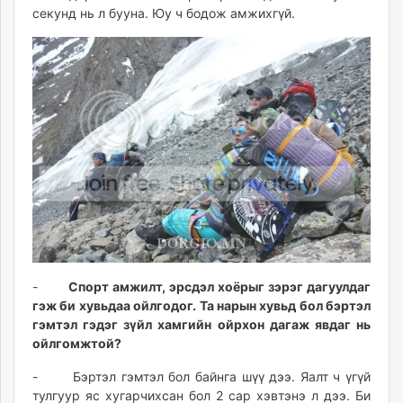
секунд нь л бууна. Юу ч бодож амжихгүй.
-
Спорт амжилт, эрсдэл хоёрыг зэрэг дагуулдаг
гэж би хувьдаа ойлгодог. Та нарын хувьд бол бэртэл
гэмтэл гэдэг зүйл хамгийн ойрхон дагаж явдаг нь
ойлгомжтой?
- Бэртэл гэмтэл бол байнга шүү дээ. Яалт ч үгүй
тулгуур яс хугарчихсан бол 2 сар хэвтэнэ л дээ. Би