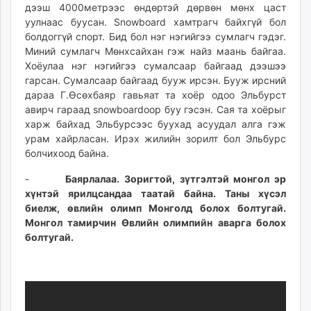
дээш 4000метрээс өндөртэй дөрвөн мөнх цаст
уулнаас буусан. Snowboard хамтрагч байхгүй бол
болдоггүй спорт. Бид бол нэг нэгийгээ сумлагч гэдэг.
Миний сумлагч Мөнхсайхан гэж найз маань байгаа.
Хоёулаа нэг нэгийгээ сумалсаар байгаад дээшээ
гарсан. Сумалсаар байгаад бууж ирсэн. Бууж ирсний
дараа Г.Өсөхбаяр гавьяат та хоёр одоо Эльбурст
авирч гараад snowboardooр буу гэсэн. Сая та хоёрыг
харж байхад Эльбурсээс буухад асуудал алга гэж
урам хайрласан. Ирэх жилийн зорилт бол Эльбурс
болчихоод байна.
-
Баярлалаа. Зоригтой, зүтгэлтэй монгол эр
хүнтэй ярилцсандаа таатай байна. Таны хүсэл
биелж, өвлийн олимп Монголд болох болтугай.
Монгол тамирчин Өвлийн олимпийн аварга болох
болтугай.