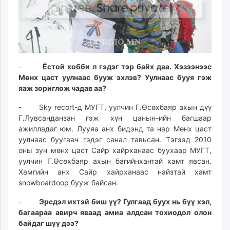
-
Ёстой хобби л гэдэг тэр байх даа. Хэзээнээс
Мөнх цаст уулнаас бууж эхлэв? Уулнаас бууя гэж
яаж зориглож чадав аа?
- Sky recort-д МУГТ, уулчин Г.Өсөхбаяр ахын дүү
Г.Лувсанданзан гэж хүн цанын-ийн багшаар
ажилладаг юм. Лууяа анх бидэнд та нар Мөнх цаст
уулнаас буугаач гэдэг санал тавьсан. Тэгээд 2010
оны зун мөнх цаст Сайр хайрханаас буухаар МУГТ,
уулчин Г.Өсөхбаяр ахын багийнхантай хамт явсан.
Хамгийн анх Сайр хайрханаас найзтай хамт
snowboardоор бууж байсан.
-
Эрсдэл ихтэй биш үү? Гулгаад буух нь бүү хэл,
багаараа авирч яваад амиа алдсан тохиодол олон
байдаг шүү дээ?