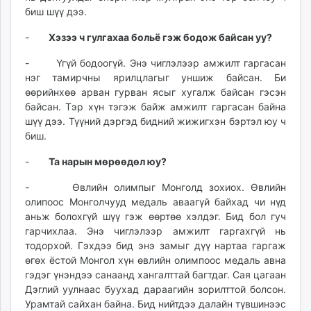
биш шүү дээ.
-
Хэзээ ч гулгахаа больё гэж бодож байсан уу?
- Үгүй бодоогүй. Энэ чиглэлээр амжилт гаргасан
нэг тамирчны ярилцлагыг уншиж байсан. Би
өөрийнхөө арван гурван ясыг хугалж байсан гэсэн
байсан. Тэр хүн тэгэж байж амжилт гаргасан байна
шүү дээ. Түүний дэргэд бидний жижигхэн бэртэл юу ч
биш.
-
Та нарын мөрөөдөл юу?
- Өвлийн олимпыг Монголд зохиох. Өвлийн
олипоос Монголчууд медаль аваагүй байхад чи нүд
аньж болохгүй шүү гэж өөртөө хэлдэг. Бид бол гуч
гарчихлаа. Энэ чиглэлээр амжилт гаргахгүй нь
тодорхой. Гэхдээ бид энэ замыг дүү нартаа гаргаж
өгөх ёстой Монгол хүн өвлийн олимпоос медаль авна
гэдэг үнэндээ санаанд хангалттай багтдаг. Сая цагаан
Дэглий уулнаас буухад дараагийн зорилттой болсон.
Урамтай сайхан байна. Бид нийтдээ далайн түвшинээс