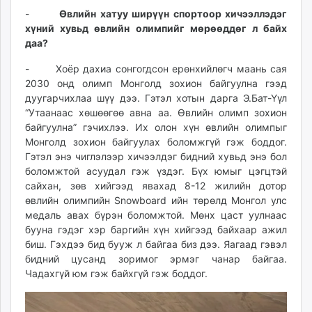
-
Өвлийн хатуу ширүүн спортоор хичээллэдэг
хүний хувьд өвлийн олимпийг мөрөөддөг л байх
даа?
- Хоёр дахиа сонгогдсон ерөнхийлөгч маань сая
2030 онд олимп Монголд зохион байгуулна гээд
дуугарчихлаа шүү дээ. Гэтэл хотын дарга Э.Бат-Үүл
“Утаанаас хөшөөгөө авна аа. Өвлийн олимп зохион
байгуулна” гэчихлээ. Их олон хүн өвлийн олимпыг
Монголд зохион байгуулах боломжгүй гэж боддог.
Гэтэл энэ чиглэлээр хичээлдэг бидний хувьд энэ бол
боломжтой асуудал гэж үздэг. Бүх юмыг цэгцтэй
сайхан, зөв хийгээд явахад 8-12 жилийн дотор
өвлийн олимпийн Snowboard ийн төрөлд Монгол улс
медаль авах бүрэн боломжтой. Мөнх цаст уулнаас
бууна гэдэг хэр баргийн хүн хийгээд байхаар ажил
биш. Гэхдээ бид бууж л байгаа биз дээ. Яагаад гэвэл
бидний цусанд зоримог эрмэг чанар байгаа.
Чадахгүй юм гэж байхгүй гэж боддог.