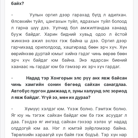
байх?
- Уулын оргил дээр гарахад бүгд л адилхан.
Өлсөхийн туйл, цангахын туйл, ядрахын туйл болоод
л гарна шүү дээ. Уулчид бол амжилтандаа ханаад
бууж байдаг. Харин бидний хувьд одоо л ёстой
жинхэнэ ажил эхлэх гэж байна ш дээ. Оргил дээр
гарчихаад орилолдоод, хашгираад бөөн эрч хүч. Хүн
өөрийнхөө дуртай юмыг хийнэ гэдэг чинь өөрөө бөөн
эрч хүч байдаг юм байна. Энэ ядарсан биений
хаанаас нь гардаг юм бэ гэмээр их эрч хүч гардаг.
-
Надад тэр Хонгорын элс рүү анх явж байсан
чинь хамгийн сонин бөгөөд сайхан санагдлаа.
Автобус пургон дамжаад л, зуны халуунд элс зориод
л явж байдаг. Үгүй ээ, мөн их дураа?
- Хүмүүс хэлдэг юм. Үхэж болно. Гэмтэж болно.
Яг юу нь тэгэж сайхан байдаг юм бэ гэж асуудаг л
даа. Гэхдээ яг ингээд сайхан гэхээр хэлэх үг надад
олддогүй юм аа. Нэг л юмтэй зүйрлэмээр байна.
Төрөлхийн хараагүй хүн байя гэж бодъё. Тэр хүн нар