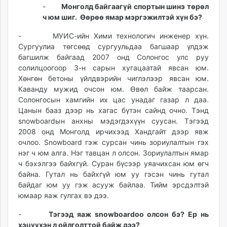
-
Монголд байгааг
үй спортын шинэ төрөл
ч юм шиг. Өөрөө ямар мэргэжилтэй хүн бэ?
- МУИС-ийн Хими технологич инженер хүн.
Сургуулиа төгсөөд сургуульдаа багшаар үлдэж
багшилж байгаад 2007 онд Солонгос улс руу
солилцоогоор 3-н сарын хугацаатай явсан юм.
Хөнгөн бетоны үйлдвэрийн чиглэлээр явсан юм.
Каванду мужид очсон юм. Өвөл байж таарсан.
Солонгосын хамгийн их цас унадаг газар л даа.
Цанын бааз дээр нь хагас бүтэн сайнд очно. Тэнд
snowboardын анхны мэдэгдэхүүн суусан. Тэгээд
2008 онд Монголд ирчихээд Хандгайт дээр явж
очлоо. Snowboard гэж сурсан чинь зориулалтын гэх
нэг ч юм алга. Нэг тавцан л олсон. Зориулалтын ямар
ч бэхэлгээ байхгүй. Суран бүсээр уяачихсан юм өгч
байна. Гутал нь байхгүй юм уу гэсэн чинь гутал
байдаг юм уу гэж асууж байлаа. Тийм эрсдэлтэй
юмаар яаж гулгах вэ дээ.
-
Тэгээд яаж snowboardoo олсон бэ? Ер нь
хэцүүхэн л ойлголттой байж дээ?