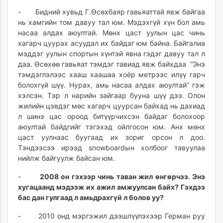
- Бидний хувьд Г.Өсөхбаяр гавьяаттай явж байгаа
нь хамгийн том давуу тал юм. Мэдэхгүй хүн бол амь
насаа алдах аюултай. Мөнх цаст уулын цас чинь
хагарч цуурах асуудал их байдаг юм байна. Байгалиа
мэддэг уулын спортын хүнтэй явна гэдэг давуу тал л
даа. Өсөхөө гавьяат тэмдэг тавиад явж байхдаа “Энэ
тэмдэглэлээс хааш хаашаа хоёр метрээс илүү гарч
болохгүй шүү. Нурах, амь насаа алдах аюултай” гэж
хэлсэн. Тэр л нарийн зайгаар бууна шүү дээ. Олон
жилийн цэвдэг мөс хагарч цуурсан байхад нь дахиад
л шинэ цас ороод битүүрчихсэн байдаг болохоор
аюултай байдгийг тэгэхэд ойлгосон юм. Анх мөнх
цаст уулнаас буугаад их зориг орсон л доо.
Тэндээсээ ирээд snowboardын холбоог тавуулаа
нийлж байгуулж байсан юм.
-
2008 он гэхээр чинь таван жил өнгөрчээ. Энэ
хугацаанд мэдээж их ажил амжуулсан байх? Гэхдээ
бас дан гулгаад л амьдрахгүй л болов уу?
- 2010 онд мэргэжил дээшлүүлэхээр Герман руу