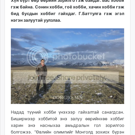
14:44:49
10:26:47
Хүн бүрт өөр өөрийн зорилго гэж байдаг. Бас хобби
ikon.mn
гэж байна. Сонин хобби, гоё хобби, хачин хобби гэж
mnb.mn
бид бусдын хоббиг гайхдаг. Г.Баттулга гэж эгэл
Livetv.mn
нэгэн залуутай уулзлаа.
Eguur.mn
24tsag.mn
shuud.mn
eagle.mn
ergelt.mn
zarig.mn
today.mn
zuv.mn
mminfo.mn
ugluu.mn
urlag.mn
unen.mn
Надад түүний хобби үнэхээр гайхалтай санагдсан.
asu.mn
Биширмээр хоббитой энэ залуу өөрийнхөө хоббиг
харин энэ насныхаа амьдралын гол зорилгоо
shudarga.mn
болгожээ. “Өвлийн олимпийг Монголд зохиох бүрэн
shuurhai.mn