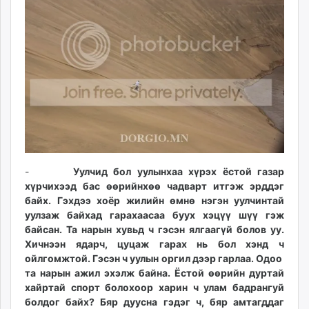
-
Уулчид бол уулынхаа хүрэх ёстой газар
хүрчихээд бас өөрийнхөө чадварт итгэж эрддэг
байх. Гэхдээ хоёр жилийн өмнө нэгэн уулчинтай
уулзаж байхад гарахаасаа буух хэцүү шүү гэж
байсан. Та нарын хувьд ч гэсэн ялгаагүй болов уу.
Хичнээн ядарч, цуцаж гарах нь бол хэнд ч
ойлгомжтой. Гэсэн ч уулын оргил дээр гарлаа. Одоо
та нарын ажил эхэлж байна. Ёстой өөрийн дуртай
хайртай спорт болохоор харин ч улам бадрангуй
болдог байх? Бяр дуусна гэдэг ч, бяр амтагддаг