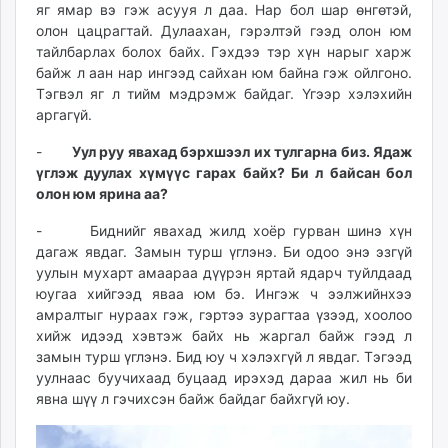
яг ямар вэ гэж асууя л даа. Нар бол шар өнгөтэй,
олон цацрагтай. Дулаахан, гэрэлтэй гээд олон юм
тайлбарлах болох байх. Гэхдээ тэр хүн нарыг харж
байж л аан нар ингээд сайхан юм байна гэж ойлгоно.
Тэгвэл яг л тийм мэдрэмж байдаг. Үгээр хэлэхийн
аргагүй.
-
Уул руу явахад бэрхшээл их тулгарна биз. Ядаж
үглэж дуулах хүмүүс гарах байх? Би л байсан бол
олон юм ярина аа?
- Биднийг явахад жилд хоёр гурван шинэ хүн
дагаж явдаг. Замын турш үглэнэ. Би одоо энэ эзгүй
уулын мухарт амаараа дүүрэн яртай ядарч туйлдаад
юугаа хийгээд яваа юм бэ. Ингэж ч ээлжийнхээ
амралтыг нураах гэж, гэртээ зурагтаа үзээд, хоолоо
хийж идээд хэвтэж байх нь жаргал байж гээд л
замын турш үглэнэ. Бид юу ч хэлэхгүй л явдаг. Тэгээд
уулнаас буучихаад буцаад ирэхэд дараа жил нь би
явна шүү л гэчихсэн байж байдаг байхгүй юу.