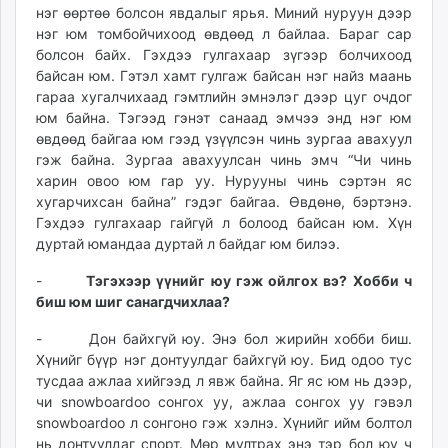
нэг өөртөө болсон явдалыг ярья. Миний нуруун дээр
нэг юм томбойчихоод өвдөөд л байлаа. Бараг сар
болсон байх. Гэхдээ гулгахаар зүгээр болчихоод
байсан юм. Гэтэл хамт гулгаж байсан нэг найз маань
гараа хугалчихаад гэмтлийн эмнэлэг дээр цуг очдог
юм байна. Тэгээд гэнэт санаад эмчээ энд нэг юм
өвдөөд байгаа юм гээд үзүүлсэн чинь зургаа авахуул
гэж байна. Зургаа авахуулсан чинь эмч “Чи чинь
харин овоо юм гар уу. Нурууны чинь сэртэн яс
хугарчихсан байна” гэдэг байгаа. Өвдөнө, бэртэнэ.
Гэхдээ гулгахаар гайгүй л болоод байсан юм. Хүн
дуртай юмандаа дуртай л байдаг юм билээ.
-
Тэгэхээр үүнийг юу гэж ойлгох вэ? Хобби ч
биш юм шиг санагдчихлаа?
- Дон байхгүй юу. Энэ бол жирийн хобби биш.
Хүнийг бүүр нэг донтуулдаг байхгүй юу. Бид одоо тус
тусдаа ажлаа хийгээд л явж байна. Яг яс юм нь дээр,
чи snowboardoo сонгох уу, ажлаа сонгох уу гэвэл
snowboardoo л сонгоно гэж хэлнэ. Хүнийг ийм болтол
нь донтуулдаг спорт. Мөр мултрах энэ тэр бол юу ч