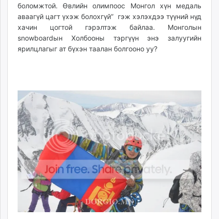
боломжтой. Өвлийн олимпоос Монгол хүн медaль
unuudur.mn
аваагүй цагт үхэж болохгүй” гэж хэлэхдээ түүний нүд
isee.mn
хачин цогтой гэрэлтэж байлаа. Монголын
mglradio.com
snowboardын Холбооны тэргүүн энэ з
алуугийн
fact.mn
ярилцлагыг ат бүхэн таалан болгооно уу?
itoim.mn
tumen.mn
shuum.mn
times.mn
tvmongolia.mn
mass.mn
unegui.mn
assa.mn
toim.mn
tac.mn
paparazzi.mn
unread.today