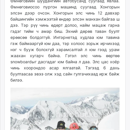
Өмнөговийн шуудангийн автобусанд суугаад явлаа.
Өмнөговиосоо пургон машинд суугаад Хонгорын
элсэн дээр очсон. Хонгорын элс чинь 12 давхар
байшингийн хэмжээтэй өндөр элсэн манхан байгаа ш
дээ. Тэр рүү чинь өдөрт долоо, найм мацаж гарна
гэдэг тийм ч амар биш. Эхний дөрөв таван буулт
ерөөсөө болдоггүй. Интэрнетэд худлаа юм тавина
гэж баймааргүй юм даа, тэр холоос зорьж ирчихээд
нэг ч бууж болохгүй харамсалтай л юм гээд урам
жаахан хугарч байна. Гэтэл элс чинь өөртөө
snowboardыг дасгадаг юм байна л даа. Элс цас хоёр
чинь хоорондоо асар ялгаатай. Тэгээд 6 дахь
буултаасаа эвээ олж хэд сайн гулгачихаад ирж байж
билээ.