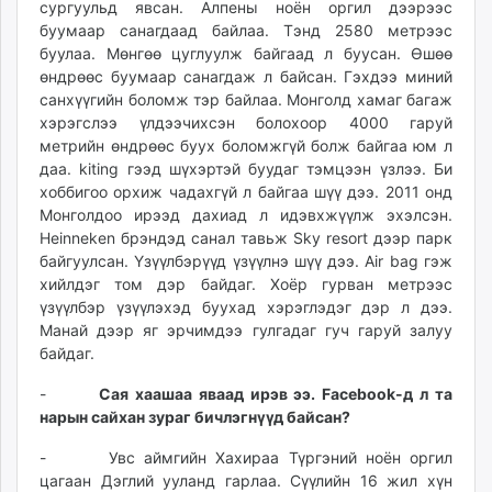
сургуульд явсан. Алпены ноён оргил дээрээс
буумаар санагдаад байлаа. Тэнд 2580 метрээс
буулаа. Мөнгөө цуглуулж байгаад л буусан. Өшөө
өндрөөс буумаар санагдаж л байсан. Гэхдээ миний
санхүүгийн боломж тэр байлаа. Монголд хамаг багаж
хэрэгслээ үлдээчихсэн болохоор 4000 гаруй
метрийн өндрөөс буух боломжгүй болж байгаа юм л
даа. kiting гээд шүхэртэй буудаг тэмцээн үзлээ. Би
хоббигоо орхиж чадахгүй л байгаа шүү дээ. 2011 онд
Монголдоо ирээд дахиад л идэвхжүүлж эхэлсэн.
Heinneken брэндэд санал тавьж Sky resort дээр парк
байгуулсан. Үзүүлбэрүүд үзүүлнэ шүү дээ. Air bag гэж
хийлдэг том дэр байдаг. Хоёр гурван метрээс
үзүүлбэр үзүүлэхэд буухад хэрэглэдэг дэр л дээ.
Манай дээр яг эрчимдээ гулгадаг гуч гаруй залуу
байдаг.
-
Сая хаашаа яваад ирэв ээ. Facebook-д л та
нарын сайхан зураг бичлэгнүүд байсан?
- Увс аймгийн Хахираа Түргэний ноён оргил
цагаан Дэглий ууланд гарлаа. Сүүлийн 16 жил хүн