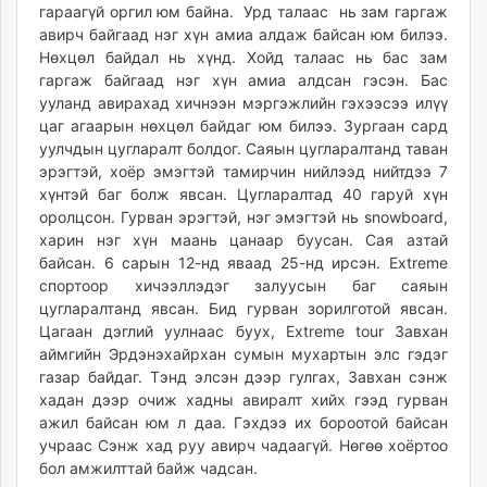
гараагүй оргил юм байна. Урд талаас нь зам гаргаж
авирч байгаад нэг хүн амиа алдаж байсан юм билээ.
Нөхцөл байдал нь хүнд. Хойд талаас нь бас зам
гаргаж байгаад нэг хүн амиа алдсан гэсэн. Бас
ууланд авирахад хичнээн мэргэжлийн гэхээсээ илүү
цаг агаарын нөхцөл байдаг юм билээ. Зургаан сард
уулчдын цугларалт болдог. Саяын цугларалтанд таван
эрэгтэй, хоёр эмэгтэй тамирчин нийлээд нийтдээ 7
хүнтэй баг болж явсан. Цугларалтад 40 гаруй хүн
оролцсон. Гурван эрэгтэй, нэг эмэгтэй нь snowboard,
харин нэг хүн маань цанаар буусан. Сая азтай
байсан. 6 сарын 12-нд яваад 25-нд ирсэн. Extreme
спортоор хичээллэдэг залуусын баг саяын
цугларалтанд явсан. Бид гурван зорилготой явсан.
Цагаан дэглий уулнаас буух, Extreme tour Завхан
аймгийн Эрдэнэхайрхан сумын мухартын элс гэдэг
газар байдаг. Тэнд элсэн дээр гулгах, Завхан сэнж
хадан дээр очиж хадны авиралт хийх гээд гурван
ажил байсан юм л даа. Гэхдээ их бороотой байсан
учраас Сэнж хад руу авирч чадаагүй. Нөгөө хоёртоо
бол амжилттай байж чадсан.