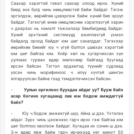
Саахар хэрэгтэй гэвэл саахар олоод ирнэ. Хүний
биед энэ бүгд чинь нөөцлөөстэй байж байдаг. Тэгэж
эргэлдэж, өөрийгөө цэвэрлэж байж хүний бие эрүүл
байдаг. Тэгэхгүй өнөө нөөцлөснөө хэрэглэхгүй харин
ч дээрээс нь нэмэлт тэжээлээр бөмбөгдөөд байдаг.
Хүний эрхтэний системүүд ажиллахгүй үхмэл
байдалд ороод байдаг юм шиг санагддаг. Тэгэхээр
өөрийхөө биеийг юу ч үгүй болтол шавхах хэрэгтэй
юм шиг байгаа юм. Хоёр хөл нь хугарчихсан хүн
уулнаас гурван өдөр мөлхсөөр байгаад буугаад
ирсэн байсан. Тэгтэл эрдэмтэд түүнийг судлаад
үзсэн чинь морифиноос ч илүү хүчтэй шингэн
ялгаруулсан байна гээд тэмдэглэчихсэн байсан.
-
Уулын оргилоос буухдаа айдаг уу? Бууж байх
асар богино хугацаанд лав юм бодож амждаггүй
байх?
- Юу ч бодож амжихгүй шүү. Айна ш дээ. Үхтэлээ
айдаг. Зүрх чинь цээжнээс гарч ирэх гэж байгаа юм
шиг болтлоо оволзож байдаг. Хугацаа их сонин ш дээ.
3-н өдөр явж байж гарч ирчихээд нэг минут 50