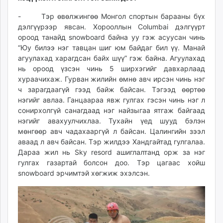
- Тэр өвөлжингөө Монгол спортын барааны бүх
дэлгүүрээр явсан. Хорооллын Columbai дэлгүүрт
ороод танайд snowboard байна уу гэж асуусан чинь
“Юу билээ нэг тавцан шиг юм байдаг бил үү. Манай
агуулахад харагдсан байх шүү” гэж байна. Агуулахад
нь ороод үзсэн чинь 5 ширхэгийг давхарлаад
хураачихаж. Гурван жилийн өмнө авч ирсэн чинь нэг
ч зарагдаагүй гээд байж байсан. Тэгээд өөртөө
нэгийг авлаа. Ганцаараа явж гулгах гэсэн чинь нэг л
сонирхолгүй санагдаад нэг найзыгаа ятгаж байгаад
нэгийг авахуулчихлаа. Тухайн үед шууд бэлэн
мөнгөөр авч чадахааргүй л байсан. Цалингийн зээл
аваад л авч байсан. Тэр жилдээ Хандгайтад гулгалаа.
Дараа жил нь Sky resord ашиглалтанд орж за нэг
гулгах газартай болсон доо. Тэр цагаас хойш
snowboard эрчимтэй хөгжиж эхэлсэн.