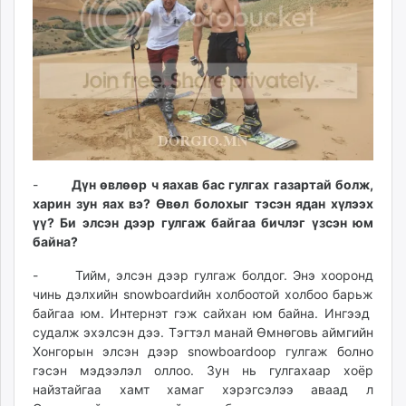
-
Дүн өвлөөр ч яахав бас гулгах газартай болж,
харин зун яах вэ? Өвөл болохыг тэсэн ядан хүлээх
үү? Би элсэн дээр гулгаж байгаа бичлэг үзсэн юм
байна?
- Тийм, элсэн дээр гулгаж болдог. Энэ хооронд
чинь дэлхийн snowboardийн холбоотой холбоо барьж
байгаа юм. Интернэт гэж сайхан юм байна. Ингээд
судалж эхэлсэн дээ. Тэгтэл манай Өмнөговь аймгийн
Хонгорын элсэн дээр snowboardоор гулгаж болно
гэсэн мэдээлэл оллоо. Зун нь гулгахаар хоёр
найзтайгаа хамт хамаг хэрэгсэлээ аваад л