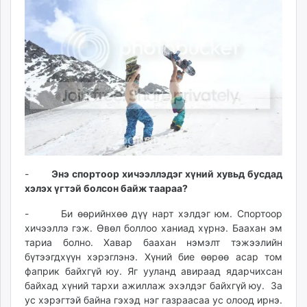
-
Энэ спортоор хичээллэдэг хүний хувьд бусдад
хэлэх үгтэй болсон байж таараа?
- Би өөрийнхөө дүү нарт хэлдэг юм. Спортоор
хичээллэ гэж. Өвөл боллоо ханиад хүрнэ. Баахан эм
тариа болно. Хавар баахан нэмэлт тэжээлийн
бүтээгдхүүн хэрэглэнэ. Хүний бие өөрөө асар том
фаприк байхгүй юу. Яг ууланд авираад ядарчихсан
байхад хүний тархи ажиллаж эхэлдэг байхгүй юу. За
ус хэрэгтэй байна гэхэд нэг газраасаа ус олоод ирнэ.