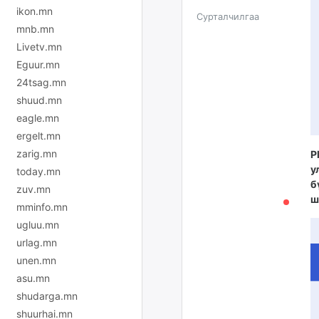
ikon.mn
Сурталчилгаа
mnb.mn
Livetv.mn
Eguur.mn
24tsag.mn
shuud.mn
eagle.mn
ergelt.mn
zarig.mn
P
у
today.mn
б
zuv.mn
ш
mminfo.mn
ugluu.mn
urlag.mn
unen.mn
asu.mn
shudarga.mn
shuurhai.mn