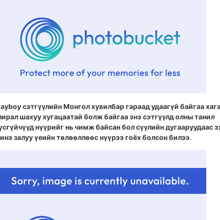
layboy сэтгүүлийн Монгол хувилбар гараад удаагүй байгаа хаг
лирал шахуу хугацаатай болж байгаа энэ сэтгүүлд олны танил
үсгүйчүүд нүүрийг нь чимж байсан бол сүүлийн дугааруудаас э
инэ залуу үеийн төлөөллөөс нүүрээ гоёх болсон билээ
.