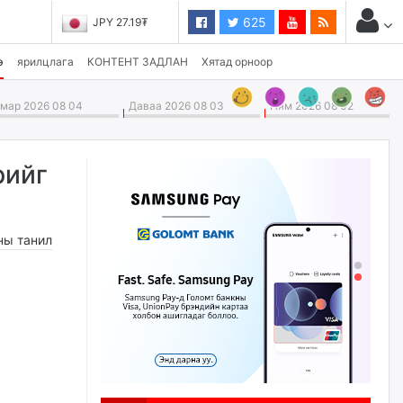
625
JPY 27.19₮
э
ярилцлага
КОНТЕНТ ЗАДЛАН
Хятад орноор
ар 2026 08 04
Даваа 2026 08 03
Ням 2026 08 02
рийг
ны танил