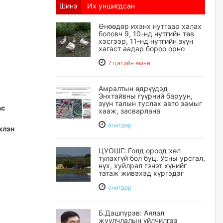
Шинэ
Их уншигдсан
Өнөөдөр ихэнх нутгаар халах
боловч 9, 10-нд нутгийн төв
хэсгээр, 11-нд нутгийн зүүн
хагаст аадар бороо орно
7 цагийн өмнө
Амралтын өдрүүдэд
Энхтайвны гүүрний баруун,
зүүн талын туслах авто замыг
ас
хааж, засварлана
өчигдѳр
хлэн
ЦУОШГ: Голд ороод хөл
тулахгүй бол буц. Усны урсгал,
нүх, хуйлрал гэнэт хүнийг
татаж живэхэд хүргэдэг
өчигдѳр
Б.Дашпүрэв: Аялал
жуулчлалын үйлчилгээ