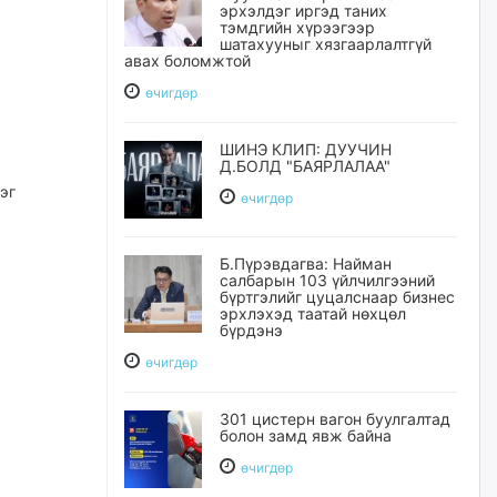
эрхэлдэг иргэд таних
тэмдгийн хүрээгээр
шатахууныг хязгаарлалтгүй
авах боломжтой
өчигдѳр
ШИНЭ КЛИП: ДУУЧИН
Д.БОЛД "БАЯРЛАЛАА"
эг
өчигдѳр
Б.Пүрэвдагва: Найман
салбарын 103 үйлчилгээний
бүртгэлийг цуцалснаар бизнес
эрхлэхэд таатай нөхцөл
бүрдэнэ
өчигдѳр
301 цистерн вагон буулгалтад
болон замд явж байна
өчигдѳр