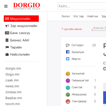
Эхлэл
Улс төр
Нийгэм
Эд
Мэдээллийн
Зар мэдээллийн
Баасан 2
7 цагийн өмнө
Банк санхүү
Бизнес ААН
26
Сэтгэгдэл
Төрийн
Хуваалцах
Нийслэлийн
Жиргээ
С
dorgio.mn
Хөгжилтэй
Gogo.mn
caak.mn
1
Гайхамшигтай
news.mn
0
Гунигтай
zindaa.mn
0
Жихүүцмээр
Baabar.mn
0
Үзэн ядмаар
tovch.mn