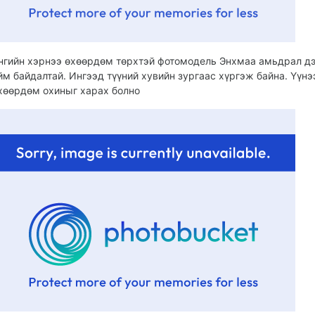
нгийн хэрнээ өхөөрдөм төрхтэй фотомодель Энхмаа амьдрал д
йм байдалтай. Ингээд түүний хувийн зургаас хүргэж байна. Үүнэ
хөөрдөм охиныг харах болно