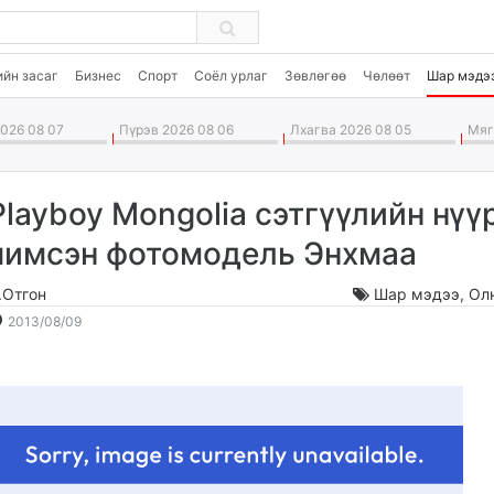
ийн засаг
Бизнес
Спорт
Соёл урлаг
Зөвлөгөө
Чөлөөт
Шар мэдэ
026 08 07
Пүрэв 2026 08 06
Лхагва 2026 08 05
Мягм
Playboy Mongolia сэтгүүлийн нүү
чимсэн фотомодель Энхмаа
.Отгон
Шар мэдээ
,
Ол
2013-
2026-
2013/08/09
08-
08-
09
08
17:13:17
19:02:23