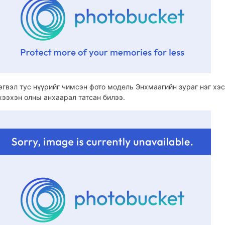
эгвэл тус нүүрийг чимсэн фото модель Энхмаагийн зураг нэг хэс
хээхэн олны анхаарал татсан билээ.