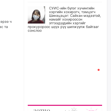
СУИС-ийн бүлэг хүчингийн
хэргийн хохирогч, тэмцэгч
Шинэцэцэг: Сайхан мэдээтэй,
намайг хохироосон
ээрээ ч
этгээдүүдийн хэргийг
эс та
прокуророос шүүх рүү шилжүүлж байгааг
сонслоо
өчигдѳр
Өчигдрийн байдлаар ₮10000
доош дүнгээр шатахууны
худалдан авалт хийсэн 1500
баримт бүртгэгджээ
өчигдѳр
Шатахуун олголтыг 50,000
төгрөгөөр хязгаарласныг
нэмэгдүүлж 100,000 төгрөгт
хүргэхээр судалж байгаа
өчигдѳр