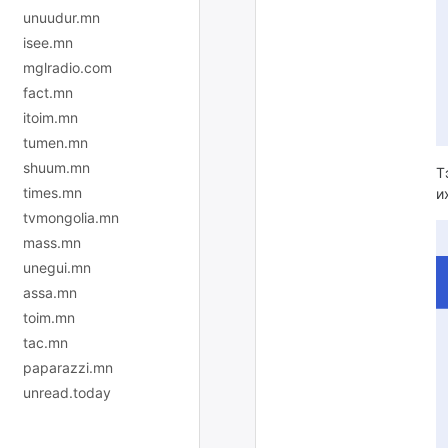
unuudur.mn
isee.mn
mglradio.com
fact.mn
itoim.mn
tumen.mn
shuum.mn
Т
times.mn
и
tvmongolia.mn
mass.mn
unegui.mn
assa.mn
toim.mn
tac.mn
paparazzi.mn
unread.today