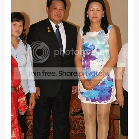
ikon.mn
mnb.mn
Livetv.mn
Eguur.mn
24tsag.mn
shuud.mn
eagle.mn
ergelt.mn
zarig.mn
today.mn
zuv.mn
mminfo.mn
ugluu.mn
urlag.mn
unen.mn
asu.mn
shudarga.mn
shuurhai.mn