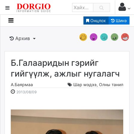
Онцлох
Шинэ
Мэдээллийн
Зар мэдээллийн
Архив
Банк санхүү
Бизнес ААН
Төрийн
Б.Галааридын гэрийг
Нийслэлийн
гийгүүлж, ажлыг нугалагч
А.Баярмаа
Шар мэдээ
,
Олны танил
dorgio.mn
2013-
2026-
2013/08/09
Gogo.mn
08-
08-
caak.mn
09
09
news.mn
20:07:43
22:39:39
zindaa.mn
Baabar.mn
tovch.mn