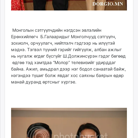
unuudur.mn
isee.mn
mglradio.com
fact.mn
Монголын сэтгүүлчдийн нэгдсэн эвлэлийн
itoim.mn
Ерөнхийлөгч Б.Галааридыг Монголчууд сэтгүүлч,
зохиолч, орчуулагч, нийтлэлч гэдгээр нь илүүтэй
tumen.mn
мэднэ. Тэгвэл түүний гэрийг гийгүүлж, албан ажлыг
shuum.mn
нь нугалж өгдөг бүсгүйг Ш.Должинсүрэн гэдэг бөгөөд
times.mn
өдгөө тэд хамтдаа “Молор” телевизийг удирддаг
tvmongolia.mn
байна. Ажил, амьдрал дээр нэг бодол санаатай байж,
mass.mn
нэгэндээ түшиг болж явдаг хос саяхны баярын өдөр
манай дуранд өртсныг хүргэе.
unegui.mn
assa.mn
toim.mn
tac.mn
paparazzi.mn
unread.today