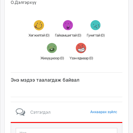
О.Дэлгэрхүү
Хөгжилтэй (
0
)
Гайхамшигтай (
0
)
Гунигтай (
0
)
Жихүүцмээр (
0
)
Үзэн ядмаар (
0
)
Энэ мэдээ таалагдаж байвал
Сэтгэгдэл
Анхаарах зүйлс