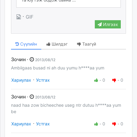
·
GIF
Илгээх
Сүүлийн
Шилдэг
Таагүй
Зочин ·
2013/08/12
Ambiigaas busad ni ah duu yumu h****aa yum
·
Хариулах
Устгах
-
0
-
0
Зочин ·
2013/08/12
naad haa zow bicheechee useg ntr dutuu h****aa yum
be
·
Хариулах
Устгах
-
0
-
0