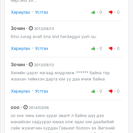
ниргэнэ ээ...
·
Хариулах
Устгах
-
0
-
0
Зочин ·
2013/08/13
Kino zurag avalt bna shd hardaggui yum uu.
·
Хариулах
Устгах
-
0
-
0
Зочин ·
2013/08/13
Хилийн цэрэг яагаад мэдрэмж ****** байна тэр
жаахан тиймхэн дарга юм уу даа ичиж байна
·
Хариулах
Устгах
-
0
-
0
ооо ·
2014/02/06
оо энэ чинь кино зураг авалт л байна шүү дээ
манайхан хадуурах юмаа олж ядах юм дааАмбий
сайн жүжигчин хурдан Гавьяат болооч ээ Эмгэний