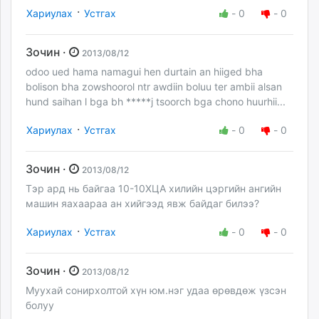
·
Хариулах
Устгах
-
0
-
0
Зочин ·
2013/08/12
odoo ued hama namagui hen durtain an hiiged bha
bolison bha zowshoorol ntr awdiin boluu ter ambii alsan
hund saihan l bga bh *****j tsoorch bga chono huurhii...
·
Хариулах
Устгах
-
0
-
0
Зочин ·
2013/08/12
Тэр ард нь байгаа 10-10ХЦА хилийн цэргийн ангийн
машин яахаараа ан хийгээд явж байдаг билээ?
·
Хариулах
Устгах
-
0
-
0
Зочин ·
2013/08/12
Муухай сонирхолтой хүн юм.нэг удаа өрөвдөж үзсэн
болуу