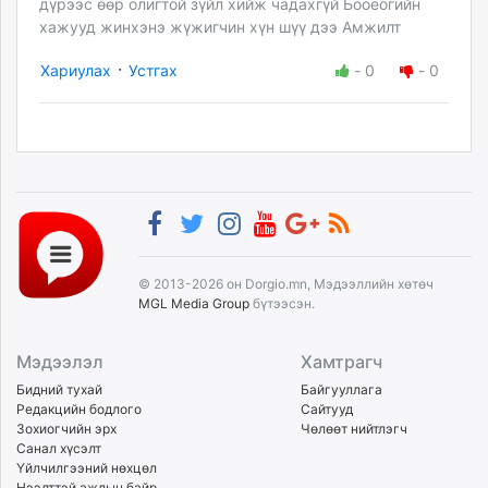
дүрээс өөр олигтой зүйл хийж чадахгүй Бооёогийн
хажууд жинхэнэ жүжигчин хүн шүү дээ Амжилт
·
Хариулах
Устгах
-
0
-
0
© 2013-2026 он Dorgio.mn, Мэдээллийн хөтөч
MGL Media Group
бүтээсэн.
Мэдээлэл
Хамтрагч
Бидний тухай
Байгууллага
Редакцийн бодлого
Сайтууд
Зохиогчийн эрх
Чөлөөт нийтлэгч
Санал хүсэлт
Үйлчилгээний нөхцөл
Нээлттэй ажлын байр