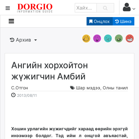
Онцлох
Шинэ
Мэдээллийн
Зар мэдээллийн
Архив
Банк санхүү
Бизнес ААН
Төрийн
Ангийн хорхойтон
Нийслэлийн
жүжигчин Амбий
С.Отгон
Шар мэдээ
,
Олны танил
dorgio.mn
2013-
2026-
2013/08/11
Gogo.mn
08-
08-
caak.mn
11
08
news.mn
17:40:59
20:55:27
zindaa.mn
Baabar.mn
Хошин урлагийн жүжигчдийг хараад өөрийн эрхгүй
инээмээр болдог. Тэд ийм л онцгой авъяастай,
tovch.mn