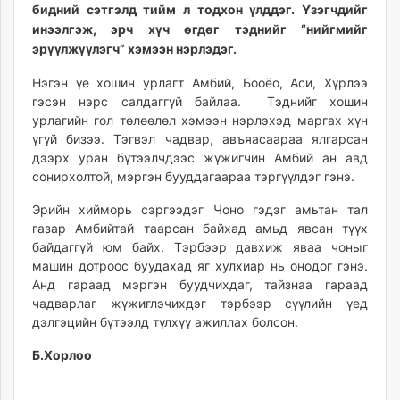
бидний сэтгэлд тийм л тодхон үлддэг. Үзэгчдийг
ikon.mn
инээлгэж, эрч хүч өгдөг тэднийг “нийгмийг
mnb.mn
эрүүлжүүлэгч” хэмээн нэрлэдэг.
Livetv.mn
Eguur.mn
Нэгэн үе хошин урлагт Амбий, Бооёо, Аси, Хүрлээ
гэсэн нэрс салдаггүй байлаа. Тэднийг хошин
24tsag.mn
урлагийн гол төлөөлөл хэмээн нэрлэхэд маргах хүн
shuud.mn
үгүй бизээ. Тэгвэл чадвар, авъяасаараа ялгарсан
eagle.mn
дээрх уран бүтээлчдээс жүжигчин Амбий ан авд
ergelt.mn
сонирхолтой, мэргэн бууддагаараа тэргүүлдэг гэнэ.
zarig.mn
Эрийн хийморь сэргээдэг Чоно гэдэг амьтан тал
today.mn
газар Амбийтай таарсан байхад амьд явсан түүх
zuv.mn
байдаггүй юм байх. Тэрбээр давхиж яваа чоныг
mminfo.mn
машин дотроос буудахад яг хулхиар нь онодог гэнэ.
ugluu.mn
Анд гараад мэргэн буудчихдаг, тайзнаа гараад
чадварлаг жүжиглэчихдэг тэрбээр сүүлийн үед
urlag.mn
дэлгэцийн бүтээлд түлхүү ажиллах болсон.
unen.mn
asu.mn
Б.Хорлоо
shudarga.mn
shuurhai.mn