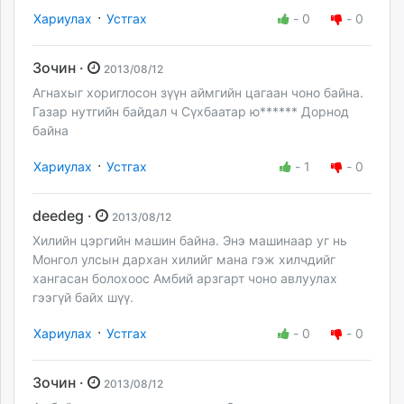
·
Хариулах
Устгах
-
0
-
0
Зочин ·
2013/08/12
Агнахыг хориглосон зүүн аймгийн цагаан чоно байна.
Газар нутгийн байдал ч Сүхбаатар ю****** Дорнод
байна
·
Хариулах
Устгах
-
1
-
0
deedeg ·
2013/08/12
Хилийн цэргийн машин байна. Энэ машинаар уг нь
Монгол улсын дархан хилийг мана гэж хилчдийг
хангасан болохоос Амбий арзгарт чоно авлуулах
гээгүй байх шүү.
·
Хариулах
Устгах
-
0
-
0
Зочин ·
2013/08/12