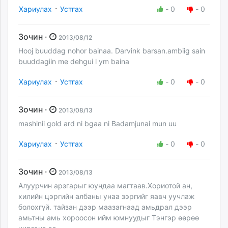
·
Хариулах
Устгах
-
0
-
0
Зочин ·
2013/08/12
Hooj buuddag nohor bainaa. Darvink barsan.ambiig sain
buuddagiin me dehgui l ym baina
·
Хариулах
Устгах
-
0
-
0
Зочин ·
2013/08/13
mashinii gold ard ni bgaa ni Badamjunai mun uu
·
Хариулах
Устгах
-
0
-
0
Зочин ·
2013/08/13
Алуурчин арзгарыг юундаа магтаав.Хориотой ан,
хилийн цэргийн албаны унаа зэргийг яавч уучлаж
болохгүй. тайзан дээр маазагнаад амьдрал дээр
амьтны амь хороосон ийм юмнуудыг Тэнгэр өөрөө