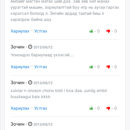
Амбийг магтан матах шив дээ. Зөв зөв хил манах
үүрэгтэй машин, зориулалттай буу нтр нь зугаа гаргах
хэрэгсэл болоод л. Энгийн ардад таатай биш л
харагдаж байна шүү.
·
Хариулах
Устгах
-
0
-
0
Зочин ·
2013/08/12
Чонондоо бариулаад үхээсэй....
·
Хариулах
Устгах
-
0
-
0
Зочин ·
2013/08/12
xulxiar n onoson chono bish l bna daa. uuniig ambii
buudaagui baix kkkk
·
Хариулах
Устгах
-
0
-
0
Зочин ·
2013/08/12