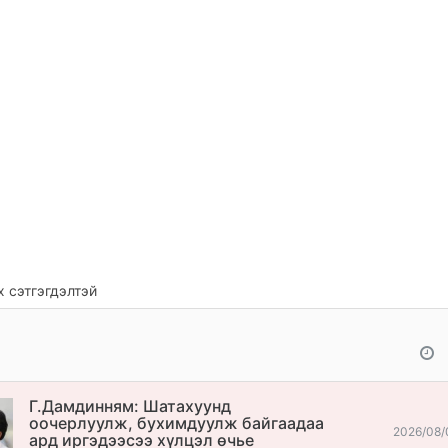
 сэтгэгдэлтэй
Г.Дамдинням: Шатахуунд
оочерлуулж, бухимдуулж байгаадаа
2026/08/
ард иргэдээсээ хүлцэл өчье