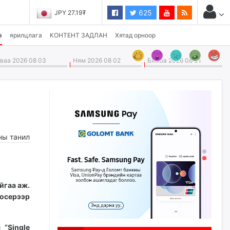
625
JPY 27.19₮
э
ярилцлага
КОНТЕНТ ЗАДЛАН
Хятад орноор
аа 2026 08 03
Ням 2026 08 02
Бямба 2026 08 01
ны танил
йгаа аж.
юсерээр
й
“
Single