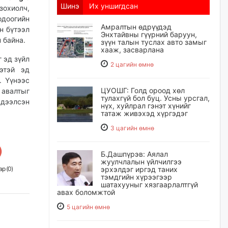
Шинэ
Их уншигдсан
охиолч,
одоогийн
Амралтын өдрүүдэд
н бүтээл
Энхтайвны гүүрний баруун,
 байна.
зүүн талын туслах авто замыг
хааж, засварлана
 эд зүйл
2 цагийн өмнө
этэй эд
. Үүнээс
ЦУОШГ: Голд ороод хөл
 авалтыг
тулахгүй бол буц. Усны урсгал,
эдээлсэн
нүх, хуйлрал гэнэт хүнийг
татаж живэхэд хүргэдэг
3 цагийн өмнө
Б.Дашпүрэв: Аялал
жуулчлалын үйлчилгээ
р (
0
)
эрхэлдэг иргэд таних
тэмдгийн хүрээгээр
шатахууныг хязгаарлалтгүй
авах боломжтой
5 цагийн өмнө