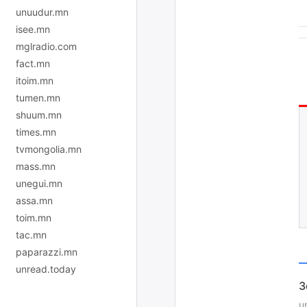
unuudur.mn
isee.mn
mglradio.com
fact.mn
itoim.mn
tumen.mn
shuum.mn
times.mn
tvmongolia.mn
mass.mn
unegui.mn
assa.mn
toim.mn
tac.mn
paparazzi.mn
unread.today
u