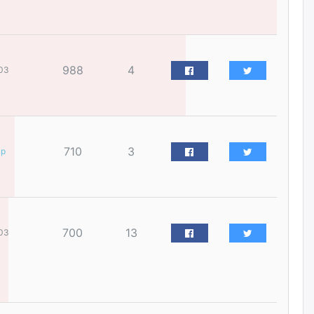
үйлчилгээний ажилтнуудын
ХАРИЛЦАА хандлагатай
холбоотой ГОМДОЛ их байгааг
дурдлаа
өчигдѳр
988
4
03
Бариста хийх нь залуусын
дунд яагаад трэнд болов
өчигдѳр
710
3
ар
Өмгөөлөгч Б.Оюунбилэг:
"Урьхан" Б.Чинбат гэж хүн
бизнес хамтрагчаа гүтгэж
хууль хяналтын байгууллагаар
шалгуулж, торны цаана
суулгана гэх мэтээр дарамталдаг
700
13
03
өчигдѳр
Д.Амарбаясгалан:
Шатахууныхаа 97 хувийг нэг
улсаас авдаг хараат байдлаа
зогсоож, Арабын орнуудаас