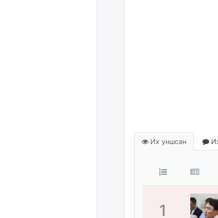
Их уншсан
Их
1