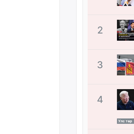
2
3
4
Улс төр