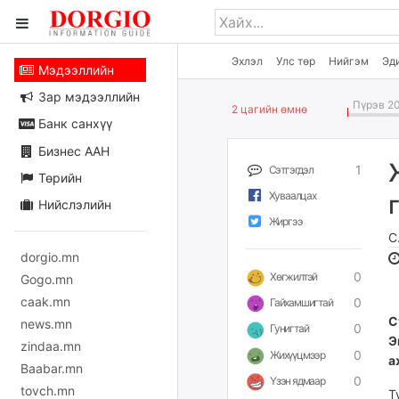
Эхлэл
Улс төр
Нийгэм
Эд
Мэдээллийн
Зар мэдээллийн
Пүрэв 20
2 цагийн өмнө
Банк санхүү
Бизнес ААН
1
Сэтгэгдэл
Төрийн
Хуваалцах
Нийслэлийн
Жиргээ
С
dorgio.mn
0
Хөгжилтэй
Gogo.mn
caak.mn
0
Гайхамшигтай
С
news.mn
0
Гунигтай
Э
zindaa.mn
0
Жихүүцмээр
а
Baabar.mn
0
Үзэн ядмаар
tovch.mn
Т