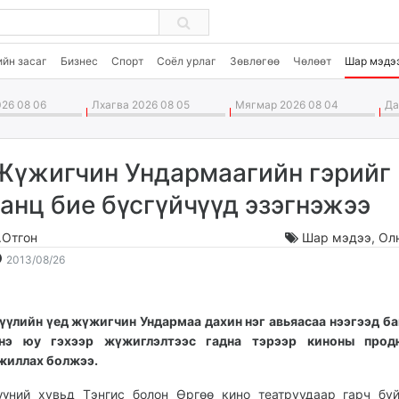
ийн засаг
Бизнес
Спорт
Соёл урлаг
Зөвлөгөө
Чөлөөт
Шар мэдэ
26 08 06
Лхагва 2026 08 05
Мягмар 2026 08 04
Дав
Жүжигчин Ундармаагийн гэрийг
ганц бие бүсгүйчүүд эзэгнэжээ
.Отгон
Шар мэдээ
,
Ол
2013-
2026-
2013/08/26
08-
08-
26
07
20:53:04
18:46:07
үүлийн үед жүжигчин Ундармаа дахин нэг авьяасаа нээгээд ба
нэ юу гэхээр жүжиглэлтээс гадна тэрээр киноны прод
жиллах болжээ.
үүний хувьд Тэнгис болон Өргөө кино театруудаар гарч бу