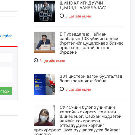
ШИНЭ КЛИП: ДУУЧИН
Д.БОЛД "БАЯРЛАЛАА"
5 цагийн өмнө
Б.Пүрэвдагва: Найман
х зүйлс
салбарын 103 үйлчилгээний
бүртгэлийг цуцалснаар бизнес
эрхлэхэд таатай нөхцөл
бүрдэнэ
5 цагийн өмнө
301 цистерн вагон буулгалтад
болон замд явж байна
6 цагийн өмнө
гээх
СУИС-ийн бүлэг хүчингийн
хэргийн хохирогч, тэмцэгч
Шинэцэцэг: Сайхан мэдээтэй,
намайг хохироосон
этгээдүүдийн хэргийг
прокуророос шүүх рүү шилжүүлж байгааг
сонслоо