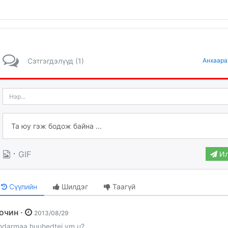
Сэтгэгдэлүүд (1)
Анхаара
·
GIF
Ил
Сүүлийн
Шилдэг
Таагүй
Зочин ·
2013/08/29
ndarmaa huuhedtei ym u?