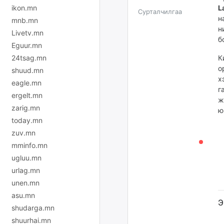
ikon.mn
L
Сурталчилгаа
н
mnb.mn
н
Livetv.mn
б
Eguur.mn
24tsag.mn
К
о
shuud.mn
х
eagle.mn
г
ergelt.mn
ж
zarig.mn
ю
today.mn
zuv.mn
mminfo.mn
ugluu.mn
urlag.mn
unen.mn
asu.mn
Э
shudarga.mn
shuurhai.mn