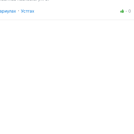
·
ариулах
Устгах
-
0