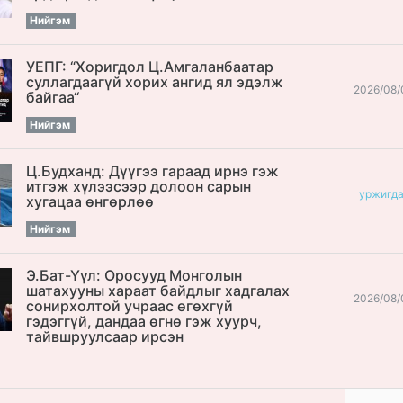
Нийгэм
УЕПГ: “Хоригдол Ц.Амгаланбаатар
cуллагдаагүй хорих ангид ял эдэлж
2026/08/
байгаа“
Нийгэм
Ц.Будханд: Дүүгээ гараад ирнэ гэж
итгэж хүлээсээр долоон сарын
уржигд
хугацаа өнгөрлөө
Нийгэм
Э.Бат-Үүл: Оросууд Монголын
шатахууны хараат байдлыг хадгалах
2026/08/
сонирхолтой учраас өгөхгүй
гэдэггүй, дандаа өгнө гэж хуурч,
тайвшруулсаар ирсэн