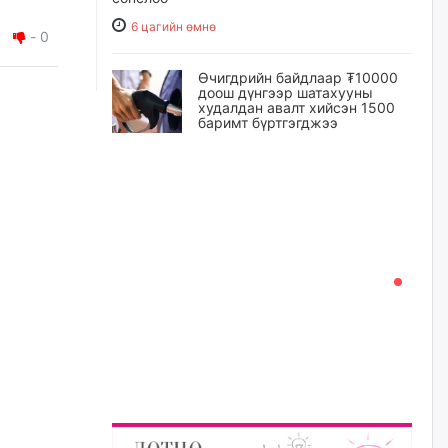
6 цагийн өмнө
-
0
Өчигдрийн байдлаар ₮10000
доош дүнгээр шатахууны
худалдан авалт хийсэн 1500
баримт бүртгэгджээ
6 цагийн өмнө
Шатахуун олголтыг 50,000
төгрөгөөр хязгаарласныг
нэмэгдүүлж 100,000 төгрөгт
хүргэхээр судалж байгаа
6 цагийн өмнө
Ц.Сандаг-Очир: COP17 ба
COP31 хурлын уялдаа нь
Риогийн гурван конвенцын
нэгдсэн хэрэгжилтийг ахиулах
чухал алхам болно
7 цагийн өмнө