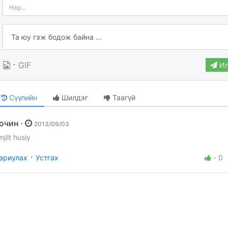
·
GIF
Ил
Сүүлийн
Шилдэг
Таагүй
Зочин ·
2013/09/03
jilt husiy
·
ариулах
Устгах
-
0