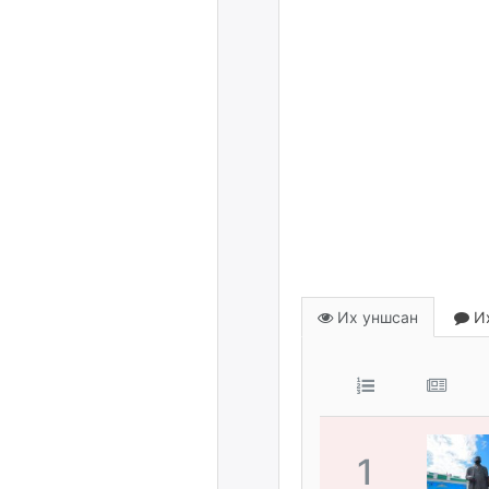
Их уншсан
Их
1