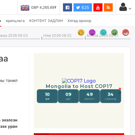
625
GBP 4,265.69₮
USD 3,496.90₮
э
ярилцлага
КОНТЕНТ ЗАДЛАН
Хятад орноор
ваа 2026 08 03
Ням 2026 08 02
Бямба 2026 08 01
аа
ны танил
а эхэлсэн
ээх уран