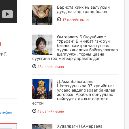
Бариста хийх нь залуусын
дунд яагаад трэнд болов
17 цагийн өмнө
Өмгөөлөгч Б.Оюунбилэг:
"Урьхан" Б.Чинбат гэж хүн
бизнес хамтрагчаа гүтгэж
хууль хяналтын байгууллагаар
р (
0
)
шалгуулж, торны цаана
суулгана гэх мэтээр дарамталдаг
18 цагийн өмнө
Д.Амарбаясгалан:
Шатахууныхаа 97 хувийг нэг
улсаас авдаг хараат байдлаа
зогсоож, Арабын орнуудаас
нийлүүлэх ажлыг сэргээх
ёстой
18 цагийн өмнө
х зүйлс
Худалдагч Н.Амарзаяа: