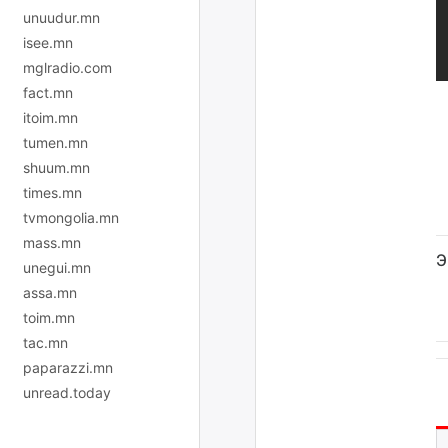
unuudur.mn
isee.mn
mglradio.com
fact.mn
itoim.mn
tumen.mn
shuum.mn
times.mn
tvmongolia.mn
mass.mn
Э
unegui.mn
assa.mn
toim.mn
tac.mn
paparazzi.mn
unread.today