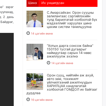
Шинэ
Их уншигдсан
э” зэрэг
уулахад,
С.Амарсайхан: Орон сууцны
залилангаас сэргийлэхийн
д 2 дахь
тулд барилгатай холбоотой бүх
Байдраг,
мэдээллийг харуулах шинэ
цахим систем танилцуулна
14 цагийн өмнө
“Хотын дарга сонсож байна”
150150 тусгай дугаарыг
наймдугаар сарын 14-нөөс
ажиллуулж эхэлнэ
14 цагийн өмнө
Орон сууц, нийтийн аж ахуй,
авто зам, тохижилт
үйлчилгээний ажилтнуудын
ХАРИЛЦАА хандлагатай
холбоотой ГОМДОЛ их байгааг
дурдлаа
16 цагийн өмнө