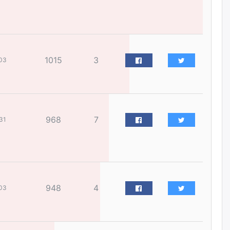
жилийн ойд зориулсан
наадмыг хойшлуулав
өчигдѳр
Монгол Улсад 162 вагон - 9720
1015
3
тонн АИ-92 орж иржээ
03
өчигдѳр
Jade Gas: 1.1 тэрбум австрали
долларын санхүүжилтийн
968
7
31
эцсийн гэрээг есдүгээр сард
байгуулбал Тавантолгойн
метан хийн үйлдвэрлэлийн
өрөмдлөгийг 2027 онд эхлүүлнэ
өчигдѳр
Ханын материалд эхний
948
4
03
ээлжийн 6 блок орон сууцны
барилга угсралтын ажил
үргэлжилж байна
өчигдѳр