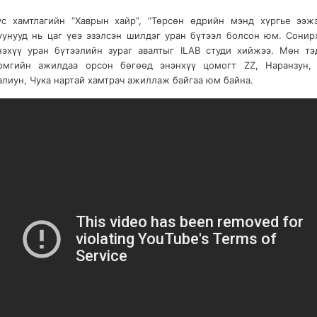
ус хамтлагийн “Хаврын хайр”, “Төрсөн өдрийн мэнд хүргье ээжэ
уунууд нь цаг үеэ эзэлсэн шилдэг уран бүтээл болсон юм.
Сонирх
нэхүү уран бүтээлийн зураг авалтыг ILAB студи хийжээ. Мөн тэ
омгийн ажилдаа орсон бөгөөд энэнхүү цомогт ZZ, Наранзун, 
алиун, Чука нартай хамтрач ажиллаж байгаа юм байна.