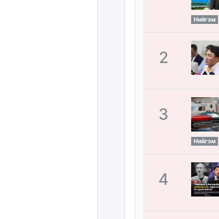
Нийгэм
2
3
Нийгэм
4