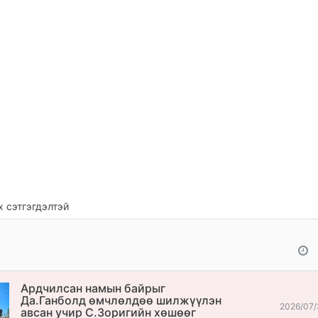
 сэтгэгдэлтэй
Ардчилсан намын байрыг
Да.Ганболд өмчлөлдөө шилжүүлэн
2026/07/
авсан учир С.Зоригийн хөшөөг