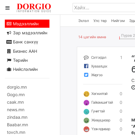
Эхлэл
Улс төр
Нийгэм
Эд
Мэдээллийн
Зар мэдээллийн
Пүрэв 2
14 цагийн өмнө
Банк санхүү
Бизнес ААН
1
Сэтгэгдэл
Төрийн
Хуваалцах
Нийслэлийн
Жиргээ
С
dorgio.mn
0
Хөгжилтэй
Gogo.mn
caak.mn
0
Гайхамшигтай
news.mn
0
Гунигтай
zindaa.mn
0
M
Жихүүцмээр
Baabar.mn
"
0
Үзэн ядмаар
tovch.mn
б