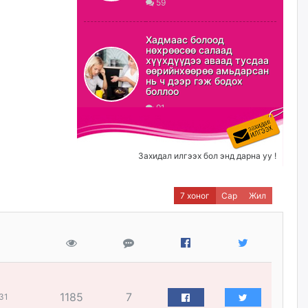
59
ХЗДХ-ын сайд С.Амарсайхан:
Авлигаар авсан хөрөнгийг
Хадмаас болоод
хурааж, нийгмийн сайн
нөхрөөсөө салаад
сайхны хөгжилд зориулах
хүүхдүүдээ аваад тусдаа
бөгөөд үүнийг хэд хэдэн эрх
өөрийнхөөрөө амьдарсан
бүхий байгууллагаас санал авна
нь ч дээр гэж бодох
боллоо
өчигдѳр
91
Шатахууныг олдож байгаа
газраас нь л авч байна. Үнэ
тарифаас илүү хангамж дээр
Захидал илгээх бол энд дарна уу !
анхаарч байна
өчигдѳр
7 хоног
Сар
Жил
Ц.Будханд: Дүүгээ гараад
ирнэ гэж итгэж хүлээсээр
долоон сарын хугацаа
өнгөрлөө
өчигдѳр
1185
7
31
Барилгын салбарын 100