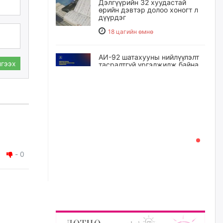
Дэлгүүрийн 32 хуудастай
өрийн дэвтэр долоо хоногт л
дүүрдэг
18 цагийн өмнө
АИ-92 шатахууны нийлүүлэлт
гээх
тасралтгүй үргэлжилж байна
19 цагийн өмнө
I ангийн цахим бүртгэл энэ
сарын 17-ноос эхэлнэ
20 цагийн өмнө
-
0
Үндсэн хууль зөрчсөн
Х.Булгантуяа, үндэсний эв
нэгдэлд харшилсан
М.Нарантуяа-Нара нарт хэзээ
хариуцлага тооцох вэ?
20 цагийн өмнө