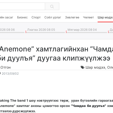
ийн засаг
Бизнес
Спорт
Соёл урлаг
Зөвлөгөө
Чөлөөт
Шар мэдэ
026 08 06
Лхагва 2026 08 05
Мягмар 2026 08 04
Да
“Anemone” хамтлагийнхан “Чамд
би дуулъя” дуугаа клипжүүлжээ
.Отгон
Шар мэдээ
,
Ол
2013-
2026-
2013/09/02
09-
08-
02
07
16:54:37
07:09:53
aking The band 1 шоу нэвтрүүлгээс төрж, уран бүтээлийн гараага
Anemone" хамтлаг анхны цомогтоо орсон
"Чамдаа би дуулъя"
хэм
үтээлээ дүрсжүүлжээ.