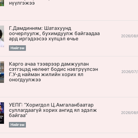
нүүлгэжээ
Г.Дамдинням: Шатахуунд
оочерлуулж, бухимдуулж байгаадаа
2026/08/
ард иргэдээсээ хүлцэл өчье
Нийгэм
Карго ачаа тээврээр дамжуулан
сэтгэцэд нөлөөт бодис нэвтрүүлсэн
2026/07/
Г.У-д найман жилийн хорих ял
оногдуулжээ
УЕПГ: “Хоригдол Ц.Амгаланбаатар
cуллагдаагүй хорих ангид ял эдэлж
2026/08/
байгаа“
Нийгэм