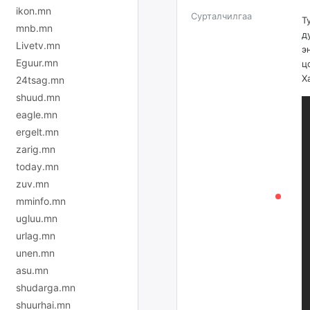
ikon.mn
Сурталчилгаа
Т
mnb.mn
д
Livetv.mn
э
Eguur.mn
ц
Х
24tsag.mn
shuud.mn
eagle.mn
ergelt.mn
zarig.mn
today.mn
zuv.mn
mminfo.mn
ugluu.mn
urlag.mn
unen.mn
asu.mn
shudarga.mn
shuurhai.mn