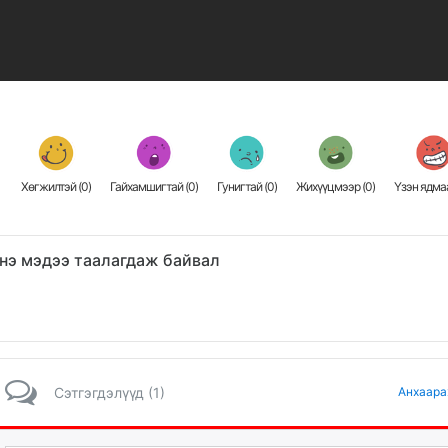
Хөгжилтэй (
0
)
Гайхамшигтай (
0
)
Гунигтай (
0
)
Жихүүцмээр (
0
)
Үзэн ядмаа
нэ мэдээ таалагдаж байвал
Сэтгэгдэлүүд (1)
Анхаара