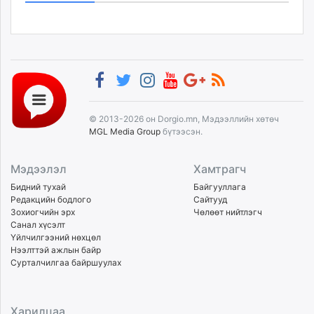
© 2013-2026 он Dorgio.mn, Мэдээллийн хөтөч
MGL Media Group
бүтээсэн.
Мэдээлэл
Хамтрагч
Бидний тухай
Байгууллага
Редакцийн бодлого
Сайтууд
Зохиогчийн эрх
Чөлөөт нийтлэгч
Санал хүсэлт
Үйлчилгээний нөхцөл
Нээлттэй ажлын байр
Сурталчилгаа байршуулах
Харилцаа