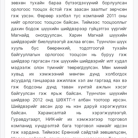
зөвхөн тухайн бараа бүтээгдэхүүний борлуулсан
орлогоос тооцох ёстой гэж заасан заалтыг зөрчсөн
гэж үзсэн. Өөрөөр хэлбэл тус компаний 2011 оны
нийт орлогоос тооцсон байсан. Тиймээс тооцооллыг
дахин бодож шүүхийн шийдвэрээр гүйцэтгэх үүргийг
Магнайд оногдуулсан. Харин Магнай шүүхийн
шийдвэрийг биелүүлээгүй ажлаа өгсөн. Түүнчлэн шүүх
хууль бус бөөрөнхий, тодотгоогүй тухайн
байгууллагын орлогоос тооцсон нь буруу гэж
шийдвэр гаргасан гэж шүүхийн шийдвэрийг илт худал
мэдээлж олон түмнийг төөрөгдүүлсэн. Мөн миний
хувьд их хэмжээний мөнгөн дүнд холбогдох
асуудалд ганцаараа ажиллаж хэл ам гаргаад яах вэ
гэж бодсоны дүнд таван хүнтэй ажлын хэсэг
байгуулсан гэж ярьж байсан. Түүнчлэн шүүхийн
шийдвэр 2012 онд ШӨХТГ-т албан тоотоор ирсэн.
Шийдвэрийг авсан дор нь нэн даруй хэрэгжүүлэх
байсан. Харамсалтай нь хэрэгжүүлээгүй.
Гуравдугаарт, НИК-ийг их хэмжээгээр торговол
компанид хүндрэлтэй бага торговол намайг идсэн
гэж хардана. Тиймээс Ерөнхий сайдтай зөвшөлцсөн,