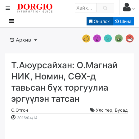
Онцлох
Шинэ
Мэдээллийн
Зар мэдээллийн
Архив
Банк санхүү
Бизнес ААН
Төрийн
Т.Аюурсайхан: О.Магнай
Нийслэлийн
НИК, Номин, СӨХ-д
тавьсан бүх торгуулиа
dorgio.mn
эргүүлэн татсан
Gogo.mn
caak.mn
С.Отгон
Улс төр
,
Бусад
news.mn
2016-
2026-
2016/04/14
zindaa.mn
04-
08-
Baabar.mn
14
10
tovch.mn