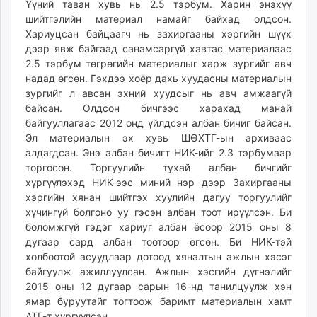
Үүний таван хувь нь 2.5 тэрбум. Харин энэхүү
шийтгэлийн материал намайг байхад олдсон.
Хариуцсан байцаагч нь захиргааны хэргийн шүүх
дээр явж байгаад санамсаргүй хавтас материалаас
2.5 тэрбум төгрөгийн материалыг харж зургийг авч
надад өгсөн. Гэхдээ хоёр дахь хуудасны материалын
зургийг л авсан эхний хуудсыг нь авч амжаагүй
байсан. Олдсон бичгээс харахад манай
байгууллагаас 2012 онд үйлдсэн албан бичиг байсан.
Эл материалын эх хувь ШӨХТГ-ын архиваас
алдагдсан. Энэ албан бичигт НИК-ийг 2.3 тэрбумаар
торгосон. Торгуулийн тухай албан бичгийг
хүргүүлэхэд НИК-ээс миний нэр дээр Захиргааны
хэргийн хянан шийтгэх хуулийн дагуу торгуулийг
хүчингүй болгоно уу гэсэн албан тоот ирүүлсэн. Би
боломжгүй гэдэг хариуг албан ёсоор 2015 оны 8
дугаар сард албан тоотоор өгсөн. Би НИК-тэй
холбоотой асуудлаар дотоод хяналтын ажлын хэсэг
байгуулж ажиллуулсан. Ажлын хэсгийн дүгнэлийг
2015 оны 12 дугаар сарын 16-нд танилцуулж хэн
ямар буруутайг тогтоож баримт материалын хамт
АТГ-т хүргүүлсэн.