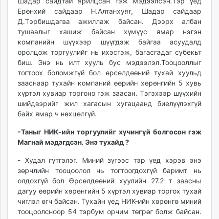
Шадар сайдтай ярилцсан гэж мэдээлсэн.Тэр үед
Ерөнхий сайдаар Н.Алтанхуяг, Шадар сайдаар
Д.Тэрбишдагва ажиллаж байсан. Дээрх албан
тушаалыг хашиж байсан хүмүүс ямар нэгэн
компанийн шүүхээр шүүгдэж байгаа асуудалд
оролцож торгуулийг нь ихэсгэж, багасгадаг субекьт
биш. Энэ нь илт хууль бус мэдээлэл.Тооцооллыг
тогтоох боломжгүй бол өрсөлдөөний тухай хуульд
зааснаар тухайн компаний өөрийн хөрөнгийн 5 хувь
хүртэл хувиар торгоно гэж заасан. Тэгэхээр шүүхийн
шийдвэрийг жил хагасын хугацаанд биелүүлэхгүй
байх ямар ч нөхцөлгүй.
-Таныг НИК-ийн торгуулийг хүчингүй болгосон гэж
Магнай мэдэгдсэн. Энэ тухайд ?
- Худал гүтгэлэг. Миний зүгээс тэр үед хэрэв энэ
зөрчлийн тооцоолол нь тогтоогдохгүй баримт нь
олдохгүй бол Өрсөлдөөний хуулийн 27.2 т заасны
дагуу өөрийн хөрөнгийн 5 хүртэл хувиар торгох тухай
чиглэл өгч байсан. Тухайн үед НИК-ийн хөрөнгө миний
тооцоолсноор 54 тэрбум орчим төгрөг болж байсан.