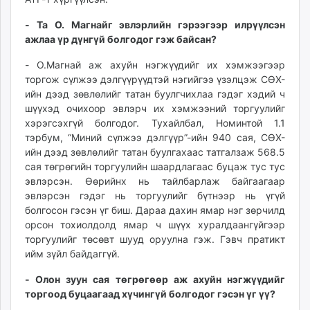
- Та О. Магнайг эвлэрлийн гэрээгээр илрүүлсэн
ажлаа үр дүнгүй болгодог гэж байсан?
- О.Магнай аж ахуйн нэгжүүдийг их хэмжээгээр
торгож сүлжээ дэлгүүрүүдтэй нэгийгээ үзэлцэж СӨХ-
ийн дээд зөвлөлийг татан буулгчихлаа гэдэг хэдий ч
шүүхэд очихоор эвлэрч их хэмжээний торгуулийг
хэрэгсэхгүй болгодог. Тухайлбал, Номинтой 1.1
тэрбум, “Миний сүлжээ дэлгүүр”-ийн 940 сая, СӨХ-
ийн дээд зөвлөлийг татан буулгахаас татгалзаж 568.5
сая төгрөгийн торгуулийн шаардлагаас буцаж тус тус
эвлэрсэн. Өөрийнх нь тайлбарлаж байгаагаар
эвлэрсэн гэдэг нь торгуулийг бүтнээр нь үгүй
болгосон гэсэн үг биш. Дараа дахин ямар нэг зөрчилд
орсон тохиолдолд ямар ч шүүх хуралдаангүйгээр
торгуулийг төсөвт шууд оруулна гэж. Гэвч пратикт
ийм зүйл байдаггүй.
- Олон зуун сая төгрөгөөр аж ахуйн нэгжүүдийг
торгоод буцаагаад хүчингүй болгодог гэсэн үг үү?