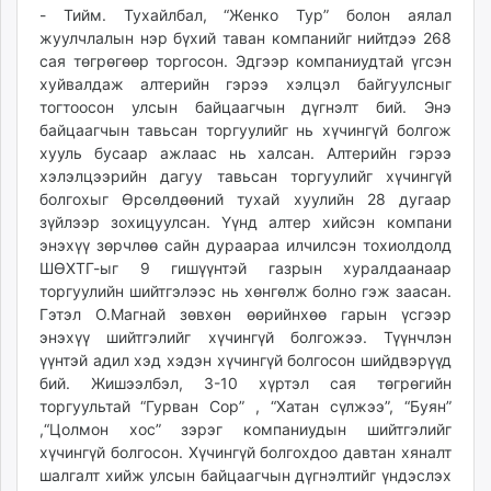
- Тийм. Тухайлбал, “Женко Тур” болон аялал
жуулчлалын нэр бүхий таван компанийг нийтдээ 268
сая төгрөгөөр торгосон. Эдгээр компаниудтай үгсэн
хуйвалдаж алтерийн гэрээ хэлцэл байгуулсныг
тогтоосон улсын байцаагчын дүгнэлт бий. Энэ
байцаагчын тавьсан торгуулийг нь хүчингүй болгож
хууль бусаар ажлаас нь халсан. Алтерийн гэрээ
хэлэлцээрийн дагуу тавьсан торгуулийг хүчингүй
болгохыг Өрсөлдөөний тухай хуулийн 28 дугаар
зүйлээр зохицуулсан. Үүнд алтер хийсэн компани
энэхүү зөрчлөө сайн дураараа илчилсэн тохиолдолд
ШӨХТГ-ыг 9 гишүүнтэй газрын хуралдаанаар
торгуулийн шийтгэлээс нь хөнгөлж болно гэж заасан.
Гэтэл О.Магнай зөвхөн өөрийнхөө гарын үсгээр
энэхүү шийтгэлийг хүчингүй болгожээ. Түүнчлэн
үүнтэй адил хэд хэдэн хүчингүй болгосон шийдвэрүүд
бий. Жишээлбэл, 3-10 хүртэл сая төгрөгийн
торгуультай “Гурван Сор” , “Хатан сүлжээ”, “Буян”
,“Цолмон хос” зэрэг компаниудын шийтгэлийг
хүчингүй болгосон. Хүчингүй болгохдоо давтан хяналт
шалгалт хийж улсын байцаагчын дүгнэлтийг үндэслэх