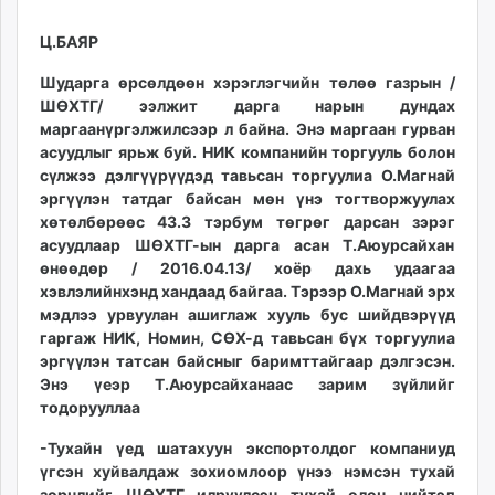
09:53:41
16:30:20
ikon.mn
Ц.БАЯР
mnb.mn
Livetv.mn
Шударга өрсөлдөөн хэрэглэгчийн төлөө газрын /
Eguur.mn
ШӨХТГ/ ээлжит дарга нарын дундах
24tsag.mn
маргаан
үргэлжилсээр л байна. Энэ
маргаан
гурван
асуудлыг ярьж буй.
НИК компанийн торгууль болон
shuud.mn
с
үлжээ дэлгүүрүүдэд тавьсан торгуул
иа
О.Магнай
eagle.mn
эргүүлэн татдаг байсан
мөн ү
нэ тогтворжуулах
ergelt.mn
хөтөлбөрөөс 4
3.3
тэрбум төгрөг дарсан
зэрэг
zarig.mn
асуудлаар ШӨХТГ-ын дарга асан Т.Аюурсайхан
today.mn
өнөөдөр
/ 2016.04.13/
хоёр дахь удаагаа
хэвлэлийнхэн
д х
анда
ад
бай
гаа. Тэрээр О.Магнай эрх
zuv.mn
мэдлээ урвуулан ашиглаж хууль бус шийдвэрүүд
mminfo.mn
гаргаж НИК, Номин, СӨХ-д тавьсан бүх торгуулиа
ugluu.mn
эргүүлэн тат
сан
байсныг баримттайгаар дэлгэсэн.
urlag.mn
Энэ үеэр
Т.Аюурсайхан
аас з
арим зүйлийг
unen.mn
тодорууллаа
asu.mn
-Тухайн үед шатахуун экспортолдог компаниуд
shudarga.mn
үгсэн хуйвалдаж зохиомлоор үнээ нэмсэн тухай
shuurhai.mn
зөрчлийг ШӨХТГ илрүүлсэн тухай олон нийтэд