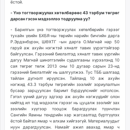
ёстой.
- Ү
нэ тогтворжуулах хөтөлбөрөөс 4
3
тэрбум төгрөг
дарсан гэ
сэн мэдээллээ тодруулна уу?
- Барилгын үнэ тогтворжуулах хөтөлбөрийн гэрээг
тухайн үеийн БХБЯ-ны төрийн нарийн бичгийн дарга
Р.Эрдэнбүрэн, ШӨХТГ –ын дарга О.Магнай нар 50
гаруй аж ахуйн нэгжтэй хяналт тавих үүрэгтэйгээр
байгуулсан. Гэрээний биелэлтэд хяналт тавих үүргийн
дагуу Магнай шинэтгэлийн судалгааны хүрээлэнд 10
сая төгрөг төлж 2013 оны 10 дугаар сарын 23-нд
гэрээний биелэлтийг нь шалгуулжээ. Тус ТББ шалгаад
тайлан дүгнэлт ирүүлсэн. Тайланд 10 аж ахуйн
нэгжид 43.3 тэрбум төгрөгийн зээлийг зориулалтын
бусаар зарцуулсан баримт бүрдүүлснийг нотолсон.
Гэтэл үүний дагуу эдгээр аж ахуйн нэгжүүдийг олон
нийтэд ил тод мэдээлж гэрээг нь цуцалж зээлийг зах
зээлийн хүүгээр тооцож барагдуулах түүнчлэн
Сангийн Яамны тендрийн хар жагсаалтад бүртгүүлэх
ёстой байтал ямар ч алхам хийгээгүй. Материалуудыг
нуун дарагдуулсан. Намайг ажил авахад ямар ч