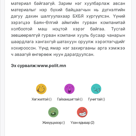
материал байгаагүй. Зарим нэг хуулбарлаж авсан
материалыг нэр бүхий байцаагчын нь дүгнэлтийн
дагуу дахин шалгуулахаар БХБЯ хүргүүлсэн. Үүний
зэрэгцээ Баян-Өлгий аймгийн гурван компанитай
холбоотой маш ноцтой хэрэг байгаа. Тусгай
зөвшөөрөлгүй гурван компани хууль бусаар чанарын
шаардлага хангахгүй шатахуун оруулж хэрэглэгчдийг
хохироосон. Үүнд ямар нэг захиргааны арга хэмжээ
ч аваагүй өнгөрөөж нуун дарагдуулсан.
Эх сурвалж:
www.polit.mn
Хөгжилтэй (
)
Гайхамшигтай (
)
Гунигтай (
)
Жихүүцмээр (
)
Үзэн ядмаар (
2
)