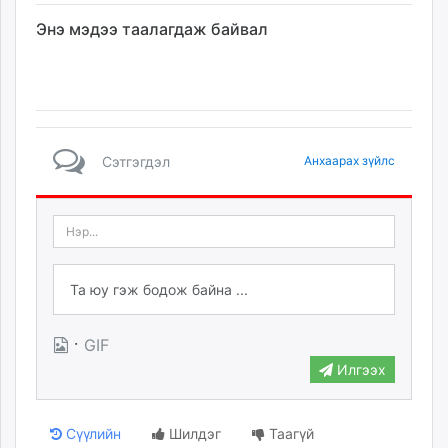
Энэ мэдээ таалагдаж байвал
Сэтгэгдэл
Анхаарах зүйлс
·
GIF
Илгээх
Сүүлийн
Шилдэг
Таагүй