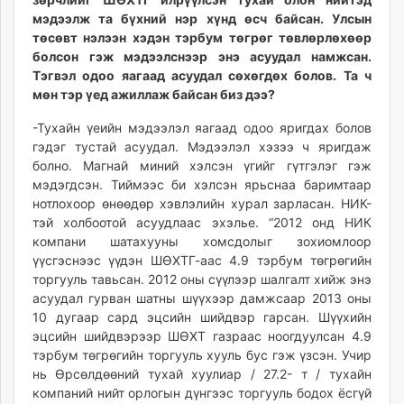
unuudur.mn
мэдээлж та бүхний нэр хүнд өсч байсан. Улсын
төсөвт нэлээн хэдэн тэрбум төгрөг төвлөрлөхөөр
isee.mn
болсон гэж мэдээлснээр энэ асуудал намжсан.
mglradio.com
Тэгвэл одоо яагаад асуудал сөхөгдөх болов. Та ч
fact.mn
мөн тэр үед ажиллаж байсан биз дээ?
itoim.mn
-Тухайн үеийн мэдээлэл яагаад одоо яригдах болов
tumen.mn
гэдэг тустай асуудал. Мэдээлэл хэзээ ч яригдаж
shuum.mn
болно. Магнай миний хэлсэн үгийг гүтгэлэг гэж
times.mn
мэдэгдсэн. Тиймээс би хэлсэн ярьснаа баримтаар
tvmongolia.mn
нотлохоор өнөөдөр хэвлэлийн хурал зарласан. НИК-
mass.mn
тэй холбоотой асуудлаас эхэлье. “2012 онд НИК
unegui.mn
компани шатахууны хомсдолыг зохиомлоор
үүсгэснээс үүдэн ШӨХТГ-аас 4.9 тэрбум төгрөгийн
assa.mn
торгууль тавьсан. 2012 оны сүүлээр шалгалт хийж энэ
toim.mn
асуудал гурван шатны шүүхээр дамжсаар 2013 оны
tac.mn
10 дугаар сард эцсийн шийдвэр гарсан. Шүүхийн
paparazzi.mn
эцсийн шийдвэрээр ШӨХТ газраас ноогдуулсан 4.9
unread.today
тэрбум төгрөгийн торгууль хууль бус гэж үзсэн. Учир
нь Өрсөлдөөний тухай хуулиар / 27.2- т / тухайн
компаний нийт орлогын дүнгээс торгууль бодох ёсгүй