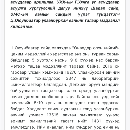
асуудлаар ярилцлаа. УИХ-ын Г.Уянга уг асуудлаар
ikon.mn
асуулга хүргүүлсний дагуу ийнхүү Шадар сайд,
mnb.mn
ЭМС-ын яамын сайдын үүрэг гүйцэтгэгч
Livetv.mn
Ц.Оюунбаатар улаанбурхан өвчний талаар мэдээлэл
Eguur.mn
хийсэн юм.
24tsag.mn
shuud.mn
Ц.Оюунбаатар сайд хэлэхдээ "Өнөөдөр олон нийтийн
eagle.mn
цахим мэдээллийн хэрэгслээр энэ оны гурван сарын
ergelt.mn
байдлаар 5 хүртэлх насны 918 хүүхэд нас барсан
zarig.mn
мэтээр ташаа мэдээллийг тарааж байна. 2016 он
today.mn
гарсаар улсын хэмжээнд 16270 улаанбурхан өвчний
zuv.mn
сэжигтэй тохиолдлоос 3347 нь лабораторийн
mminfo.mn
шинжилгээгээр батлагдсан. Дэлхийн эрүүл мэндийн
байгууллагын тооцоогоор олон оронд улаанбурхан
ugluu.mn
өвчин дэгдэлт хэлбэрээр гарч байгаа энэ үед нийт
urlag.mn
өвчлөлийн 5-10 хувь нь эндэгддэг гэсэн судалгаа
unen.mn
байдаг. Халдварт өвчин судлалын төвд улаанбурхан
asu.mn
өвчний улмаас 13515 өвчтөн эмчлэгдэж үүнээс
shudarga.mn
эрчимт эмчилгээний тасагт нийт 1431 хүүхэд
эмчлэгдлээ. Ийм ачаалал, ийм хүндрэл урд өмнө нь
shuurhai.mn