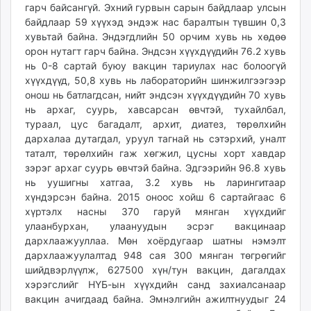
гарч байсангүй. Эхний гурвын сарын байдлаар улсын
unuudur.mn
байдлаар 59 хүүхэд эндэж нас баралтын түвшин 0,3
isee.mn
хувьтай байна. Эндэгдлийн 50 орчим хувь нь хөдөө
mglradio.com
орон нутагт гарч байна. Эндсэн хүүхдүүдийн 76.2 хувь
fact.mn
нь 0-8 сартай буюу вакцин тариулах нас болоогүй
хүүхдүүд, 50,8 хувь нь лабораторийн шинжилгээгээр
itoim.mn
онош нь батлагдсан, нийт эндсэн хүүхдүүдийн 70 хувь
tumen.mn
нь архаг, суурь, хавсарсан өвчтэй, тухайлбал,
shuum.mn
тураал, цус багадалт, архит, диатез, төрөлхийн
times.mn
дархалаа дутагдал, уруул тагнай нь сэтэрхий, уналт
tvmongolia.mn
таталт, төрөлхийн гаж хөгжил, цусны хорт хавдар
зэрэг архаг суурь өвчтэй байна. Эдгээрийн 96.8 хувь
mass.mn
нь уушигны хатгаа, 3.2 хувь нь ларингитаар
unegui.mn
хүндэрсэн байна. 2015 оноос хойш 6 сартайгаас 6
assa.mn
хүртэлх насны 370 гаруй мянган хүүхдийг
toim.mn
улаанбурхан, улаануудын эсрэг вакцинаар
tac.mn
дархлаажууллаа. Мөн хоёрдугаар шатны нэмэлт
paparazzi.mn
дархлаажуулалтад 948 сая 300 мянган төгрөгийг
шийдвэрлүүлж, 627500 хүн/тун вакцин, дагалдах
unread.today
хэрэгслийг НҮБ-ын хүүхдийн санд захиалсанаар
вакцин ачигдаад байна. Эмнэлгийн ажилтнуудыг 24