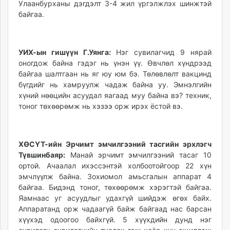
Улаанбурханы дэгдэлт 3-4 жил үргэлжлэх шинжтэй
байгаа.
УИХ-ын гишүүн Г.Уянга:
Нэг сувилагчид 9 нярай
оногдож байна гэдэг нь үнэн үү. Өвчлөл хүндрээд
байгаа шалтгаан нь яг юу юм бэ. Төлөвлөлт вакцинд
бүгдийг нь хамруулж чадаж байна уу. Эмнэлгийн
хүний нөөцийн асуудал яагаад муу байна вэ? техник,
тоног төхөөрөмж нь хэзээ орж ирэх ёстой вэ.
ХӨСҮТ-ийн Эрчимт эмчилгээний тасгийн эрхлэгч
Түвшинбаяр:
Манай эрчимт эмчилгээний тасаг 10
ортой. Ачаалал ихэссэнтэй холбоотойгоор 22 хүн
эмчлүүлж байна. Зохиомол амьсгалын аппарат 4
байгаа. Бидэнд тоног, төхөөрөмж хэрэгтэй байгаа.
Яамнаас уг асуудлыг удахгүй шийдэж өгөх байх.
Аппаратанд орж чадаагүй байж байгаад нас барсан
хүүхэд одоогоо байхгүй. 5 хүүхдийн дунд нэг