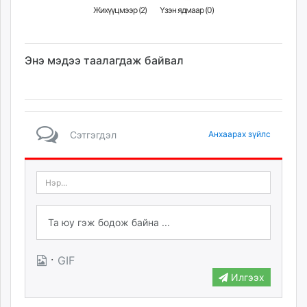
Жихүүцмээр (
2
)
Үзэн ядмаар (
0
)
Энэ мэдээ таалагдаж байвал
Сэтгэгдэл
Анхаарах зүйлс
·
GIF
Илгээх