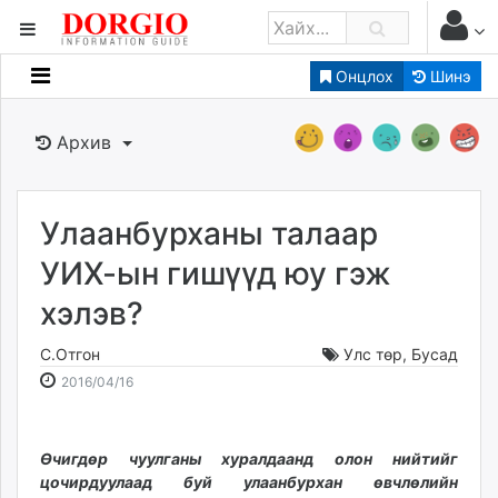
Онцлох
Шинэ
Мэдээллийн
Зар мэдээллийн
Архив
Банк санхүү
Бизнес ААН
Төрийн
Улаанбурханы талаар
Нийслэлийн
УИХ-ын гишүүд юу гэж
хэлэв?
dorgio.mn
Gogo.mn
С.Отгон
Улс төр
,
Бусад
caak.mn
2016-
2026-
2016/04/16
news.mn
04-
08-
16
06
zindaa.mn
11:31:56
10:17:50
Өчигдөр чуулганы хуралдаанд олон нийтийг
Baabar.mn
цочирдуулаад буй улаанбурхан өвчлөлийн
tovch.mn