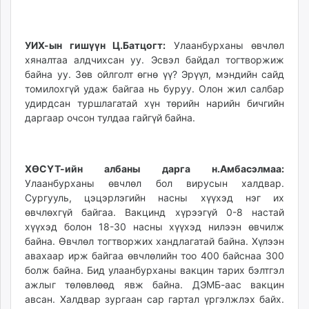
УИХ-ын гишүүн Ц.Батцогт:
Улаанбурханы өвчлөл
хяналтаа алдчихсан уу. Эсвэл байдал тогтворжиж
байна уу. Зөв ойлголт өгнө үү? Эрүүл, мэндийн сайд
томилохгүй удаж байгаа нь буруу. Олон жил салбар
удирдсан туршлагатай хүн төрийн нарийн бичгийн
даргаар очсон тулдаа гайгүй байна.
ХӨСҮТ-ийн албаны дарга н.Амбасэлмаа:
Улаанбурханы өвчлөл бол вирусын халдвар.
Сургууль, цэцэрлэгийн насны хүүхэд нэг их
өвчлөхгүй байгаа. Вакцинд хүрээгүй 0-8 настай
хүүхэд болон 18-30 насны хүүхэд нилээн өвчилж
байна. Өвчлөл тогтворжих хандлагатай байна. Хүлээн
авахаар ирж байгаа өвчлөлийн тоо 400 байснаа 300
болж байна. Бид улаанбурханы вакцин тарих бэлтгэл
ажлыг төлөвлөөд явж байна. ДЭМБ-аас вакцин
авсан. Халдвар зургаан сар гартал үргэлжлэх байх.