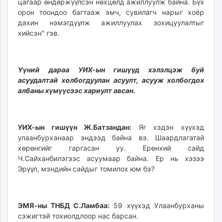
цагаар өндөржүүлсэн нөхцөлд ажиллуулж байна. Бүх
орон тоондоо багтааж эмч, сувилагч нарыг хоёр
дахин нэмэгдүүлж ажиллуулах зохицуулалтыг
хийсэн" гэв.
Үүний дараа УИХ-ын гишүүд хэлэлцэж буй
асуудалтай холбогдуулан асуулт, асууж холбогдох
албаны хүмүүсээс хариулт авсан.
УИХ-ын гишүүн Ж.Батзандан:
Яг хэдэн хүүхэд
улаанбурханаар эндээд байна вэ. Шаардлагатай
хөрөнгийг гаргасан уу. Ерөнхий сайд
Ч.Сайханбилэгээс асуумаар байна. Ер нь хэзээ
Эрүүл, мэндийн сайдыг томилох юм бэ?
ЭМЯ-ны ТНБД С.Ламбаа:
59 хүүхэд Улаанбурханы
сэжигтэй тохиолдлоор нас барсан.