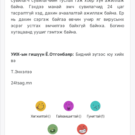
сувилагч сувилагчийн туслах гэж хоёр хүн ажиллаж
байна. Гэхдээ манай эмч сувилагчид 24 цаг
тасралтгүй хэд, дахин ачаалалтай ажиллаж байна. Ер
нь дахин сэргэж байгаа өвчин учир яг вирусынх
эсрэг устгах эмчилгээ байхгүй байнха. Богино
хугацаанд уушиг гэмтэж байна.
УИХ-ын гишүүн Ё.Отгонбаяр:
Бидний зүгээс юу хийх
вэ
Т.Энхэлээ
24tsag.mn
Хөгжилтэй (
)
Гайхамшигтай (
)
Гунигтай (
1
)