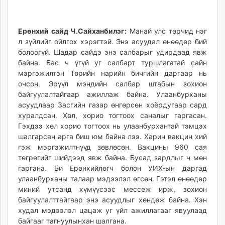
Ерөнхий сайд Ч.Сайханбилэг:
Манай улс төрчид нэг
л зүйлийг ойлгох хэрэгтэй. Энэ асуудал өнөөдөр бий
болоогүй. Шадар сайдэ энэ салбарыг удирдаад явж
байна. Бас ч үгүй уг салбарт туршлагатай сайн
мэргэжилтэн Төрийн нарийн бичгийн даргаар нь
очсон. Эрүүл мэндийн салбар штабын зохион
байгуулалтайгаар ажиллаж байна. Улаанбурханы
асуудлаар Засгийн газар өнгөрсөн хоёрдугаар сард
хуралдсан. Хөл, хорио тогтоох саналыг гаргасан.
Гэхдээ хөл хорио тогтоох нь улаанбурхантай тэмцэх
шалгарсан арга биш юм байна лээ. Харин вакцин хий
гэж мэргэжилтнүүд зөвлөсөн. Вакцины 960 сая
төгрөгийг шийдээд явж байна. Бусад зардлыг ч мөн
гаргана. Би Ерөнхийлөгч болон УИХ-ын даргад
улаанбурханы талаар мэдээлэл өгсөн. Гэтэл өнөөдөр
миний утсанд хүмүүсээс мессеж ирж, зохион
байгуулалттайгаар энэ асуудлыг хөндөж байна. Хэн
худал мэдээлэл цацаж уг үйл ажиллагааг явуулаад
байгааг тагнуулынхан шалгана.