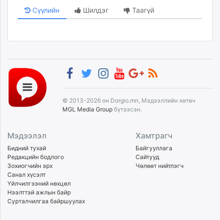
Сүүлийн
Шилдэг
Таагүй
© 2013-2026 он Dorgio.mn, Мэдээллийн хөтөч
MGL Media Group
бүтээсэн.
Мэдээлэл
Хамтрагч
Бидний тухай
Байгууллага
Редакцийн бодлого
Сайтууд
Зохиогчийн эрх
Чөлөөт нийтлэгч
Санал хүсэлт
Үйлчилгээний нөхцөл
Нээлттэй ажлын байр
Сурталчилгаа байршуулах