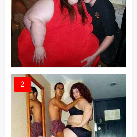
ikon.mn
mnb.mn
Livetv.mn
Eguur.mn
24tsag.mn
shuud.mn
eagle.mn
ergelt.mn
zarig.mn
today.mn
zuv.mn
2
mminfo.mn
ugluu.mn
urlag.mn
unen.mn
asu.mn
shudarga.mn
shuurhai.mn