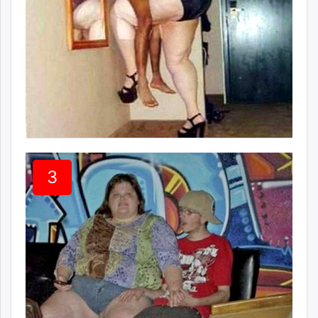
unuudur.mn
isee.mn
mglradio.com
fact.mn
itoim.mn
tumen.mn
shuum.mn
times.mn
tvmongolia.mn
mass.mn
3
unegui.mn
assa.mn
toim.mn
tac.mn
paparazzi.mn
unread.today