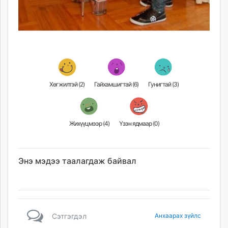
Хөгжилтэй (
2
)
Гайхамшигтай (
6
)
Гунигтай (
3
)
Жихүүцмээр (
4
)
Үзэн ядмаар (
0
)
Энэ мэдээ таалагдаж байвал
Сэтгэгдэл
Анхаарах зүйлс