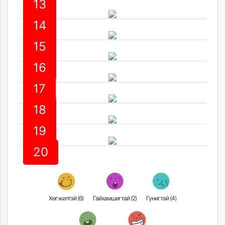
13
unuudur.mn
isee.mn
14
mglradio.com
15
fact.mn
itoim.mn
16
tumen.mn
shuum.mn
17
times.mn
18
tvmongolia.mn
mass.mn
19
unegui.mn
assa.mn
20
toim.mn
tac.mn
paparazzi.mn
unread.today
Хөгжилтэй (
6
)
Гайхамшигтай (
2
)
Гунигтай (
4
)