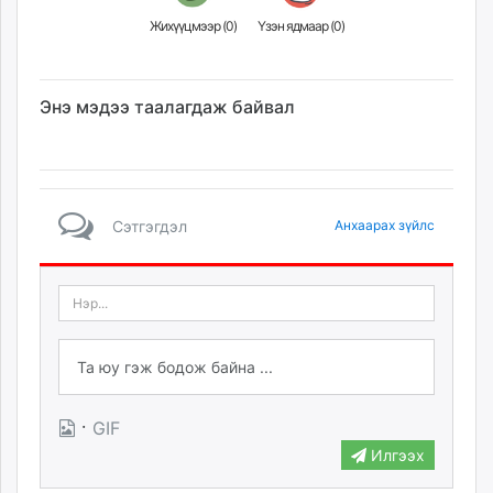
Жихүүцмээр (
0
)
Үзэн ядмаар (
0
)
Энэ мэдээ таалагдаж байвал
Сэтгэгдэл
Анхаарах зүйлс
·
GIF
Илгээх