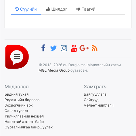
Сүүлийн
Шилдэг
Таагүй
© 2013-2026 он Dorgio.mn, Мэдээллийн хөтөч
MGL Media Group
бүтээсэн.
Мэдээлэл
Хамтрагч
Бидний тухай
Байгууллага
Редакцийн бодлого
Сайтууд
Зохиогчийн эрх
Чөлөөт нийтлэгч
Санал хүсэлт
Үйлчилгээний нөхцөл
Нээлттэй ажлын байр
Сурталчилгаа байршуулах