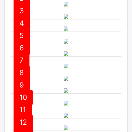
ikon.mn
3
mnb.mn
Livetv.mn
4
Eguur.mn
5
24tsag.mn
shuud.mn
6
eagle.mn
ergelt.mn
7
zarig.mn
today.mn
8
zuv.mn
9
mminfo.mn
ugluu.mn
10
urlag.mn
unen.mn
11
asu.mn
12
shudarga.mn
shuurhai.mn