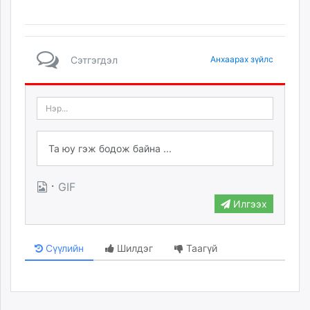
unuudur.mn
isee.mn
mglradio.com
Сэтгэгдэл
Анхаарах зүйлс
fact.mn
itoim.mn
tumen.mn
shuum.mn
times.mn
tvmongolia.mn
mass.mn
·
unegui.mn
GIF
assa.mn
Илгээх
toim.mn
tac.mn
Сүүлийн
Шилдэг
Таагүй
paparazzi.mn
unread.today