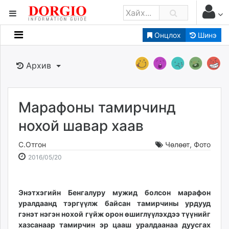
Онцлох
Шинэ
Мэдээллийн
Зар мэдээллийн
Архив
Банк санхүү
Бизнес ААН
Төрийн
Марафоны тамирчинд
Нийслэлийн
нохой шавар хаав
С.Отгон
Чөлөөт
,
Фото
dorgio.mn
2016-
2026-
2016/05/20
Gogo.mn
05-
08-
caak.mn
20
06
news.mn
13:47:26
15:26:31
Энэтхэгийн Бенгалуру мужид болсон марафон
zindaa.mn
уралдаанд тэргүүлж байсан тамирчины урдууд
Baabar.mn
гэнэт нэгэн нохой гүйж орон өшиглүүлэхдээ түүнийг
tovch.mn
хазсанаар тамирчин эр цааш уралдаанаа дуусгах