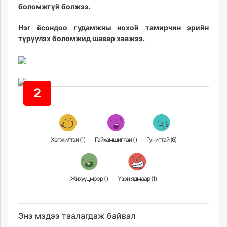
боломжгүй болжээ.
ikon.mn
mnb.mn
Нэг ёсондоо гудамжны нохой тамирчин эрийн
Livetv.mn
түрүүлэх боломжид шавар хаажээ. ​
Eguur.mn
24tsag.mn
shuud.mn
eagle.mn
2
ergelt.mn
zarig.mn
today.mn
zuv.mn
Хөгжилтэй (
1
)
Гайхамшигтай (
)
Гунигтай (
6
)
mminfo.mn
ugluu.mn
urlag.mn
Жихүүцмээр (
)
Үзэн ядмаар (
1
)
unen.mn
asu.mn
shudarga.mn
Энэ мэдээ таалагдаж байвал
shuurhai.mn