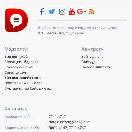
© 2013-2026 он Dorgio.mn, Мэдээллийн хөтөч
MGL Media Group
бүтээсэн.
Мэдээлэл
Хамтрагч
Бидний тухай
Байгууллага
Редакцийн бодлого
Сайтууд
Зохиогчийн эрх
Чөлөөт нийтлэгч
Санал хүсэлт
Үйлчилгээний нөхцөл
Нээлттэй ажлын байр
Сурталчилгаа байршуулах
Харилцаа
Мэдээний алба:
7711 4747
dorgio.news@yahoo.com
Маркетингийн алба:
8800 4147
,
7711 4747