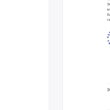
Э
м
б
г
Э