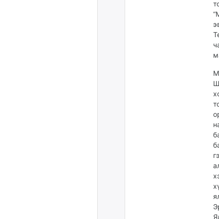
т
“
э
Т
ч
м
М
Ш
х
т
о
н
б
б
г
а
х
х
я
Э
Я