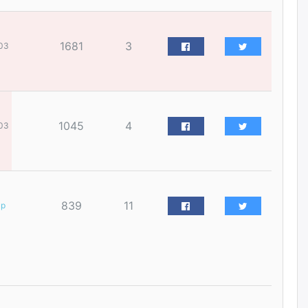
2026/08/06
1681
3
Д.Амарбаясгалан:
03
Шатахууныхаа 97 хувийг нэг
улсаас авдаг хараат байдлаа
зогсоож, Арабын орнуудаас
нийлүүлэх ажлыг сэргээх
ёстой
2026/08/06
1045
4
03
Худалдагч Н.Амарзаяа:
Дэлгүүрийн 32 хуудастай
өрийн дэвтэр долоо хоногт л
дүүрдэг
2026/08/06
839
11
ар
АИ-92 шатахууны нийлүүлэлт
тасралтгүй үргэлжилж байна
2026/08/06