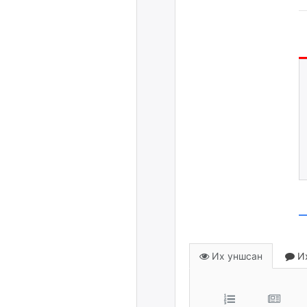
Их уншсан
Их