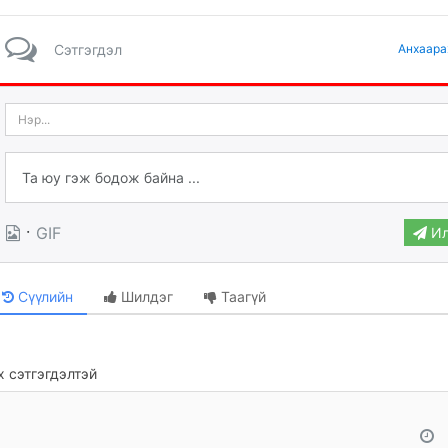
Сэтгэгдэл
Анхаара
·
GIF
Ил
Сүүлийн
Шилдэг
Таагүй
 сэтгэгдэлтэй