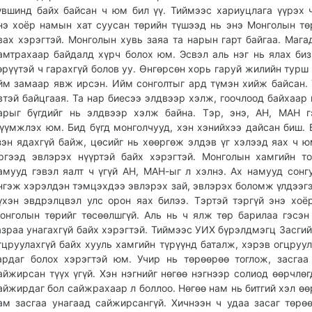
үвшинд байх байсан ч юм бил үү. Тиймээс хариуцлага үүрэх 
нэ хоёр намын хат суусан төрийн түшээд нь энэ Монголын тө
вах хэрэгтэй. Монголын хувь заяа та нарын гарт байгаа. Мага
амтрахаар байдалд хүрч болох юм. Эсвэл аль нэг нь ялах биз
өрүүтэй ч гарахгүй болов уу. Өнгөрсөн хорь гаруй жилийн турш 
йм замаар явж ирсэн. Ийм сонголтыг ард түмэн хийж байсан.
втэй байцгаая. Та нар биесээ элдвээр хэлж, гоочлоод байхаар 
арыг бүгдийг нь элдвээр хэлж байна. Тэр, энэ, АН, МАН г
үүмжлэх юм. Бид бүгд монголчууд, хэн хэнийхээ дайсан биш. 
зэн ядахгүй байж, цөсийг нь хөөргөж элдэв үг хэлээд яах ч ю
ргээд эвлэрэх нүүртэй байх хэрэгтэй. Монголын хамгийн т
амууд гэвэл яалт ч үгүй АН, МАН-ыг л хэлнэ. Ах намууд сонг
нгэж хэрэлдэн тэмцэхдээ эвлэрэх зай, эвлэрэх боломж үлдээгэ
үхэн эвдрэлцвэл улс орон яах билээ. Тэртэй тэргүй энэ хоё
онголын төрийг төсөөлшгүй. Аль нь ч ялж төр барилаа гэсэн
азраа унагахгүй байх хэрэгтэй. Тиймээс УИХ бүрэлдмэгц Засгий
гцруулахгүй байх хууль хамгийн түрүүнд баталж, хэрэв огцруу
ардаг болох хэрэгтэй юм. Учир нь төрөөрөө тоглож, засгаа
айжирсан түүх үгүй. Хэн нэгнийг нөгөө нэгнээр солиод өөрчлөг
айжирдаг бол сайжрахаар л боллоо. Нөгөө нам нь битгий хэл өө
ам засгаа унагаад сайжирсангүй. Хичнээн ч удаа засаг төрө