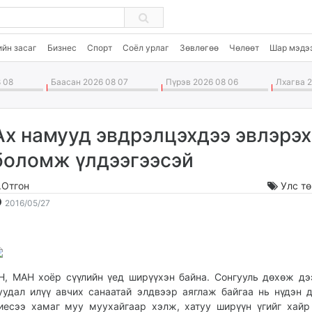
ийн засаг
Бизнес
Спорт
Соёл урлаг
Зөвлөгөө
Чөлөөт
Шар мэдэ
 08
Баасан 2026 08 07
Пүрэв 2026 08 06
Лхагва 2
Ах намууд эвдрэлцэхдээ эвлэрэх
боломж үлдээгээсэй
.Отгон
Улс т
2016-
2026-
2016/05/27
05-
08-
27
09
10:09:30
13:46:10
Н, МАН хоёр сүүлийн үед ширүүхэн байна. Сонгууль дөхөж дэ
уудал илүү авчих санаатай элдвээр аяглаж байгаа нь нүдэн д
иесээ хамаг муу муухайгаар хэлж, хатуу ширүүн үгийг хайр