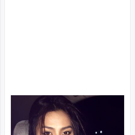
unuudur.mn
isee.mn
mglradio.com
fact.mn
itoim.mn
tumen.mn
shuum.mn
times.mn
tvmongolia.mn
mass.mn
unegui.mn
assa.mn
toim.mn
tac.mn
paparazzi.mn
unread.today