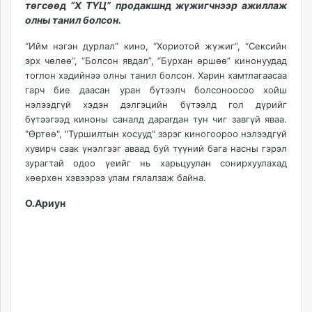
төгсөөд “Х ТҮЦ” продакшнд жүжигчнээр ажиллаж
ikon.mn
олны танил болсон.
mnb.mn
Livetv.mn
“Ийм нэгэн дурлал” кино, “Хориотой жүжиг”, “Сексийн
эрх чөлөө”, “Болсон явдал”, “Бурхан өршөө” кинонуудад
Eguur.mn
тоглон хэдийнээ олны танил болсон. Харин хамтлагаасаа
24tsag.mn
гарч бие даасан уран бүтээлч болсоноосоо хойш
shuud.mn
нэлээдгүй хэдэн дэлгэцийн бүтээлд гол дүрийг
eagle.mn
бүтээгээд киноны саналд дарагдан тун чиг завгүй яваа.
ergelt.mn
"Өртөө", "Туршилтын хосууд" зэрэг киногоороо нэлээдгүй
хувирч саак үнэлгээг аваад буй түүний бага насны гэрэл
zarig.mn
зурагтай одоо үеийг нь харьцуулан сонирхуулахад
today.mn
хөөрхөн хэвээрээ улам гялалзаж байна.
zuv.mn
mminfo.mn
О.Ариун
ugluu.mn
urlag.mn
unen.mn
asu.mn
shudarga.mn
shuurhai.mn