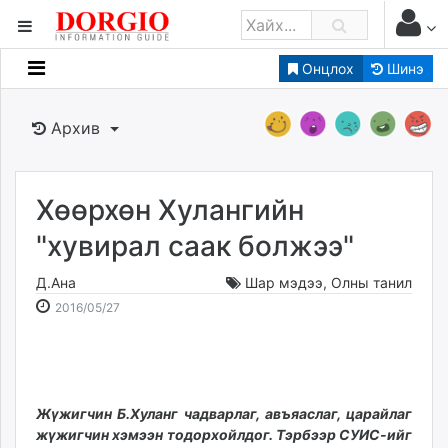
Онцлох
Шинэ
Мэдээллийн
Зар мэдээллийн
Архив
Банк санхүү
Бизнес ААН
Төрийн
Хөөрхөн Хулангийн
Нийслэлийн
"хувирал саак болжээ"
Д.Ана
Шар мэдээ
,
Олны танил
dorgio.mn
2016-
2026-
2016/05/27
Gogo.mn
05-
08-
caak.mn
27
08
news.mn
15:50:55
01:14:21
zindaa.mn
Baabar.mn
Жүжигчин Б.Хуланг чадварлаг, авъяаслаг, царайлаг
жүжигчин хэмээн тодорхойлдог. Тэрбээр СУИС-ийг
tovch.mn