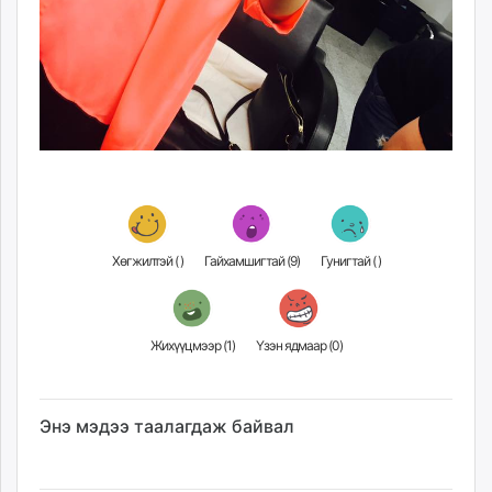
Хөгжилтэй (
)
Гайхамшигтай (
9
)
Гунигтай (
)
Жихүүцмээр (
1
)
Үзэн ядмаар (
0
)
Энэ мэдээ таалагдаж байвал