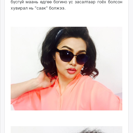
бүсгүй маань өдгөө богино үс засалтаар гоёх болсон
хувирал нь "саак" болжээ.