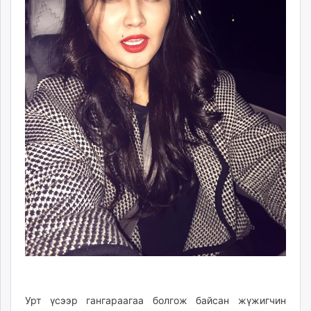
Урт үсээр гангараагаа болгож байсан жүжигчин