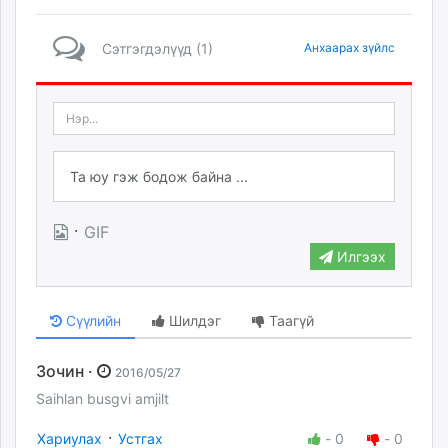
Сэтгэгдэлүүд (1)
Анхаарах зүйлс
·
GIF
Илгээх
Сүүлийн
Шилдэг
Таагүй
Зочин ·
2016/05/27
Saihlan busgvi amjilt
·
Хариулах
Устгах
-
0
-
0