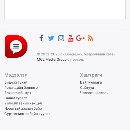
© 2013-2026 он Dorgio.mn, Мэдээллийн хөтөч
MGL Media Group
бүтээсэн.
Мэдээлэл
Хамтрагч
Бидний тухай
Байгууллага
Редакцийн бодлого
Сайтууд
Зохиогчийн эрх
Чөлөөт нийтлэгч
Санал хүсэлт
Үйлчилгээний нөхцөл
Нээлттэй ажлын байр
Сурталчилгаа байршуулах