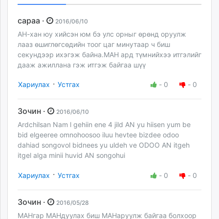
сараа ·
2016/06/10
АН-хан юу хийсэн юм бэ улс орныг өрөнд оруулж
лааз өшиглөгсөдийн тоог цаг минутаар ч биш
секундээр ихэгэж байна.МАН ард түмнийхээ итгэлийг
дааж ажиллана гэж итгэж байгаа шүү
·
Хариулах
Устгах
-
0
-
0
Зочин ·
2016/06/10
Ardchilsan Nam l gehiin ene 4 jild AN yu hiisen yum be
bid elgeeree omnohoosoo iluu hevtee bizdee odoo
dahiad songovol bidnees yu uldeh ve ODOO AN itgeh
itgel alga minii huvid AN songohui
·
Хариулах
Устгах
-
0
-
0
Зочин ·
2016/05/28
МАНгар МАНдуулах биш МАНаруулж байгаа болхоор