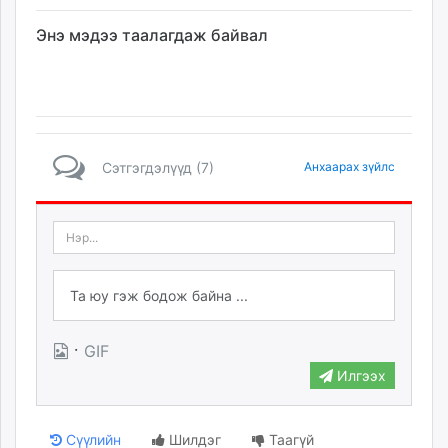
Энэ мэдээ таалагдаж байвал
Сэтгэгдэлүүд (7)
Анхаарах зүйлс
·
GIF
Илгээх
Сүүлийн
Шилдэг
Таагүй