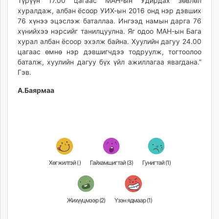
Түрүүн 17.00 цагаас МАН-ын Удирдах зөвлөл
unuudur.mn
хуралдаж, албан ёсоор УИХ-ын 2016 онд нэр дэвших
isee.mn
76 хүнээ эцэслэж баталлаа. Ингээд намын дарга 76
хүнийхээ нэрсийг танилцуулна. Яг одоо МАН-ын Бага
mglradio.com
хурал албан ёсоор эхэлж байна. Хуулийн дагуу 24.00
fact.mn
цагаас өмнө нэр дэвшигчдээ тодруулж, тогтоолоо
itoim.mn
баталж, хуулийн дагуу бүх үйл ажиллагаа явагдана.”
tumen.mn
Гэв.
shuum.mn
А.Баярмаа
times.mn
tvmongolia.mn
mass.mn
unegui.mn
assa.mn
toim.mn
Хөгжилтэй (
)
Гайхамшигтай (
3
)
Гунигтай (
1
)
tac.mn
paparazzi.mn
unread.today
Жихүүцмээр (
2
)
Үзэн ядмаар (
1
)