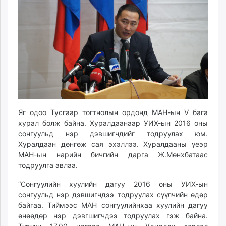
21:46:21
11:23:20
ikon.mn
mnb.mn
Livetv.mn
Eguur.mn
24tsag.mn
shuud.mn
eagle.mn
ergelt.mn
zarig.mn
Яг одоо Тусгаар тогтнолын ордонд МАН-ын V бага
today.mn
хурал болж байна. Хуралдаанаар УИХ-ын 2016 оны
сонгуульд нэр дэвшигчдийг тодруулах юм.
zuv.mn
Хуралдаан дөнгөж сая эхэллээ. Хуралдааны үеэр
mminfo.mn
МАН-ын нарийн бичгийн дарга Ж.Мөнхбатаас
ugluu.mn
тодруулга авлаа.
urlag.mn
“Сонгуулийн хуулийн дагуу 2016 оны УИХ-ын
unen.mn
сонгуульд нэр дэвшигчдээ тодруулах сүүлчийн өдөр
asu.mn
байгаа. Тиймээс МАН сонгуулийнхаа хуулийн дагуу
shudarga.mn
өнөөдөр нэр дэвгшигчдээ тодруулах гэж байна.
shuurhai.mn