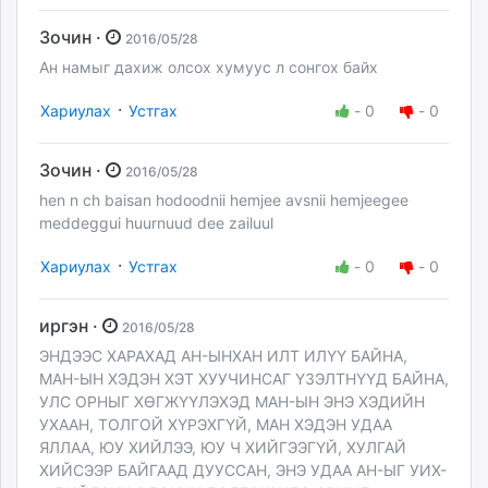
Зочин ·
2016/05/28
Ан намыг дахиж олсох хумуус л сонгох байх
·
Хариулах
Устгах
-
0
-
0
Зочин ·
2016/05/28
hen n ch baisan hodoodnii hemjee avsnii hemjeegee
meddeggui huurnuud dee zailuul
·
Хариулах
Устгах
-
0
-
0
иргэн ·
2016/05/28
ЭНДЭЭС ХАРАХАД АН-ЫНХАН ИЛТ ИЛҮҮ БАЙНА,
МАН-ЫН ХЭДЭН ХЭТ ХУУЧИНСАГ ҮЗЭЛТНҮҮД БАЙНА,
УЛС ОРНЫГ ХӨГЖҮҮЛЭХЭД МАН-ЫН ЭНЭ ХЭДИЙН
УХААН, ТОЛГОЙ ХҮРЭХГҮЙ, МАН ХЭДЭН УДАА
ЯЛЛАА, ЮУ ХИЙЛЭЭ, ЮУ Ч ХИЙГЭЭГҮЙ, ХУЛГАЙ
ХИЙСЭЭР БАЙГААД ДУУССАН, ЭНЭ УДАА АН-ЫГ УИХ-