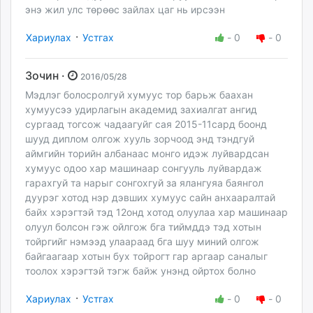
энэ жил улс төрөөс зайлах цаг нь ирсээн
·
Хариулах
Устгах
-
0
-
0
Зочин ·
2016/05/28
Мэдлэг болосролгуй хумуус тор барьж баахан
хумуусээ удирлагын академид захиалгат ангид
сургаад тогсож чадаагуйг сая 2015-11сард боонд
шууд диплом олгож хууль зорчоод энд тэндгуй
аймгийн торийн албанаас монго идэж луйвардсан
хумуус одоо хар машинаар сонгууль луйвардаж
гарахгуй та нарыг сонгохгуй за ялангуяа баянгол
дуурэг хотод нэр дэвших хумуус сайн анхааралтай
байх хэрэгтэй тэд 12онд хотод олуулаа хар машинаар
олуул болсон гэж ойлгож бга тиймддэ тэд хотын
тойргийг нэмээд улаараад бга шуу миний олгож
байгаагаар хотын бух тойрогт гар аргаар саналыг
тоолох хэрэгтэй тэгж байж унэнд ойртох болно
·
Хариулах
Устгах
-
0
-
0