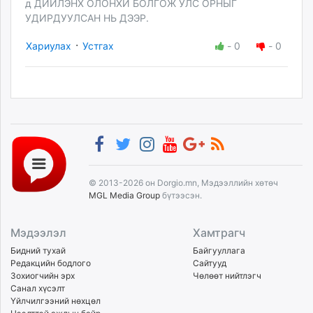
д ДИЙЛЭНХ ОЛОНХИ БОЛГОЖ УЛС ОРНЫГ
УДИРДУУЛСАН НЬ ДЭЭР.
·
Хариулах
Устгах
-
0
-
0
© 2013-2026 он Dorgio.mn, Мэдээллийн хөтөч
MGL Media Group
бүтээсэн.
Мэдээлэл
Хамтрагч
Бидний тухай
Байгууллага
Редакцийн бодлого
Сайтууд
Зохиогчийн эрх
Чөлөөт нийтлэгч
Санал хүсэлт
Үйлчилгээний нөхцөл