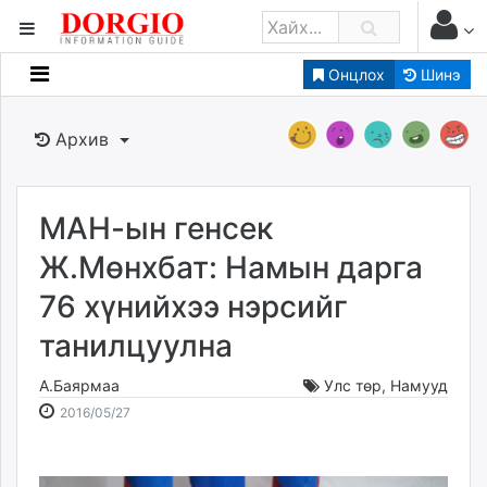
Онцлох
Шинэ
Мэдээллийн
Зар мэдээллийн
Архив
Банк санхүү
Бизнес ААН
Төрийн
МАН-ын генсек
Нийслэлийн
Ж.Мөнхбат: Намын дарга
76 хүнийхээ нэрсийг
dorgio.mn
танилцуулна
Gogo.mn
caak.mn
А.Баярмаа
Улс төр
,
Намууд
news.mn
2016-
2026-
2016/05/27
zindaa.mn
05-
08-
Baabar.mn
27
07
tovch.mn