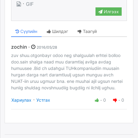
·
GIF
unuudur.mn
Илгээх
isee.mn
mglradio.com
fact.mn
Сүүлийн
Шилдэг
Таагүй
itoim.mn
tumen.mn
zochin ·
2016/05/28
shuum.mn
zuv shuu.otgonbayr odoo neg shalguulah erhtei bolloo
times.mn
doo.sain shalga naad muu daramtlaj avilga avdag
tvmongolia.mn
humuusee .Bid ch udahgui TUHkompaniudiin muusain
hurgan darga nart daramtluulj ugsun munguu avch
mass.mn
NUAT-iin uruu ugmuur bna. ene muuhai ajil ugsun nertei
unegui.mn
huniig shuldag novshnuudiig bugdiig ni ilchilj ughuu.
assa.mn
toim.mn
·
Хариулах
Устгах
-
0
-
0
tac.mn
paparazzi.mn
unread.today