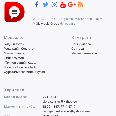
© 2013-2026 он Dorgio.mn, Мэдээллийн хөтөч
MGL Media Group
бүтээсэн.
Мэдээлэл
Хамтрагч
Бидний тухай
Байгууллага
Редакцийн бодлого
Сайтууд
Зохиогчийн эрх
Чөлөөт нийтлэгч
Санал хүсэлт
Үйлчилгээний нөхцөл
Нээлттэй ажлын байр
Сурталчилгаа байршуулах
Харилцаа
Мэдээний алба:
7711 4747
dorgio.news@yahoo.com
Маркетингийн алба:
8800 4147
,
7711 4747
mongolmediagroup@yahoo.com