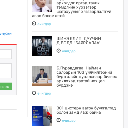
эрхэлдэг иргэд таних
тэмдгийн хүрээгээр
шатахууныг хязгаарлалтгүй
авах боломжтой
өчигдѳр
х зүйлс
ШИНЭ КЛИП: ДУУЧИН
Д.БОЛД "БАЯРЛАЛАА"
өчигдѳр
Б.Пүрэвдагва: Найман
салбарын 103 үйлчилгээний
бүртгэлийг цуцалснаар бизнес
эрхлэхэд таатай нөхцөл
бүрдэнэ
гээх
өчигдѳр
301 цистерн вагон буулгалтад
болон замд явж байна
өчигдѳр