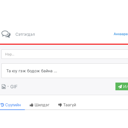
Сэтгэгдэл
Анхаара
·
GIF
Ил
Сүүлийн
Шилдэг
Таагүй