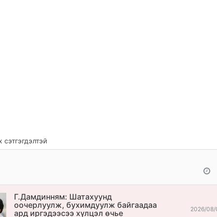
 сэтгэгдэлтэй
Г.Дамдинням: Шатахуунд
оочерлуулж, бухимдуулж байгаадаа
2026/08/
ард иргэдээсээ хүлцэл өчье