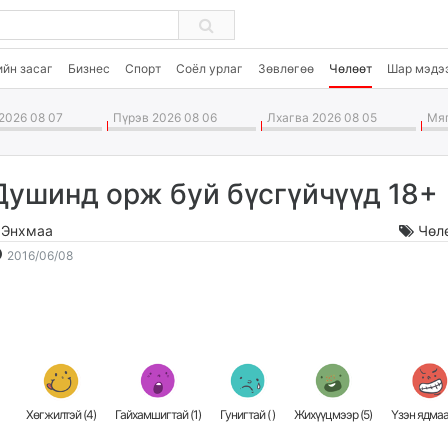
ийн засаг
Бизнес
Спорт
Соёл урлаг
Зөвлөгөө
Чөлөөт
Шар мэдэ
2026 08 07
Пүрэв 2026 08 06
Лхагва 2026 08 05
Мяг
Душинд орж буй бүсгүйчүүд 18+
.Энхмаа
Чөл
2016-
2026-
2016/06/08
06-
08-
08
08
13:37:41
22:26:15
Хөгжилтэй (
4
)
Гайхамшигтай (
1
)
Гунигтай (
)
Жихүүцмээр (
5
)
Үзэн ядмаа