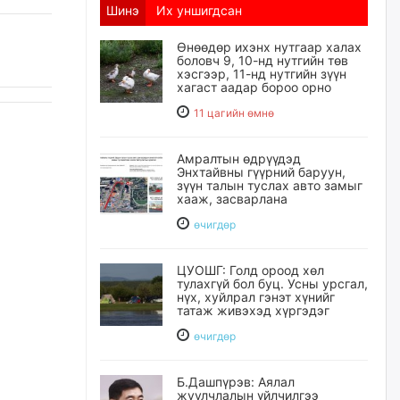
Шинэ
Их уншигдсан
Өнөөдөр ихэнх нутгаар халах
боловч 9, 10-нд нутгийн төв
хэсгээр, 11-нд нутгийн зүүн
хагаст аадар бороо орно
11 цагийн өмнө
Амралтын өдрүүдэд
Энхтайвны гүүрний баруун,
зүүн талын туслах авто замыг
хааж, засварлана
өчигдѳр
ЦУОШГ: Голд ороод хөл
тулахгүй бол буц. Усны урсгал,
нүх, хуйлрал гэнэт хүнийг
татаж живэхэд хүргэдэг
өчигдѳр
Б.Дашпүрэв: Аялал
жуулчлалын үйлчилгээ