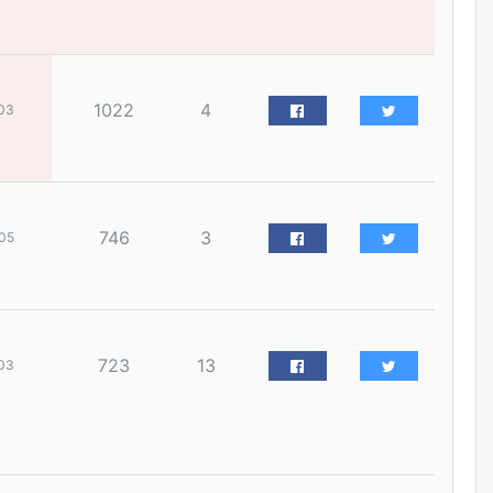
наймдугаар сарын 14-нөөс
ажиллуулж эхэлнэ
уржигдар
1022
4
03
Орон сууц, нийтийн аж ахуй,
авто зам, тохижилт
үйлчилгээний ажилтнуудын
ХАРИЛЦАА хандлагатай
холбоотой ГОМДОЛ их байгааг
дурдлаа
уржигдар
746
3
05
Бариста хийх нь залуусын
дунд яагаад трэнд болов
уржигдар
723
13
03
Өмгөөлөгч Б.Оюунбилэг:
"Урьхан" Б.Чинбат гэж хүн
бизнес хамтрагчаа гүтгэж
хууль хяналтын байгууллагаар
шалгуулж, торны цаана
суулгана гэх мэтээр дарамталдаг