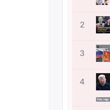
2
3
4
Улс төр