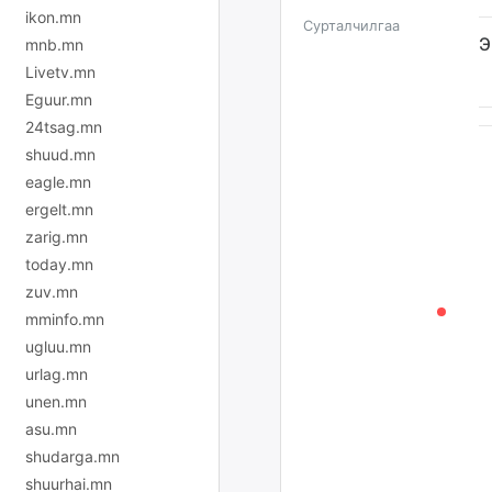
ikon.mn
Сурталчилгаа
Э
mnb.mn
Livetv.mn
Eguur.mn
24tsag.mn
shuud.mn
eagle.mn
ergelt.mn
zarig.mn
today.mn
zuv.mn
mminfo.mn
ugluu.mn
urlag.mn
unen.mn
asu.mn
shudarga.mn
shuurhai.mn