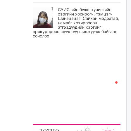
СУИС-ийн бүлэг хүчингийн
хэргийн хохирогч, тэмцэгч
Шинэцэцэг: Сайхан мэдээтэй,
намайг хохироосон
этгээдүүдийн хэргийг
прокуророос шүүх рүү шилжүүлж байгааг
сонслоо
өчигдѳр
Өчигдрийн байдлаар ₮10000
доош дүнгээр шатахууны
худалдан авалт хийсэн 1500
баримт бүртгэгджээ
өчигдѳр
Шатахуун олголтыг 50,000
төгрөгөөр хязгаарласныг
нэмэгдүүлж 100,000 төгрөгт
хүргэхээр судалж байгаа
өчигдѳр