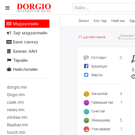
Эхлэл
Улс төр
Нийгэм
Эд
Мэдээллийн
Зар мэдээллийн
Баасан 
11 цагийн өмнө
Банк санхүү
Бизнес ААН
0
Сэтгэгдэл
Төрийн
Хуваалцах
Нийслэлийн
З
Жиргээ
dorgio.mn
4
Хөгжилтэй
Gogo.mn
caak.mn
1
Гайхамшигтай
news.mn
Гунигтай
zindaa.mn
5
Жихүүцмээр
Baabar.mn
1
Үзэн ядмаар
tovch.mn