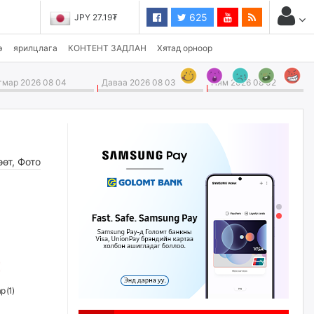
625
JPY 27.19₮
э
ярилцлага
КОНТЕНТ ЗАДЛАН
Хятад орноор
мар 2026 08 04
Даваа 2026 08 03
Ням 2026 08 02
өөт
,
Фото
р (
1
)