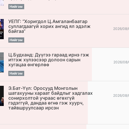
Нийгэм
УЕПГ: “Хоригдол Ц.Амгаланбаатар
cуллагдаагүй хорих ангид ял эдэлж
2026/08/
байгаа“
Нийгэм
Ц.Будханд: Дүүгээ гараад ирнэ гэж
итгэж хүлээсээр долоон сарын
2026/08/
хугацаа өнгөрлөө
Нийгэм
Э.Бат-Үүл: Оросууд Монголын
шатахууны хараат байдлыг хадгалах
2026/08/
сонирхолтой учраас өгөхгүй
гэдэггүй, дандаа өгнө гэж хуурч,
тайвшруулсаар ирсэн