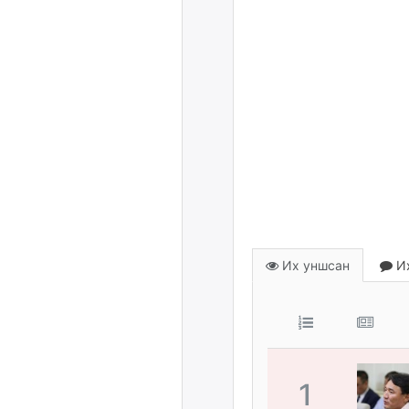
Их уншсан
Их
1