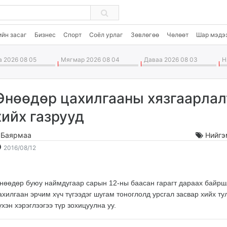
ийн засаг
Бизнес
Спорт
Соёл урлаг
Зөвлөгөө
Чөлөөт
Шар мэдэ
 2026 08 05
Мягмар 2026 08 04
Даваа 2026 08 03
Ня
Өнөөдөр цахилгааны хязгаарлал
хийх газрууд
.Баярмаа
Нийгэ
2016-
2026-
2016/08/12
08-
08-
12
06
08:48:55
11:10:11
нөөдөр буюу наймдугаар сарын 12-ны баасан гарагт дараах байр
ахилгаан эрчим хүч түгээдэг шугам тоноглолд урсгал засвар хийх ту
үхэн хэрэглээгээ түр зохицуулна уу.