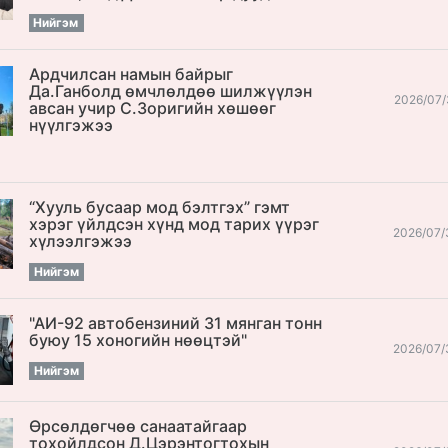
Нийгэм
Ардчилсан намын байрыг
Да.Ганболд өмчлөлдөө шилжүүлэн
2026/07/
авсан учир С.Зоригийн хөшөөг
нүүлгэжээ
“Хууль бусаар мод бэлтгэх” гэмт
хэрэг үйлдсэн хүнд мод тарих үүрэг
2026/07/
хүлээлгэжээ
Нийгэм
"АИ-92 автобензиний 31 мянган тонн
буюу 15 хоногийн нөөцтэй"
2026/07/
Нийгэм
Өрсөлдөгчөө санаатайгаар
тохойлдсон Д.Цэрэнтогтохын