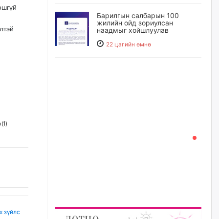
ошгүй
Барилгын салбарын 100
жилийн ойд зориулсан
лтэй
наадмыг хойшлуулав
22 цагийн өмнө
Монгол Улсад 162 вагон - 9720
тонн АИ-92 орж иржээ
22 цагийн өмнө
Jade Gas: 1.1 тэрбум австрали
 (
1
)
долларын санхүүжилтийн
эцсийн гэрээг есдүгээр сард
байгуулбал Тавантолгойн
метан хийн үйлдвэрлэлийн
өрөмдлөгийг 2027 онд эхлүүлнэ
23 цагийн өмнө
Ханын материалд эхний
ээлжийн 6 блок орон сууцны
барилга угсралтын ажил
х зүйлс
үргэлжилж байна