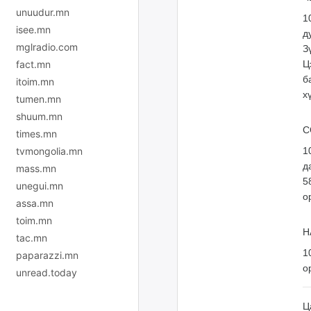
unuudur.mn
1
isee.mn
д
mglradio.com
З
fact.mn
Ц
б
itoim.mn
х
tumen.mn
shuum.mn
С
times.mn
tvmongolia.mn
1
д
mass.mn
5
unegui.mn
о
assa.mn
toim.mn
Н
tac.mn
1
paparazzi.mn
о
unread.today
Ц