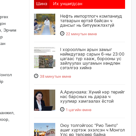
Шинэ
Их уншигдсан
Нефть импортлогч компаниуд
өргөх
татварын өртэй байсан ч
дон
дансыг нь битүүмжлэхгүй
н, Эрчим
22 минутын өмнө
ор
хан
I хорооллын арын замыг
наймдугаар сарын 6-ны 23:00
цагаас түр хааж, борооны ус
зайлуулах шугамын хөндлөн
сэтэлгээ хийнэ
Монгол
38 минутын өмнө
йр
А.Ариунзаяа: Хүний нэр төрийг
нас барсных нь дараа ч
хуулиар хамгаалах ёстой
1 цагийн өмнө
аанжил,
моор,
Оюу толгойгоос “Рио Тинто”
ашиг хүртэж эхэлсэн ч Монгол
Улс өр төлсөөр байна