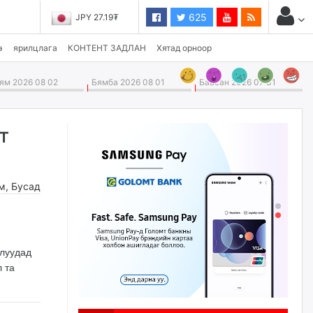
625
JPY 27.19₮
э
ярилцлага
КОНТЕНТ ЗАДЛАН
Хятад орноор
м 2026 08 02
Бямба 2026 08 01
Баасан 2026 07 31
т
м
,
Бусад
шлуудад
л та