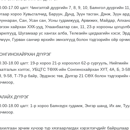
0.00-17.00 цагт: Чингэлтэй дүүргийн 7, 8, 9, 10, Баянгол дүүргийн 11
угаар хороо Хувьсгалчид, Баруун, Дунд, Зүүн тасган, Дэнж, Зүүн ар
үүннаран, Сан, Усан сан, Усны гудамжууд, Арвижих, Майдар, Алхан
эгээн хайрхан ХХК-ууд, Улаанбаатар сан, 11, 23-р хорооны цогцолб
арилгууд, Шугамаар ус хангах алба, Телезийн цагдаагийн хэсэг, Эрд
үмүүн, Гурван санчир өрхийн эмнэлгүүд болон тэдгээрийн ойр орчм
ОНГИНОХАЙРХАН ДҮҮРЭГ
0.30-18.00 цагт: 19-р хороо 21-р хороолол 62-р сургууль, Нийгмийн
аатгалын хэлтэс, УБЦТС ТӨХК-ийн Сонгинохайрхан ХҮТ, 4А, Б, 3-58,
8, 9-58, Т-79-р байр, Эрдэнэс төв, Дэлгэр 21 СӨХ болон тэдгээрийн
рчмоор,
АЛАЙХ ДҮҮРЭГ
0.00-18.00 цагт: 1-р хороо Баянзүрх гудамж, Энгэр шанд, Их ам, Ту
рчмоор.
ахилгаан эрчим хүчээр түр хязгаарлагдах хэрэглэгчдийг байршлаар