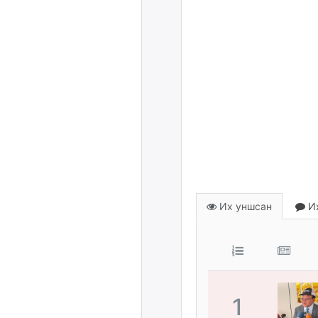
Их уншсан
Их
1