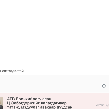
 сэтгэгдэлтэй
АТГ: Ерөнхийлөгч асан
Ц.Элбэгдоржийг яллагдагчаар
2026/07/
татаж, мэдүүлэг авахаар дуудсан