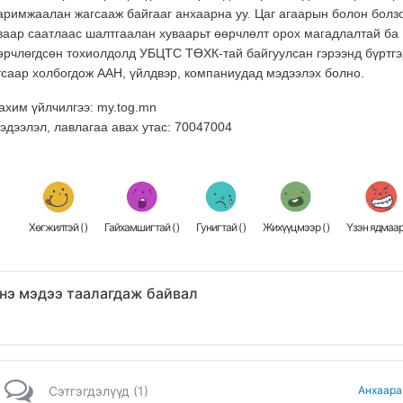
аримжаалан жагсааж байгааг анхаарна уу. Цаг агаарын болон болз
ваар саатлаас шалтгаалан хуваарьт өөрчлөлт орох магадлалтай ба
өрчлөгдсөн тохиолдолд УБЦТС ТӨХК-тай байгуулсан гэрээнд бүртгэ
тсаар холбогдож ААН, үйлдвэр, компаниудад мэдээлэх болно.
ахим үйлчилгээ: my.tog.mn
эдээлэл, лавлагаа авах утас: 70047004
Хөгжилтэй (
)
Гайхамшигтай (
)
Гунигтай (
)
Жихүүцмээр (
)
Үзэн ядмаар
нэ мэдээ таалагдаж байвал
Сэтгэгдэлүүд (1)
Анхаара