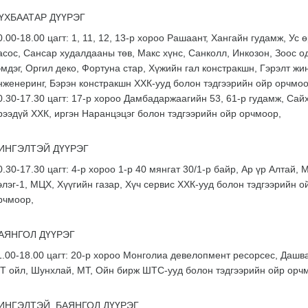
ҮХБААТАР ДҮҮРЭГ
0.00-18.00 цагт: 1, 11, 12, 13-р хороо Рашаант, Хангайн гудамж, Ус 
асос, Сансар худалдааны төв, Макс хүнс, Санколл, Инкозон, Зоос о
эмдэг, Оргил деко, Фортуна стар, Хүжийн гал констракшн, Гэрэлт жи
нженеринг, Бэрэн констракшн ХХК-ууд болон тэдгээрийн ойр орчмо
0.30-17.30 цагт: 17-р хороо Дамбадаржаагийн 53, 61-р гудамж, Сай
рээдүй ХХК, иргэн Наранцэцэг болон тэдгээрийн ойр орчмоор,
ИНГЭЛТЭЙ ДҮҮРЭГ
0.30-17.30 цагт: 4-р хороо 1-р 40 мянгат 30/1-р байр, Ар үр Алтай, 
элэг-1, МЦХ, Хүүгийн газар, Хүч сервис ХХК-ууд болон тэдгээрийн о
рчмоор,
АЯНГОЛ ДҮҮРЭГ
1.00-18.00 цагт: 20-р хороо Монголиа девелопмент ресорсес, Дашв
Т ойл, Шунхлай, МТ, Ойн бирж ШТС-ууд болон тэдгээрийн ойр орч
ИНГЭЛТЭЙ, БАЯНГОЛ ДҮҮРЭГ