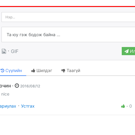
·
GIF
Ил
Сүүлийн
Шилдэг
Таагүй
Зочин ·
2016/08/12
nice
·
ариулах
Устгах
-
0