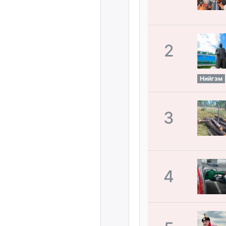
2
Нийгэм
3
4