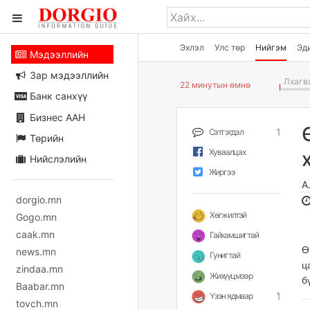
Эхлэл
Улс төр
Нийгэм
Эд
Мэдээллийн
Зар мэдээллийн
Лхагва
22 минутын өмнө
Банк санхүү
Бизнес ААН
1
Сэтгэгдэл
Төрийн
Хуваалцах
Нийслэлийн
Жиргээ
А
dorgio.mn
Хөгжилтэй
Gogo.mn
caak.mn
Гайхамшигтай
Ө
news.mn
Гунигтай
ц
zindaa.mn
Жихүүцмээр
б
Baabar.mn
1
Үзэн ядмаар
tovch.mn