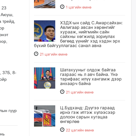
1 цагийн өмнө
, 23
д Аюуш,
а трейд,
ХЗДХ-ын сайд С.Амарсайхан:
Авлигаар авсан хөрөнгийг
ор
хурааж, нийгмийн сайн
энэт
сайхны хөгжилд зориулах
бөгөөд үүнийг хэд хэдэн эрх
оор,
бүхий байгууллагаас санал авна
21 цагийн өмнө
Шатахууныг олдож байгаа
 37Б, 8-
газраас нь л авч байна. Үнэ
тарифаас илүү хангамж дээр
 ойр
анхаарч байна
21 цагийн өмнө
Ц.Будханд: Дүүгээ гараад
улын гүүр
ирнэ гэж итгэж хүлээсээр
долоон сарын хугацаа
өнгөрлөө
22 цагийн өмнө
 нь