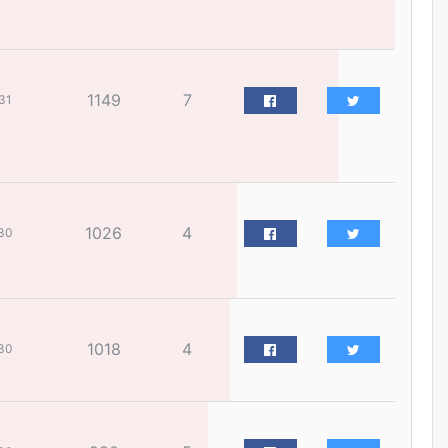
нарын” томилгоо
өчигдѳр
COP17 хурлын үеэр 5
1149
7
31
дүүргийн 73 цэцэрлэг, 60
сургуульд зохицуулалт хийнэ
өчигдѳр
Шатахууны хомсдолоос
шалтгаалж аялал жуулчлалын
салбар тэг зогсолтод хүрсэн
1026
4
30
гэв
өчигдѳр
Морингийн давааны замаас
“Барилгын хатуу хог хаягдал
1018
4
30
дахин боловсруулах үйлдвэр”
хүртэлх 1.5 км урт авто зам
ашиглалтад орлоо
өчигдѳр