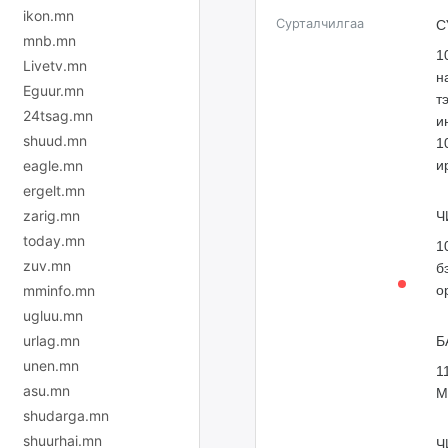
ikon.mn
Сурталчилгаа
С
mnb.mn
1
Livetv.mn
н
Eguur.mn
т
24tsag.mn
и
shuud.mn
1
eagle.mn
и
ergelt.mn
zarig.mn
Ч
today.mn
1
zuv.mn
б
mminfo.mn
о
ugluu.mn
urlag.mn
Б
unen.mn
1
asu.mn
М
shudarga.mn
shuurhai.mn
Ч