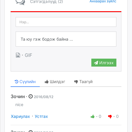
Сэтгэгдэлүүд (2)
Анхаарах зүйлс
·
GIF
Илгээх
Сүүлийн
Шилдэг
Таагүй
Зочин ·
2016/08/12
nice
·
Хариулах
Устгах
-
0
-
0