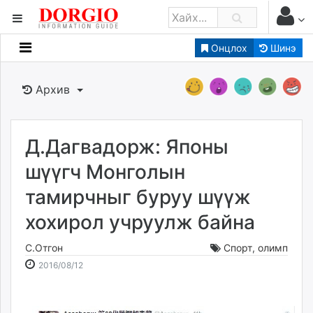
Онцлох
Шинэ
Мэдээллийн
Зар мэдээллийн
Архив
Банк санхүү
Бизнес ААН
Төрийн
Д.Дагвадорж: Японы
Нийслэлийн
шүүгч Монголын
тамирчныг буруу шүүж
dorgio.mn
хохирол учруулж байна
Gogo.mn
caak.mn
С.Отгон
Спорт
,
олимп
news.mn
2016-
2026-
2016/08/12
zindaa.mn
08-
08-
Baabar.mn
12
07
tovch.mn