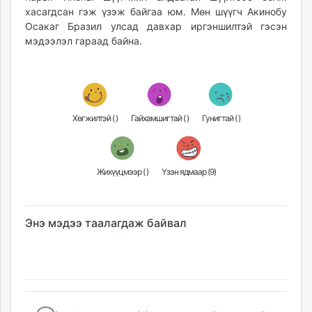
хасагдсан гэж үзэж байгаа юм. Мөн шүүгч Акинобу
Осакаг Бразил улсад давхар иргэншилтэй гэсэн
мэдээлэл гараад байна.
Хөгжилтэй (
)
Гайхамшигтай (
)
Гунигтай (
)
Жихүүцмээр (
)
Үзэн ядмаар (
9
)
Энэ мэдээ таалагдаж байвал