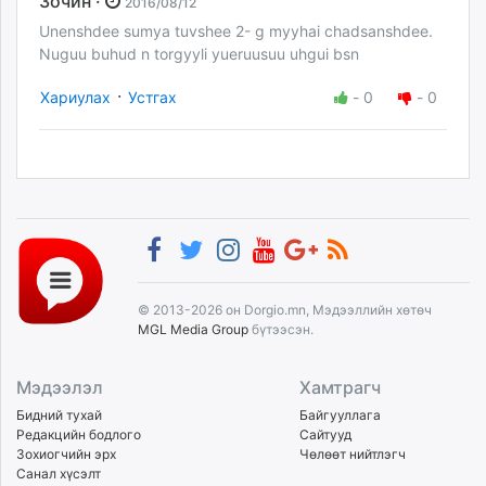
Зочин ·
2016/08/12
Unenshdee sumya tuvshee 2- g myyhai chadsanshdee.
Nuguu buhud n torgyyli yueruusuu uhgui bsn
·
Хариулах
Устгах
-
0
-
0
© 2013-2026 он Dorgio.mn, Мэдээллийн хөтөч
MGL Media Group
бүтээсэн.
Мэдээлэл
Хамтрагч
Бидний тухай
Байгууллага
Редакцийн бодлого
Сайтууд
Зохиогчийн эрх
Чөлөөт нийтлэгч
Санал хүсэлт