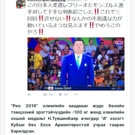
11:22:04
01:14:44
ikon.mn
mnb.mn
Livetv.mn
Eguur.mn
24tsag.mn
shuud.mn
eagle.mn
ergelt.mn
zarig.mn
today.mn
zuv.mn
mminfo.mn
ugluu.mn
urlag.mn
“Рио 2016” олимпийн наадмын жүдо бөхийн
unen.mn
тэмцээний эрэгтэйчүүдийн -100 кг жинд олимпийн
asu.mn
хошой медальт Н.Түвшинбаяр өчигдөр "А" хэсэгт
Кубын бөх Хосе Арментеростой учраа тааран
shudarga.mn
барилдсан.
shuurhai.mn