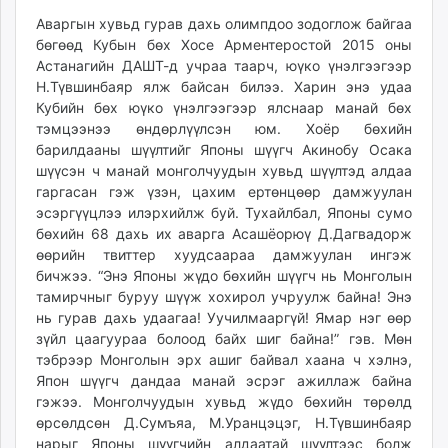
unuudur.mn
Аваргын хувьд гурав дахь олимпдоо зодоглож байгаа
isee.mn
бөгөөд Кубын бөх Хосе Арментеростой 2015 оны
Астанагийн ДАШТ-д учраа таарч, юүко үнэлгээгээр
mglradio.com
Н.Түвшинбаяр ялж байсан билээ. Харин энэ удаа
fact.mn
Кубийн бөх юүко үнэлгээгээр ялснаар манай бөх
itoim.mn
тэмцээнээ өндөрлүүлсэн юм. Хоёр бөхийн
tumen.mn
барилдааны шүүлтийг Японы шүүгч Акинобу Осака
shuum.mn
шүүсэн ч манай монголчуудын хувьд шүүлтэд алдаа
гаргасан гэж үзэн, цахим ертөнцөөр дамжуулан
times.mn
эсэргүүцлээ илэрхийлж буй. Тухайлбал, Японы сумо
tvmongolia.mn
бөхийн 68 дахь их аварга Асашёорюү Д.Дагвадорж
mass.mn
өөрийн твиттер хуудсаараа дамжуулан ингэж
unegui.mn
бичжээ. “Энэ Японы жүдо бөхийн шүүгч нь Монголын
assa.mn
тамирчныг буруу шүүж хохирол учруулж байна! Энэ
нь гурав дахь удаагаа! Уучилмааргүй! Ямар нэг өөр
toim.mn
зүйл цаагуураа болоод байх шиг байна!” гэв. Мөн
tac.mn
тэбрээр Монголын эрх ашиг байвал хаана ч хэлнэ,
paparazzi.mn
Япон шүүгч дандаа манай эсрэг ажиллаж байна
unread.today
гэжээ. Монголчуудын хувьд жүдо бөхийн төрөлд
өрсөлдсөн Д.Сумъяа, М.Уранцэцэг, Н.Түвшинбаяр
нарыг Японы шүүгчийн алдаатай шүүлтээс болж