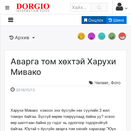
Онцлох
Шинэ
Мэдээллийн
Зар мэдээллийн
Архив
Банк санхүү
Бизнес ААН
Төрийн
Аварга том хөхтэй Харухи
Нийслэлийн
Мивако
Чөлөөт
,
Фото
dorgio.mn
2016-
2026-
2016/10/13
Gogo.mn
10-
08-
caak.mn
13
07
news.mn
13:54:29
05:52:44
Харухи Мивако хэмээх энэ бүсгүйн хөх сүүлийн 3 жил
zindaa.mn
томорч байгаа. Бүсгүй өөрөө томруулаад байна уу? эсвэо
Baabar.mn
өөр шалтгаан байна уу гэдэг нь одоогоор тодорхойгүй
tovch.mn
байгаа. Юутай ч бүсгүйн аварга том хөхийг харахаар "Юун