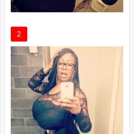
unuudur.mn
isee.mn
mglradio.com
fact.mn
2
itoim.mn
tumen.mn
shuum.mn
times.mn
tvmongolia.mn
mass.mn
unegui.mn
assa.mn
toim.mn
tac.mn
paparazzi.mn
unread.today