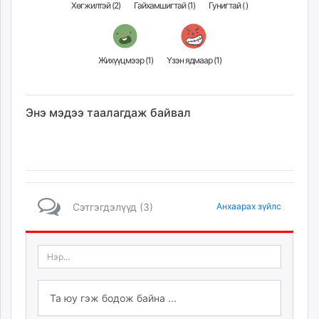
Хөгжилтэй (
2
)
Гайхамшигтай (
1
)
Гунигтай (
)
Жихүүцмээр (
1
)
Үзэн ядмаар (
1
)
Энэ мэдээ таалагдаж байвал
Сэтгэгдэлүүд (3)
Анхаарах зүйлс