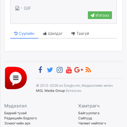
unuudur.mn
·
GIF
isee.mn
Илгээх
mglradio.com
fact.mn
Сүүлийн
Шилдэг
Таагүй
itoim.mn
tumen.mn
shuum.mn
times.mn
tvmongolia.mn
mass.mn
unegui.mn
assa.mn
© 2013-2026 он Dorgio.mn, Мэдээллийн хөтөч
toim.mn
MGL Media Group
бүтээсэн.
tac.mn
paparazzi.mn
Мэдээлэл
Хамтрагч
unread.today
Бидний тухай
Байгууллага
Редакцийн бодлого
Сайтууд
Зохиогчийн эрх
Чөлөөт нийтлэгч