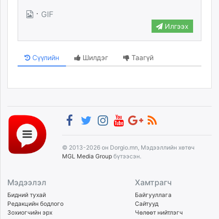
unuudur.mn
·
GIF
isee.mn
Илгээх
mglradio.com
fact.mn
Сүүлийн
Шилдэг
Таагүй
itoim.mn
tumen.mn
shuum.mn
times.mn
tvmongolia.mn
mass.mn
unegui.mn
assa.mn
© 2013-2026 он Dorgio.mn, Мэдээллийн хөтөч
toim.mn
MGL Media Group
бүтээсэн.
tac.mn
paparazzi.mn
Мэдээлэл
Хамтрагч
unread.today
Бидний тухай
Байгууллага
Редакцийн бодлого
Сайтууд
Зохиогчийн эрх
Чөлөөт нийтлэгч