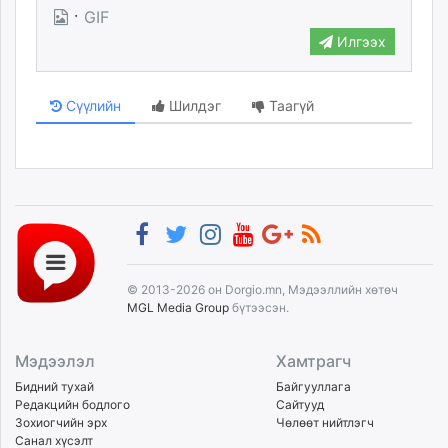
·
GIF
unuudur.mn
Илгээх
isee.mn
mglradio.com
fact.mn
Сүүлийн
Шилдэг
Таагүй
itoim.mn
tumen.mn
shuum.mn
times.mn
tvmongolia.mn
mass.mn
unegui.mn
© 2013-2026 он Dorgio.mn, Мэдээллийн хөтөч
assa.mn
MGL Media Group
бүтээсэн.
toim.mn
tac.mn
Мэдээлэл
Хамтрагч
paparazzi.mn
Бидний тухай
Байгууллага
unread.today
Редакцийн бодлого
Сайтууд
Зохиогчийн эрх
Чөлөөт нийтлэгч
Санал хүсэлт