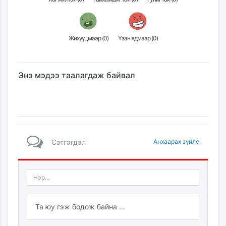
ikon.mn
mnb.mn
Livetv.mn
Жихүүцмээр (
0
)
Үзэн ядмаар (
0
)
Eguur.mn
24tsag.mn
shuud.mn
Энэ мэдээ таалагдаж байвал
eagle.mn
ergelt.mn
zarig.mn
today.mn
zuv.mn
Сэтгэгдэл
Анхаарах зүйлс
mminfo.mn
ugluu.mn
urlag.mn
unen.mn
asu.mn
shudarga.mn
shuurhai.mn