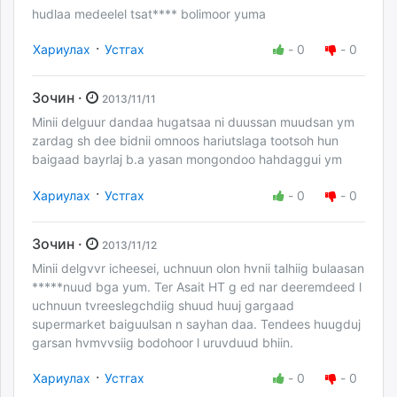
hudlaa medeelel tsat**** bolimoor yuma
·
Хариулах
Устгах
-
0
-
0
Зочин ·
2013/11/11
Minii delguur dandaa hugatsaa ni duussan muudsan ym
zardag sh dee bidnii omnoos hariutslaga tootsoh hun
baigaad bayrlaj b.a yasan mongondoo hahdaggui ym
·
Хариулах
Устгах
-
0
-
0
Зочин ·
2013/11/12
Minii delgvvr icheesei, uchnuun olon hvnii talhiig bulaasan
*****nuud bga yum. Ter Asait HT g ed nar deeremdeed l
uchnuun tvreeslegchdiig shuud huuj gargaad
supermarket baiguulsan n sayhan daa. Tendees huugduj
garsan hvmvvsiig bodohoor l uruvduud bhiin.
·
Хариулах
Устгах
-
0
-
0