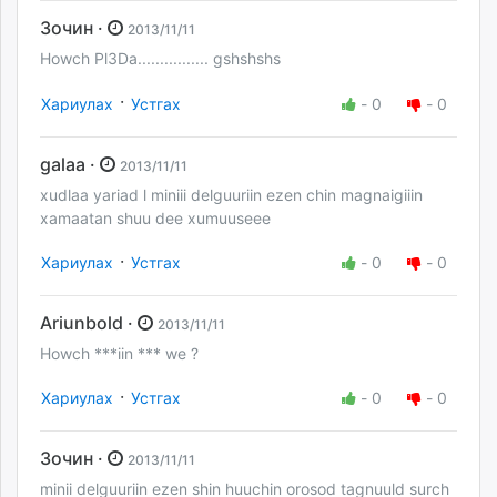
Зочин ·
2013/11/11
Howch Pl3Da................ gshshshs
·
Хариулах
Устгах
-
0
-
0
galaa ·
2013/11/11
xudlaa yariad l miniii delguuriin ezen chin magnaigiiin
xamaatan shuu dee xumuuseee
·
Хариулах
Устгах
-
0
-
0
Ariunbold ·
2013/11/11
Howch ***iin *** we ?
·
Хариулах
Устгах
-
0
-
0
Зочин ·
2013/11/11
minii delguuriin ezen shin huuchin orosod tagnuuld surch