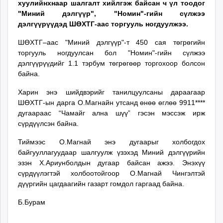
хуулийнхнаар шалгалт хийлгэж байсан ч үл тоодог
ikon.mn
"Миний дэлгүүр", "Номин"-гийн сүлжээ
mnb.mn
дэлгүүрүүдэд ШӨХТГ-аас торгууль ногдуулжээ.
Livetv.mn
ШӨХТГ–аас "Миний дэлгүүр"-т 450 сая төгрөгийн
Eguur.mn
торгууль ногдуулсан бол "Номин"-гийн сүлжээ
24tsag.mn
дэлгүүрүүдийг 1.1 тэрбум төгрөгөөр торгохоор болсон
shuud.mn
байна.
eagle.mn
Харин энэ шийдвэрийг танилцуулсаны дараагаар
ergelt.mn
ШӨХТГ-ын дарга О.Магнайн утсанд өнөө өглөө 9911****
zarig.mn
дугаараас “Чамайг ална шүү” гэсэн мэссэж ирж
today.mn
сүрдүүлсэн байна.
zuv.mn
Тиймээс О.Магнай энэ дугаарыг холбогдох
mminfo.mn
байгууллагуудаар шалгуулж үзэхэд Миний дэлгүүрийн
ugluu.mn
эзэн Х.Ариунболдын дугаар байсан ажээ. Энэхүү
urlag.mn
сүрдүүлэгтэй холбоотойгоор О.Магнай Чингэлтэй
unen.mn
дүүргийн цагдаагийн газарт гомдол гаргаад байна.
asu.mn
Б.Бурам
shudarga.mn
shuurhai.mn