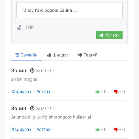
·
GIF
Илгээх
Сүүлийн
Шилдэг
Таагүй
Зочин ·
2013/11/11
sn bn magnai
·
Хариулах
Устгах
-
0
-
0
Зочин ·
2013/11/11
Ariunboldiig uuriig shorongoor huilaar al
·
Хариулах
Устгах
-
0
-
0