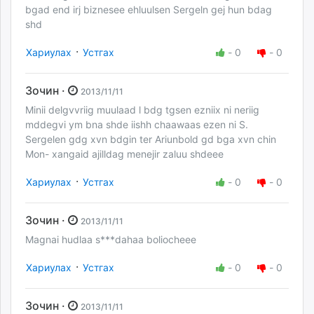
bgad end irj biznesee ehluulsen Sergeln gej hun bdag
shd
·
Хариулах
Устгах
-
0
-
0
Зочин ·
2013/11/11
Minii delgvvriig muulaad l bdg tgsen ezniix ni neriig
mddegvi ym bna shde iishh chaawaas ezen ni S.
Sergelen gdg xvn bdgin ter Ariunbold gd bga xvn chin
Mon- xangaid ajilldag menejir zaluu shdeee
·
Хариулах
Устгах
-
0
-
0
Зочин ·
2013/11/11
Magnai hudlaa s***dahaa boliocheee
·
Хариулах
Устгах
-
0
-
0
Зочин ·
2013/11/11