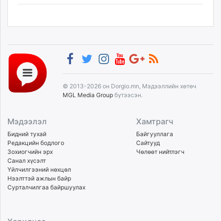
© 2013-2026 он Dorgio.mn, Мэдээллийн хөтөч
MGL Media Group
бүтээсэн.
Мэдээлэл
Хамтрагч
Бидний тухай
Байгууллага
Редакцийн бодлого
Сайтууд
Зохиогчийн эрх
Чөлөөт нийтлэгч
Санал хүсэлт
Үйлчилгээний нөхцөл
Нээлттэй ажлын байр
Сурталчилгаа байршуулах