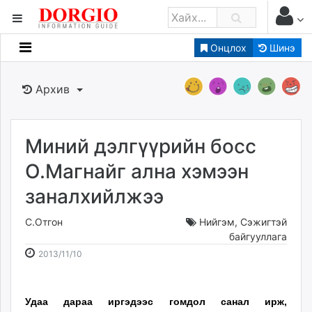
Онцлох
Шинэ
Мэдээллийн
Зар мэдээллийн
Архив
Банк санхүү
Бизнес ААН
Төрийн
Миний дэлгүүрийн босс
Нийслэлийн
О.Магнайг ална хэмээн
заналхийлжээ
dorgio.mn
Gogo.mn
С.Отгон
Нийгэм
,
Сэжигтэй
caak.mn
байгууллага
2013-
2026-
news.mn
2013/11/10
11-
08-
zindaa.mn
10
07
Baabar.mn
17:34:22
18:48:27
​Удаа дараа иргэдээс гомдол санал ирж,
tovch.mn